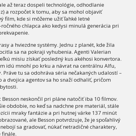
ale až teraz dospeli technológie, odhodlanie
úz) a rozpočet k tomu, aby sa mohol objaviť
vý film, kde si môžeme užiť ľahké letné
4-ročného chlapca ako kedysi minulá generácia pri
 prekvapenie.
asy a hviezdne systémy. Jednu z planét, kde žila
citla sa na pokraji vyhubenia. Agenti Valerian
veľkú misiu získať posledný kus akéhosi konvertora.
m idú mnohí po krku a návrat na centrálnu Alfu,
vý. Práve tu sa odohráva séria nečakaných udalostí –
a dvojica agentov sa ho snaží odhaliť, pričom
bytosti.
uc Besson neskončil pri pláne natočiť iba 10 filmov.
šie obdobie, no keď sa nadchne pre materiál, stále
ozícii mraky fantázie a pri hutnej várke 137 minút
zobrazované, ale Besson potvrdzuje, že je spoľahlivý
nebojí sa gradovať, núkať netradičné charaktery,
finále.