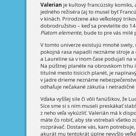
Valerian
je kultový francúzsky komiks, 
jedného režiséra (aj to musel byť Franc
v kinách. Prirodzene ako veľkolepý triko
dobrodružstvo – keď sa prevtelíte do 1
Piatom elemente
, bude to pre vás milé
V tomto univerze existujú mnohé svety, r
pokojná rasa napadli neznáme stroje a o
a Laureline sa v inom čase podujali na 
Na púštnej planéte na obrovskom trhu i
titulné mesto tisícich planét, je napína
v jadre drieme neznáme nebezpečenstvo 
odhaľuje nečakané zákutia i netradičné 
Vďaka vyššej sile či vôli fanúšikov, že L
Síce sme si s ním museli preskákať slab
z neho veľa vykúzliť. Valerián má k disp
máte čo robiť, aby ste vstrebali všetko 
rozprávač. Dostane vás, kam potrebuje, 
akurát mu tentokrát úplne nevyšlo veľké 