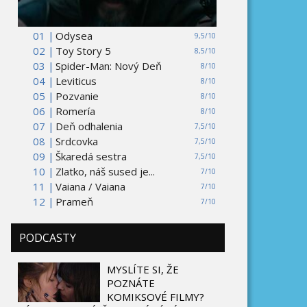
01 |
Odysea
9,5/10
02 |
Toy Story 5
8,5/10
03 |
Spider-Man: Nový Deň
8/10
04 |
Leviticus
8/10
05 |
Pozvanie
8/10
06 |
Romería
8/10
07 |
Deň odhalenia
7,5/10
08 |
Srdcovka
7,5/10
09 |
Škaredá sestra
7,5/10
10 |
Zlatko, náš sused je...
7/10
11 |
Vaiana / Vaiana
7/10
12 |
Prameň
7/10
PODCASTY
MYSLÍTE SI, ŽE
POZNÁTE
KOMIKSOVÉ FILMY?