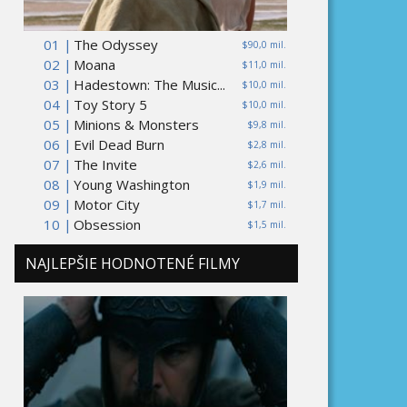
01 |
The Odyssey
$90,0 mil.
02 |
Moana
$11,0 mil.
03 |
Hadestown: The Music...
$10,0 mil.
04 |
Toy Story 5
$10,0 mil.
05 |
Minions & Monsters
$9,8 mil.
06 |
Evil Dead Burn
$2,8 mil.
07 |
The Invite
$2,6 mil.
08 |
Young Washington
$1,9 mil.
09 |
Motor City
$1,7 mil.
10 |
Obsession
$1,5 mil.
NAJLEPŠIE HODNOTENÉ FILMY