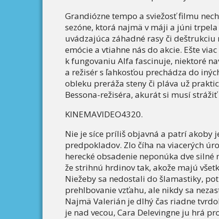
Grandiózne tempo a sviežosť filmu nechý
sezóne, ktorá najmä v máji a júni trpel
uvádzajúca záhadné rasy či deštrukci
emócie a vtiahne nás do akcie. Ešte viac
k fungovaniu Alfa fascinuje, niektoré n
a režisér s ľahkosťou prechádza do inýc
obleku preráža steny či pláva už prakti
Bessona-režiséra, akurát si musí strážiť
KINEMAVIDEO4320.
Nie je síce príliš objavná a patrí akoby 
predpokladov. Zlo číha na viacerých úro
herecké obsadenie neponúka dve silné 
že strihnú hrdinov tak, akože majú všetk
Niežeby sa nedostali do šlamastiky, pot
prehlbovanie vzťahu, ale nikdy sa nezast
Najmä Valerián je dlhý čas riadne tvrdo
je nad vecou, Cara Delevingne ju hrá pr