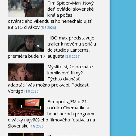
Film Spider-Man: Nový
deň ovládol slovenské
kiná a počas
otváracieho víkendu si ho nenechalo ujsť
88 515 divákov
[5.8 2026]
HBO max predstavuje
trailer k novému seriálu
dc studios Lanterns,
premiéra bude 17. augusta
[3.8 2026]
Myslíte si, že poznáte
komiksové filmy?
Týchto dvanásť
adaptácií vás možno prekvapí. Podcast
Vertigo
[1.8 2026]
Filmopolis_FM o 21.
ročníku Cinematiku a
headlineroch programu
divácky najväčšieho filmového festivalu na
Slovensku
[1.8 2026]