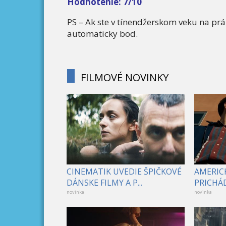
Hodnotenie: 7/10
PS – Ak ste v tínendžerskom veku na práz
automaticky bod.
FILMOVÉ NOVINKY
CINEMATIK UVEDIE ŠPIČKOVÉ
AMERICK
DÁNSKE FILMY A P...
PRICHÁD
novinka
novinka