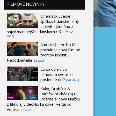
FILMOVÉ NOVINKY
Cinematik uvedie
špičkové dánske filmy
a privíta jedného z
najvýznamnejších dánskych režisérov
[5.8
2026]
Americký sen: Do kín
prichádza nový film od
tvorcov kinohitu
Nedotknuteľní
[5.8 2026]
Čo sa udialo vo
filmovom svete za
posledné dni?
[5.8 2026]
Kuko, Drobček &
Raťafák prichádzajú.
Pozrite si novú ukážku
z filmu aj videoklip ku cover verzii od
Vojtika
[5.8 2026]