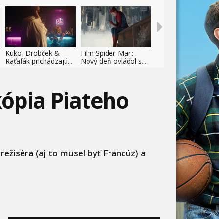
Kuko, Drobček &
Film Spider-Man:
Raťafák prichádzajú...
Nový deň ovládol s...
kópia Piateho
režiséra (aj to musel byť Francúz) a