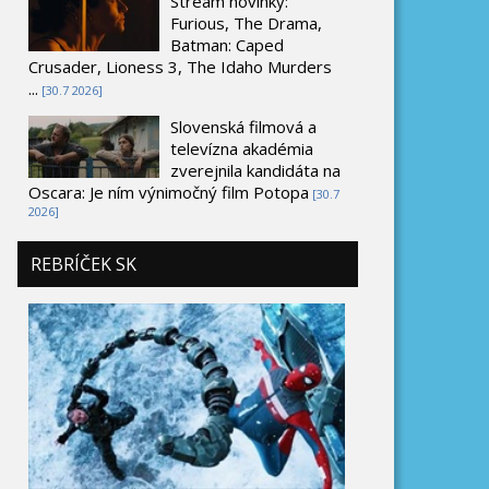
Stream novinky:
Furious, The Drama,
Batman: Caped
Crusader, Lioness 3, The Idaho Murders
...
[30.7 2026]
Slovenská filmová a
televízna akadémia
zverejnila kandidáta na
Oscara: Je ním výnimočný film Potopa
[30.7
2026]
REBRÍČEK SK