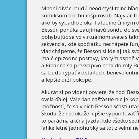
Mnohí diváci budú neodmysliteľne hľad
komiksom trochu inšpiroval). Najviac to 
ako by vypadlo z oka Tatooine či iným d
Besson ponúka zaujímavú sondu do svet
pohybujúc sa vo virtuálnom svete s tak
sekvencia, kde spočiatku nechápete fung
viac chápeme, že Besson si ide aj tak sv
malé epizódne postavy, ktorým aspoň v
a Rihanna sa prekvapivo hodí do roly B
sa budú rýpať v detailoch, benevolentní s
a lepšie drží pokope.
Akurát si po videní poviete, že hoci Bes
oveľa ďalej. Valerian našťastie nie je k
možností, že sa v nich Besson sčasti utá
Škoda, že nedokáže lepšie vypointovať f
to parádna akčná jazda, kde všetko sedí
ľahké letné jednohubky sa totiž veľmi ne