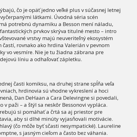
bajú, čo je opäť jedno veľké plus v súčasnej letnej
a vyčerpanými látkami. Úvodná séria scén
u má potrebnú dynamiku a Besson mení náladu,
 fantastických prvkov skrýva titulné mesto – intro
avštevované vrstvy majú neuveriteľný ekosystém
h častí, rovnako ako hrdina Valerián v pevnom
cky vo vesmíre. Nie je tu žiadna zábrana pre
 dejovú líniu a odhaľovať zápletku.
jednej časti komiksu, na druhej strane spĺňa veľa
vniach, hrdinovia sú vhodne vykreslení a hoci
mená, Dan DeHaan a Cara Delevingne si povedali,
o v paži – a štýl sa neskôr Bessonovi vypláca.
rebujú si pomáhať a črtá sa aj priestor pre
avia, aby si dlhé minúty vyjasňovali motivácie.
hlavý (čo môže byť sčasti nesympatické). Laureline
omptne, s jasným cieľom a často bez váhania.