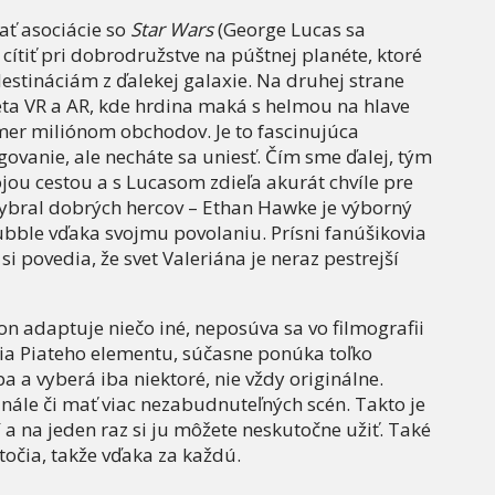
ať asociácie so
Star Wars
(George Lucas sa
cítiť pri dobrodružstve na púštnej planéte, ktoré
estináciám z ďalekej galaxie. Na druhej strane
a VR a AR, kde hrdina maká s helmou na hlave
mer miliónom obchodov. Je to fascinujúca
ovanie, ale necháte sa uniesť. Čím sme ďalej, tým
ojou cestou a s Lucasom zdieľa akurát chvíle pre
ybral dobrých hercov – Ethan Hawke je výborný
ubble vďaka svojmu povolaniu. Prísni fanúšikovia
i povedia, že svet Valeriána je neraz pestrejší
son adaptuje niečo iné, neposúva sa vo filmografii
ópia Piateho elementu, súčasne ponúka toľko
pa a vyberá iba niektoré, nie vždy originálne.
inále či mať viac nezabudnuteľných scén. Takto je
 a na jeden raz si ju môžete neskutočne užiť. Také
točia, takže vďaka za každú.