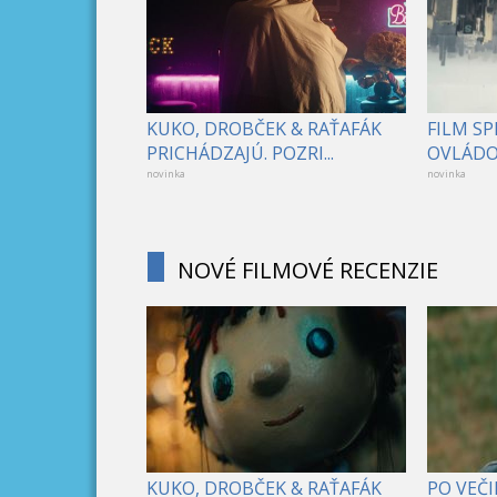
KUKO, DROBČEK & RAŤAFÁK
FILM S
PRICHÁDZAJÚ. POZRI...
OVLÁDOL
novinka
novinka
NOVÉ FILMOVÉ RECENZIE
KUKO, DROBČEK & RAŤAFÁK
PO VEČI