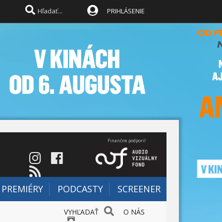
PRIHLÁSENIE
Finančne podporil
PREMIÉRY
PODCASTY
SCREENER
VYHĽADAŤ
O NÁS