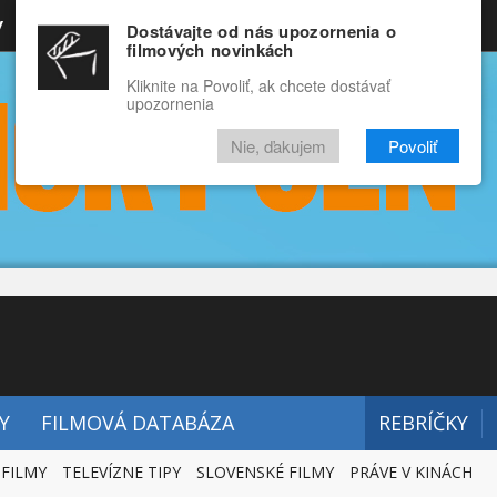
y
Rozprávky
Funny
Docu
Dostávajte od nás upozornenia o
filmových novinkách
RECENZIE
VIDEÁ
FILMY
Kliknite na Povoliť, ak chcete dostávať
upozornenia
Nie, ďakujem
Povoliť
Y
FILMOVÁ DATABÁZA
REBRÍČKY
 FILMY
TELEVÍZNE TIPY
SLOVENSKÉ FILMY
PRÁVE V KINÁCH