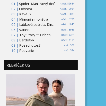
01 |
Spider-Man: Nový deň
návšt. 89634
02 |
Odysea
návšt. 19964
03 |
Kavej 2
návšt. 16843
04 |
Mimoni a monštrá
návšt. 5796
05 |
Labková patrola: Din...
návšt. 4910
06 |
Vaiana
návšt. 3936
07 |
Toy Story 5: Príbeh ...
návšt. 3344
08 |
Bardotky
návšt. 1101
09 |
Posadnutosť
návšt. 509
10 |
Pozvanie
návšt. 574
REBRÍČEK US