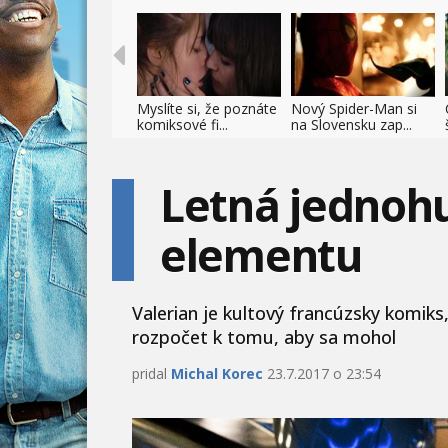
Myslíte si, že poznáte
Nový Spider-Man si
komiksové fi...
na Slovensku zap...
Letná jednohu
elementu
Valerian je kultový francúzsky komiks,
rozpočet k tomu, aby sa mohol
pridal
Michal Korec
23.7.2017 o 23:54