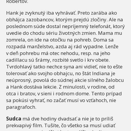
Robertov.
Hank je zvyknutý iba vyhrávať. Preto zarába ako
obhájca zazobancov, ktorým prejdú zločiny. Ale na
poslednom súde dostal nepríjemný telefonát, ktorý
uvedie do chodu sériu životných zmien. Mama mu
zomrela, on ide na otočku na pohreb. Doma sa
rozpadá manželstvo, azda aj rád vypadne. Lenže
v deň pohrebu má otec nehodu, resp. na jeho
cadillacu sú šrámy, rozbité svetlo i krv obete.
Tvrdohlavý tatko nechce syna ani vidieť, nie to ešte
tolerovať ako svojho obhajcu, no štát Indiana je
neúprosný, povolá do súdnej akcie silného žalobcu
a Hank dostáva lekcie. Z minulosti, v rodine, od
otca i bratov, v sieni i rodnom dome. Tento prípad
sa pokúsi vyhrať, no začať musí vo vzťahoch, nie
paragrafoch.
Sudca
má dve hodiny dvadsať a nie je to príliš
prekvapivý film. Tušíte, čo všetko sa musí udiať