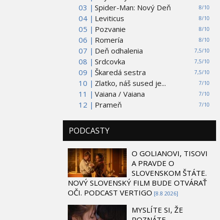
03 |
Spider-Man: Nový Deň
8/10
04 |
Leviticus
8/10
05 |
Pozvanie
8/10
06 |
Romería
8/10
07 |
Deň odhalenia
7,5/10
08 |
Srdcovka
7,5/10
09 |
Škaredá sestra
7,5/10
10 |
Zlatko, náš sused je...
7/10
11 |
Vaiana / Vaiana
7/10
12 |
Prameň
7/10
PODCASTY
O GOLIANOVI, TISOVI
A PRAVDE O
SLOVENSKOM ŠTÁTE.
NOVÝ SLOVENSKÝ FILM BUDE OTVÁRAŤ
OČI. PODCAST VERTIGO
[8.8 2026]
MYSLÍTE SI, ŽE
POZNÁTE