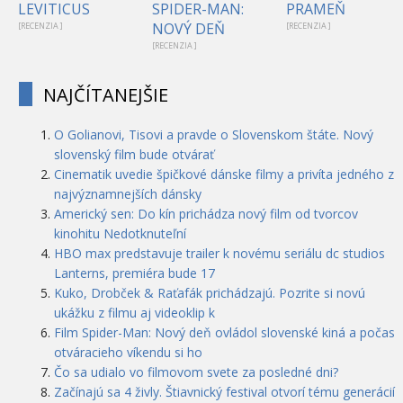
LEVITICUS
SPIDER-MAN:
PRAMEŇ
NOVÝ DEŇ
[RECENZIA ]
[RECENZIA ]
[RECENZIA ]
NAJČÍTANEJŠIE
O Golianovi, Tisovi a pravde o Slovenskom štáte. Nový
slovenský film bude otvárať
Cinematik uvedie špičkové dánske filmy a privíta jedného z
najvýznamnejších dánsky
Americký sen: Do kín prichádza nový film od tvorcov
kinohitu Nedotknuteľní
HBO max predstavuje trailer k novému seriálu dc studios
Lanterns, premiéra bude 17
Kuko, Drobček & Raťafák prichádzajú. Pozrite si novú
ukážku z filmu aj videoklip k
Film Spider-Man: Nový deň ovládol slovenské kiná a počas
otváracieho víkendu si ho
Čo sa udialo vo filmovom svete za posledné dni?
Začínajú sa 4 živly. Štiavnický festival otvorí tému generácií