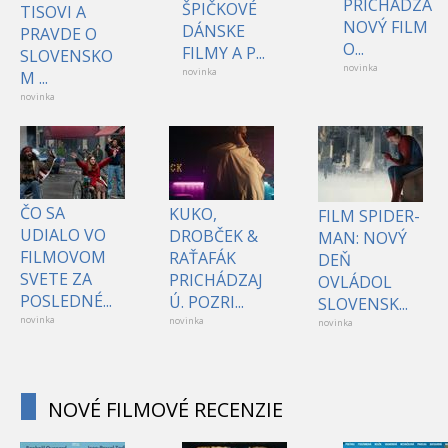
PRICHÁDZA
ŠPIČKOVÉ
TISOVI A
NOVÝ FILM
DÁNSKE
PRAVDE O
O...
FILMY A P...
SLOVENSKO
novinka
novinka
M ...
novinka
ČO SA
KUKO,
FILM SPIDER-
UDIALO VO
DROBČEK &
MAN: NOVÝ
FILMOVOM
RAŤAFÁK
DEŇ
SVETE ZA
PRICHÁDZAJ
OVLÁDOL
POSLEDNÉ...
Ú. POZRI...
SLOVENSK...
novinka
novinka
novinka
NOVÉ FILMOVÉ RECENZIE