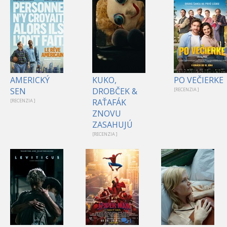
AMERICKÝ
KUKO,
PO VEČIERKE
SEN
DROBČEK &
[RECENZIA ]
RAŤAFÁK
[RECENZIA ]
ZNOVU
ZASAHUJÚ
[RECENZIA ]
1