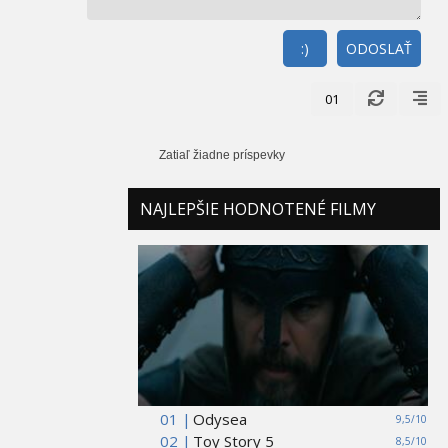
:)
ODOSLAŤ
01
Zatiaľ žiadne príspevky
NAJLEPŠIE HODNOTENÉ FILMY
01 |
Odysea
9,5/10
02 |
Toy Story 5
8,5/10