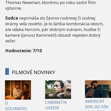
Thomas Newman, ktorému po roku sadol film
výborne.
Sudca
neprináša do žánrov rodinnej či súdnej
drámy veľa nového. Je to ľahšia kombinácia oboch,
ale vďaka hercom, pár dobrým scénam, hudbe či
kamere (Janusz Kaminski!) obsadí nejeden dobrý
večer.
Hodnotenie: 7/10
FILMOVÉ NOVINKY
AMERICKÝ
CINEMATIK
O
SEN: DO KÍN
UVEDIE
GOLIANOVI,