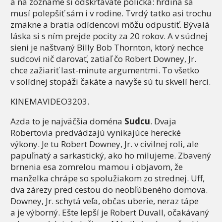
a na zozname si odškrtávate políčka: hrdina sa
musí polepšiť sám i v rodine. Tvrdý tatko asi trochu
zmäkne a bratia odídencovi môžu odpustiť. Bývalá
láska si s ním prejde pocity za 20 rokov. A v súdnej
sieni je naštvaný Billy Bob Thornton, ktorý nechce
sudcovi nič darovať, zatiaľ čo Robert Downey, Jr.
chce zažiariť last-minute argumentmi. To všetko
v solídnej stopáži čakáte a navyše sú tu skvelí herci.
KINEMAVIDEO3203.
Azda to je najväčšia doména
Sudcu
. Dvaja
Robertovia predvádzajú vynikajúce herecké
výkony. Je tu Robert Downey, Jr. v civilnej roli, ale
papuľnatý a sarkastický, ako ho milujeme. Zbavený
brnenia esa zomrelou mamou i objavom, že
manželka chrápe so spolužiakom zo strednej. Uff,
dva zárezy pred cestou do neobľúbeného domova.
Downey, Jr. schytá veľa, občas uberie, neraz tápe
a je výborný. Ešte lepší je Robert Duvall, očakávaný