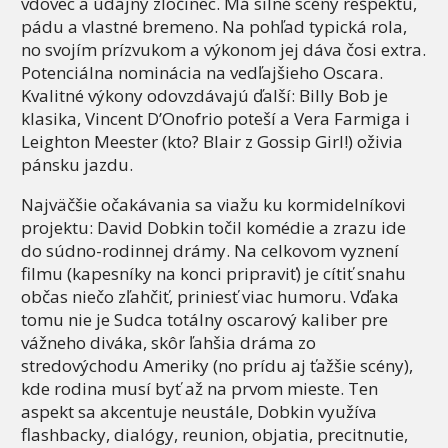
vdovec a údajný zločinec. Má silné scény rešpektu,
pádu a vlastné bremeno. Na pohľad typická rola,
no svojím prízvukom a výkonom jej dáva čosi extra.
Potenciálna nominácia na vedľajšieho Oscara.
Kvalitné výkony odovzdávajú ďalší: Billy Bob je
klasika, Vincent D’Onofrio poteší a Vera Farmiga i
Leighton Meester (kto? Blair z Gossip Girl!) oživia
pánsku jazdu.
Najväčšie očakávania sa viažu ku kormidelníkovi
projektu: David Dobkin točil komédie a zrazu ide
do súdno-rodinnej drámy. Na celkovom vyznení
filmu (kapesníky na konci pripraviť) je cítiť snahu
občas niečo zľahčiť, priniesť viac humoru. Vďaka
tomu nie je Sudca totálny oscarový kaliber pre
vážneho diváka, skôr ľahšia dráma zo
stredovýchodu Ameriky (no prídu aj ťažšie scény),
kde rodina musí byť až na prvom mieste. Ten
aspekt sa akcentuje neustále, Dobkin využíva
flashbacky, dialógy, reunion, objatia, precitnutie,