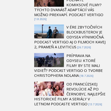
KOMIKSOVÉ FILMY?
TÝCHTO DVANÁSŤ ADAPTÁCIÍ VÁS
MOŽNO PREKVAPÍ. PODCAST VERTIGO
[1.8 2026]
V ÉRE ZBYTOČNÝCH
BLOCKBUSTEROV JE
ODYSEA VÝNIMOČNÁ.
PODCAST VERTIGO AJ O FILMOCH KAVEJ
2, PRAMEŇ A LEVITICUS
[26.7 2026]
PRÍPRAVA NA
ODYSEU: KTORÉ
FILMY BY STE MALI
VIDIEŤ? PODCAST VERTIGO O TVORBE
CHRISTOPHERA NOLANA
[18.7 2026]
OD FRANCÚZSKEJ
REVOLÚCIE AŽ PO
ČERNOBYĽ. NAJLEPŠIE
HISTORICKÉ FILMY A SERIÁLY V
LETNOM PODCASTE VERTIGO
[13.7 2026]