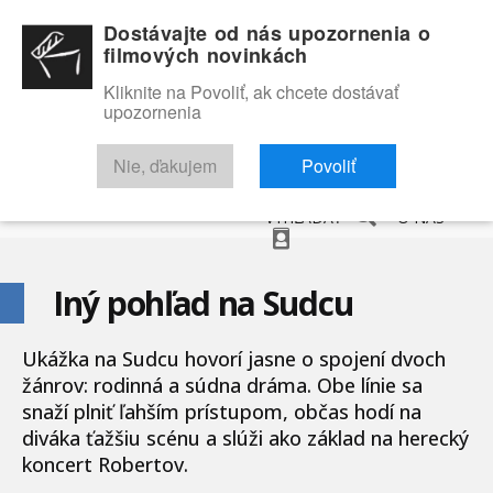
Dostávajte od nás upozornenia o
filmových novinkách
Kliknite na Povoliť, ak chcete dostávať
upozornenia
NOVINKY
RECENZIE
TRAILERY
FILMOVÁ DATABÁZA
Nie, ďakujem
Povoliť
VYHĽADAŤ
O NÁS
Iný pohľad na Sudcu
Ukážka na Sudcu hovorí jasne o spojení dvoch
žánrov: rodinná a súdna dráma. Obe línie sa
snaží plniť ľahším prístupom, občas hodí na
diváka ťažšiu scénu a slúži ako základ na herecký
koncert Robertov.