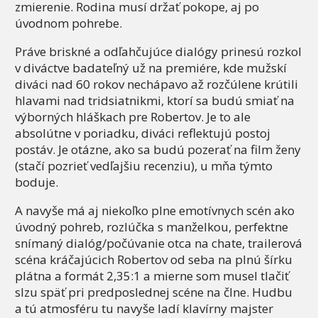
zmierenie. Rodina musí držať pokope, aj po
úvodnom pohrebe.
Práve briskné a odľahčujúce dialógy prinesú rozkol
v diváctve badateľný už na premiére, kde mužskí
diváci nad 60 rokov nechápavo až rozčúlene krútili
hlavami nad tridsiatnikmi, ktorí sa budú smiať na
výborných hláškach pre Robertov. Je to ale
absolútne v poriadku, diváci reflektujú postoj
postáv. Je otázne, ako sa budú pozerať na film ženy
(stačí pozrieť vedľajšiu recenziu), u mňa týmto
boduje.
A navyše má aj niekoľko plne emotívnych scén ako
úvodný pohreb, rozlúčka s manželkou, perfektne
snímaný dialóg/počúvanie otca na chate, trailerová
scéna kráčajúcich Robertov od seba na plnú šírku
plátna a formát 2,35:1 a mierne som musel tlačiť
slzu späť pri predposlednej scéne na člne. Hudbu
a tú atmosféru tu navyše ladí klavírny majster