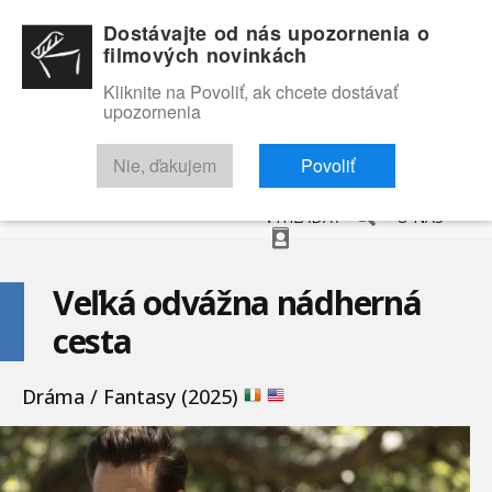
Dostávajte od nás upozornenia o
filmových novinkách
Kliknite na Povoliť, ak chcete dostávať
upozornenia
NOVINKY
RECENZIE
TRAILERY
FILMOVÁ DATABÁZA
Nie, ďakujem
Povoliť
VYHĽADAŤ
O NÁS
Veľká odvážna nádherná
cesta
Dráma / Fantasy (2025)