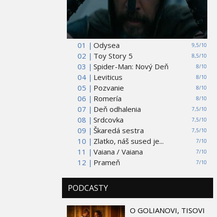
01 |
Odysea
9,5/10
02 |
Toy Story 5
8,5/10
03 |
Spider-Man: Nový Deň
8/10
04 |
Leviticus
8/10
05 |
Pozvanie
8/10
06 |
Romería
8/10
07 |
Deň odhalenia
7,5/10
08 |
Srdcovka
7,5/10
09 |
Škaredá sestra
7,5/10
10 |
Zlatko, náš sused je...
7/10
11 |
Vaiana / Vaiana
7/10
12 |
Prameň
7/10
PODCASTY
O GOLIANOVI, TISOVI