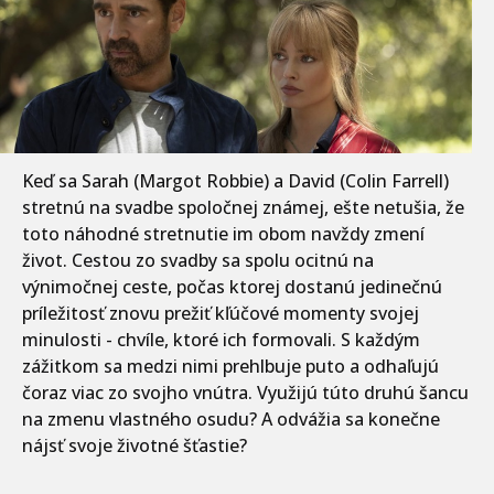
Keď sa Sarah (Margot Robbie) a David (Colin Farrell)
stretnú na svadbe spoločnej známej, ešte netušia, že
toto náhodné stretnutie im obom navždy zmení
život. Cestou zo svadby sa spolu ocitnú na
výnimočnej ceste, počas ktorej dostanú jedinečnú
príležitosť znovu prežiť kľúčové momenty svojej
minulosti - chvíle, ktoré ich formovali. S každým
zážitkom sa medzi nimi prehlbuje puto a odhaľujú
čoraz viac zo svojho vnútra. Využijú túto druhú šancu
na zmenu vlastného osudu? A odvážia sa konečne
nájsť svoje životné šťastie?