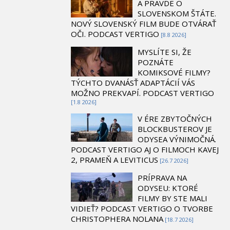
A PRAVDE O
SLOVENSKOM ŠTÁTE.
NOVÝ SLOVENSKÝ FILM BUDE OTVÁRAŤ
OČI. PODCAST VERTIGO
[8.8 2026]
MYSLÍTE SI, ŽE
POZNÁTE
KOMIKSOVÉ FILMY?
TÝCHTO DVANÁSŤ ADAPTÁCIÍ VÁS
MOŽNO PREKVAPÍ. PODCAST VERTIGO
[1.8 2026]
V ÉRE ZBYTOČNÝCH
BLOCKBUSTEROV JE
ODYSEA VÝNIMOČNÁ.
PODCAST VERTIGO AJ O FILMOCH KAVEJ
2, PRAMEŇ A LEVITICUS
[26.7 2026]
PRÍPRAVA NA
ODYSEU: KTORÉ
FILMY BY STE MALI
VIDIEŤ? PODCAST VERTIGO O TVORBE
CHRISTOPHERA NOLANA
[18.7 2026]