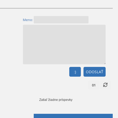
Meno:
:)
ODOSLAŤ
01
Zatiaľ žiadne príspevky