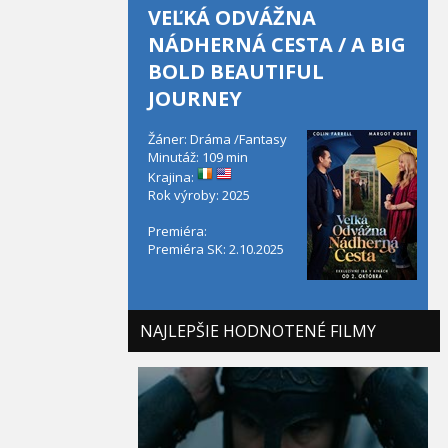
VEĽKÁ ODVÁŽNA
NÁDHERNÁ CESTA / A BIG
BOLD BEAUTIFUL
JOURNEY
Žáner: Dráma /Fantasy
Minutáž: 109 min
Krajina:
Rok výroby: 2025
Premiéra:
Premiéra SK: 2.10.2025
NAJLEPŠIE HODNOTENÉ FILMY