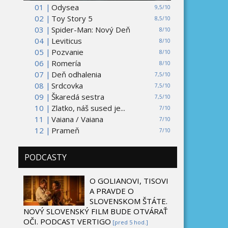
01 |
Odysea
9,5/10
02 |
Toy Story 5
8,5/10
03 |
Spider-Man: Nový Deň
8/10
04 |
Leviticus
8/10
05 |
Pozvanie
8/10
06 |
Romería
8/10
07 |
Deň odhalenia
7,5/10
08 |
Srdcovka
7,5/10
09 |
Škaredá sestra
7,5/10
10 |
Zlatko, náš sused je...
7/10
11 |
Vaiana / Vaiana
7/10
12 |
Prameň
7/10
PODCASTY
O GOLIANOVI, TISOVI
A PRAVDE O
SLOVENSKOM ŠTÁTE.
NOVÝ SLOVENSKÝ FILM BUDE OTVÁRAŤ
OČI. PODCAST VERTIGO
[pred 5 hod.]