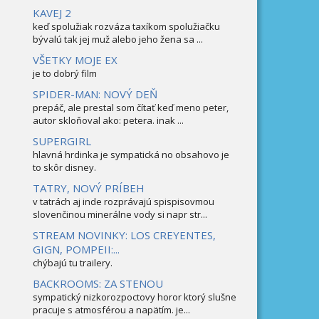
KAVEJ 2
keď spolužiak rozváza taxíkom spolužiačku
bývalú tak jej muž alebo jeho žena sa ...
VŠETKY MOJE EX
je to dobrý film
SPIDER-MAN: NOVÝ DEŇ
prepáč, ale prestal som čítať keď meno peter,
autor skloňoval ako: petera. inak ...
SUPERGIRL
hlavná hrdinka je sympatická no obsahovo je
to skôr disney.
TATRY, NOVÝ PRÍBEH
v tatrách aj inde rozprávajú spispisovmou
slovenčinou minerálne vody si napr str...
STREAM NOVINKY: LOS CREYENTES,
GIGN, POMPEII:...
chýbajú tu trailery.
BACKROOMS: ZA STENOU
sympatický nizkorozpoctovy horor ktorý slušne
pracuje s atmosférou a napätím. je...