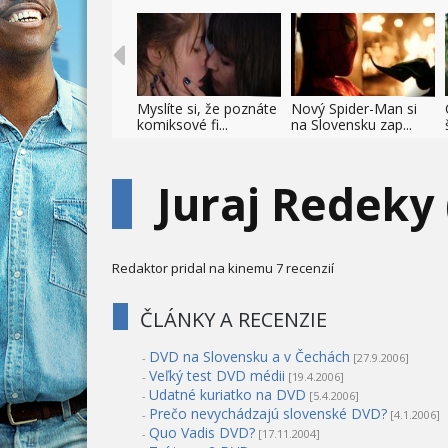
Myslíte si, že poznáte
Nový Spider-Man si
komiksové fi...
na Slovensku zap...
Juraj Redeky
Redaktor pridal na kinemu 7 recenzií
ČLÁNKY A RECENZIE
DVD na Slovensku a v Čechách
-
[27.9.2006]
Veľký test DVD médii
-
[19.4.2006]
Udatné kuriatko na DVD
-
[5.4.2006]
Prečo nevychádzajú slovenské DVD?
-
[4.1.2006]
Quo Vadis DVD?
-
[17.11.2004]