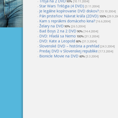
Trója na 2 DVD
-
90%
[10.11.2004]
Star Wars Trilógia (4 DVD)
-
[3.11.2004]
Je legálne kopírovanie DVD diskov?
-
[13.10.2004]
Pán prsteňov: Návrat kráľa (2DVD)
-
100%
[29.9.20
Kam s reprákmi domáceho kina?
-
[16.6.2004]
Želary na DVD
-
90%
[26.5.2004]
Bad Boys 2 na 2 DVD
-
90%
[14.4.2004]
DVD: Hľadá sa Nemo
-
100%
[31.3.2004]
DVD: Kate a Leopold
-
60%
[31.3.2004]
Slovenské DVD – história a prehľad
-
[24.3.2004]
Predaj DVD v Slovenskej republike
-
[17.3.2004]
Bionicle Movie na DVD
-
60%
[3.3.2004]