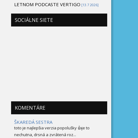
LETNOM PODCASTE VERTIGO
[13.7 2026]
SOCIÁLNE SIETE
KOMENTÁRE
ŠKAREDÁ SESTRA
toto je najlepšia verzia popolušky 👍je to
nechutna, drsná a zvrátená roz...