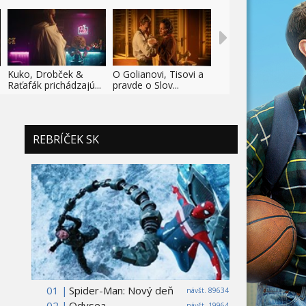
Kuko, Drobček &
O Golianovi, Tisovi a
Raťafák prichádzajú...
pravde o Slov...
REBRÍČEK SK
01 |
Spider-Man: Nový deň
návšt. 89634
02 |
Odysea
návšt. 19964