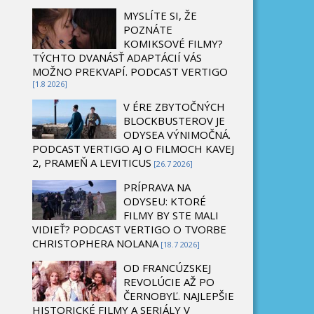
MYSLÍTE SI, ŽE
POZNÁTE
KOMIKSOVÉ FILMY?
TÝCHTO DVANÁSŤ ADAPTÁCIÍ VÁS
MOŽNO PREKVAPÍ. PODCAST VERTIGO
[1.8 2026]
V ÉRE ZBYTOČNÝCH
BLOCKBUSTEROV JE
ODYSEA VÝNIMOČNÁ.
PODCAST VERTIGO AJ O FILMOCH KAVEJ
2, PRAMEŇ A LEVITICUS
[26.7 2026]
PRÍPRAVA NA
ODYSEU: KTORÉ
FILMY BY STE MALI
VIDIEŤ? PODCAST VERTIGO O TVORBE
CHRISTOPHERA NOLANA
[18.7 2026]
OD FRANCÚZSKEJ
REVOLÚCIE AŽ PO
ČERNOBYĽ. NAJLEPŠIE
HISTORICKÉ FILMY A SERIÁLY V