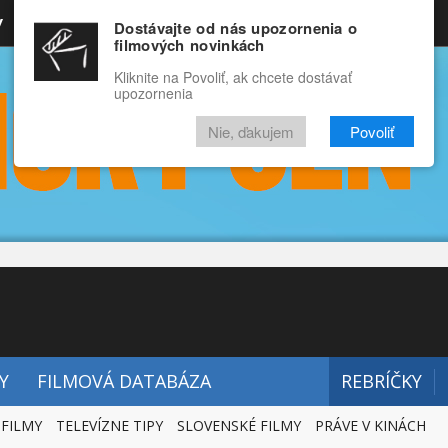
y
Rozprávky
Funny
Docu
Dostávajte od nás upozornenia o
filmových novinkách
RECENZIE
VIDEÁ
FILMY
Kliknite na Povoliť, ak chcete dostávať
upozornenia
Nie, ďakujem
Povoliť
Y
FILMOVÁ DATABÁZA
REBRÍČKY
 FILMY
TELEVÍZNE TIPY
SLOVENSKÉ FILMY
PRÁVE V KINÁCH