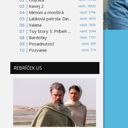
03 |
Kavej 2
návšt. 16843
04 |
Mimoni a monštrá
návšt. 5796
05 |
Labková patrola: Din...
návšt. 4910
06 |
Vaiana
návšt. 3936
07 |
Toy Story 5: Príbeh ...
návšt. 3344
08 |
Bardotky
návšt. 1101
09 |
Posadnutosť
návšt. 509
10 |
Pozvanie
návšt. 574
REBRÍČEK US