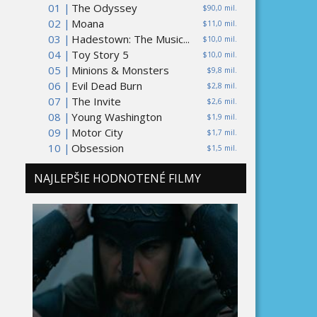
01 |
The Odyssey
$90,0 mil.
02 |
Moana
$11,0 mil.
03 |
Hadestown: The Music...
$10,0 mil.
04 |
Toy Story 5
$10,0 mil.
05 |
Minions & Monsters
$9,8 mil.
06 |
Evil Dead Burn
$2,8 mil.
07 |
The Invite
$2,6 mil.
08 |
Young Washington
$1,9 mil.
09 |
Motor City
$1,7 mil.
10 |
Obsession
$1,5 mil.
NAJLEPŠIE HODNOTENÉ FILMY