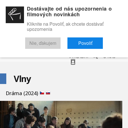
Dostávajte od nás upozornenia o
filmových novinkách
Kliknite na Povoliť, ak chcete dostávať
upozornenia
NOVINKY
RECENZIE
TRAILERY
FILMOVÁ DATABÁZA
Nie, ďakujem
Povoliť
VYHĽADAŤ
O NÁS
Vlny
Dráma (2024)