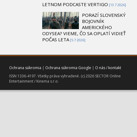
LETNOM PODCASTE VERTIGO
[13.7 2026]
PORAZÍ SLOVENSKÝ
BOJOVNÍK
AMERICKÉHO
ODYSEA? VIEME, ČO SA OPLATÍ VIDIEŤ
POČAS LETA
[5.7 2026]
Ochrana súkromia
|
Ochrana súkromia Google
|
O nás / kontakt
ISSN 1336-4197. Všetky práva vyhradené. (c) 2026 SECTOR Online
Entertainment / Kinema s.r.o.