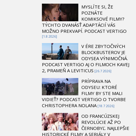
MYSLÍTE SI, ŽE
POZNÁTE
KOMIKSOVÉ FILMY?
TÝCHTO DVANÁSŤ ADAPTÁCIÍ VÁS
MOŽNO PREKVAPÍ. PODCAST VERTIGO
[1.8 2026]
V ÉRE ZBYTOČNÝCH
BLOCKBUSTEROV JE
ODYSEA VÝNIMOČNÁ.
PODCAST VERTIGO AJ O FILMOCH KAVEJ
2, PRAMEŇ A LEVITICUS
[26.7 2026]
PRÍPRAVA NA
ODYSEU: KTORÉ
FILMY BY STE MALI
VIDIEŤ? PODCAST VERTIGO O TVORBE
CHRISTOPHERA NOLANA
[18.7 2026]
OD FRANCÚZSKEJ
REVOLÚCIE AŽ PO
ČERNOBYĽ. NAJLEPŠIE
HISTORICKÉ FILMY A SERIÁLY V