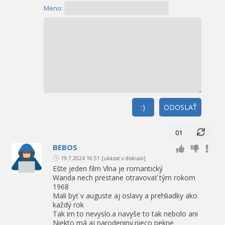
Meno:
:)
ODOSLAŤ
01
BEBOS
19.7.2024 16:51
[ukázať v diskusii]
Ešte jeden film Vlna je romantický
Wanda nech prestane otravovať tým rokom
1968
Mali byť v auguste aj oslavy a prehliadky ako
každý rok
Tak im to nevyslo.a navyše to tak nebolo ani
Niekto má aj narodeniny.nieco pekne