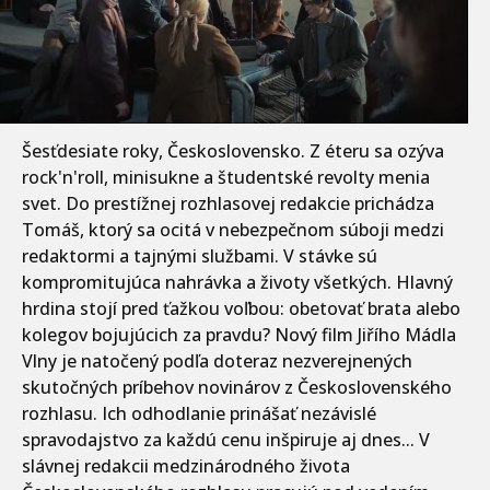
Šesťdesiate roky, Československo. Z éteru sa ozýva
rock'n'roll, minisukne a študentské revolty menia
svet. Do prestížnej rozhlasovej redakcie prichádza
Tomáš, ktorý sa ocitá v nebezpečnom súboji medzi
redaktormi a tajnými službami. V stávke sú
kompromitujúca nahrávka a životy všetkých. Hlavný
hrdina stojí pred ťažkou voľbou: obetovať brata alebo
kolegov bojujúcich za pravdu? Nový film Jiřího Mádla
Vlny je natočený podľa doteraz nezverejnených
skutočných príbehov novinárov z Československého
rozhlasu. Ich odhodlanie prinášať nezávislé
spravodajstvo za každú cenu inšpiruje aj dnes... V
slávnej redakcii medzinárodného života