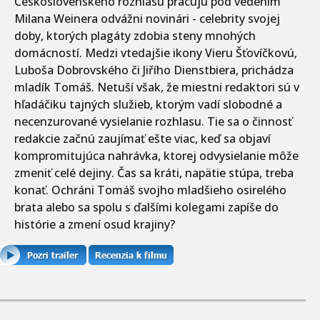
Československého rozhlasu pracujú pod vedením
Milana Weinera odvážni novinári - celebrity svojej
doby, ktorých plagáty zdobia steny mnohých
domácností. Medzi vtedajšie ikony Vieru Šťovíčkovú,
Luboša Dobrovského či Jiřího Dienstbiera, prichádza
mladík Tomáš. Netuší však, že miestni redaktori sú v
hľadáčiku tajných služieb, ktorým vadí slobodné a
necenzurované vysielanie rozhlasu. Tie sa o činnosť
redakcie začnú zaujímať ešte viac, keď sa objaví
kompromitujúca nahrávka, ktorej odvysielanie môže
zmeniť celé dejiny. Čas sa kráti, napätie stúpa, treba
konať. Ochráni Tomáš svojho mladšieho osirelého
brata alebo sa spolu s ďalšími kolegami zapíše do
histórie a zmení osud krajiny?