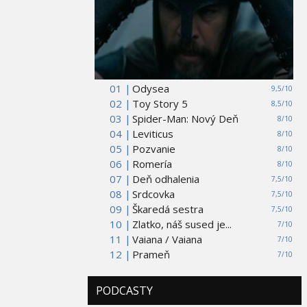
01 |
Odysea
9,5/10
02 |
Toy Story 5
8,5/10
03 |
Spider-Man: Nový Deň
8/10
04 |
Leviticus
8/10
05 |
Pozvanie
8/10
06 |
Romería
8/10
07 |
Deň odhalenia
7,5/10
08 |
Srdcovka
7,5/10
09 |
Škaredá sestra
7,5/10
10 |
Zlatko, náš sused je...
7/10
11 |
Vaiana / Vaiana
7/10
12 |
Prameň
7/10
PODCASTY