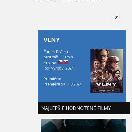
01
VLNY
Žáner: Dráma
Minutáž: 130 min
Krajina:
Rok výroby: 2024
Premiéra:
Premiéra SK: 1.8.2024
NAJLEPŠIE HODNOTENÉ FILMY