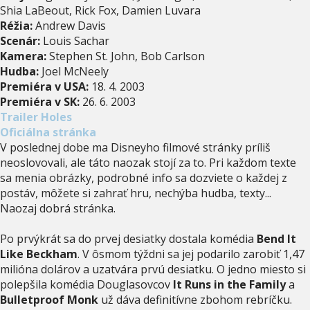
Shia LaBeout, Rick Fox, Damien Luvara
Réžia:
Andrew Davis
Scenár:
Louis Sachar
Kamera:
Stephen St. John, Bob Carlson
Hudba:
Joel McNeely
Premiéra v USA:
18. 4. 2003
Premiéra v SK:
26. 6. 2003
Trailer Holes
Oficiálna stránka
V poslednej dobe ma Disneyho filmové stránky príliš
neoslovovali, ale táto naozak stojí za to. Pri každom texte
sa menia obrázky, podrobné info sa dozviete o každej z
postáv, môžete si zahrať hru, nechýba hudba, texty...
Naozaj dobrá stránka.
Po prvýkrát sa do prvej desiatky dostala komédia
Bend It
Like Beckham
. V ôsmom týždni sa jej podarilo zarobiť 1,47
milióna dolárov a uzatvára prvú desiatku. O jedno miesto si
polepšila komédia Douglasovcov
It Runs in the Family
a
Bulletproof Monk
už dáva definitívne zbohom rebríčku.