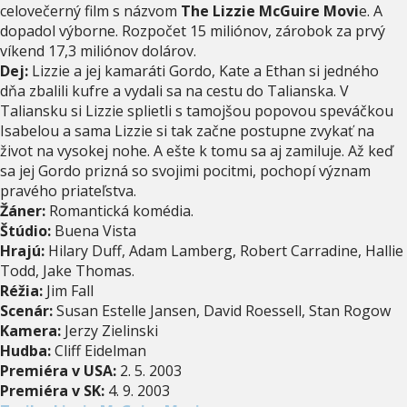
celovečerný film s názvom
The Lizzie McGuire Movi
e. A
dopadol výborne. Rozpočet 15 miliónov, zárobok za prvý
víkend 17,3 miliónov dolárov.
Dej:
Lizzie a jej kamaráti Gordo, Kate a Ethan si jedného
dňa zbalili kufre a vydali sa na cestu do Talianska. V
Taliansku si Lizzie splietli s tamojšou popovou speváčkou
Isabelou a sama Lizzie si tak začne postupne zvykať na
život na vysokej nohe. A ešte k tomu sa aj zamiluje. Až keď
sa jej Gordo prizná so svojimi pocitmi, pochopí význam
pravého priateľstva.
Žáner:
Romantická komédia.
Štúdio:
Buena Vista
Hrajú:
Hilary Duff, Adam Lamberg, Robert Carradine, Hallie
Todd, Jake Thomas.
Réžia:
Jim Fall
Scenár:
Susan Estelle Jansen, David Roessell, Stan Rogow
Kamera:
Jerzy Zielinski
Hudba:
Cliff Eidelman
Premiéra v USA:
2. 5. 2003
Premiéra v SK:
4. 9. 2003