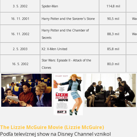
3. 5. 2002
Spider-Man
114,8 mil
16. 11. 2001
Harry Potter and the Sorcerer´s Stone
90,5 mil
War
Harry Potter and the Chamber of
16. 11. 2002
88,3 mil
War
Secrets
2. 5. 2003
X2: X-Men United
85,8 mil
Star Wars: Episode II - Attack of the
16. 5. 2002
80,0 mil
Clones
The Lizzie McGuire Movie (Lizzie McGuire)
Podľa televíznej show na Disney Channel vznikol