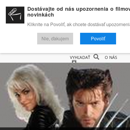
Dostávajte od nás upozornenia o filmo
novinkách
Kliknite na Povoliť, ak chcete dostávať upozorneni
Nie, ďakujem
Povoliť
NOVINKY
RECENZIE
TRAILERY
FILMOVÁ DATABÁZA
VYHĽADAŤ
O NÁS