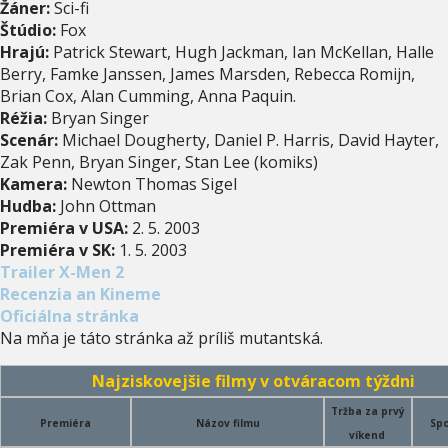
Žáner:
Sci-fi
Štúdio:
Fox
Hrajú:
Patrick Stewart, Hugh Jackman, Ian McKellan, Halle
Berry, Famke Janssen, James Marsden, Rebecca Romijn,
Brian Cox, Alan Cumming, Anna Paquin.
Réžia:
Bryan Singer
Scenár:
Michael Dougherty, Daniel P. Harris, David Hayter,
Zak Penn, Bryan Singer, Stan Lee (komiks)
Kamera:
Newton Thomas Sigel
Hudba:
John Ottman
Premiéra v USA:
2. 5. 2003
Premiéra v SK:
1. 5. 2003
Trailer X-Men 2
Recenzia an Kineme
Oficiálna stránka
Na mňa je táto stránka až príliš mutantská.
Najziskovejšie filmy v otváracom týždni
Tržba za prvý
Premiéra
Názov filmu
Spo
víkend