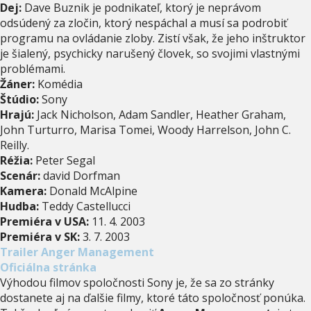
Dej:
Dave Buznik je podnikateľ, ktorý je neprávom
odsúdený za zločin, ktorý nespáchal a musí sa podrobiť
programu na ovládanie zloby. Zistí však, že jeho inštruktor
je šialený, psychicky narušený človek, so svojimi vlastnými
problémami.
Žáner:
Komédia
Štúdio:
Sony
Hrajú:
Jack Nicholson, Adam Sandler, Heather Graham,
John Turturro, Marisa Tomei, Woody Harrelson, John C.
Reilly.
Réžia:
Peter Segal
Scenár:
david Dorfman
Kamera:
Donald McAlpine
Hudba:
Teddy Castellucci
Premiéra v USA:
11. 4. 2003
Premiéra v SK:
3. 7. 2003
Trailer Anger Management
Oficiálna stránka
Výhodou filmov spoločnosti Sony je, že sa zo stránky
dostanete aj na ďalšie filmy, ktoré táto spoločnosť ponúka.