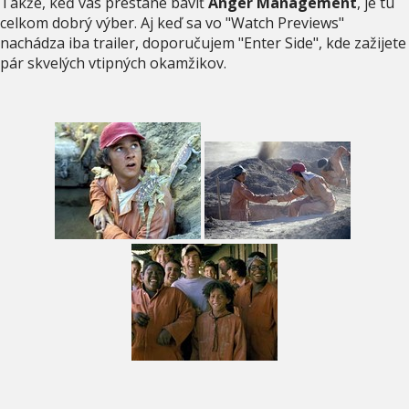
Takže, keď vás prestane baviť
Anger Management
, je tu
celkom dobrý výber. Aj keď sa vo "Watch Previews"
nachádza iba trailer, doporučujem "Enter Side", kde zažijete
pár skvelých vtipných okamžikov.