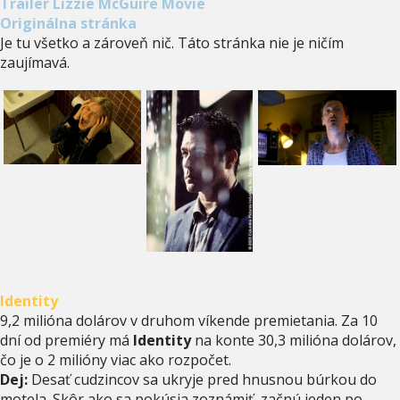
Trailer Lizzie McGuire Movie
Originálna stránka
Je tu všetko a zároveň nič. Táto stránka nie je ničím
zaujímavá.
Identity
9,2 milióna dolárov v druhom víkende premietania. Za 10
dní od premiéry má
Identity
na konte 30,3 milióna dolárov,
čo je o 2 milióny viac ako rozpočet.
Dej:
Desať cudzincov sa ukryje pred hnusnou búrkou do
motela. Skôr ako sa pokúsia zoznámiť, začnú jeden po