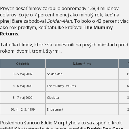
Prvých desať filmov zarobilo dohromady 138,4 miliónov
dolárov, čo je o 7 percent menej ako minulý rok, keď na
plnej čiare zabodoval
Spider-Man
. To bolo o 42 percent viac
ako rok predtým, keď tabulke kráľoval
The Mummy
Returns
.
Tabuľka filmov, ktoré sa umiestnili na prvých miestach pred
rokom, dvomi, tromi, štyrmi...
Obdobie
Názov filmu
3 - 5 máj 2002
Spider-Man
1
4 - 6 máj 2001
The Mummy Returns
6
5 - 7 máj 2000
Gladiator
3
30. 4. - 2. 5. 1999
Entrapment
2
Poslednou šancou Eddie Murphyho ako sa aspoň o krok
priblížiť k stratenej sláve, bude komédia
Daddy Day Care
.