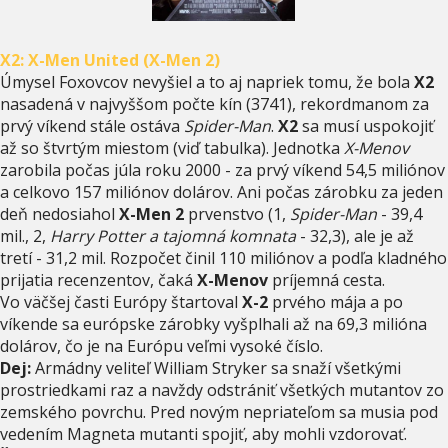
X2: X-Men United (X-Men 2)
Úmysel Foxovcov nevyšiel a to aj napriek tomu, že bola
X2
nasadená v najvyššom počte kín (3741), rekordmanom za
prvý víkend stále ostáva
Spider-Man
.
X2
sa musí uspokojiť
až so štvrtým miestom (viď tabulka). Jednotka
X-Menov
zarobila počas júla roku 2000 - za prvý víkend 54,5 miliónov
a celkovo 157 miliónov dolárov. Ani počas zárobku za jeden
deň nedosiahol
X-Men 2
prvenstvo (1,
Spider-Man
- 39,4
mil., 2,
Harry Potter a tajomná komnata
- 32,3), ale je až
tretí - 31,2 mil. Rozpočet činil 110 miliónov a podľa kladného
prijatia recenzentov, čaká
X-Menov
príjemná cesta.
Vo väčšej časti Európy štartoval
X-2
prvého mája a po
víkende sa európske zárobky vyšplhali až na 69,3 milióna
dolárov, čo je na Európu veľmi vysoké číslo.
Dej:
Armádny veliteľ William Stryker sa snaží všetkými
prostriedkami raz a navždy odstrániť všetkých mutantov zo
zemského povrchu. Pred novým nepriateľom sa musia pod
vedením Magneta mutanti spojiť, aby mohli vzdorovať.