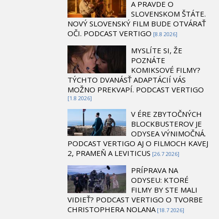
A PRAVDE O
SLOVENSKOM ŠTÁTE.
NOVÝ SLOVENSKÝ FILM BUDE OTVÁRAŤ
OČI. PODCAST VERTIGO
[8.8 2026]
MYSLÍTE SI, ŽE
POZNÁTE
KOMIKSOVÉ FILMY?
TÝCHTO DVANÁSŤ ADAPTÁCIÍ VÁS
MOŽNO PREKVAPÍ. PODCAST VERTIGO
[1.8 2026]
V ÉRE ZBYTOČNÝCH
BLOCKBUSTEROV JE
ODYSEA VÝNIMOČNÁ.
PODCAST VERTIGO AJ O FILMOCH KAVEJ
2, PRAMEŇ A LEVITICUS
[26.7 2026]
PRÍPRAVA NA
ODYSEU: KTORÉ
FILMY BY STE MALI
VIDIEŤ? PODCAST VERTIGO O TVORBE
CHRISTOPHERA NOLANA
[18.7 2026]