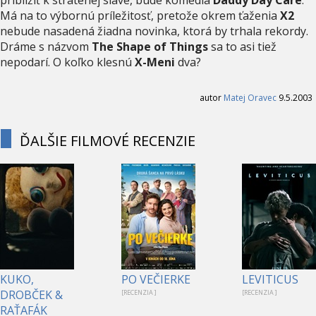
Má na to výbornú príležitosť, pretože okrem ťaženia
X2
nebude nasadená žiadna novinka, ktorá by trhala rekordy.
Dráme s názvom
The Shape of Things
sa to asi tiež
nepodarí. O koľko klesnú
X-Meni
dva?
autor
Matej Oravec
9.5.2003
ĎALŠIE FILMOVÉ RECENZIE
KUKO,
PO VEČIERKE
LEVITICUS
DROBČEK &
[RECENZIA ]
[RECENZIA ]
RAŤAFÁK