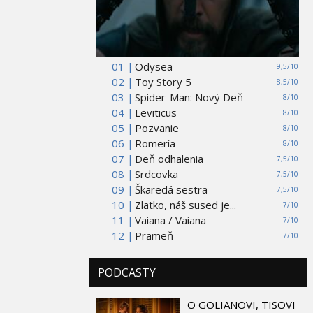
01 |
Odysea
9,5/10
02 |
Toy Story 5
8,5/10
03 |
Spider-Man: Nový Deň
8/10
04 |
Leviticus
8/10
05 |
Pozvanie
8/10
06 |
Romería
8/10
07 |
Deň odhalenia
7,5/10
08 |
Srdcovka
7,5/10
09 |
Škaredá sestra
7,5/10
10 |
Zlatko, náš sused je...
7/10
11 |
Vaiana / Vaiana
7/10
12 |
Prameň
7/10
PODCASTY
O GOLIANOVI, TISOVI