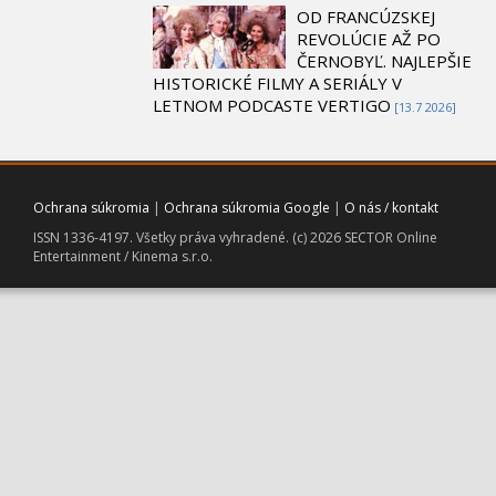
OD FRANCÚZSKEJ
REVOLÚCIE AŽ PO
ČERNOBYĽ. NAJLEPŠIE
HISTORICKÉ FILMY A SERIÁLY V
LETNOM PODCASTE VERTIGO
[13.7 2026]
Ochrana súkromia
|
Ochrana súkromia Google
|
O nás / kontakt
ISSN 1336-4197. Všetky práva vyhradené. (c) 2026 SECTOR Online
Entertainment / Kinema s.r.o.