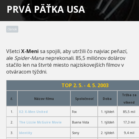
PRVÁ PÄŤKA USA
článok
Všetci
X-Meni
sa spojili, aby utržili čo najviac peňazí,
ale
Spider-Mana
neprekonali. 85,5 miliónov dolárov
stačilo len na štvrté miesto najziskovejších filmov v
otváracom týždni.
TOP 2. 5. - 4. 5. 2003
Tržba za
č.
Názov filmu
Spoločnosť
Doba
víkend
1.
X2: X-Men United
Fox
1. týždeň
85,5 mil
2.
The Lizzie McGuire Movie
Buena Vista
1. týždeň
17,3 mil
3.
Identity
Sony
2. týždeň
9,4 mil