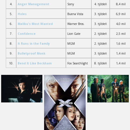
4.
Anger Management
Sony
4. týždeň
8,4 mil
5.
Holes
Buena Vista
3. týždeň
6,9 mil
6.
Malibu's Most Wanted
Warner Bros.
3. týždeň
4,0 mil
7.
Confidence
Lion Gate
2. týždeň
2,5 mil
8.
It Runs in the Family
MGM
2. týždeň
1,6 mil
9.
Bulletproof Monk
MGM
3. týždeň
1,4 mil
10.
Bend It Like Beckham
Fox Searchlight
8. týždeň
1,4 mil