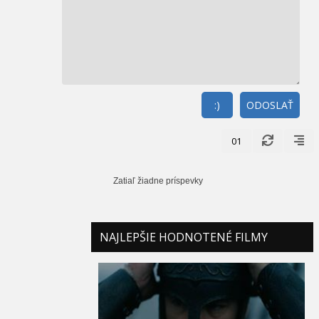
:)
ODOSLAŤ
01
Zatiaľ žiadne príspevky
NAJLEPŠIE HODNOTENÉ FILMY