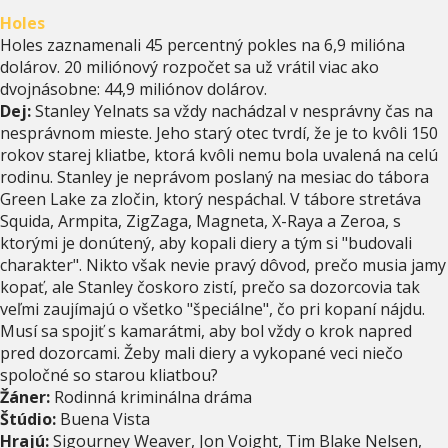
Holes
Holes zaznamenali 45 percentný pokles na 6,9 milióna
dolárov. 20 miliónový rozpočet sa už vrátil viac ako
dvojnásobne: 44,9 miliónov dolárov.
Dej:
Stanley Yelnats sa vždy nachádzal v nesprávny čas na
nesprávnom mieste. Jeho starý otec tvrdí, že je to kvôli 150
rokov starej kliatbe, ktorá kvôli nemu bola uvalená na celú
rodinu. Stanley je neprávom poslaný na mesiac do tábora
Green Lake za zločin, ktorý nespáchal. V tábore stretáva
Squida, Armpita, ZigZaga, Magneta, X-Raya a Zeroa, s
ktorými je donútený, aby kopali diery a tým si "budovali
charakter". Nikto však nevie pravý dôvod, prečo musia jamy
kopať, ale Stanley čoskoro zistí, prečo sa dozorcovia tak
veľmi zaujímajú o všetko "špeciálne", čo pri kopaní nájdu.
Musí sa spojiť s kamarátmi, aby bol vždy o krok napred
pred dozorcami. Žeby mali diery a vykopané veci niečo
spoločné so starou kliatbou?
Žáner:
Rodinná kriminálna dráma
Štúdio:
Buena Vista
Hrajú:
Sigourney Weaver, Jon Voight, Tim Blake Nelsen,