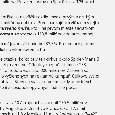
8 milióna. Porazení ostávajú Sparťania v
300
, ktorí
 prišiel aj najväčší rozdiel medzi prvým a druhým
,2 miliónov dolárov. Predchádzajúcim víťazom v tejto
a mŕtveho muža
, ktorí na prvom mieste začiatkom
erman sa vracia
o 113,8 miliónov dolárov menej.
m májovom víkende bol 83,3%. Presne pre piatimi
iel na víkendovom trhu.
 otázka, koľko celý ten cirkus okolo Spider-Mana 3
 drží prvenstvo. Oficiálny rozpočet filmu je 258
 či to nebolo viac, ako 300 miliónov. Zároveň sa
bolo vyčlenených na reklamnú kampaň. Celkovo vyšiel
atriace Sony na viac ako pol miliardy amerických
e 8 z desiatich opýtaných ľudí išlo počas
etal v 107 krajinách a zarobil 230,5 miliónov
l. v Anglicku, 22,5 mil. vo Francúzsku, 17,3 mil.
Nemecku, 11,8 v Mexiku, 11 mil. v Španielsku a 74,429