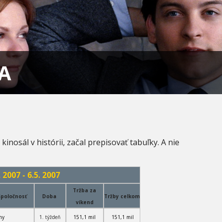
A
inosál v histórii, začal prepisovať tabuľky. A nie
 2007 - 6.5. 2007
Tržba za
Spoločnosť
Doba
Tržby celkom
víkend
ny
1. týždeň
151,1 mil
151,1 mil