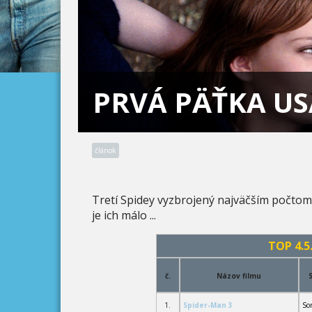
PRVÁ PÄŤKA US
článok
Tretí Spidey vyzbrojený najväčším počtom k
je ich málo ...
TOP 4.5.
č.
Názov filmu
1.
Spider-Man 3
So