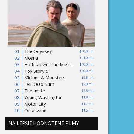
01 |
The Odyssey
$90,0 mil.
02 |
Moana
$11,0 mil.
03 |
Hadestown: The Music...
$10,0 mil.
04 |
Toy Story 5
$10,0 mil.
05 |
Minions & Monsters
$9,8 mil.
06 |
Evil Dead Burn
$2,8 mil.
07 |
The Invite
$2,6 mil.
08 |
Young Washington
$1,9 mil.
09 |
Motor City
$1,7 mil.
10 |
Obsession
$1,5 mil.
NAJLEPŠIE HODNOTENÉ FILMY