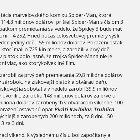
aptácia marvelovského komixu Spider-Man, ktorá
114,8 miliónov dolárov, prišiel Spider-Man s číslom 3
ačiatkom premietania sa vedelo, že Spidey 3 bude mať
tórii – 4 252. Hneď počas celosvetovej premiéry vyšli
eden jediný deň - 59 miliónov dolárov. Porazení ostali
, ktorí mali o 725 kín menej a zarobili v prvý deň
v piatok bolo jasné, že trojka Spider-Mana nie je
ni viac, ako ktorýkoľvek iný film.
zarobil za prvý deň premietania 59,8 milióna dolárov
zárobok, najziskovejší piatok a otvárací deň),
ziskovejšia sobota) a v nedeľu zarobil 39,9 miliónov
hovorili o zárobku 148 miliónov dolárov za prvé tri
milióna dolárov zarobených v otváracom víkende. 100
 Porazení ostávanú opäť
Piráti Karibiku: Truhlica
jrýchlejšie zarobených 200 miliónoch, za 8 dní. 150
3 za 3 dni.
ací víkend. K výslednému číslu bol započítaný aj