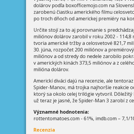
dolárov podľa boxofficemojo.com na Slovensk
zarobenú čiastku amerického filmu celosve
po troch dňoch od americkej premiéry na kont
Určite stojí za to aj porovnanie s predchádza
miliónov dolárov zarobil v roku 2002 - 114,8
tvoria americké tržby a celosvetové 821,7 mi
30. júna, rozpočet 200 miliónov a premiérový
miliónov a od stredy do nedele zarobilo pokr
v amerických kinách 373,5 miliónov a z celé
milióna dolárov.
Americkí diváci dajú na recenzie, ale tentoraz
Spider-Manov, má trojka najhoršie reakcie o
ktorý sa okolo celej trilógie vytvoril. Dôlež
už teraz je jasné, že Spider-Man 3 zarobí z cel
Významné hodnotenia:
rottentomatoes.com - 61%, imdb.com – 7,1/1
Recenzia