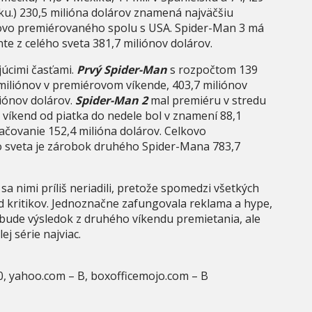
u.) 230,5 milióna dolárov znamená najväčšiu
tovo premiérovaného spolu s USA. Spider-Man 3 má
e z celého sveta 381,7 miliónov dolárov.
júcimi časťami.
Prvý Spider-Man
s rozpočtom 139
 miliónov v premiérovom víkende, 403,7 miliónov
liónov dolárov.
Spider-Man 2
mal premiéru v stredu
 víkend od piatka do nedele bol v znamení 88,1
ačovanie 152,4 milióna dolárov. Celkovo
ho sveta je zárobok druhého Spider-Mana 783,7
 sa nimi príliš neriadili, pretože spomedzi všetkých
d kritikov. Jednoznačne zafungovala reklama a hype,
itý bude výsledok z druhého víkendu premietania, ale
ej série najviac.
0, yahoo.com – B, boxofficemojo.com – B