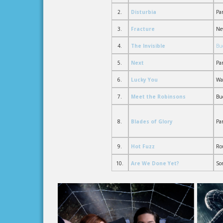
2.
Disturbia
Pa
3.
Fracture
Ne
4.
The Invisible
Bu
5.
Next
Pa
6.
Lucky You
Wa
7.
Meet the Robinsons
Bu
8.
Blades of Glory
Pa
9.
Hot Fuzz
Ro
10.
Are We Done Yet?
So