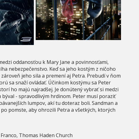
edzi oddanosťou k Mary Jane a povinnosťami,
íha nebezpečenstvo. Keď sa jeho kostým z ničoho
a zároveň jeho sila a premení aj Petra. Prebudí v ňom
torú sa snaží ovládať. Účinkom kostýmu sa Peter
torí ho majú najradšej. Je donútený vybrať si medzi
 býval - spravodlivým hrdinom. Peter musí poraziť
bávanejších lumpov, akí tu doteraz boli. Sandman a
po pomste, aby ohrozili Petra a všetkých, ktorých
s Franco, Thomas Haden Church