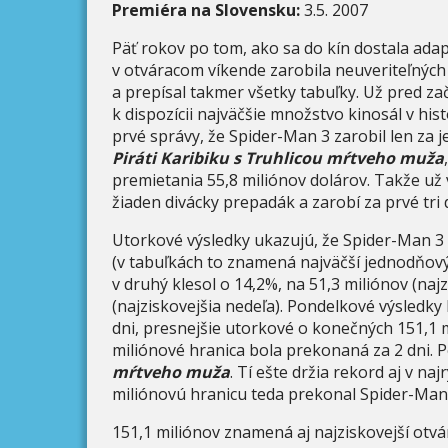
Premiéra na Slovensku:
3.5. 2007
Päť rokov po tom, ako sa do kín dostala ad
v otváracom víkende zarobila neuveriteľných 
a prepísal takmer všetky tabuľky. Už pred z
k dispozícii najväčšie množstvo kinosál v his
prvé správy, že Spider-Man 3 zarobil len za j
Piráti Karibiku s Truhlicou mŕtveho muža
premietania 55,8 miliónov dolárov. Takže už 
žiaden divácky prepadák a zarobí za prvé tri d
Utorkové výsledky ukazujú, že Spider-Man 3 
(v tabuľkách to znamená najväčší jednodňový 
v druhý klesol o 14,2%, na 51,3 miliónov (naj
(najziskovejšia nedeľa). Pondelkové výsledky 
dni, presnejšie utorkové o konečných 151,1 
miliónové hranica bola prekonaná za 2 dni.
mŕtveho muža
. Tí ešte držia rekord aj v na
miliónovú hranicu teda prekonal Spider-Man 
151,1 miliónov znamená aj najziskovejší otvár