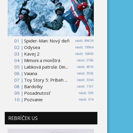
01 |
Spider-Man: Nový deň
návšt. 89634
02 |
Odysea
návšt. 19964
03 |
Kavej 2
návšt. 16843
04 |
Mimoni a monštrá
návšt. 5796
05 |
Labková patrola: Din...
návšt. 4910
06 |
Vaiana
návšt. 3936
07 |
Toy Story 5: Príbeh ...
návšt. 3344
08 |
Bardotky
návšt. 1101
09 |
Posadnutosť
návšt. 509
10 |
Pozvanie
návšt. 574
REBRÍČEK US