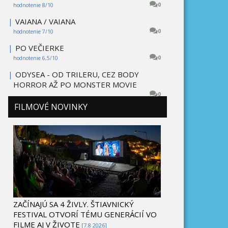
0
hodnotenie 8/10
|
VAIANA / VAIANA
0
hodnotenie 7/10
|
PO VEČIERKE
0
hodnotenie 6,5/10
|
ODYSEA - OD TRILERU, CEZ BODY
HORROR AŽ PO MONSTER MOVIE
0
FILMOVÉ NOVINKY
ZAČÍNAJÚ SA 4 ŽIVLY. ŠTIAVNICKÝ
FESTIVAL OTVORÍ TÉMU GENERÁCIÍ VO
FILME AJ V ŽIVOTE
[7.8 2026]