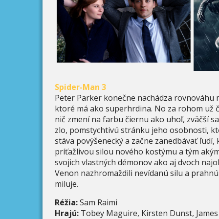
Spider-Man 3
Peter Parker konečne nachádza rovnováhu m
ktoré má ako superhrdina. No za rohom už č
nič zmení na farbu čiernu ako uhoľ, zväčší s
zlo, pomstychtivú stránku jeho osobnosti, k
stáva povýšenecký a začne zanedbávať ľudí, k
príťažlivou silou nového kostýmu a tým akým
svojich vlastných démonov ako aj dvoch najo
Venon nazhromaždili nevídanú silu a prahnú 
miluje.
Réžia:
Sam Raimi
Hrajú:
Tobey Maguire, Kirsten Dunst, Jame