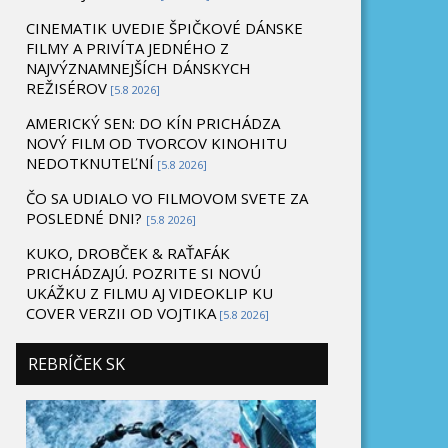
CINEMATIK UVEDIE ŠPIČKOVÉ DÁNSKE
FILMY A PRIVÍTA JEDNÉHO Z
NAJVÝZNAMNEJŠÍCH DÁNSKYCH
REŽISÉROV
[5.8 2026]
AMERICKÝ SEN: DO KÍN PRICHÁDZA
NOVÝ FILM OD TVORCOV KINOHITU
NEDOTKNUTEĽNÍ
[5.8 2026]
ČO SA UDIALO VO FILMOVOM SVETE ZA
POSLEDNÉ DNI?
[5.8 2026]
KUKO, DROBČEK & RAŤAFÁK
PRICHÁDZAJÚ. POZRITE SI NOVÚ
UKÁŽKU Z FILMU AJ VIDEOKLIP KU
COVER VERZII OD VOJTIKA
[5.8 2026]
REBRÍČEK SK