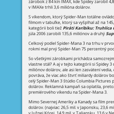
zárobok z 84 kín IMAX, kde Spidey zarobil 4,
v IMAXe trhli 3,6 milióna dolárov.
S víkendom, ktorý Spider-Man totálne ovládol
filmom v tabuľke, ktorý sa vyšplhal až na 145
kategórii boli tiež
Piráti Karibiku: Truhlic
júla 2006 zarobili 135,6 miliónov a druhý
Sup
Celkový podiel Spider-Mana 3 na trhu v prvo
rokmi mal prvý Spider-Man 75 percentný pod
So všetkými zárobkami prichádza samozrejme
vlastne stál? A aj v tejto kategórii si Spidey 3
miliónov dolárov, ale asi len zasvätení vedia,
povráva, že viac ako štvrť miliardy dolárov 
celý Spider-Man 3 štúdio Columbia Pictures p
dolárov. Reklamná kampaň sa oplatila, pretož
premiérového víkendu na Spider-Mana 3.
Mimo Severnej Ameriky a Kanady sa film premi
dolárov. (najviac: 26,5 mil. v Japonsku, 23,6 mi
v Južnej Kórei, 14,9 mil. v Taliansku, 13,6 v 