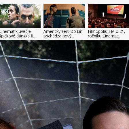
Cinematik uvedie
Americký sen: Do kín
Filmopolis_FM o 21.
špičkové dánske fi...
prichádza nový...
ročníku Cinemat...