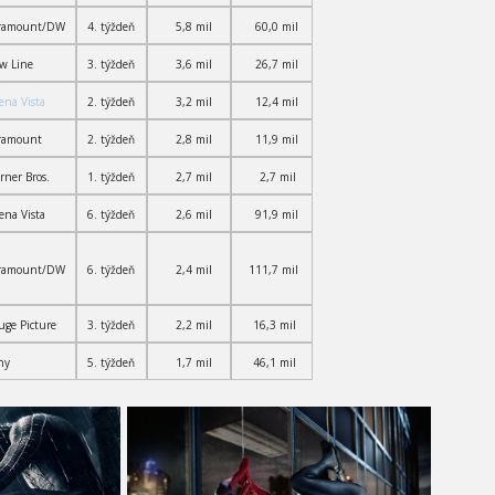
ramount/DW
4. týždeň
5,8 mil
60,0 mil
w Line
3. týždeň
3,6 mil
26,7 mil
ena Vista
2. týždeň
3,2 mil
12,4 mil
ramount
2. týždeň
2,8 mil
11,9 mil
rner Bros.
1. týždeň
2,7 mil
2,7 mil
ena Vista
6. týždeň
2,6 mil
91,9 mil
ramount/DW
6. týždeň
2,4 mil
111,7 mil
uge Picture
3. týždeň
2,2 mil
16,3 mil
ny
5. týždeň
1,7 mil
46,1 mil