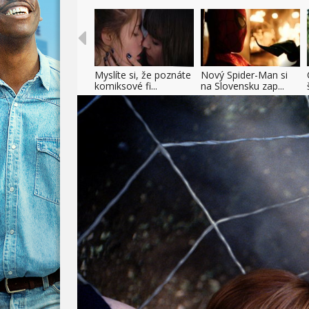
Myslíte si, že poznáte
Nový Spider-Man si
komiksové fi...
na Slovensku zap...