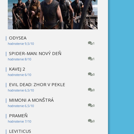
|
ODYSEA
1
hodnotenie 9,5/10
|
SPIDER-MAN: NOVÝ DEŇ
1
hodnotenie 8/10
|
KAVEJ 2
0
hodnotenie 6/10
|
EVIL DEAD: ZHOR V PEKLE
0
hodnotenie 6,5/10
|
MIMONI A MONŠTRÁ
0
hodnotenie 6,5/10
|
PRAMEŇ
0
hodnotenie 7/10
|
LEVITICUS