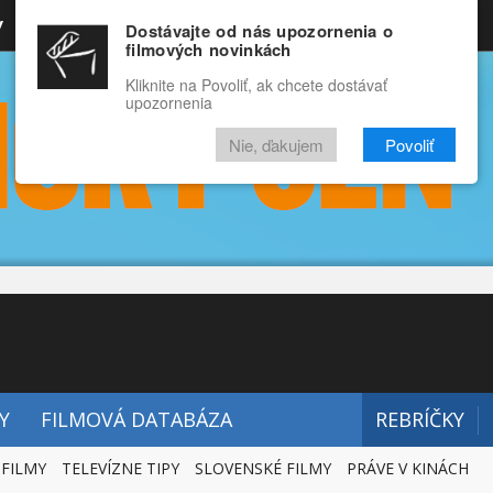
y
Rozprávky
Funny
Docu
Dostávajte od nás upozornenia o
filmových novinkách
RECENZIE
VIDEÁ
FILMY
Kliknite na Povoliť, ak chcete dostávať
upozornenia
Nie, ďakujem
Povoliť
Y
FILMOVÁ DATABÁZA
REBRÍČKY
 FILMY
TELEVÍZNE TIPY
SLOVENSKÉ FILMY
PRÁVE V KINÁCH