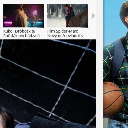
Kuko, Drobček &
Film Spider-Man:
Raťafák prichádzajú...
Nový deň ovládol s...