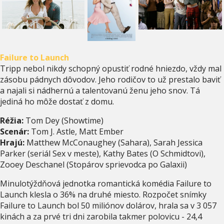
Failure to Launch
Tripp nebol nikdy schopný opustiť rodné hniezdo, vždy mal
zásobu pádnych dôvodov. Jeho rodičov to už prestalo baviť
a najali si nádhernú a talentovanú ženu jeho snov. Tá
jediná ho môže dostať z domu.
Réžia:
Tom Dey (Showtime)
Scenár:
Tom J. Astle, Matt Ember
Hrajú:
Matthew McConaughey (Sahara), Sarah Jessica
Parker (seriál Sex v meste), Kathy Bates (O Schmidtovi),
Zooey Deschanel (Stopárov sprievodca po Galaxii)
Minulotýždňová jednotka romantická komédia Failure to
Launch klesla o 36% na druhé miesto. Rozpočet snímky
Failure to Launch bol 50 miliónov dolárov, hrala sa v 3 057
kinách a za prvé tri dni zarobila takmer polovicu - 24,4