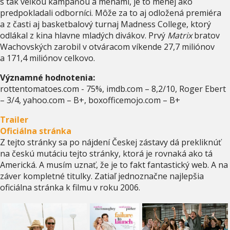
s tak veľkou kampaňou a menami, je to menej ako
predpokladali odborníci. Môže za to aj odložená premiéra
a z časti aj basketbalový turnaj Madness College, ktorý
odlákal z kina hlavne mladých divákov. Prvý
Matrix
bratov
Wachovských zarobil v otváracom víkende 27,7 miliónov
a 171,4 miliónov celkovo.
Významné hodnotenia:
rottentomatoes.com - 75%, imdb.com – 8,2/10, Roger Ebert
– 3/4, yahoo.com – B+, boxofficemojo.com – B+
Trailer
Oficiálna stránka
Z tejto stránky sa po nájdení Českej zástavy dá prekliknúť
na českú mutáciu tejto stránky, ktorá je rovnaká ako tá
Americká. A musím uznať, že je to fakt fantastický web. A na
záver kompletné titulky. Zatiaľ jednoznačne najlepšia
oficiálna stránka k filmu v roku 2006.