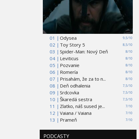
01 |
Odysea
9,5/10
02 |
Toy Story 5
8,5/10
03 |
Spider-Man: Nový Deň
8/10
04 |
Leviticus
8/10
05 |
Pozvanie
8/10
06 |
Romería
8/10
07 |
Prisahám, že za to n...
8/10
08 |
Deň odhalenia
7,5/10
09 |
Srdcovka
7,5/10
10 |
Škaredá sestra
7,5/10
11 |
Zlatko, náš sused je...
7/10
12 |
Vaiana / Vaiana
7/10
13 |
Prameň
7/10
PODCASTY