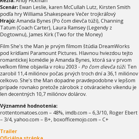
Réžia:
Andy Fickman
Scenár:
Ewan Leslie, karen McCullah Lutz, Kirsten Smith
podľa hry Williama Shakespeare Večer trojkráľový
Hrajú:
Amanda Bynes (Po čom dievča túži), Channing
Tatum (Coach Carter), Laura Ramsey (Legendy z
Dogtownu), James Kirk (Two for the Money)
Film She's the Man je prvým filmom štúdia DreamWorks
pod krídlami Paramount Pictures. Hlavnou hviezdou tejto
romantickej komédie je Amanda Bynes, ktorá sa v prvom
veľkom filme objavila v roku 2003 -
Po čom dievča túži
. Ten
zarobil 11,4 miliónov počas prvých troch dní a 36,1 miliónov
celkovo. She's the Man dopadne pravdepodobne v lepšom
prípade rovnako pretože zárobok z otváracieho víkendu je
len decentných 10,7 miliónov dolárov.
Významné hodnotenia:
rottentomatoes.com – 48%, imdb.com – 6,3/10, Roger Ebert
– 3/4, yahoo.com – B+, boxofficemojo.com – C+
Trailer
Oficiálna stránka