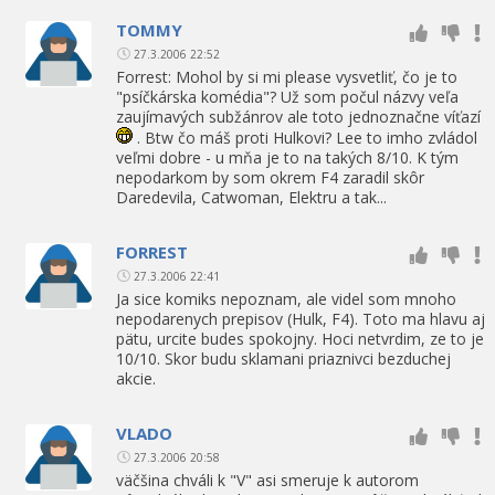
TOMMY
27.3.2006 22:52
Forrest: Mohol by si mi please vysvetliť, čo je to
"psíčkárska komédia"? Už som počul názvy veľa
zaujímavých subžánrov ale toto jednoznačne víťazí
. Btw čo máš proti Hulkovi? Lee to imho zvládol
veľmi dobre - u mňa je to na takých 8/10. K tým
nepodarkom by som okrem F4 zaradil skôr
Daredevila, Catwoman, Elektru a tak...
FORREST
27.3.2006 22:41
Ja sice komiks nepoznam, ale videl som mnoho
nepodarenych prepisov (Hulk, F4). Toto ma hlavu aj
pätu, urcite budes spokojny. Hoci netvrdim, ze to je
10/10. Skor budu sklamani priaznivci bezduchej
akcie.
VLADO
27.3.2006 20:58
väčšina chváli k "V" asi smeruje k autorom