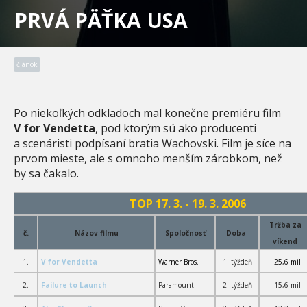
PRVÁ PÄŤKA USA
článok
Po niekoľkých odkladoch mal konečne premiéru film
V for Vendetta
, pod ktorým sú ako producenti
a scenáristi podpísaní bratia Wachovski. Film je síce na
prvom mieste, ale s omnoho menším zárobkom, než
by sa čakalo.
TOP 17. 3. - 19. 3. 2006
Tržba za
č.
Názov filmu
Spoločnosť
Doba
víkend
1.
V for Vendetta
Warner Bros.
1. týždeň
25,6 mil
2.
Failure to Launch
Paramount
2. týždeň
15,6 mil