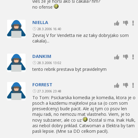
vieš že je horší ako si čakala? hm?
no ofense
NIELLA
28.3.2006 16:40
Zevraj V for Vendetta nie az taky dobry(ako som
cakala)...
DANKIM
28.3.2006 13:02
tento rebrik prestava byt pravidelnym
FORREST
27.3.2006 23:48
To Tom: Psickarska komedia je komedia, ktora je o
psoch a kazdemu majitelovi psa sa (o com som
presvedceny) bude pacit. Ale aj tym co psov len
maju radi, no nemozu mat vlastneho. Viem, je to
novy subzaner, ale co uz
Dostal si ma. Inak Hulk,
asi nebol dobry priklad. Catwoman a Elektra by tam
pasli lepsie. (Mne sa DD celkom pacil).