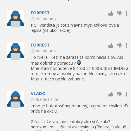
FORREST
29.3.2006 0:12
P.S.: Vendeta je totiz hlavne myslienkovo ovela
lepsia (na ukor akcie).
FORREST
29.3.2006 0:09
To Niella: Tiez ma zaraza ta kombinacia slov. Asi
mas dobreho poradcu ?
Mne staci hodnotenie 8,1 od 21 000 ludi na IMDB a
moj skromny a osobny nazor. Ale kazdy, kto caka
Matrix, nech rychlo zabudne...
VLADO
28.3.2006 21:06
imho je hulk dosť nepodarený, najmä od chvíle keĎ
príde na akciu...
2 Niella: že vraj nie je dobrý ako si čakala?
nerozumiem... ešte si asi nevidela ("že vraj") ale už