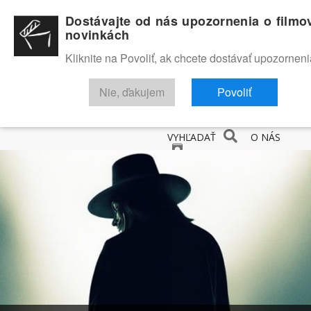
Dostávajte od nás upozornenia o filmo
novinkách
Kliknite na Povoliť, ak chcete dostávať upozorneni
Nie, ďakujem
Povoliť
NOVINKY
RECENZIE
TRAILERY
FILMOVÁ DATABÁZA
VYHĽADAŤ
O NÁS