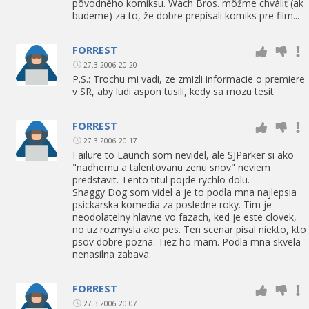
pôvodného komiksu. Wach Bros. môžme chváliť (ak
budeme) za to, že dobre prepísali komiks pre film...
FORREST
27.3.2006 20:20
P.S.: Trochu mi vadi, ze zmizli informacie o premiere
v SR, aby ludi aspon tusili, kedy sa mozu tesit.
FORREST
27.3.2006 20:17
Failure to Launch som nevidel, ale SJParker si ako
"nadhernu a talentovanu zenu snov" neviem
predstavit. Tento titul pojde rychlo dolu.
Shaggy Dog som videl a je to podla mna najlepsia
psickarska komedia za posledne roky. Tim je
neodolatelny hlavne vo fazach, ked je este clovek,
no uz rozmysla ako pes. Ten scenar pisal niekto, kto
psov dobre pozna. Tiez ho mam. Podla mna skvela
nenasilna zabava.
FORREST
27.3.2006 20:07