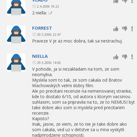
2.4.2006 16:22
2 niella: :-/
FORREST
29.3.2006 22:47
Praveze V je az moc dobra, tak sa nestrachuj.
NIELLA
29.3.2006 14:06
V pohode, ja si nezakladam na tom, ze som
neomylna.
Myslela som to tak, ze som cakala od Bratov
Wachowských velmi dobry film.
Ale po precitani recenzie na nemenovanej stranke,
kde to dostalo 6/10, od autora s ktorym vacsinou
suhlasim, som sa pripravila na to, ze to NEMUSI byt
take dobre ako som si myslela pred precitanim
recenzie.
Kapisto?
Inak, jasne, ze viem, ze to nie je take dobre ako
som cakala, ved uz v detstve sa u mna vyskytli
nadprirodzene schopnosti.