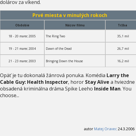
dolárov za víkend.
Prvé miesta v minulých rokoch
Obdobie
Názov filmu
Tržba
18 - 20 marec 2005
The Ring Two
35,1 mil
19 - 21 marec 2004
Dawn of the Dead
26,7 mil
21 - 23 marec 2003
Bringing Down the House
16,2 mil
Opäť je tu dokonalá žánrová ponuka. Komédia
Larry the
Cable Guy: Health Inspector
, horor
Stay Alive
a hviezdne
obsadená kriminálna dráma Spike Leeho
Inside Man
. You
choose...
autor
Matej Oravec
24.3.2006