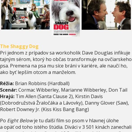
The Shaggy Dog
Pri jednom z prípadov sa workoholik Dave Douglas infikuje
tajným sérom, ktorý ho občas transformuje na ovčiarskeho
psa. Premena na psa mu síce bráni v kariére, ale naučí ho,
ako byť lepším otcom a manželom.
Réžia:
Brian Robbins (Hardball)
Scenár:
Cormac Wibberley, Marianne Wibberley, Don Tail
Hrajú:
Tim Allen (Santa Clause 2), Kirstin Davis
(Dobrodružstvá Žraločáka a Lávovky), Danny Glover (Saw),
Robert Downey Jr. (Kiss Kiss Bang Bang)
Po
Eight Below
je tu ďalší film so psom v hlavnej úlohe
a opäť od toho istého štúdia. Diváci v 3 501 kinách zanechali