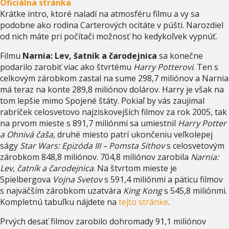
Oficiálna stránka
Krátke intro, ktoré naladí na atmosféru filmu a vy sa
podobne ako rodina Carterových ocitáte v púšti. Narozdiel
od nich máte pri počítači možnosť ho kedykoľvek vypnúť.
Filmu
Narnia: Lev, šatník a čarodejnica
sa konečne
podarilo zarobiť viac ako štvrtému
Harry Potterovi
. Ten s
celkovým zárobkom zastal na sume 298,7 miliónov a Narnia
má teraz na konte 289,8 miliónov dolárov. Harry je však na
tom lepšie mimo Spojené štáty. Pokiaľ by vás zaujimal
rabríček celosvetovo najziskovejších filmov za rok 2005, tak
na prvom mieste s 891,7 miliónmi sa umiestnil
Harry Potter
a Ohnivá čaša
, druhé miesto patrí ukončeniu veľkolepej
ságy
Star Wars: Epizóda III – Pomsta Sithov
s celosvetovým
zárobkom 848,8 miliónov. 704,8 miliónov zarobila
Narnia:
Lev, čatník a čarodejnica
. Na štvrtom mieste je
Spielbergova
Vojna Svetov
s 591,4 miliónmi a päticu filmov
s najväčším zárobkom uzatvára
King Kong
s 545,8 miliónmi.
Kompletnú tabuľku nájdete na
tejto stránke
.
Prvých desať filmov zarobilo dohromady 91,1 miliónov