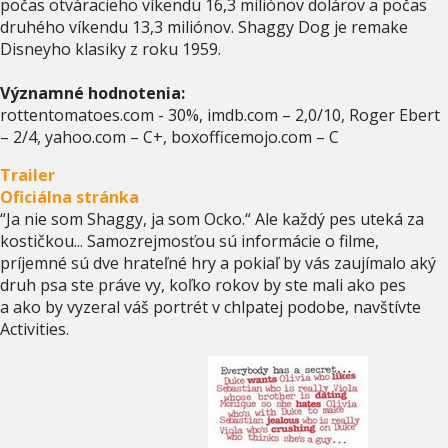
počas otváracieho víkendu 16,3 miliónov dolárov a počas
druhého víkendu 13,3 miliónov. Shaggy Dog je remake
Disneyho klasiky z roku 1959.
Významné hodnotenia:
rottentomatoes.com - 30%, imdb.com – 2,0/10, Roger Ebert
– 2/4, yahoo.com – C+, boxofficemojo.com – C
Trailer
Oficiálna stránka
“Ja nie som Shaggy, ja som Ocko.“ Ale každý pes uteká za
kostičkou... Samozrejmosťou sú informácie o filme,
príjemné sú dve hrateľné hry a pokiaľ by vás zaujímalo aký
druh psa ste práve vy, koľko rokov by ste mali ako pes
a ako by vyzeral váš portrét v chlpatej podobe, navštívte
Activities.