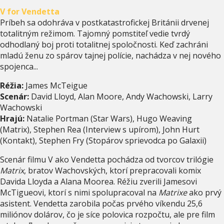
V for Vendetta
Príbeh sa odohráva v postkatastrofickej Británii drvenej
totalitným režimom. Tajomný pomstiteľ vedie tvrdý
odhodlaný boj proti totalitnej spoločnosti. Keď zachráni
mladú ženu zo spárov tajnej polície, nachádza v nej nového
spojenca...
Réžia:
James McTeigue
Scenár:
David Lloyd, Alan Moore, Andy Wachowski, Larry
Wachowski
Hrajú:
Natalie Portman (Star Wars), Hugo Weaving
(Matrix), Stephen Rea (Interview s upírom), John Hurt
(Kontakt), Stephen Fry (Stopárov sprievodca po Galaxii)
Scenár filmu V ako Vendetta pochádza od tvorcov trilógie
Matrix
, bratov Wachovských, ktorí prepracovali komix
Davida Lloyda a Alana Moorea. Réžiu zverili Jamesovi
McTigueovi, ktorí s nimi spolupracoval na
Matrixe
ako prvý
asistent. Vendetta zarobila počas prvého víkendu 25,6
miliónov dolárov, čo je síce polovica rozpočtu, ale pre film