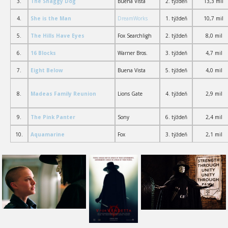
3.
The Shaggy Dog
Buena Vista
2. týždeň
13,3 mil
4.
She is the Man
DreamWorks
1. týždeň
10,7 mil
5.
The Hills Have Eyes
Fox Searchligh
2. týždeň
8,0 mil
6.
16 Blocks
Warner Bros.
3. týždeň
4,7 mil
7.
Eight Below
Buena Vista
5. týždeň
4,0 mil
8.
Madeas Family Reunion
Lions Gate
4. týždeň
2
,9 mil
9.
The Pink Panter
Sony
6. týždeň
2,4 mil
10.
Aquamarine
Fox
3. týždeň
2,1 mil