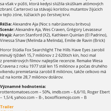
sa však v púšti, ktorá kedysi slúžila skúškam atómových
zbraní. Carterovci sa stávajú korisťou mutantov žijúcich
v tejto zóne, túžiacich po čerstvej krvi.
Réžia:
Alexandre Aja (Noc s nabrúsenou britvou)
Scenár:
Alexandre Aja, Wes Craven, Grégory Levasseur
Hrajú:
Aaron Stanford (X2), Kathleen Quinlan (El Padrino),
Vinessa Shaw (Melinda a Melinda), Emilie de Ravin (Brick)
Horor štúdia Fox Searchlight The Hills Have Eyes zarobil
minulý týždeň 15,7 miliónov z 2 620tich kín, hoci mal
z premiérových filmov najlepšie recenzie. Remake Wesa
Cravena z roku 1977 stál len 15 miliónov a počas druhého
víkendu premietania zarobil 8 miliónov, takže celkovo má
už na konte 28,7 miliónov dolárov.
Významné hodnotenia:
rottentomatoes.com – 50%, imdb.com – 6,6/10, Roger Ebert
– 1,5/4, yahoo.com – B-, boxofficemojo.com – B
Trailer