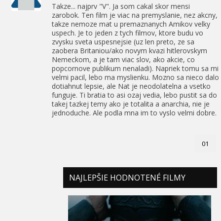
Takze... najprv "V". Ja som cakal skor mensi
zarobok. Ten film je viac na premyslanie, nez akcny,
takze nemoze mat u premaznanych Amikov velky
uspech. Je to jeden z tych filmov, ktore budu vo
zvysku sveta uspesnejsie (uz len preto, ze sa
zaobera Britaniou/ako novym kvazi hitlerovskym
Nemeckom, a je tam viac slov, ako akcie, co
popcornove publikum nenaladi). Napriek tomu sa mi
velmi pacil, lebo ma myslienku. Mozno sa nieco dalo
dotiahnut lepsie, ale Nat je neodolatelna a vsetko
funguje. Ti bratia to asi ozaj vedia, lebo pustit sa do
takej tazkej temy ako je totalita a anarchia, nie je
jednoduche. Ale podla mna im to vyslo velmi dobre.
01
NAJLEPŠIE HODNOTENÉ FILMY