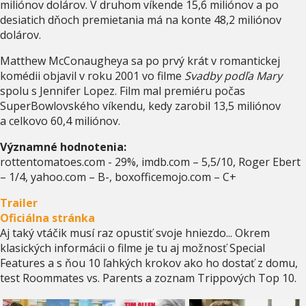
miliónov dolárov. V druhom víkende 15,6 miliónov a po
desiatich dňoch premietania má na konte 48,2 miliónov
dolárov.
Matthew McConaugheya sa po prvý krát v romantickej
komédii objavil v roku 2001 vo filme
Svadby podľa Mary
spolu s Jennifer Lopez. Film mal premiéru počas
SuperBowlovského víkendu, kedy zarobil 13,5 miliónov
a celkovo 60,4 miliónov.
Významné hodnotenia:
rottentomatoes.com - 29%, imdb.com – 5,5/10, Roger Ebert
– 1/4, yahoo.com – B-, boxofficemojo.com – C+
Trailer
Oficiálna stránka
Aj taký vtáčik musí raz opustiť svoje hniezdo... Okrem
klasických informácii o filme je tu aj možnosť Special
Features a s ňou 10 ľahkých krokov ako ho dostať z domu,
test Roommates vs. Parents a zoznam Trippových Top 10.