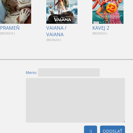
PRAMEŇ
VAIANA /
KAVEJ 2
VAIANA
[RECENZIA ]
[RECENZIA ]
[RECENZIA ]
Meno:
:)
ODOSLAŤ