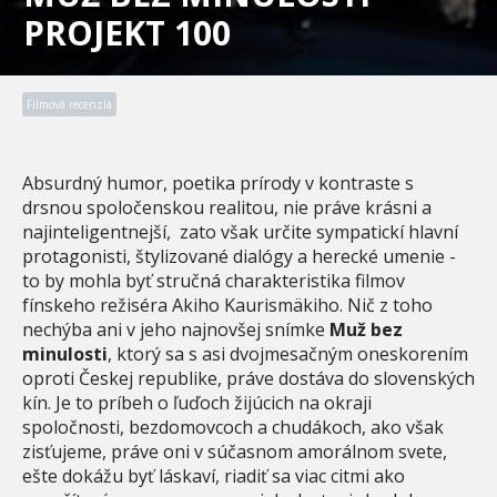
PROJEKT 100
Filmová recenzia
Absurdný humor, poetika prírody v kontraste s
drsnou spoločenskou realitou, nie práve krásni a
najinteligentnejší, zato však určite sympatickí hlavní
protagonisti, štylizované dialógy a herecké umenie -
to by mohla byť stručná charakteristika filmov
fínskeho režiséra Akiho Kaurismäkiho. Nič z toho
nechýba ani v jeho najnovšej snímke
Muž bez
minulosti
, ktorý sa s asi dvojmesačným oneskorením
oproti Českej republike, práve dostáva do slovenských
kín. Je to príbeh o ľuďoch žijúcich na okraji
spoločnosti, bezdomovcoch a chudákoch, ako však
zisťujeme, práve oni v súčasnom amorálnom svete,
ešte dokážu byť láskaví, riadiť sa viac citmi ako