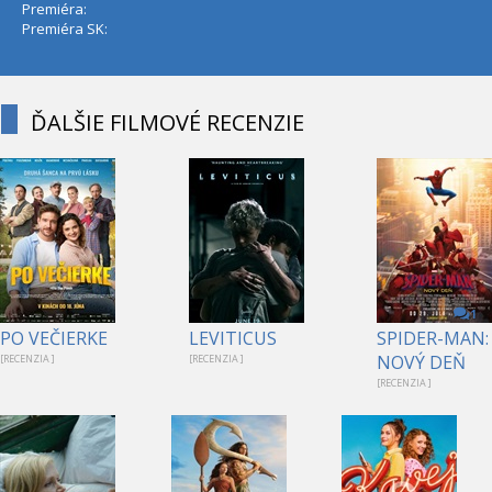
Premiéra:
Premiéra SK:
ĎALŠIE FILMOVÉ RECENZIE
1
PO VEČIERKE
LEVITICUS
SPIDER-MAN:
NOVÝ DEŇ
[RECENZIA ]
[RECENZIA ]
[RECENZIA ]