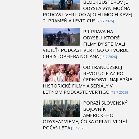
BLOCKBUSTEROV JE
ODYSEA VÝNIMOČNÁ.
PODCAST VERTIGO AJ O FILMOCH KAVEJ
2, PRAMEŇ A LEVITICUS
[26.7 2026]
PRÍPRAVA NA
ODYSEU: KTORÉ
FILMY BY STE MALI
VIDIEŤ? PODCAST VERTIGO O TVORBE
CHRISTOPHERA NOLANA
[18.7 2026]
OD FRANCÚZSKEJ
REVOLÚCIE AŽ PO
ČERNOBYĽ. NAJLEPŠIE
HISTORICKÉ FILMY A SERIÁLY V
LETNOM PODCASTE VERTIGO
[13.7 2026]
PORAZÍ SLOVENSKÝ
BOJOVNÍK
AMERICKÉHO
ODYSEA? VIEME, ČO SA OPLATÍ VIDIEŤ
POČAS LETA
[5.7 2026]