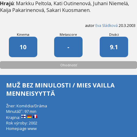
Hrajú
: Markku Peltola, Kati Outinenová, Juhani Niemelä,
Kaija Pakarinenová, Sakari Kuosmanen.
autor
Eva Sládková
20.3.2003
Kinema
Metascore
Diváci
10
-
9.1
Ohodnotiť
MUŽ BEZ MINULOSTI / MIES VAILLA
MENNEISYYTTÄ
Žner: Komédia/Dráma
Minutáž˝: 97 min
Krajina:
Rok výroby: 2002
Homepage
www