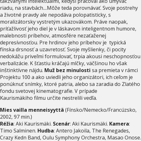
takzvanými intelektuálmi, kedysi pracoval ako umývač
riadu, na stavbách....Môže teda porovnávať. Svoje postrehy
a životné pravdy ale nepodáva polopatisticky, s
moralizátorsky vystretým ukazovákom. Práve naopak,
príťažlivosť jeho diel je v láskavom inteligentnom humore,
malebnosti príbehov, atmosfére nezaťaženej
depresívnosťou. Pre hrdinov jeho príbehov je typická
fínska drsnosť a uzavretosť. Svoje myšlienky, či pocity
nedokážu priveľmi formulovať, trpia akousi neschopnosťou
verbalizácie. K šťastiu kráčajú mlčky, väčšinou ho však
inštinktívne nájdu.
Muž bez minulosti
sa premieta v rámci
Projektu 100 a ako uviedli jeho organizátori, ich ceľom je
ponúknuť snímky, ktoré patria, alebo sa zaradia do Zlatého
fondu svetovej kinematografie. V prípade
Kaurismäkiho filmu určite nestrelili vedľa.
Mies vailla menneisyyttä
(Fínsko/Nemecko/Francúzsko,
2002, 97 min.)
Réžia
: Aki Kaurismäki.
Scenár
: Aki Kaurismäki.
Kamera
:
Timo Salminen.
Hudba
: Antero Jakoila, The Renegades,
Crazy Kedn Band, Oulu Symphony Orchestra, Masao Onose.