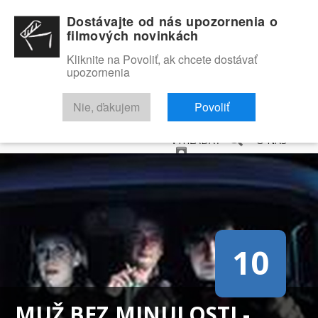
Dostávajte od nás upozornenia o
filmových novinkách
Kliknite na Povoliť, ak chcete dostávať
upozornenia
NOVINKY
RECENZIE
TRAILERY
FILMOVÁ DATABÁZA
Nie, ďakujem
Povoliť
VYHĽADAŤ
O NÁS
10
MUŽ BEZ MINULOSTI -