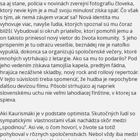
sa aj stane, polícia v novinách zverejní fotografiu človeka,
ktorý nevie kým je a muž svoju minulosť získa späť. Čo však
s tým, ak nemá záujem vracať sa? Nová identita mu
vyhovuje viac, navyše ľudia, ktorých spoznal sú mu čoraz
bližší. Vybudoval si okruh priateľov, ktorí pomohli jemu a
on takisto priniesol nový vietor do života komunity. S jeho
prispením je tu odrazu veselšie, beznádej nie je natoľko
vypuklá, dokonca sa organizujú spoločenské večery, ktoré
mnohých vytrhávajú z letargie. Ako sa mu to podarilo? Pod
jeho vedením získava tamojšia kapela, predtým fádna,
hrajúca nezáživné skladby, nový rock and rollový repertoár.
V tejto súvislosti treba spomenúť, že hudba je nepochybne
ďalšou devízou filmu. Pôsobí strhujúco aj napriek
slovenskému uchu nie veľmi lahodiacej fínštine, v ktorej sa
spieva.
Aki Kaurismäki je v podstate optimista. Skutočných ľudí so
sympatickými vlastnosťami však nachádza skôr medzi
„spodinou". Asi vie, o čom hovorí, v živote sa totiž
pohyboval v rôznych spoločenstvách. Nebol vždy iba medzi