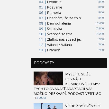
04 |
Leviticus
8/10
05 |
Pozvanie
8/10
06 |
Romería
8/10
07 |
Prisahám, že za to n...
8/10
08 |
Deň odhalenia
7,5/10
09 |
Srdcovka
7,5/10
10 |
Škaredá sestra
7,5/10
11 |
Zlatko, náš sused je...
7/10
12 |
Vaiana / Vaiana
7/10
13 |
Prameň
7/10
PODCASTY
MYSLÍTE SI, ŽE
POZNÁTE
KOMIKSOVÉ FILMY?
TÝCHTO DVANÁSŤ ADAPTÁCIÍ VÁS
MOŽNO PREKVAPÍ. PODCAST VERTIGO
[1.8 2026]
V ÉRE ZBYTOČNÝCH