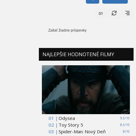
01
Zatiaľ žiadne príspevky
NAJLEPŠIE HODNOTENÉ FILMY
01 |
Odysea
9,5/10
02 |
Toy Story 5
8,5/10
03 |
Spider-Man: Nový Deň
8/10