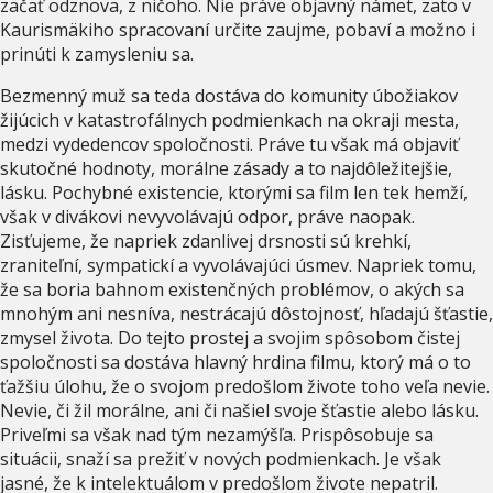
začať odznova, z ničoho. Nie práve objavný námet, zato v
Kaurismäkiho spracovaní určite zaujme, pobaví a možno i
prinúti k zamysleniu sa.
Bezmenný muž sa teda dostáva do komunity úbožiakov
žijúcich v katastrofálnych podmienkach na okraji mesta,
medzi vydedencov spoločnosti. Práve tu však má objaviť
skutočné hodnoty, morálne zásady a to najdôležitejšie,
lásku. Pochybné existencie, ktorými sa film len tek hemží,
však v divákovi nevyvolávajú odpor, práve naopak.
Zisťujeme, že napriek zdanlivej drsnosti sú krehkí,
zraniteľní, sympatickí a vyvolávajúci úsmev. Napriek tomu,
že sa boria bahnom existenčných problémov, o akých sa
mnohým ani nesníva, nestrácajú dôstojnosť, hľadajú šťastie,
zmysel života. Do tejto prostej a svojim spôsobom čistej
spoločnosti sa dostáva hlavný hrdina filmu, ktorý má o to
ťažšiu úlohu, že o svojom predošlom živote toho veľa nevie.
Nevie, či žil morálne, ani či našiel svoje šťastie alebo lásku.
Priveľmi sa však nad tým nezamýšľa. Prispôsobuje sa
situácii, snaží sa prežiť v nových podmienkach. Je však
jasné, že k intelektuálom v predošlom živote nepatril.