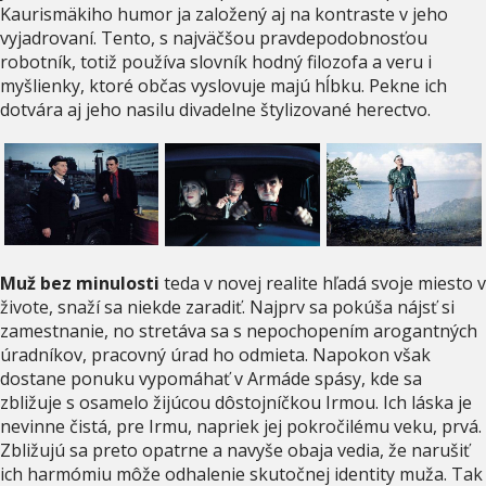
Kaurismäkiho humor ja založený aj na kontraste v jeho
vyjadrovaní. Tento, s najväčšou pravdepodobnosťou
robotník, totiž používa slovník hodný filozofa a veru i
myšlienky, ktoré občas vyslovuje majú hĺbku. Pekne ich
dotvára aj jeho nasilu divadelne štylizované herectvo.
Muž bez minulosti
teda v novej realite hľadá svoje miesto v
živote, snaží sa niekde zaradiť. Najprv sa pokúša nájsť si
zamestnanie, no stretáva sa s nepochopením arogantných
úradníkov, pracovný úrad ho odmieta. Napokon však
dostane ponuku vypomáhať v Armáde spásy, kde sa
zbližuje s osamelo žijúcou dôstojníčkou Irmou. Ich láska je
nevinne čistá, pre Irmu, napriek jej pokročilému veku, prvá.
Zbližujú sa preto opatrne a navyše obaja vedia, že narušiť
ich harmómiu môže odhalenie skutočnej identity muža. Tak