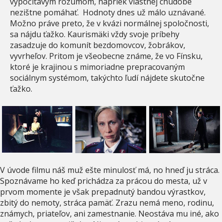
vypočítavým rozumom, napriek vlastnej chudobe
nezištne pomáhať. Hodnoty dnes už málo uznávané.
Možno práve preto, že v kvázi normálnej spoločnosti,
sa nájdu ťažko. Kaurismäki vždy svoje príbehy
zasadzuje do komunít bezdomovcov, žobrákov,
vyvrheľov. Pritom je všeobecne známe, že vo Fínsku,
ktoré je krajinou s mimoriadne prepracovaným
sociálnym systémom, takýchto ľudí nájdete skutočne
ťažko.
V úvode filmu náš muž ešte minulosť má, no hneď ju stráca.
Spoznávame ho keď prichádza za prácou do mesta, už v
prvom momente je však prepadnutý bandou výrastkov,
zbitý do nemoty, stráca pamäť. Zrazu nemá meno, rodinu,
známych, priateľov, ani zamestnanie. Neostáva mu iné, ako