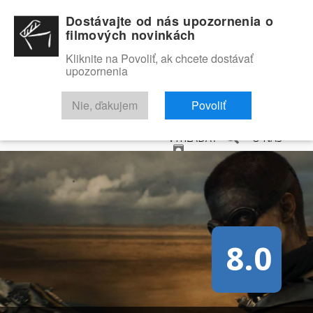
Dostávajte od nás upozornenia o
filmových novinkách
Kliknite na Povoliť, ak chcete dostávať
upozornenia
NOVINKY
RECENZIE
TRAILERY
FILMOVÁ DATABÁZA
Nie, ďakujem
Povoliť
VYHĽADAŤ
O NÁS
8.0