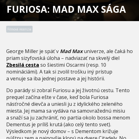
FURIOSA: MAD MAX SÁGA
Filmová recenzia
George Miller je späť v
Mad Max
univerze, ale čaká ho
priam sizyfovská úloha – nadviazať na skvelý diel
Zbesilá cesta
so šiestimi Oscarmi (resp. 10
nomináciámi). A tak si zvolil trošku iný prístup
a venuje sa iba jednej postave a jej histórii.
Do parády si zobral Furiosu a jej životnú cestu. Tento
prequel začína ešte v čase, keď bola Furiosa
násťročné dievča a uniesli ju z idylického zeleného
miesta. Jej mama sa vydáva na samovražednú misiu
a snaží sa ju zachrániť, no partia okolo bossa menom
Dementus je príliš krutá (ako celý tento svet).
Výsledkom je nový domov – s Dementom križuje
púštnu zem a najnovšie klopú na dvere Citadely. No