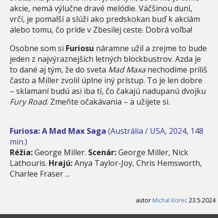
akcie, nemá výlučne dravé melódie. Väčšinou duní,
vrčí, je pomalší a slúži ako predskokan buď k akciám
alebo tomu, čo príde v Zbesilej ceste. Dobrá voľba!
Osobne som si
Furiosu
náramne užil a zrejme to bude
jeden z najvýraznejších letných blockbustrov. Azda je
to dané aj tým, že do sveta
Mad Maxa
nechodíme príliš
často a Miller zvolil úplne iný prístup. To je len dobre
– sklamaní budú asi iba tí, čo čakajú nadupanú dvojku
Fury Road
. Zmeňte očakávania – a užijete si.
Furiosa: A Mad Max Saga
(Austrália / USA, 2024, 148
min.)
Réžia:
George Miller.
Scenár:
George Miller, Nick
Lathouris.
Hrajú:
Anya Taylor-Joy, Chris Hemsworth,
Charlee Fraser ...
autor
Michal Korec
23.5.2024