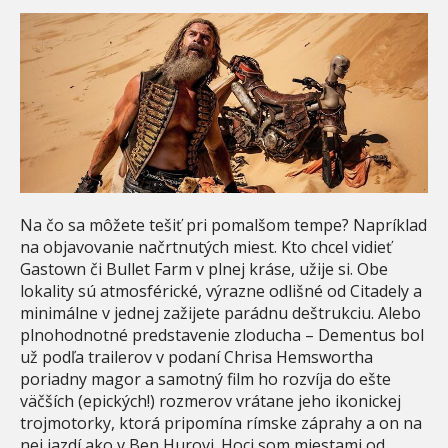
Na čo sa môžete tešiť pri pomalšom tempe? Napríklad
na objavovanie načrtnutých miest. Kto chcel vidieť
Gastown či Bullet Farm v plnej kráse, užije si. Obe
lokality sú atmosférické, výrazne odlišné od Citadely a
minimálne v jednej zažijete parádnu deštrukciu. Alebo
plnohodnotné predstavenie zloducha – Dementus bol
už podľa trailerov v podaní Chrisa Hemswortha
poriadny magor a samotný film ho rozvíja do ešte
väčších (epických!) rozmerov vrátane jeho ikonickej
trojmotorky, ktorá pripomína rímske záprahy a on na
nej jazdí ako v Ben Hurovi. Hoci som miestami od