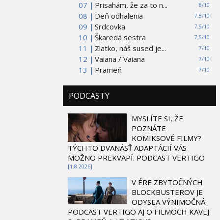
07 |
Prisahám, že za to n...
8/10
08 |
Deň odhalenia
7,5/10
09 |
Srdcovka
7,5/10
10 |
Škaredá sestra
7,5/10
11 |
Zlatko, náš sused je...
7/10
12 |
Vaiana / Vaiana
7/10
13 |
Prameň
7/10
PODCASTY
MYSLÍTE SI, ŽE
POZNÁTE
KOMIKSOVÉ FILMY?
TÝCHTO DVANÁSŤ ADAPTÁCIÍ VÁS
MOŽNO PREKVAPÍ. PODCAST VERTIGO
[1.8 2026]
V ÉRE ZBYTOČNÝCH
BLOCKBUSTEROV JE
ODYSEA VÝNIMOČNÁ.
PODCAST VERTIGO AJ O FILMOCH KAVEJ