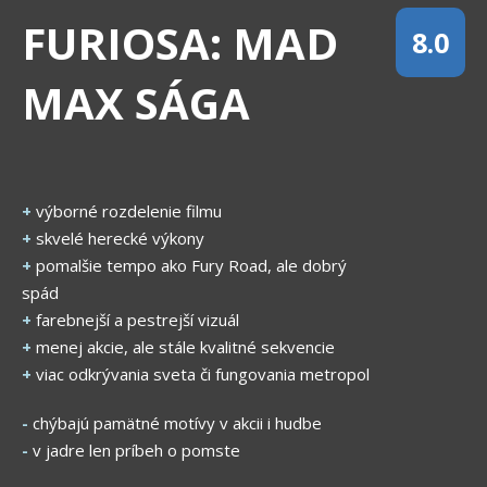
FURIOSA: MAD
8.0
MAX SÁGA
+
výborné rozdelenie filmu
+
skvelé herecké výkony
+
pomalšie tempo ako Fury Road, ale dobrý
spád
+
farebnejší a pestrejší vizuál
+
menej akcie, ale stále kvalitné sekvencie
+
viac odkrývania sveta či fungovania metropol
-
chýbajú pamätné motívy v akcii i hudbe
-
v jadre len príbeh o pomste