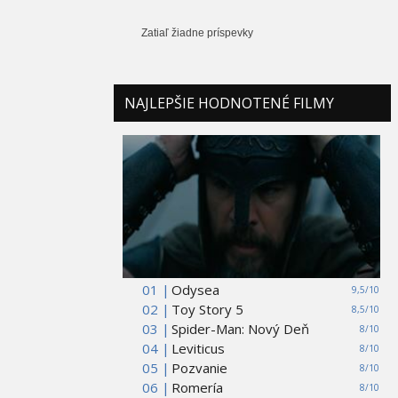
Zatiaľ žiadne príspevky
NAJLEPŠIE HODNOTENÉ FILMY
01 |
Odysea
9,5/10
02 |
Toy Story 5
8,5/10
03 |
Spider-Man: Nový Deň
8/10
04 |
Leviticus
8/10
05 |
Pozvanie
8/10
06 |
Romería
8/10