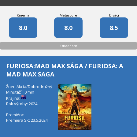
Kinema
Metascore
Diváci
8.0
8.0
8.5
Ohodnotiť
FURIOSA:MAD MAX SÁGA / FURIOSA: A
MAD MAX SAGA
Žner: Akcia/Dobrodružný
Minutáž˝: 0 min
Krajina:
Rok výroby: 2024
Premiéra:
Premiéra SK: 23.5.2024