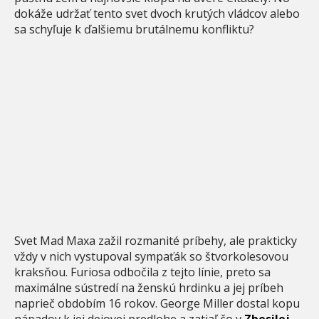
dokáže udržať tento svet dvoch krutých vládcov alebo
sa schyľuje k ďalšiemu brutálnemu konfliktu?
Svet Mad Maxa zažil rozmanité príbehy, ale prakticky
vždy v nich vystupoval sympaťák so štvorkolesovou
kraksňou. Furiosa odbočila z tejto línie, preto sa
maximálne sústredí na ženskú hrdinku a jej príbeh
naprieč obdobím 16 rokov. George Miller dostal kopu
nápadov k jej dejovej predlohe a zatiaľ čo v
Zbesilej