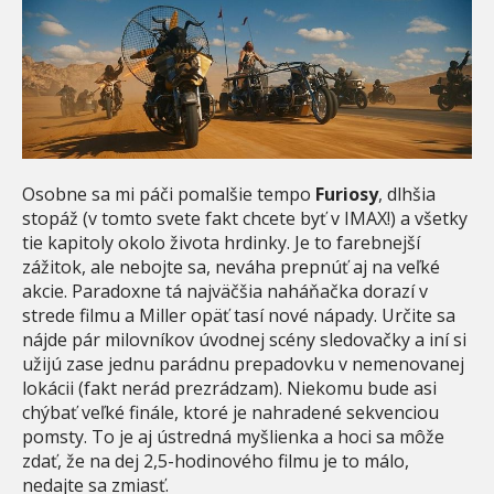
Osobne sa mi páči pomalšie tempo
Furiosy
, dlhšia
stopáž (v tomto svete fakt chcete byť v IMAX!) a všetky
tie kapitoly okolo života hrdinky. Je to farebnejší
zážitok, ale nebojte sa, neváha prepnúť aj na veľké
akcie. Paradoxne tá najväčšia naháňačka dorazí v
strede filmu a Miller opäť tasí nové nápady. Určite sa
nájde pár milovníkov úvodnej scény sledovačky a iní si
užijú zase jednu parádnu prepadovku v nemenovanej
lokácii (fakt nerád prezrádzam). Niekomu bude asi
chýbať veľké finále, ktoré je nahradené sekvenciou
pomsty. To je aj ústredná myšlienka a hoci sa môže
zdať, že na dej 2,5-hodinového filmu je to málo,
nedajte sa zmiasť.