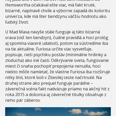
Hemswortha očakával ešte viac, má fakt kruté,
bizarné, napínavé chvíle a výborne zapadá do koloritu
univerza, kde má liter bendzynu väčšiu hodnotu ako
ľudský život.
U Mad Maxa navyše stále funguje aj táto bizarná
vrava (viď. ten bendzyn), čudné pravidlá a hoci prológ
aj spomína viaceré udalosti, potom sa sústredíme iba
na tie aktuálne. Furiosa určite viac vysvetľuje,
popisuje, rieši psychiku postáv (minimálne hrdinky a
zloducha) ako iné časti. Odkrývanie sveta, fungovanie
miest či snaha pochopiť prepojenia nenudia, hoci
niekto môže namietať, že vlastne Furiosa iba rozširuje
nitky línií, ktoré boli v Zbesilej ceste načrtnuté. Na
druhej strane ako prequel funguje parádne –
záverečná scéna fakt nadväzuje priamo na akčný hit z
roka 2015 a dokonca aj záverečné titulky obsahuje z
neho pár záberov.