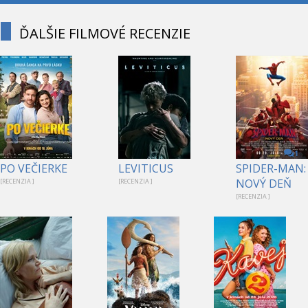
ĎALŠIE FILMOVÉ RECENZIE
1
PO VEČIERKE
LEVITICUS
SPIDER-MAN:
NOVÝ DEŇ
[RECENZIA ]
[RECENZIA ]
[RECENZIA ]