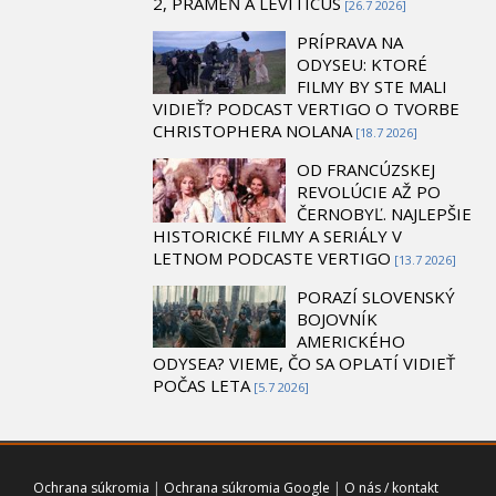
2, PRAMEŇ A LEVITICUS
[26.7 2026]
PRÍPRAVA NA
ODYSEU: KTORÉ
FILMY BY STE MALI
VIDIEŤ? PODCAST VERTIGO O TVORBE
CHRISTOPHERA NOLANA
[18.7 2026]
OD FRANCÚZSKEJ
REVOLÚCIE AŽ PO
ČERNOBYĽ. NAJLEPŠIE
HISTORICKÉ FILMY A SERIÁLY V
LETNOM PODCASTE VERTIGO
[13.7 2026]
PORAZÍ SLOVENSKÝ
BOJOVNÍK
AMERICKÉHO
ODYSEA? VIEME, ČO SA OPLATÍ VIDIEŤ
POČAS LETA
[5.7 2026]
Ochrana súkromia
|
Ochrana súkromia Google
|
O nás / kontakt