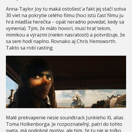
Anna-Taylor Joy tu maká ostošesť a fakt jej stačí sotva
30 viet na pokrytie celého filmu (hoci istú časť filmu ju
hrá mladšia herečka – opäť neradno povedať, kedy sa
vymenia). Tým, že málo hovorí, musí hrať telom,
mimikou a výrazmi (nielen nasratosti) a potvrdzuje, že
sa sem hodí naplno. Rovnako aj Chris Hemsworth.
Takto sa robí casting.
Malé prekvapenie nesie soundtrack Junkieho XL alias
Toma Holkenborga. Je rozpoznateľný, patrí do tohto
sveta, má podobné motívy, ale tým, že tu nie je toľko