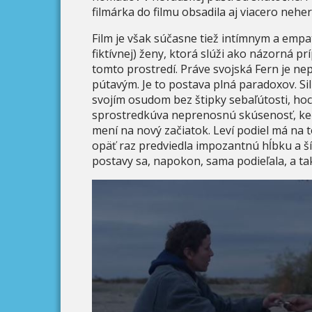
filmárka do filmu obsadila aj viacero neher
Film je však súčasne tiež intímnym a empa
fiktívnej) ženy, ktorá slúži ako názorná p
tomto prostredí. Práve svojská Fern je ne
pútavým. Je to postava plná paradoxov. Sil
svojím osudom bez štipky sebaľútosti, hoc
sprostredkúva neprenosnú skúsenosť, keď
mení na nový začiatok. Leví podiel má n
opäť raz predviedla impozantnú hĺbku a š
postavy sa, napokon, sama podieľala, a tak