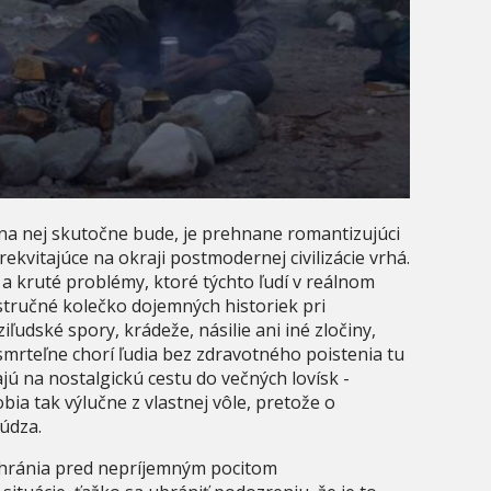
čo na nej skutočne bude, je prehnane romantizujúci
kvitajúce na okraji postmodernej civilizácie vrhá.
 kruté problémy, ktoré týchto ľudí v reálnom
 stručné kolečko dojemných historiek pri
udské spory, krádeže, násilie ani iné zločiny,
smrteľne chorí ľudia bez zdravotného poistenia tu
jú na nostalgickú cestu do večných lovísk -
robia tak výlučne z vlastnej vôle, pretože o
údza.
 chránia pred nepríjemným pocitom