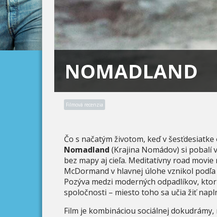
NOMADLAND
Filmová recenzia
Čo s načatým životom, keď v šesťdesiatke
Nomadland
(Krajina Nomádov) si pobalí v
bez mapy aj cieľa. Meditatívny road movie
McDormand v hlavnej úlohe vznikol podľa 
Pozýva medzi moderných odpadlíkov, ktorí 
spoločnosti – miesto toho sa učia žiť napln
Film je kombináciou sociálnej dokudrámy