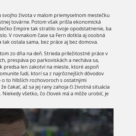
u svojho života v malom priemyselnom mestečku
estnej továrne. Potom však prišla ekonomická
tečko Empire tak stratilo svoje opodstatnenie, ba
slo. V rovnakom čase sa Fern dotkla aj osobná
a tak ostala sama, bez práce aj bez domova.
otom zo dňa na deň. Strieda príležitostné práce v
ch, prespáva po parkoviskách a necháva sa,
 predsa len zakotví na mieste, ktoré aspoň
munite ľudí, ktorí sa z najrôznejších dôvodov
no o to hlbších rozhovoroch s ostatnými
čakať, až sa jej rany zahoja či životná situácia
 Niekedy všetko, čo človek má a môže urobiť, je