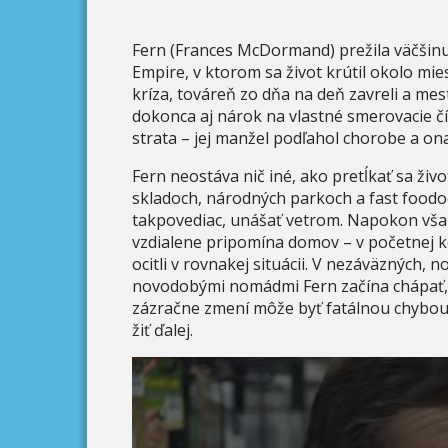
Fern (Frances McDormand) prežila väčšin
Empire, v ktorom sa život krútil okolo mi
kríza, továreň zo dňa na deň zavreli a mes
dokonca aj nárok na vlastné smerovacie čí
strata – jej manžel podľahol chorobe a on
Fern neostáva nič iné, ako pretĺkať sa živ
skladoch, národných parkoch a fast foodo
takpovediac, unášať vetrom. Napokon však
vzdialene pripomína domov – v početnej ko
ocitli v rovnakej situácii. V nezáväzných, 
novodobými nomádmi Fern začína chápať, že 
zázračne zmení môže byť fatálnou chybou.
žiť ďalej.