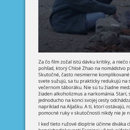
Za čo film zožal istú dávku kritiky, a nie
pohľad, ktorý Chloé Zhao na nomádstvo pre
Skutočné, často nesmierne komplikované a
svete sužujú, sa tu prakticky redukujú na
večernom táboráku. Nie sú tu žiadne medziľ
žiaden alkoholizmus a narkománia. Starí, 
jednoducho na konci svojej cesty odchádza
napríklad na Aljašku. A tí, ktorí ostávajú, 
pomocné ruky v skutočnosti nikdy nie je n
I keď tieto ružové dioptrie účinne diváka