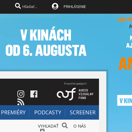
PRIHLÁSENIE
Finančne podporil
PREMIÉRY
PODCASTY
SCREENER
VYHĽADAŤ
O NÁS