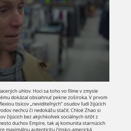
acerých uhlov. Hoci sa toho vo filme v zmysle
u tému dokázal obsiahnuť pekne zoširoka. V prvom
exiou tisícov „neviditeľných” osudov ľudí žijúcich
vodov nechcú či nedokážu stačiť. Chloé Zhao si
 žijúcich bez akýchkoľvek sociálnych istôt z
 mesto duchov Empire, tak aj komunita starnúcich
re maximálnu autenticitu čínsko-americká