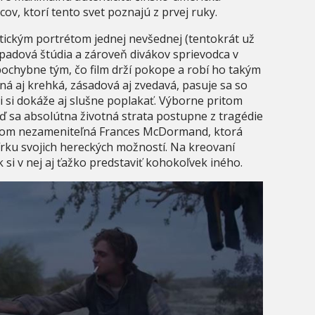
cov, ktorí tento svet poznajú z prvej ruky.
tickým portrétom jednej nevšednej (tentokrát už
rípadová štúdia a zároveň divákov sprievodca v
pochybne tým, čo film drží pokope a robí ho takým
ná aj krehká, zásadová aj zvedavá, pasuje sa so
i si dokáže aj slušne poplakať. Výborne pritom
 sa absolútna životná strata postupne z tragédie
a tom nezameniteľná Frances McDormand, ktorá
írku svojich hereckých možností. Na kreovaní
 si v nej aj ťažko predstaviť kohokoľvek iného.