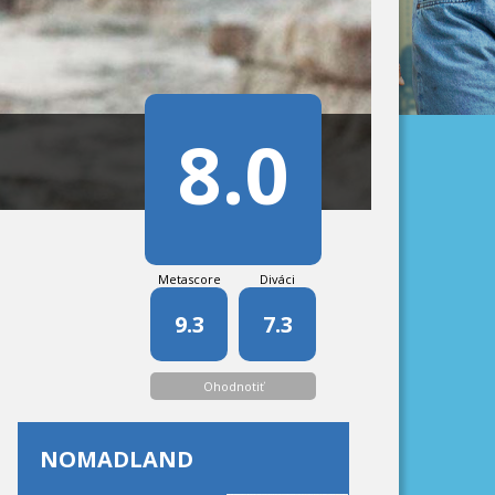
8.0
Metascore
Diváci
9.3
7.3
Ohodnotiť
NOMADLAND