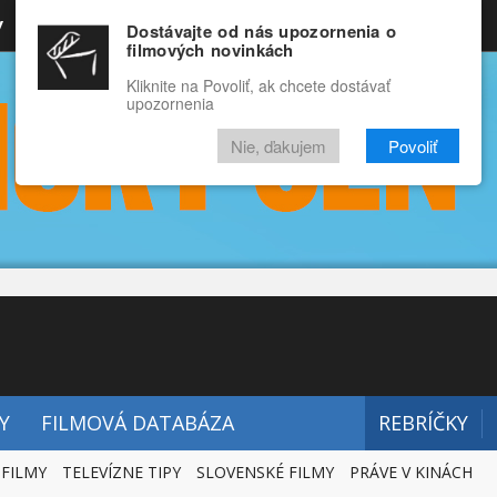
y
Rozprávky
Funny
Docu
Dostávajte od nás upozornenia o
filmových novinkách
RECENZIE
VIDEÁ
FILMY
Kliknite na Povoliť, ak chcete dostávať
upozornenia
Nie, ďakujem
Povoliť
Y
FILMOVÁ DATABÁZA
REBRÍČKY
 FILMY
TELEVÍZNE TIPY
SLOVENSKÉ FILMY
PRÁVE V KINÁCH