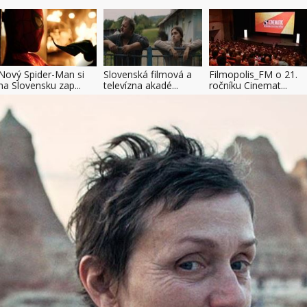
Nový Spider-Man si
Slovenská filmová a
Filmopolis_FM o 21.
na Slovensku zap...
televízna akadé...
ročníku Cinemat...