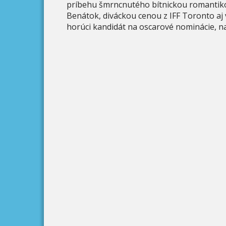
príbehu šmrncnutého bítnickou romantikou
Benátok, diváckou cenou z IFF Toronto aj 
horúci kandidát na oscarové nominácie, na