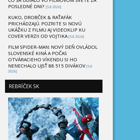
ČO SA UDIALO VO FILMOVOM SVETE ZA
POSLEDNÉ DNI?
[5.8 2026]
KUKO, DROBČEK & RAŤAFÁK
PRICHÁDZAJÚ. POZRITE SI NOVÚ
UKÁŽKU Z FILMU AJ VIDEOKLIP KU
COVER VERZII OD VOJTIKA
[5.8 2026]
FILM SPIDER-MAN: NOVÝ DEŇ OVLÁDOL
SLOVENSKÉ KINÁ A POČAS
OTVÁRACIEHO VÍKENDU SI HO
NENECHALO UJSŤ 88 515 DIVÁKOV
[5.8
2026]
REBRÍČEK SK