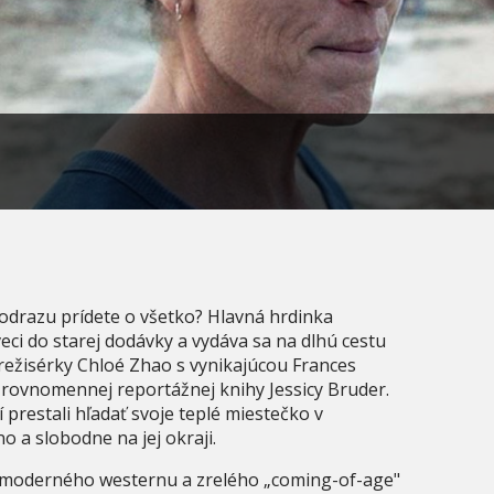
 odrazu prídete o všetko? Hlavná hrdinka
eci do starej dodávky a vydáva sa na dlhú cestu
 režisérky Chloé Zhao s vynikajúcou Frances
rovnomennej reportážnej knihy Jessicy Bruder.
prestali hľadať svoje teplé miestečko v
o a slobodne na jej okraji.
, moderného westernu a zrelého „coming-of-age"