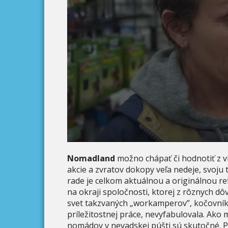
Nomadland
možno chápať či hodnotiť z vi
akcie a zvratov dokopy veľa nedeje, svoj
rade je celkom aktuálnou a originálnou refl
na okraji spoločnosti, ktorej z rôznych dô
svet takzvaných „workamperov”, kočovníkov
príležitostnej práce, nevyfabulovala. Ako
nomádov v nevadskej púšti sú skutočné. P