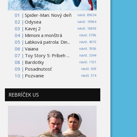
01 |
Spider-Man: Nový deň
návšt. 89634
02 |
Odysea
návšt. 19964
03 |
Kavej 2
návšt. 16843
04 |
Mimoni a monštrá
návšt. 5796
05 |
Labková patrola: Din...
návšt. 4910
06 |
Vaiana
návšt. 3936
07 |
Toy Story 5: Príbeh ...
návšt. 3344
08 |
Bardotky
návšt. 1101
09 |
Posadnutosť
návšt. 509
10 |
Pozvanie
návšt. 574
REBRÍČEK US