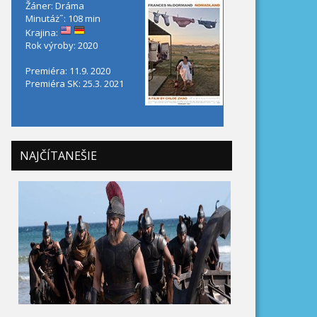
Žáner: Dráma
Minutáż˝: 108 min
Krajina:
Rok výroby: 2020
Premiéra: 11.9. 2020
Premiéra SK: 25.3. 2021
NAJČÍTANEŠIE