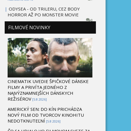
|
ODYSEA - OD TRILERU, CEZ BODY
HORROR AŽ PO MONSTER MOVIE
0
FILMOVÉ NOVINKY
CINEMATIK UVEDIE ŠPIČKOVÉ DÁNSKE
FILMY A PRIVÍTA JEDNÉHO Z
NAJVÝZNAMNEJŠÍCH DÁNSKYCH
REŽISÉROV
[5.8 2026]
AMERICKÝ SEN: DO KÍN PRICHÁDZA
NOVÝ FILM OD TVORCOV KINOHITU
NEDOTKNUTEĽNÍ
[5.8 2026]