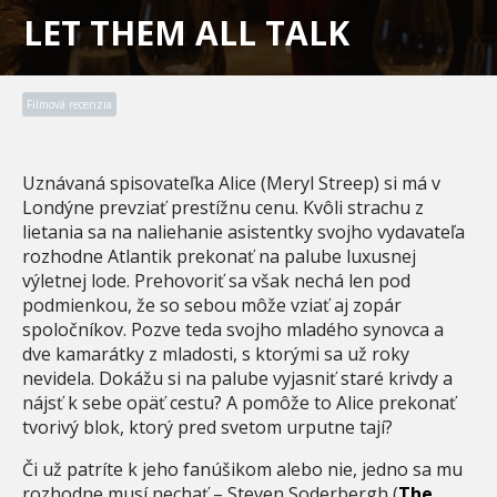
LET THEM ALL TALK
Filmová recenzia
Uznávaná spisovateľka Alice (Meryl Streep) si má v
Londýne prevziať prestížnu cenu. Kvôli strachu z
lietania sa na naliehanie asistentky svojho vydavateľa
rozhodne Atlantik prekonať na palube luxusnej
výletnej lode. Prehovoriť sa však nechá len pod
podmienkou, že so sebou môže vziať aj zopár
spoločníkov. Pozve teda svojho mladého synovca a
dve kamarátky z mladosti, s ktorými sa už roky
nevidela. Dokážu si na palube vyjasniť staré krivdy a
nájsť k sebe opäť cestu? A pomôže to Alice prekonať
tvorivý blok, ktorý pred svetom urputne tají?
Či už patríte k jeho fanúšikom alebo nie, jedno sa mu
rozhodne musí nechať – Steven Soderbergh (
The