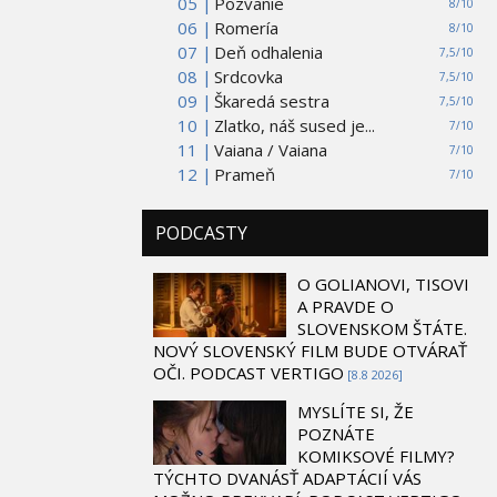
05 |
Pozvanie
8/10
06 |
Romería
8/10
07 |
Deň odhalenia
7,5/10
08 |
Srdcovka
7,5/10
09 |
Škaredá sestra
7,5/10
10 |
Zlatko, náš sused je...
7/10
11 |
Vaiana / Vaiana
7/10
12 |
Prameň
7/10
PODCASTY
O GOLIANOVI, TISOVI
A PRAVDE O
SLOVENSKOM ŠTÁTE.
NOVÝ SLOVENSKÝ FILM BUDE OTVÁRAŤ
OČI. PODCAST VERTIGO
[8.8 2026]
MYSLÍTE SI, ŽE
POZNÁTE
KOMIKSOVÉ FILMY?
TÝCHTO DVANÁSŤ ADAPTÁCIÍ VÁS