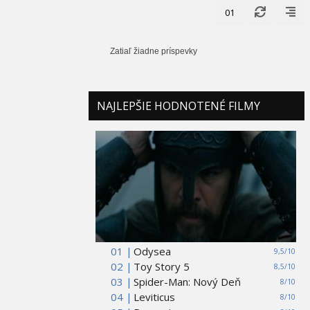
01
Zatiaľ žiadne príspevky
NAJLEPŠIE HODNOTENÉ FILMY
01 |
Odysea
9,5/10
02 |
Toy Story 5
8,5/10
03 |
Spider-Man: Nový Deň
8/10
04 |
Leviticus
8/10