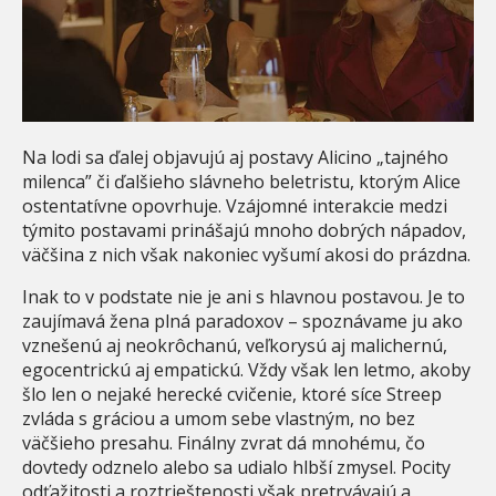
Na lodi sa ďalej objavujú aj postavy Alicino „tajného
milenca” či ďalšieho slávneho beletristu, ktorým Alice
ostentatívne opovrhuje. Vzájomné interakcie medzi
týmito postavami prinášajú mnoho dobrých nápadov,
väčšina z nich však nakoniec vyšumí akosi do prázdna.
Inak to v podstate nie je ani s hlavnou postavou. Je to
zaujímavá žena plná paradoxov – spoznávame ju ako
vznešenú aj neokrôchanú, veľkorysú aj malichernú,
egocentrickú aj empatickú. Vždy však len letmo, akoby
šlo len o nejaké herecké cvičenie, ktoré síce Streep
zvláda s gráciou a umom sebe vlastným, no bez
väčšieho presahu. Finálny zvrat dá mnohému, čo
dovtedy odznelo alebo sa udialo hlbší zmysel. Pocity
odťažitosti a roztrieštenosti však pretrvávajú a