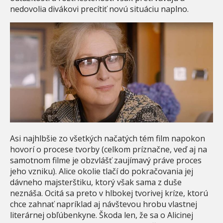
nedovolia divákovi precítiť novú situáciu naplno.
Asi najhlbšie zo všetkých načatých tém film napokon
hovorí o procese tvorby (celkom príznačne, veď aj na
samotnom filme je obzvlášť zaujímavý práve proces
jeho vzniku). Alice okolie tlačí do pokračovania jej
dávneho majsterštiku, ktorý však sama z duše
neznáša. Ocitá sa preto v hlbokej tvorivej kríze, ktorú
chce zahnať napríklad aj návštevou hrobu vlastnej
literárnej obľúbenkyne. Škoda len, že sa o Alicinej