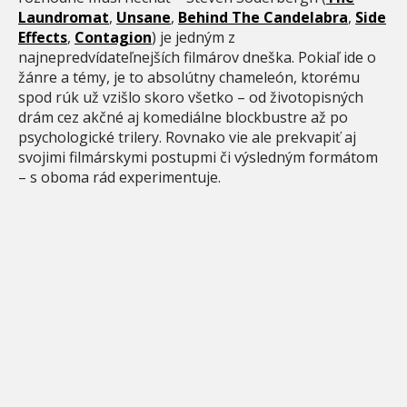
Laundromat
,
Unsane
,
Behind The Candelabra
,
Side
Effects
,
Contagion
) je jedným z
najnepredvídateľnejších filmárov dneška. Pokiaľ ide o
žánre a témy, je to absolútny chameleón, ktorému
spod rúk už vzišlo skoro všetko – od životopisných
drám cez akčné aj komediálne blockbustre až po
psychologické trilery. Rovnako vie ale prekvapiť aj
svojimi filmárskymi postupmi či výsledným formátom
– s oboma rád experimentuje.