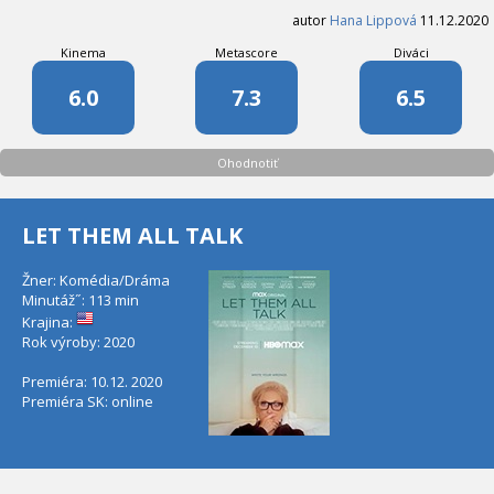
autor
Hana Lippová
11.12.2020
Kinema
Metascore
Diváci
6.0
7.3
6.5
Ohodnotiť
LET THEM ALL TALK
Žner: Komédia/Dráma
Minutáž˝: 113 min
Krajina:
Rok výroby: 2020
Premiéra: 10.12. 2020
Premiéra SK: online