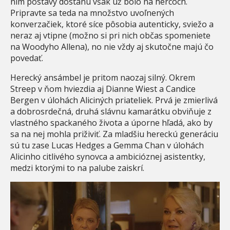
nim postavy dostanú však už bolo na hercoch.
Pripravte sa teda na množstvo uvoľnených
konverzačiek, ktoré síce pôsobia autenticky, sviežo a
neraz aj vtipne (možno si pri nich občas spomeniete
na Woodyho Allena), no nie vždy aj skutočne majú čo
povedať.
Herecký ansámbel je pritom naozaj silný. Okrem
Streep v ňom hviezdia aj Dianne Wiest a Candice
Bergen v úlohách Aliciných priateliek. Prvá je zmierlivá
a dobrosrdečná, druhá slávnu kamarátku obviňuje z
vlastného spackaného života a úporne hľadá, ako by
sa na nej mohla priživiť. Za mladšiu hereckú generáciu
sú tu zase Lucas Hedges a Gemma Chan v úlohách
Alicinho citlivého synovca a ambicióznej asistentky,
medzi ktorými to na palube zaiskrí.