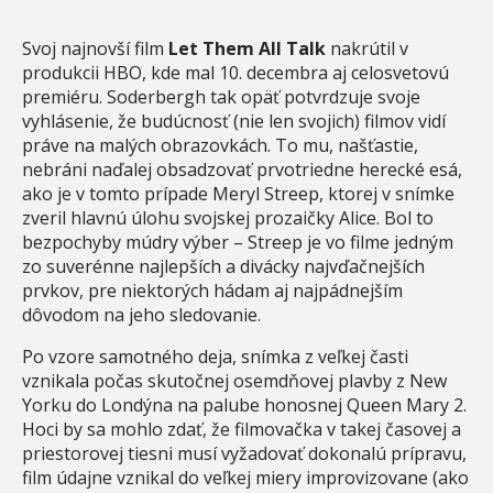
Svoj najnovší film
Let Them All Talk
nakrútil v
produkcii HBO, kde mal 10. decembra aj celosvetovú
premiéru. Soderbergh tak opäť potvrdzuje svoje
vyhlásenie, že budúcnosť (nie len svojich) filmov vidí
práve na malých obrazovkách. To mu, našťastie,
nebráni naďalej obsadzovať prvotriedne herecké esá,
ako je v tomto prípade Meryl Streep, ktorej v snímke
zveril hlavnú úlohu svojskej prozaičky Alice. Bol to
bezpochyby múdry výber – Streep je vo filme jedným
zo suverénne najlepších a divácky najvďačnejších
prvkov, pre niektorých hádam aj najpádnejším
dôvodom na jeho sledovanie.
Po vzore samotného deja, snímka z veľkej časti
vznikala počas skutočnej osemdňovej plavby z New
Yorku do Londýna na palube honosnej Queen Mary 2.
Hoci by sa mohlo zdať, že filmovačka v takej časovej a
priestorovej tiesni musí vyžadovať dokonalú prípravu,
film údajne vznikal do veľkej miery improvizovane (ako