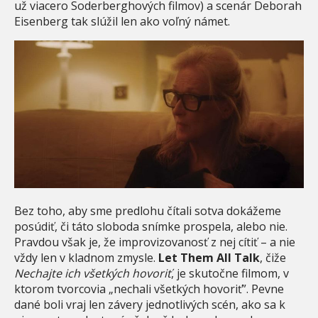
už viacero Soderberghových filmov) a scenár Deborah
Eisenberg tak slúžil len ako voľný námet.
Bez toho, aby sme predlohu čítali sotva dokážeme
posúdiť, či táto sloboda snímke prospela, alebo nie.
Pravdou však je, že improvizovanosť z nej cítiť – a nie
vždy len v kladnom zmysle.
Let Them All Talk
, čiže
Nechajte ich všetkých hovoriť
, je skutočne filmom, v
ktorom tvorcovia „nechali všetkých hovoriť”. Pevne
dané boli vraj len závery jednotlivých scén, ako sa k