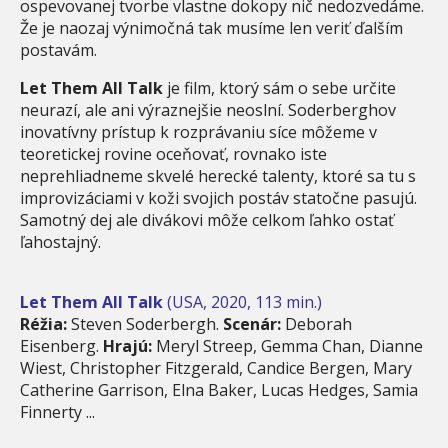
ospevovanej tvorbe vlastne dokopy nič nedozvedáme.
Že je naozaj výnimočná tak musíme len veriť ďalším
postavám.
Let Them All Talk
je film, ktorý sám o sebe určite
neurazí, ale ani výraznejšie neoslní. Soderberghov
inovatívny prístup k rozprávaniu síce môžeme v
teoretickej rovine oceňovať, rovnako iste
neprehliadneme skvelé herecké talenty, ktoré sa tu s
improvizáciami v koži svojich postáv statočne pasujú.
Samotný dej ale divákovi môže celkom ľahko ostať
ľahostajný.
Let Them All Talk
(USA, 2020, 113 min.)
Réžia:
Steven Soderbergh.
Scenár:
Deborah
Eisenberg.
Hrajú:
Meryl Streep, Gemma Chan, Dianne
Wiest, Christopher Fitzgerald, Candice Bergen, Mary
Catherine Garrison, Elna Baker, Lucas Hedges, Samia
Finnerty ...