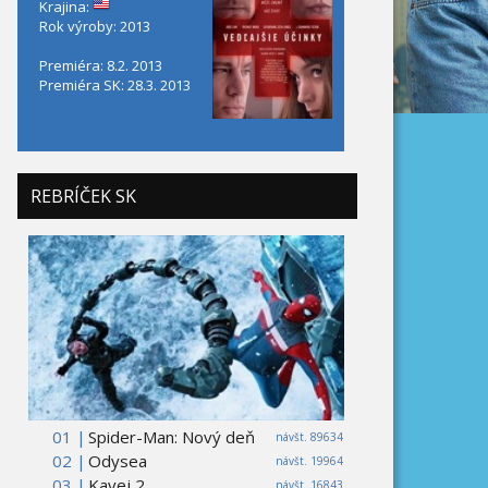
Krajina:
Rok výroby: 2013
Premiéra: 8.2. 2013
Premiéra SK: 28.3. 2013
REBRÍČEK SK
01 |
Spider-Man: Nový deň
návšt. 89634
02 |
Odysea
návšt. 19964
03 |
Kavej 2
návšt. 16843