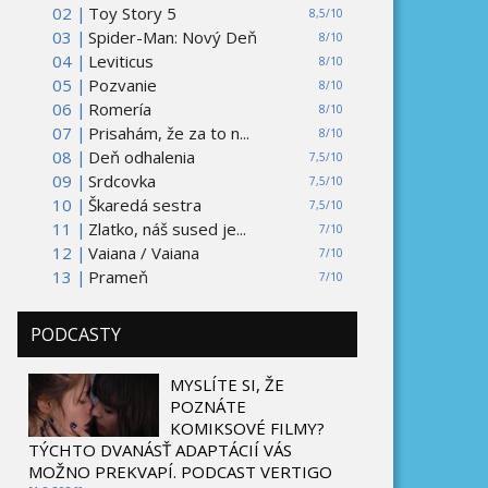
02 |
Toy Story 5
8,5/10
03 |
Spider-Man: Nový Deň
8/10
04 |
Leviticus
8/10
05 |
Pozvanie
8/10
06 |
Romería
8/10
07 |
Prisahám, že za to n...
8/10
08 |
Deň odhalenia
7,5/10
09 |
Srdcovka
7,5/10
10 |
Škaredá sestra
7,5/10
11 |
Zlatko, náš sused je...
7/10
12 |
Vaiana / Vaiana
7/10
13 |
Prameň
7/10
PODCASTY
MYSLÍTE SI, ŽE
POZNÁTE
KOMIKSOVÉ FILMY?
TÝCHTO DVANÁSŤ ADAPTÁCIÍ VÁS
MOŽNO PREKVAPÍ. PODCAST VERTIGO