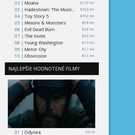
02 |
Moana
$11,0 mil.
03 |
Hadestown: The Music...
$10,0 mil.
04 |
Toy Story 5
$10,0 mil.
05 |
Minions & Monsters
$9,8 mil.
06 |
Evil Dead Burn
$2,8 mil.
07 |
The Invite
$2,6 mil.
08 |
Young Washington
$1,9 mil.
09 |
Motor City
$1,7 mil.
10 |
Obsession
$1,5 mil.
NAJLEPŠIE HODNOTENÉ FILMY
01 |
Odysea
9,5/10