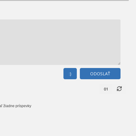
:)
ODOSLAŤ
01
aľ žiadne príspevky