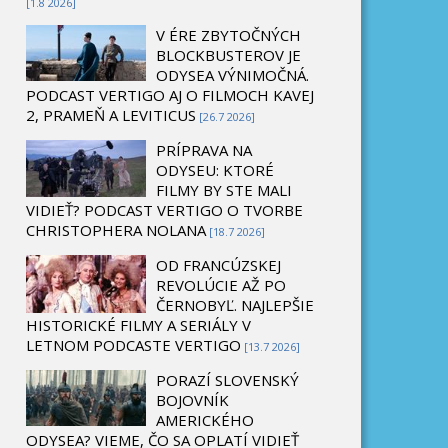
[1.8 2026]
V ÉRE ZBYTOČNÝCH
BLOCKBUSTEROV JE
ODYSEA VÝNIMOČNÁ.
PODCAST VERTIGO AJ O FILMOCH KAVEJ
2, PRAMEŇ A LEVITICUS
[26.7 2026]
PRÍPRAVA NA
ODYSEU: KTORÉ
FILMY BY STE MALI
VIDIEŤ? PODCAST VERTIGO O TVORBE
CHRISTOPHERA NOLANA
[18.7 2026]
OD FRANCÚZSKEJ
REVOLÚCIE AŽ PO
ČERNOBYĽ. NAJLEPŠIE
HISTORICKÉ FILMY A SERIÁLY V
LETNOM PODCASTE VERTIGO
[13.7 2026]
PORAZÍ SLOVENSKÝ
BOJOVNÍK
AMERICKÉHO
ODYSEA? VIEME, ČO SA OPLATÍ VIDIEŤ