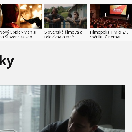
Nový Spider-Man si
Slovenská filmová a
Filmopolis_FM o 21.
na Slovensku zap...
televízna akadé...
ročníku Cinemat...
nky