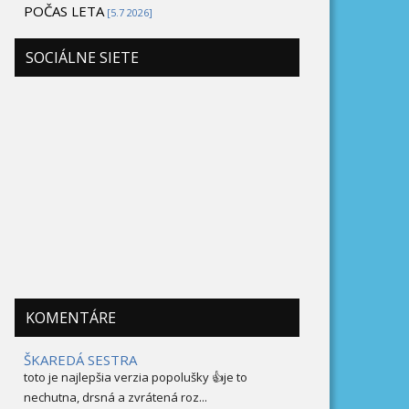
POČAS LETA
[5.7 2026]
SOCIÁLNE SIETE
KOMENTÁRE
ŠKAREDÁ SESTRA
toto je najlepšia verzia popolušky 👍je to
nechutna, drsná a zvrátená roz...