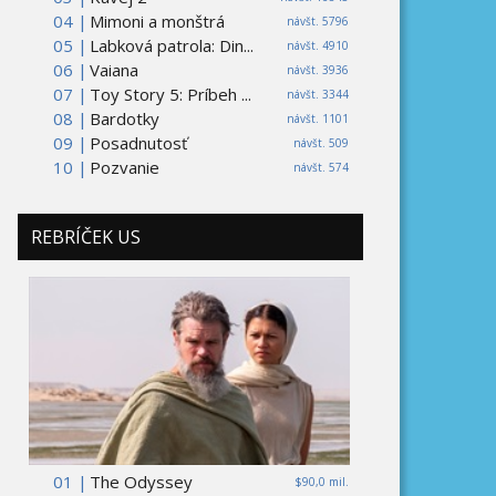
04 |
Mimoni a monštrá
návšt. 5796
05 |
Labková patrola: Din...
návšt. 4910
06 |
Vaiana
návšt. 3936
07 |
Toy Story 5: Príbeh ...
návšt. 3344
08 |
Bardotky
návšt. 1101
09 |
Posadnutosť
návšt. 509
10 |
Pozvanie
návšt. 574
REBRÍČEK US
01 |
The Odyssey
$90,0 mil.