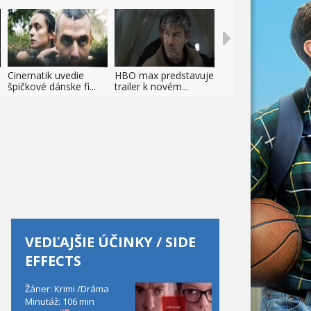
Cinematik uvedie
HBO max predstavuje
špičkové dánske fi...
trailer k novém...
VEDĽAJŠIE ÚČINKY / SIDE
EFFECTS
Žáner: Krimi /Dráma
Minutáž: 106 min