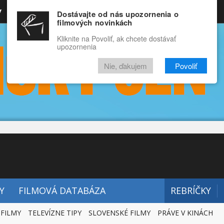
y
Rozprávky
Funny
Docu
Dostávajte od nás upozornenia o
filmových novinkách
RECENZIE
VIDEÁ
FILMY
Kliknite na Povoliť, ak chcete dostávať
upozornenia
Nie, ďakujem
Povoliť
Y
FILMOVÁ DATABÁZA
REBRÍČKY
 FILMY
TELEVÍZNE TIPY
SLOVENSKÉ FILMY
PRÁVE V KINÁCH