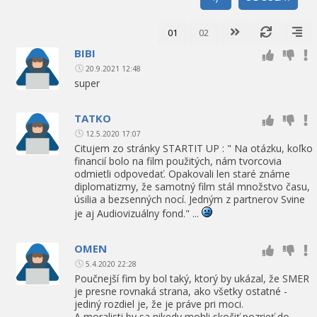
01
02
BIBI
20.9.2021 12:48
super
TATKO
12.5.2020 17:07
Citujem zo stránky STARTIT UP : " Na otázku, koľko
financií bolo na film použitých, nám tvorcovia
odmietli odpovedať. Opakovali len staré známe
diplomatizmy, že samotný film stál množstvo času,
úsilia a bezsenných nocí. Jedným z partnerov Svine
je aj Audiovizuálny fond." ...
OMEN
5.4.2020 22:28
Poučnejší fim by bol taký, ktorý by ukázal, že SMER
je presne rovnaká strana, ako všetky ostatné -
jediný rozdiel je, že je práve pri moci.
A moralisti by sa nikedy mohli skočiť pozrieť do