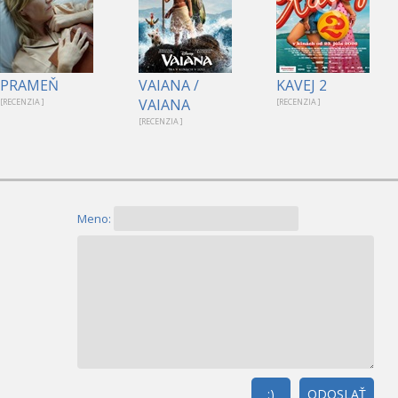
PRAMEŇ
VAIANA /
KAVEJ 2
VAIANA
[RECENZIA ]
[RECENZIA ]
[RECENZIA ]
Meno:
:)
ODOSLAŤ