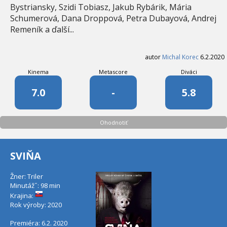
Bystriansky, Szidi Tobiasz, Jakub Rybárik, Mária
Schumerová, Dana Droppová, Petra Dubayová, Andrej
Remeník a ďalší...
autor
Michal Korec
6.2.2020
Kinema
Metascore
Diváci
7.0
-
5.8
Ohodnotiť
SVIŇA
Žner: Triler
Minutáž˝: 98 min
Krajina:
Rok výroby: 2020
Premiéra: 6.2. 2020