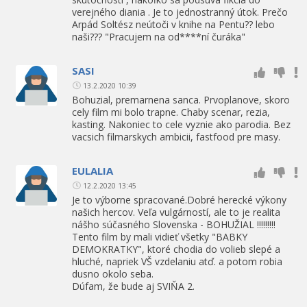
verejného diania . Je to jednostranný útok. Prečo
Arpád Soltész neútoči v knihe na Pentu?? lebo
naši??? "Pracujem na od****ní čuráka"
SASI
13.2.2020 10:39
Bohuzial, premarnena sanca. Prvoplanove, skoro
cely film mi bolo trapne. Chaby scenar, rezia,
kasting. Nakoniec to cele vyznie ako parodia. Bez
vacsich filmarskych ambicii, fastfood pre masy.
EULALIA
12.2.2020 13:45
Je to výborne spracované.Dobré herecké výkony
našich hercov. Veľa vulgárností, ale to je realita
nášho súčasného Slovenska - BOHUŽIAL !!!!!!!!!
Tento film by mali vidieť všetky "BABKY
DEMOKRATKY", ktoré chodia do volieb slepé a
hluché, napriek VŠ vzdelaniu atď. a potom robia
dusno okolo seba.
Dúfam, že bude aj SVIŇA 2.