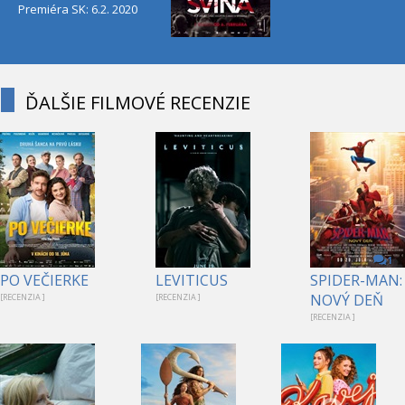
Premiéra SK: 6.2. 2020
ĎALŠIE FILMOVÉ RECENZIE
1
PO VEČIERKE
LEVITICUS
SPIDER-MAN:
NOVÝ DEŇ
[RECENZIA ]
[RECENZIA ]
[RECENZIA ]