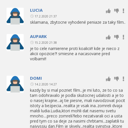
LUCIA
17.2.2020 21:37
sklamana, zbytocne vyhodené peniaze za taky film..
AUPARK
15.2.2020 21:38
je to cele namierene proti koalicii!! kde je nieco z
akcii opozicie?! smiesne a nacasovane pred
volbami!!
DOMI
14.2.2020 14:27
kazdy by si mal pozriet film...je mi luto, ze to co sa
tam odohravalo je podla skutocnej udalosti a je to
o nasej krajine...aj tie piesne, mali navodzovat pocit
istoty a bezpecia...realita je vsak ina..zomreli dvaja
maldi ludia.Ludia,ktori mohli dat nasemu svetu
mnoho....preco zomreli?lebo nezatvarali oci a usta
pred tym co sa deje za nasimi chrbtami...zaplatili tu
najvyssiu dan.Film je skvely...realita svinstva ,ktore