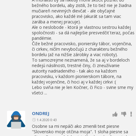
bežného bordelu, aby zistili, že to tiež nie je žiadna
mučiareň nevinných dievčat - ale obyčajné
pracovisko, ako každé iné (akurát sa tam viac
zarába a menej pracuje).
Ale o neslobode - ktorá je vlastnou sestrou každej
spoločnosti - sa dá najlepšie presvedčiť teraz, počas
pandémie.
Čiže bežné pracovisko, pioniersky tábor, vojenčina,
či cirkev, ničím nevybočujú z charakteru bežného
bordelu (až na nižšie zárobky a viac roboty).
To samozrejme neznamená, že sa aj v bordeloch
nedejú násilnosti, trestné činy, či zneužívanie
autority nadriadeného - tak ako na každom
pracovisku, v každom pionierskom tábore, na
každej vojenčine, či hoci aj v každej cirkvi :(
Lebo sviňa nie je len Kočner, či Fico - svine sme my
všetci ...
ONDREJ
1.4.2020 0:43
Osobne sa mi nepáči ako zmenili text piesne
"Slovensko moje otčina moja". 1 sloha piesne sa