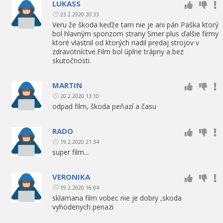
LUKASS
23.2.2020 20:33
Veru že škoda keďže tam nie je ani pán Paška ktorý
bol hlavným sponzom strany Smer plus ďalšie firmy
ktoré vlastnil od ktorých riadil predaj strojov v
zdravotníctve.Film bol úplne trápny a bez
skutočnosti.
MARTIN
20.2.2020 13:10
odpad film, škoda peňazí a času
RADO
19.2.2020 21:34
super film...
VERONIKA
19.2.2020 16:04
sklamana film vobec nie je dobry ,skoda
vyhodenych penazi