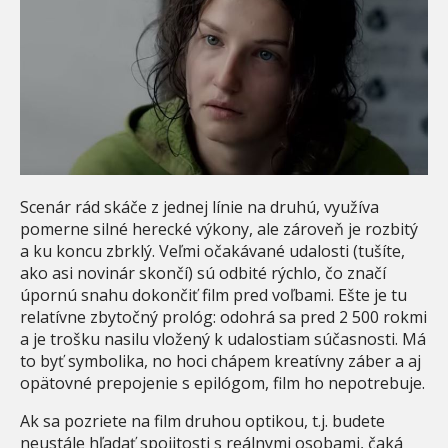
Scenár rád skáče z jednej línie na druhú, využíva
pomerne silné herecké výkony, ale zároveň je rozbitý
a ku koncu zbrklý. Veľmi očakávané udalosti (tušíte,
ako asi novinár skončí) sú odbité rýchlo, čo značí
úpornú snahu dokončiť film pred voľbami.
Ešte je tu
relatívne zbytočný prológ: odohrá sa pred 2 500 rokmi
a je trošku nasilu vložený k udalostiam súčasnosti. Má
to byť symbolika, no hoci chápem kreatívny záber a aj
opätovné prepojenie s epilógom, film ho nepotrebuje.
Ak sa pozriete na film druhou optikou, t.j. budete
neustále hľadať spojitosti s reálnymi osobami, čaká