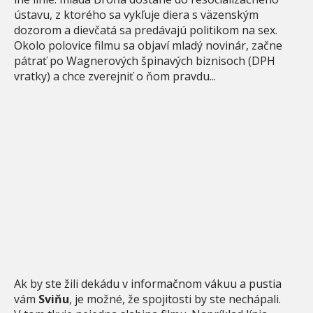
ústavu, z ktorého sa vykľuje diera s väzenským
dozorom a dievčatá sa predávajú politikom na sex.
Okolo polovice filmu sa objaví mladý novinár, začne
pátrať po Wagnerových špinavých biznisoch (DPH
vratky) a chce zverejniť o ňom pravdu...
Ak by ste žili dekádu v informačnom vákuu a pustia
vám
Sviňu
, je možné, že spojitosti by ste nechápali.