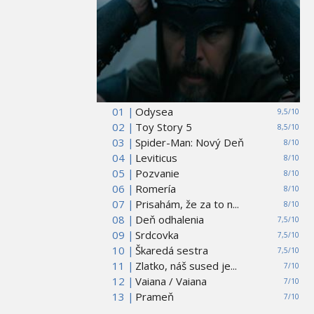
01 |
Odysea
9,5/10
02 |
Toy Story 5
8,5/10
03 |
Spider-Man: Nový Deň
8/10
04 |
Leviticus
8/10
05 |
Pozvanie
8/10
06 |
Romería
8/10
07 |
Prisahám, že za to n...
8/10
08 |
Deň odhalenia
7,5/10
09 |
Srdcovka
7,5/10
10 |
Škaredá sestra
7,5/10
11 |
Zlatko, náš sused je...
7/10
12 |
Vaiana / Vaiana
7/10
13 |
Prameň
7/10