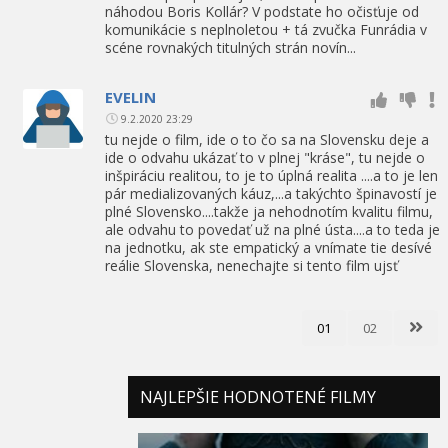
náhodou Boris Kollár? V podstate ho očisťuje od
komunikácie s neplnoletou + tá zvučka Funrádia v
scéne rovnakých titulných strán novín...
EVELIN
9.2.2020 23:29
tu nejde o film, ide o to čo sa na Slovensku deje a
ide o odvahu ukázať to v plnej "kráse", tu nejde o
inšpiráciu realitou, to je to úplná realita ....a to je len
pár medializovaných káuz,...a takýchto špinavostí je
plné Slovensko....takže ja nehodnotím kvalitu filmu,
ale odvahu to povedať už na plné ústa....a to teda je
na jednotku, ak ste empatický a vnímate tie desívé
reálie Slovenska, nenechajte si tento film ujsť
01
02
NAJLEPŠIE HODNOTENÉ FILMY