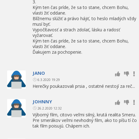
3.
Kým ten čas príde, že sa to stane, chcem Bohu,
vlasti žiť oddane.
Blížnemu slúžiť a právo hájiť, to heslo mladých vždy
musí byť.
Vypočítavosť a strach zdolať, lásku a radosť
vyžarovať.
Kým ten čas príde, že sa to stane, chcem Bohu,
vlasti žiť oddane.
Ďakujem za pochopenie.
JANO
6.3.2020 19:29
Herečky poukazovali prsia , ostatné nestojí za reč...
JOHNNY
26.2.2020 12:32
Výborný film, citovo veľmi silný, krutá realita Smeru.
Pre smerákov veľmi nevhodný film, ako to píšu tí čo
tak film poisujú. Chápem ich.