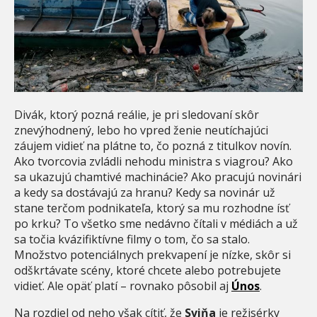
Divák, ktorý pozná reálie, je pri sledovaní skôr
znevýhodnený, lebo ho vpred ženie neutíchajúci
záujem vidieť na plátne to, čo pozná z titulkov novín.
Ako tvorcovia zvládli nehodu ministra s viagrou? Ako
sa ukazujú chamtivé machinácie? Ako pracujú novinári
a kedy sa dostávajú za hranu? Kedy sa novinár už
stane terčom podnikateľa, ktorý sa mu rozhodne ísť
po krku? To všetko sme nedávno čítali v médiách a už
sa točia kvázifiktívne filmy o tom, čo sa stalo.
Množstvo potenciálnych prekvapení je nízke, skôr si
odškrtávate scény, ktoré chcete alebo potrebujete
vidieť. Ale opäť platí – rovnako pôsobil aj
Únos
.
Na rozdiel od neho však cítiť, že
Sviňa
je režisérky