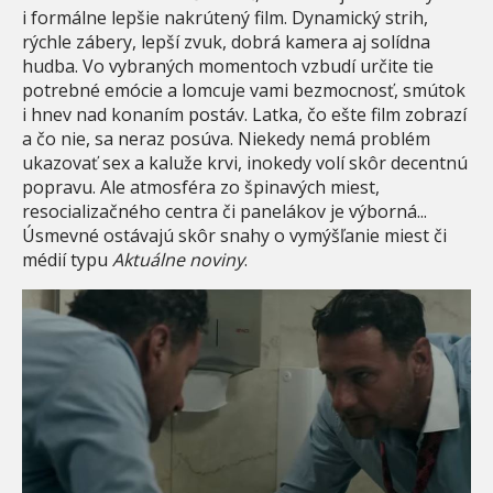
i formálne lepšie nakrútený film. Dynamický strih,
rýchle zábery, lepší zvuk, dobrá kamera aj solídna
hudba. Vo vybraných momentoch vzbudí určite tie
potrebné emócie a lomcuje vami bezmocnosť, smútok
i hnev nad konaním postáv. Latka, čo ešte film zobrazí
a čo nie, sa neraz posúva. Niekedy nemá problém
ukazovať sex a kaluže krvi, inokedy volí skôr decentnú
popravu. Ale atmosféra zo špinavých miest,
resocializačného centra či panelákov je výborná...
Úsmevné ostávajú skôr snahy o vymýšľanie miest či
médií typu
Aktuálne noviny
.