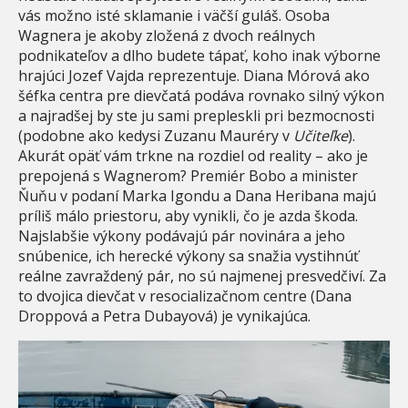
vás možno isté sklamanie i väčší guláš. Osoba
Wagnera je akoby zložená z dvoch reálnych
podnikateľov a dlho budete tápať, koho inak výborne
hrajúci Jozef Vajda reprezentuje. Diana Mórová ako
šéfka centra pre dievčatá podáva rovnako silný výkon
a najradšej by ste ju sami prepleskli pri bezmocnosti
(podobne ako kedysi Zuzanu Mauréry v
Učiteľke
).
Akurát opäť vám trkne na rozdiel od reality – ako je
prepojená s Wagnerom? Premiér Bobo a minister
Ňuňu v podaní Marka Igondu a Dana Heribana majú
príliš málo priestoru, aby vynikli, čo je azda škoda.
Najslabšie výkony podávajú pár novinára a jeho
snúbenice, ich herecké výkony sa snažia vystihnúť
reálne zavraždený pár, no sú najmenej presvedčiví. Za
to dvojica dievčat v resocializačnom centre (Dana
Droppová a Petra Dubayová) je vynikajúca.