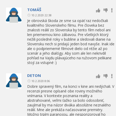
TOMÁŠ
10.2.2020 22:38
Je obrovská škoda ze sme sa opäť raz nedočkali
kvalitného Slovenskeho filmu. Pre človeka bez
znalosti reálií zo Slovenska by tento film nebol ani
len priemernou kino zábavou. Pre všetkých ktorý
nežili posledné roky v bubline a sledovali dianie na
Slovensku nech si pridajú jeden bod navyše. Inak ide
ale o podpriemerné filmové dielo od réžie až po
scenár a jeho dialógy. Aby som ale len nekrivdil
pohľad na Vajdu plávajúceho na ružovom pelikane
stojí za vstupné :)
DETON
10.2.2020 8:06
Dobre spravený film, na konci v kine ani nedýchali. V
recenzii presne opísané obe roviny možného
vnímania. V kontexte poznania reality a
abstrahované, veľmi ťažko sa bolo odosobniť,
zaujímal by ma názor diváka absolútne neznalého
reálií. Mne ale prekáža načasovanie premiéry.
Možno trpím paranojou, ale nesponzoroval ho