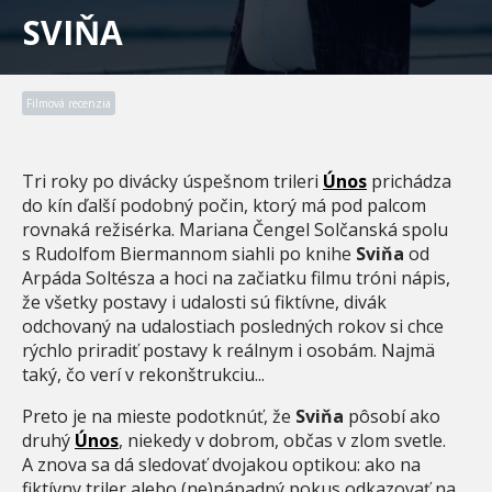
SVIŇA
Filmová recenzia
Tri roky po divácky úspešnom trileri
Únos
prichádza
do kín ďalší podobný počin, ktorý má pod palcom
rovnaká režisérka. Mariana Čengel Solčanská spolu
s Rudolfom Biermannom siahli po knihe
Sviňa
od
Arpáda Soltésza a hoci na začiatku filmu tróni nápis,
že všetky postavy i udalosti sú fiktívne, divák
odchovaný na udalostiach posledných rokov si chce
rýchlo priradiť postavy k reálnym i osobám. Najmä
taký, čo verí v rekonštrukciu...
Preto je na mieste podotknúť, že
Sviňa
pôsobí ako
druhý
Únos
, niekedy v dobrom, občas v zlom svetle.
A znova sa dá sledovať dvojakou optikou: ako na
fiktívny triler alebo (ne)nápadný pokus odkazovať na