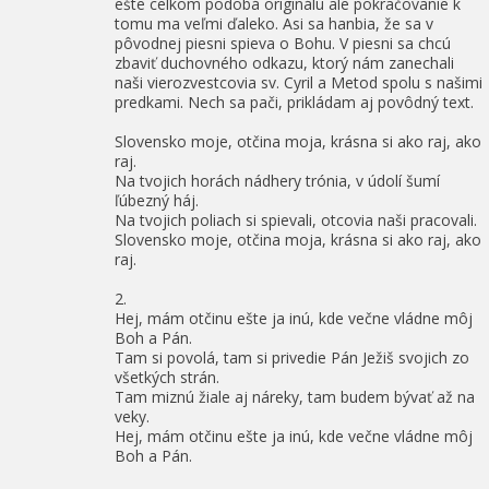
ešte celkom podobá originálu ale pokračovanie k
tomu ma veľmi ďaleko. Asi sa hanbia, že sa v
pôvodnej piesni spieva o Bohu. V piesni sa chcú
zbaviť duchovného odkazu, ktorý nám zanechali
naši vierozvestcovia sv. Cyril a Metod spolu s našimi
predkami. Nech sa pači, prikládam aj povôdný text.
Slovensko moje, otčina moja, krásna si ako raj, ako
raj.
Na tvojich horách nádhery trónia, v údolí šumí
ľúbezný háj.
Na tvojich poliach si spievali, otcovia naši pracovali.
Slovensko moje, otčina moja, krásna si ako raj, ako
raj.
2.
Hej, mám otčinu ešte ja inú, kde večne vládne môj
Boh a Pán.
Tam si povolá, tam si privedie Pán Ježiš svojich zo
všetkých strán.
Tam miznú žiale aj náreky, tam budem bývať až na
veky.
Hej, mám otčinu ešte ja inú, kde večne vládne môj
Boh a Pán.