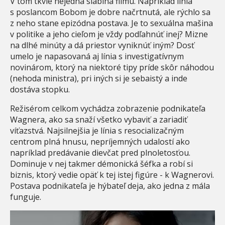
V tom tkvie nejedna slabina filmu. Napríklad línia
s poslancom Bobom je dobre načrtnutá, ale rýchlo sa
z neho stane epizódna postava. Je to sexuálna mašina
v politike a jeho cieľom je vždy podľahnúť inej? Mizne
na dlhé minúty a dá priestor vyniknúť iným? Dosť
umelo je napasovaná aj línia s investigatívnym
novinárom, ktorý na niektoré tipy príde skôr náhodou
(nehoda ministra), pri iných si je sebaistý a inde
dostáva stopku.
Režisérom celkom vychádza zobrazenie podnikateľa
Wagnera, ako sa snaží všetko vybaviť a zariadiť
víťazstvá. Najsilnejšia je línia s resocializačným
centrom plná hnusu, nepríjemných udalostí ako
napríklad predávanie dievčat pred plnoletosťou.
Dominuje v nej takmer démonická šéfka a robí si
biznis, ktorý vedie opäť k tej istej figúre - k Wagnerovi.
Postava podnikateľa je hýbateľ deja, ako jedna z mála
funguje.