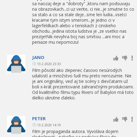
sa naozaj deje a "dobroty" ,ktoru nam podsuvaju
na obrazovkach...ci uz verite, ci nie...je smutne to co
sa stalo a co sa stale deje...sme len ludia...vsetci
kracame tym istym smerom...je jedno ci v
lagerfeldkach alebo v teniskach z cinskeho
obchodu...jedina istota ludstva je ,ze vsetko nas
prezije!Nik nevyhra boj nas smrtou ...ani moc a
peniaze mu nepomozu!
JANO
13.2.2020 23:33
Film pôsobí ako zlepenec časovo nesúrodých
udalostí a množstvo ľudí mu preto nerozumie. Nie
je ani originálny, veď aj tie scény s dievčatami už
boli x-krát prezentované zahraničnými produkciami.
Od kvalitného filmu typu Rivers of Babylon má toto
dielko ukrutne ďaleko.
PETER
13.2.2020 14:19
Film je propaganda autora. Vyvoláva dojem
skutočnosti , nakoľko sa podsúva fikcia do