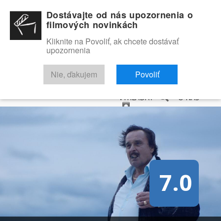
Dostávajte od nás upozornenia o
filmových novinkách
Kliknite na Povoliť, ak chcete dostávať
upozornenia
NOVINKY
RECENZIE
TRAILERY
FILMOVÁ DATABÁZA
Nie, ďakujem
Povoliť
VYHĽADAŤ
O NÁS
7.0