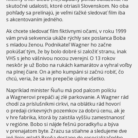
skutočné udalosti, ktoré otriasli Slovenskom. No oba
pohľady sa prelínajú, je veľmi ťažké sledovať film iba
s akcentovaním jedného.
Ak chcete sledovať film fiktívnymi očami, v roku 1999
vám prvá sekvencia ukáže rýchly sex poslanca Boba
s mladou ženou. Podnikateľ Wagner ho začne
pokúšať tým, že by bolo dobré si založiť stranu, inak
VHS s jeho vášnivou nocou zverejní. O 13 rokov
neskôr je už Bobo na rukách kamarátov a vyhral voľby
na plnej čiare. On a jeho kumpáni si začnú robiť, čo
chcú, veria, že sa im prepečie úplne všetko.
Napríklad minister Ňuňu má pod palcom políciu
a Wagnerovi prepáči aj zlé parkovanie. A Wagner rád
chodí za príslušníkmi cirkvi, na oblátku rád hovorí
o predaji cirkevných pozemkov za dobrú cenu, ak je
v hre fabrika, ktorá by zaistila vyššiu zamestnanosť
v regióne. Bobo si nájde fešnú poradkyňu a býva
v prenajatom byte. Zrazu sa stiahne a sledujeme dve
iné línie: mladá Broňa dostane do resocializačného