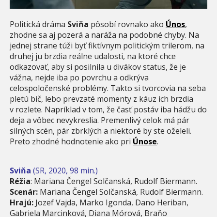
Politická dráma
Sviňa
pôsobí rovnako ako
Únos
,
zhodne sa aj pozerá a naráža na podobné chyby. Na
jednej strane túži byť fiktívnym politickým trilerom, na
druhej ju brzdia reálne udalosti, na ktoré chce
odkazovať, aby si posilnila u divákov status, že je
vážna, nejde iba po povrchu a odkrýva
celospoločenské problémy. Takto si tvorcovia na seba
pletú bič, lebo prevzaté momenty z káuz ich brzdia
v rozlete. Napríklad v tom, že časť postáv iba hádžu do
deja a vôbec nevykreslia. Premenlivý celok má pár
silných scén, pár zbrklých a niektoré by ste oželeli.
Preto zhodné hodnotenie ako pri
Únose
.
Sviňa
(SR, 2020, 98 min.)
Réžia
: Mariana Čengel Solčanská, Rudolf Biermann.
Scenár:
Mariana Čengel Solčanská, Rudolf Biermann.
Hrajú:
Jozef Vajda, Marko Igonda, Dano Heriban,
Gabriela Marcinková, Diana Mórová, Braňo