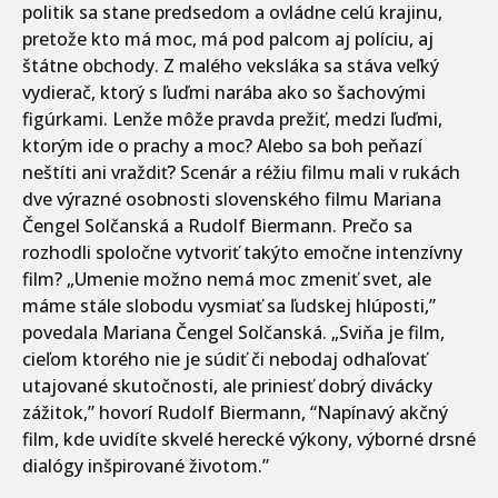
politik sa stane predsedom a ovládne celú krajinu,
pretože kto má moc, má pod palcom aj políciu, aj
štátne obchody. Z malého veksláka sa stáva veľký
vydierač, ktorý s ľuďmi narába ako so šachovými
figúrkami. Lenže môže pravda prežiť, medzi ľuďmi,
ktorým ide o prachy a moc? Alebo sa boh peňazí
neštíti ani vraždiť? Scenár a réžiu filmu mali v rukách
dve výrazné osobnosti slovenského filmu Mariana
Čengel Solčanská a Rudolf Biermann. Prečo sa
rozhodli spoločne vytvoriť takýto emočne intenzívny
film? „Umenie možno nemá moc zmeniť svet, ale
máme stále slobodu vysmiať sa ľudskej hlúposti,”
povedala Mariana Čengel Solčanská. „Sviňa je film,
cieľom ktorého nie je súdiť či nebodaj odhaľovať
utajované skutočnosti, ale priniesť dobrý divácky
zážitok,” hovorí Rudolf Biermann, “Napínavý akčný
film, kde uvidíte skvelé herecké výkony, výborné drsné
dialógy inšpirované životom.”