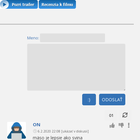
Meno:
:)
ODOSLAŤ
01
ON
6.2.2020 22:08
[ukázať v diskusii]
mäso je lepsie ako svina