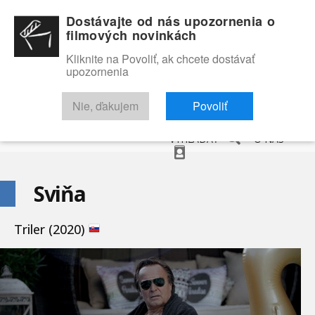
Dostávajte od nás upozornenia o
filmových novinkách
Kliknite na Povoliť, ak chcete dostávať
upozornenia
NOVINKY
RECENZIE
TRAILERY
FILMOVÁ DATABÁZA
Nie, ďakujem
Povoliť
VYHĽADAŤ
O NÁS
Sviňa
Triler (2020)