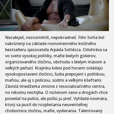
Nezabiješ, nezosmilníš, nepokradneš. Film Sviňa bol
nakrútený na základe rovnomenného knižného
bestselleru spisovateľa Arpáda Soltésza. Odohráva sa
vo svete vysokej politiky, mafie bielych golierov,
organizovaného zločinu, obchodu s bielym mäsom a
veľkých peňazí. Krajinku kdesi pod horami ovládajú
vysokopostavení zločinci, ľudia prepojení s politikou,
mafiou, ale aj s políciou, súdmi a veľkými kšeftami.
Závislá tínedžerka zmizne z resocializačného centra,
no nikomu nechýba. O nútenom sexe a drogách chce
povedať na polícii, ale pošlú ju preč. Vyhľadá novinára,
ktorý sa pustí do rozplietania neuveriteľnej
chobotnice zločinu, mafie, vydierania. Talentovaný