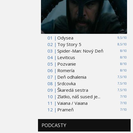
01 |
Odysea
9,5/10
02 |
Toy Story 5
8,5/10
03 |
Spider-Man: Nový Deň
8/10
04 |
Leviticus
8/10
05 |
Pozvanie
8/10
06 |
Romería
8/10
07 |
Deň odhalenia
7,5/10
08 |
Srdcovka
7,5/10
09 |
Škaredá sestra
7,5/10
10 |
Zlatko, náš sused je...
7/10
11 |
Vaiana / Vaiana
7/10
12 |
Prameň
7/10
PODCASTY