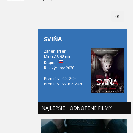
01
SVIŇA
Žáner: Triler
Minutáž: 98 min
Krajina:
Rok výroby: 2020
Premiéra: 6.2. 2020
Premiéra SK: 6.2. 2020
NAJLEPŠIE HODNOTENÉ FILMY