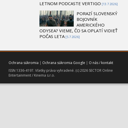
LETNOM PODCASTE VERTIGO
[13.7 2026]
PORAZÍ SLOVENSKÝ
BOJOVNÍK
AMERICKÉHO
ODYSEA? VIEME, ČO SA OPLATÍ VIDIEŤ
POČAS LETA
[5.7 2026]
Ochrana súkromia
|
Ochrana súkromia Google
|
O nás / kontakt
ISSN 1336-4197. Všetky práva vyhradené. (c) 2026 SECTOR Online
Entertainment / Kinema s.r.o.