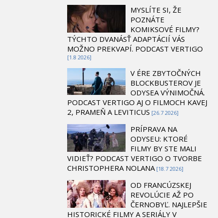
MYSLÍTE SI, ŽE
POZNÁTE
KOMIKSOVÉ FILMY?
TÝCHTO DVANÁSŤ ADAPTÁCIÍ VÁS
MOŽNO PREKVAPÍ. PODCAST VERTIGO
[1.8 2026]
V ÉRE ZBYTOČNÝCH
BLOCKBUSTEROV JE
ODYSEA VÝNIMOČNÁ.
PODCAST VERTIGO AJ O FILMOCH KAVEJ
2, PRAMEŇ A LEVITICUS
[26.7 2026]
PRÍPRAVA NA
ODYSEU: KTORÉ
FILMY BY STE MALI
VIDIEŤ? PODCAST VERTIGO O TVORBE
CHRISTOPHERA NOLANA
[18.7 2026]
OD FRANCÚZSKEJ
REVOLÚCIE AŽ PO
ČERNOBYĽ. NAJLEPŠIE
HISTORICKÉ FILMY A SERIÁLY V