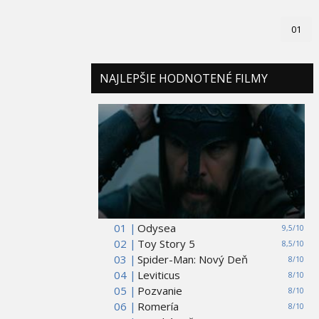
01
NAJLEPŠIE HODNOTENÉ FILMY
01 |
Odysea
9,5/10
02 |
Toy Story 5
8,5/10
03 |
Spider-Man: Nový Deň
8/10
04 |
Leviticus
8/10
05 |
Pozvanie
8/10
06 |
Romería
8/10