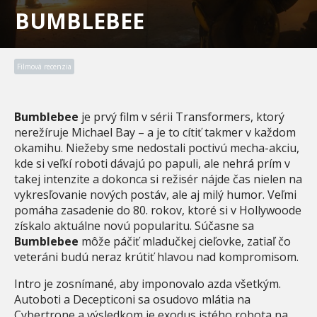
BUMBLEBEE
Filmová recenzia
Bumblebee
je prvý film v sérii Transformers, ktorý
nerežíruje Michael Bay – a je to cítiť takmer v každom
okamihu. Niežeby sme nedostali poctivú mecha-akciu,
kde si veľkí roboti dávajú po papuli, ale nehrá prím v
takej intenzite a dokonca si režisér nájde čas nielen na
vykresľovanie nových postáv, ale aj milý humor. Veľmi
pomáha zasadenie do 80. rokov, ktoré si v Hollywoode
získalo aktuálne novú popularitu. Súčasne sa
Bumblebee
môže páčiť mladučkej cieľovke, zatiaľ čo
veteráni budú neraz krútiť hlavou nad kompromisom.
Intro je zosnímané, aby imponovalo azda všetkým.
Autoboti a Decepticoni sa osudovo mlátia na
Cybertrone a výsledkom je exodus istého robota na