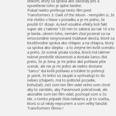
slnkom, ktorý sa správa ako zaostalý pes a
vysvetlenie toho je úplne biedne.
Pokiaľ niekto preferuje tento film pred
Transformers 3: Dark of the Moon - nemyslím si, že
má všetko v hlave v poriadku a je mi jedno, že
použili G1 dizajn. Aj keď vizuálne efekty boli fakt
super ale z takmer 120 min to zaberá asi tak 10 a to
je bieda...okrem toho, nemám chuť pozerať sa na
emocionálne nevyrovnané trubkavé dievča, ktoré sa
bezdôvodne správa ako chlapec a na chlapca, ktorý
sa správa ako sliepka - a to zrejme len kvôli scenáru
a preto, že scenár písala osoba, ktorá má takmer
nulové predošlé skúsenosti a dostala šancu IBA
preto, že je žena. Je mi jedno aké pohlavie píše
scenár, ale nie je mi jedno ak niekto dostane
"šancu" iba kvôli pohlaviu a totálne to pohnojí.
je jasné, že kritici sú zaujatí a vychvaľujú to do
nebies (chápem, má to politické pozadie,
bohužiaľ)...než som ten film videl veľmi som chcel
aby to zarobilo, aby Paramount pokračovali, ale
akonáhle som ten film videl, pochopil som o čo
ide...v tomto prípade čísla neklamú a je to sračka,
ktorú si už nikdy nepozriem a som veľký fanúšik
Transformers filmov !