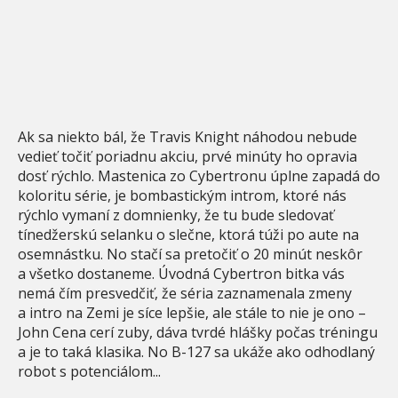
Ak sa niekto bál, že Travis Knight náhodou nebude
vedieť točiť poriadnu akciu, prvé minúty ho opravia
dosť rýchlo. Mastenica zo Cybertronu úplne zapadá do
koloritu série, je bombastickým introm, ktoré nás
rýchlo vymaní z domnienky, že tu bude sledovať
tínedžerskú selanku o slečne, ktorá túži po aute na
osemnástku. No stačí sa pretočiť o 20 minút neskôr
a všetko dostaneme. Úvodná Cybertron bitka vás
nemá čím presvedčiť, že séria zaznamenala zmeny
a intro na Zemi je síce lepšie, ale stále to nie je ono –
John Cena cerí zuby, dáva tvrdé hlášky počas tréningu
a je to taká klasika. No B-127 sa ukáže ako odhodlaný
robot s potenciálom...