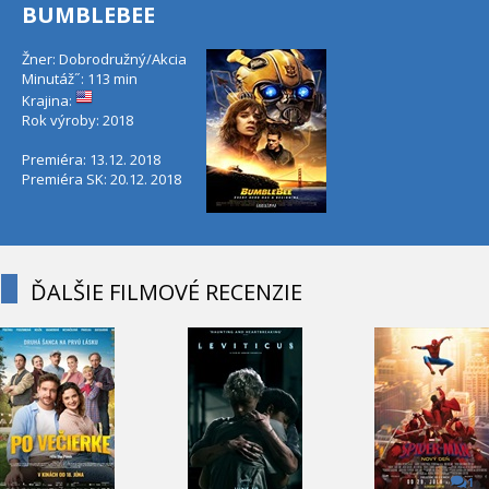
BUMBLEBEE
Žner: Dobrodružný/Akcia
Minutáž˝: 113 min
Krajina:
Rok výroby: 2018
Premiéra: 13.12. 2018
Premiéra SK: 20.12. 2018
ĎALŠIE FILMOVÉ RECENZIE
1