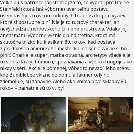
Veľké plus patrí scenáristom aj za to, že vybrali pre Hailee
Steinfeld (ktorá hrá výborne) uveriteľnú postavu
osemnástky s troškou rodinných trablov a kopou výziev,
ktoré si postupne plní. Nie je to tuctový charakter, ani
nevychádza z nerdovského či iného prostredia. Vďaka jej
angažmánu výborne vyznie druhá tretina, ktorá má
skutočne blízko ku klasikám 80. rokov, keď postava
z predmestia amerického mestečka má sen a začne si ho
plniť. Charlie je super, matka otrasná, archetypy všade a je
tu štipka lásky, humoru, spoznávania a všetko funguje ako
nikdy v sérii. Akcie je pomenej, vôbec to nevadí, lebo scény,
kde Bumblebee vkĺzne do domu a takmer celý ho
zdemoluje, sú zábavné. Alebo ako vníma prvé skladby 80.
rokov – pamätné sú to vtipy!