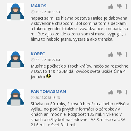
MAROS
31.12.2018 11:53
napaci sa mi ze hlavna postava Hailee je dabovana
v slovencine chlapcom. Bol som na tom s deckami
a taketo gender ftiipky su zavadzajuce a nepacia sa
mi. Bte.aj to ze ide o zenu som si musel vyguglit, z
filmu to nebolo jasne. Vyzerala ako transka.
KOREC
27.12.2018 22:04
Musíme počkať do Troch kráľov, niečo sa rozbehne,
v USA to 110-120M dá. Zvyšok sveta ukáže Čína 4.
januára
FANTOMASMAN
26.12.2018 13:43
Stávka na 80. roky, šikovnú herečku a iného režiséra
vyšla... no podľa prvých informácii o zárobkov v
kinách ani moc nie. Rozpočet 135 mil. 1 víkend v
kinách a tržby boli nasledovné : Až 3.miesto a USA
21.6 mil. + Svet 31.1 mil.