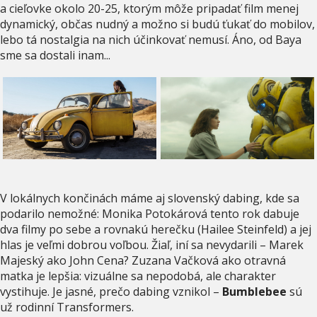
a cieľovke okolo 20-25, ktorým môže pripadať film menej
dynamický, občas nudný a možno si budú ťukať do mobilov,
lebo tá nostalgia na nich účinkovať nemusí. Áno, od Baya
sme sa dostali inam...
V lokálnych končinách máme aj slovenský dabing, kde sa
podarilo nemožné: Monika Potokárová tento rok dabuje
dva filmy po sebe a rovnakú herečku (Hailee Steinfeld) a jej
hlas je veľmi dobrou voľbou. Žiaľ, iní sa nevydarili – Marek
Majeský ako John Cena? Zuzana Vačková ako otravná
matka je lepšia: vizuálne sa nepodobá, ale charakter
vystihuje. Je jasné, prečo dabing vznikol –
Bumblebee
sú
už rodinní Transformers.