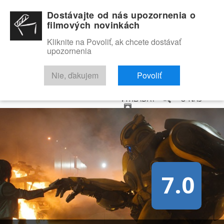
Dostávajte od nás upozornenia o
filmových novinkách
Kliknite na Povoliť, ak chcete dostávať
upozornenia
NOVINKY
RECENZIE
TRAILERY
FILMOVÁ DATABÁZA
Nie, ďakujem
Povoliť
VYHĽADAŤ
O NÁS
7.0