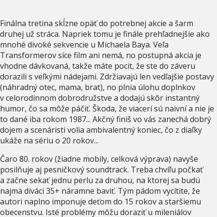
Finálna tretina skĺzne opäť do potrebnej akcie a šarm
druhej už stráca. Napriek tomu je finále prehľadnejšie ako
mnohé divoké sekvencie u Michaela Baya. Veľa
Transformerov síce film ani nemá, no postupná akcia je
vhodne dávkovaná, takže máte pocit, že ste do záveru
dorazili s veľkými nádejami. Zdržiavajú len vedľajšie postavy
(náhradný otec, mama, brat), no plnia úlohu doplnkov
v celorodinnom dobrodružstve a dodajú skôr instantný
humor, čo sa môže páčiť. Škoda, že viacerí sú naivní a nie je
to dané iba rokom 1987... Akčný finiš vo vás zanechá dobrý
dojem a scenáristi volia ambivalentný koniec, čo z diaľky
ukáže na sériu o 20 rokov...
Čaro 80. rokov (žiadne mobily, celková výprava) navyše
posilňuje aj pesničkový soundtrack. Treba chvíľu počkať
a začne sekať jednu perlu za druhou, na ktorej sa budú
najmä diváci 35+ náramne baviť. Tým pádom vycítite, že
autori naplno imponuje deťom do 15 rokov a staršiemu
obecenstvu. Isté problémy môžu doraziť u mileniálov