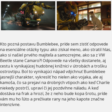
Kto pozná postavu Bumblebee, príde sem zistiť odpovede
na esenciálne otázky typu: ako získal meno, ako stratil hlas,
ako si našiel prvého majiteľa a samozrejme, ako sa z VW
Beetle stane Camaro?! Odpovede na všetky dostanete, aj
cestu k vynikajúcej hudobnej knižnici v útrobách a trošku
ostrovtipu. Bol to vynikajúci nápad vdýchnuť Bumblebee
jasnejší charakter, vykresliť ho nielen ako vojaka, ale aj
kamoša, čo sa prejaví na drobných vtipoch ako keď Charlie
niekedy postrčí, upraví či jej pozdvihne náladu. A keď
dostáva na frak a hrozí, že z neho bude kopa šrotu, príde
vám mu ho ľúto a prežívate rany na jeho kapote značne
intenzívne.