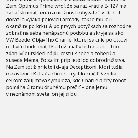
Zem. Optimus Prime tvrdí, že sa raz vráti a B-127 má
zatiaľ skúmať terén a možnosti obyvateľov. Robot
dorazí a vyľaká polovicu armády, takže mu idú
okamžite po krku. A po prvých potýčkach sa rozhodne
zobrať na seba nenápadnú podobu a skryje sa ako
VW Beetle. Objaví ho Charlie, ktorej sa cnie po otcovi,
o chvíľu bude mať 18 a túži mať vlastné auto. Títo
zdanliví outsideri nájdu cestu k sebe a zoberú aj
suseda Mema, čo sa im priplietol do dobrodružstva.
Na Zem totiž prileteli dvaja Decepticoni, ktorí tušia
o existencii B-127 a chcú ho rýchlo zničiť. Vzniká
celkom zaujímavá symbióza, kde Charlie a žltý robot
pomáhajú tomu druhému prežiť – ona jemu
v neznámom svete, on jej silou...