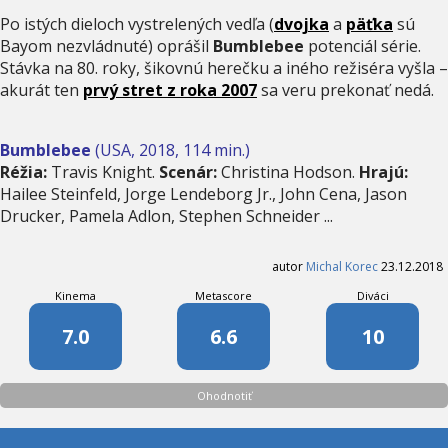
Po istých dieloch vystrelených vedľa (
dvojka
a
päťka
sú
Bayom nezvládnuté) oprášil
Bumblebee
potenciál série.
Stávka na 80. roky, šikovnú herečku a iného režiséra vyšla –
akurát ten
prvý stret z roka 2007
sa veru prekonať nedá.
Bumblebee
(USA, 2018, 114 min.)
Réžia:
Travis Knight.
Scenár:
Christina Hodson.
Hrajú:
Hailee Steinfeld, Jorge Lendeborg Jr., John Cena, Jason
Drucker, Pamela Adlon, Stephen Schneider ...
autor
Michal Korec
23.12.2018
Kinema
Metascore
Diváci
7.0
6.6
10
Ohodnotiť