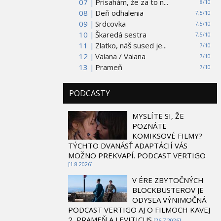
07 |
Prisahám, že za to n...
8/10
08 |
Deň odhalenia
7,5/10
09 |
Srdcovka
7,5/10
10 |
Škaredá sestra
7,5/10
11 |
Zlatko, náš sused je...
7/10
12 |
Vaiana / Vaiana
7/10
13 |
Prameň
7/10
PODCASTY
MYSLÍTE SI, ŽE
POZNÁTE
KOMIKSOVÉ FILMY?
TÝCHTO DVANÁSŤ ADAPTÁCIÍ VÁS
MOŽNO PREKVAPÍ. PODCAST VERTIGO
[1.8 2026]
V ÉRE ZBYTOČNÝCH
BLOCKBUSTEROV JE
ODYSEA VÝNIMOČNÁ.
PODCAST VERTIGO AJ O FILMOCH KAVEJ
2, PRAMEŇ A LEVITICUS
[26.7 2026]