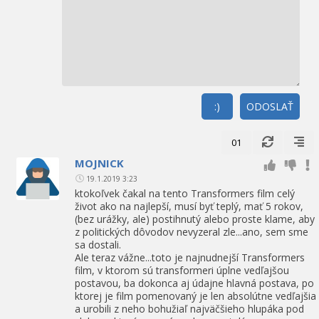
:)
ODOSLAŤ
01
MOJNICK
19.1.2019 3:23
ktokoľvek čakal na tento Transformers film celý
život ako na najlepší, musí byť teplý, mať 5 rokov,
(bez urážky, ale) postihnutý alebo proste klame, aby
z politických dôvodov nevyzeral zle...ano, sem sme
sa dostali.
Ale teraz vážne...toto je najnudnejší Transformers
film, v ktorom sú transformeri úplne vedľajšou
postavou, ba dokonca aj údajne hlavná postava, po
ktorej je film pomenovaný je len absolútne vedľajšia
a urobili z neho bohužiaľ najväčšieho hlupáka pod