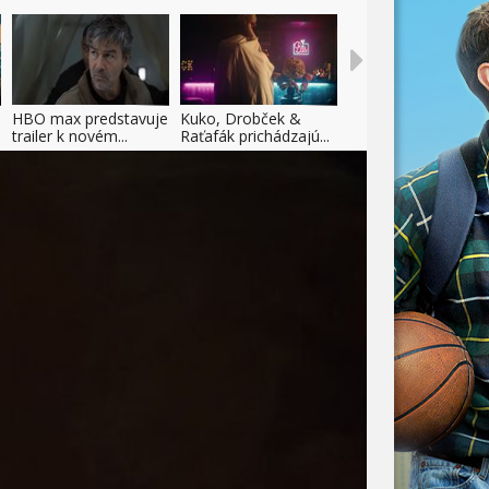
HBO max predstavuje
Kuko, Drobček &
trailer k novém...
Raťafák prichádzajú...