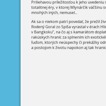
Priliehavou príležitosťou k jeho uvedeniu 
totalitnej éry, v ktorej Mlynárčik väčšinu sv
mnohých iných, nemusel...
Ak sa o niekom patrí povedať, že prežil živ
Rodený Goral zo Spiša vyrastal v érach Hli
v Bangkoku”, na čo aj s kamarátom doplati
rakúskych hraníc za splnením ich exotického
ľuďom, ktorých neúspechy či prekážky odra
a postojom k životu napokon aj tak hranice