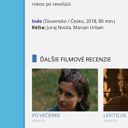
rokov po revolúcii.
Inde
(Slovensko / Česko, 2018, 80 min.)
Réžia:
Juraj Nvota, Marian Urban
ĎALŠIE FILMOVÉ RECENZIE
PO VEČIERKE
LEVITICUS
[RECENZIA ]
[RECENZIA ]