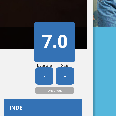
7.0
Metascore
Diváci
-
-
Ohodnotiť
INDE