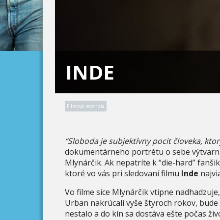
INDE
Filmová recenzia
“Sloboda je subjektívny pocit človeka, ktor
dokumentárneho portrétu o sebe výtvarn
Mlynárčik. Ak nepatríte k “die-hard” fanš
ktoré vo vás pri sledovaní filmu
Inde
najvi
Vo filme síce Mlynárčik vtipne nadhadzuje
Urban nakrúcali vyše štyroch rokov, bude
nestalo a do kín sa dostáva ešte počas živ