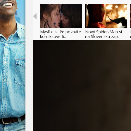
Myslíte si, že poznáte
Nový Spider-Man si
komiksové fi...
na Slovensku zap...