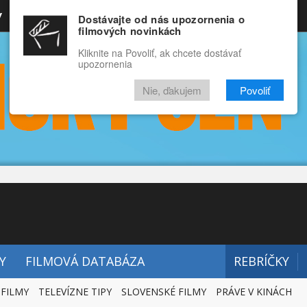
y
Rozprávky
Funny
Docu
Dostávajte od nás upozornenia o
filmových novinkách
RECENZIE
VIDEÁ
FILMY
Kliknite na Povoliť, ak chcete dostávať
upozornenia
Nie, ďakujem
Povoliť
Y
FILMOVÁ DATABÁZA
REBRÍČKY
 FILMY
TELEVÍZNE TIPY
SLOVENSKÉ FILMY
PRÁVE V KINÁCH