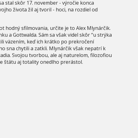
sa stal skôr 17. november - výročie konca
ojho života žil aj tvoril - hoci, na rozdiel od
ot hodný sfilmovania, určite je to Alex Mlynárčik.
nku a Gottwalda. Sám sa však videl skôr “u strýka
li väzením, keď ich krátko po prekročení
 sna chytili a zatkli. Mlynárčik však nepatrí k
dia. Svojou tvorbou, ale aj naturelom, filozofiou
 štátu aj totality onedlho prerástol.