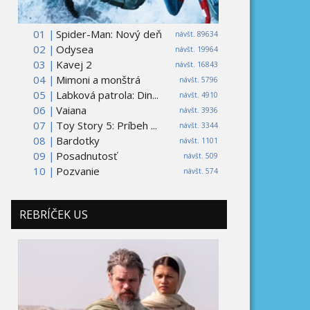
01 |
Spider-Man: Nový deň
návšt. 89634
02 |
Odysea
návšt. 19964
03 |
Kavej 2
návšt. 16843
04 |
Mimoni a monštrá
návšt. 5796
05 |
Labková patrola: Din...
návšt. 4910
06 |
Vaiana
návšt. 3936
07 |
Toy Story 5: Príbeh ...
návšt. 3344
08 |
Bardotky
návšt. 1101
09 |
Posadnutosť
návšt. 509
10 |
Pozvanie
návšt. 574
REBRÍČEK US