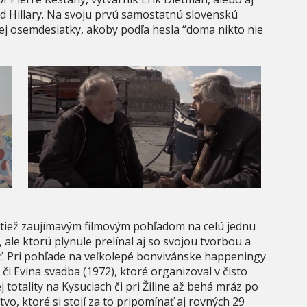
 Hillary. Na svoju prvú samostatnú slovenskú
ojej osemdesiatky, akoby podľa hesla “doma nikto nie
tiež zaujímavým filmovým pohľadom na celú jednu
l, ale ktorú plynule prelínal aj so svojou tvorbou a
. Pri pohľade na veľkolepé bonvivánske happeningy
 či Evina svadba (1972), ktoré organizoval v čisto
otality na Kysuciach či pri Žiline až behá mráz po
vo, ktoré si stojí za to pripomínať aj rovných 29