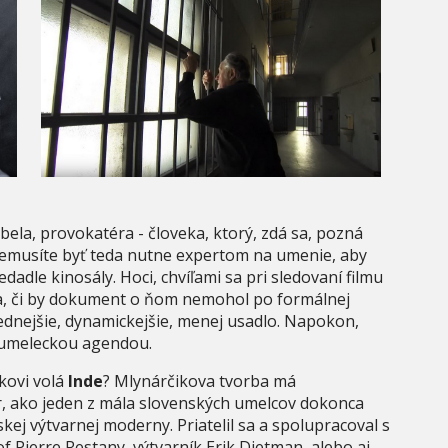
bela, provokatéra - človeka, ktorý, zdá sa, pozná
Nemusíte byť teda nutne expertom na umenie, aby
edadle kinosály. Hoci, chvíľami sa pri sledovaní filmu
ka, či by dokument o ňom nemohol po formálnej
dnejšie, dynamickejšie, menej usadlo. Napokon,
u umeleckou agendou.
ikovi volá
Inde
? Mlynárčikova tvorba má
, ako jeden z mála slovenských umelcov dokonca
ej výtvarnej moderny. Priatelil sa a spolupracoval s
f Pierre Restany, výtvarník Erik Dietman, alebo aj