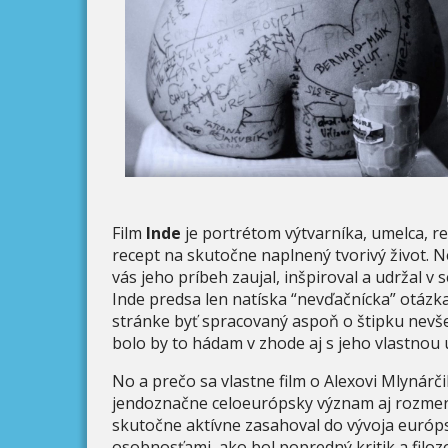
Film
Inde
je portrétom výtvarníka, umelca, re
recept na skutočne naplnený tvorivý život. 
vás jeho príbeh zaujal, inšpiroval a udržal v s
Inde predsa len natíska “nevďačnícka” otáz
stránke byť spracovaný aspoň o štipku nevše
bolo by to hádam v zhode aj s jeho vlastno
No a prečo sa vlastne film o Alexovi Mlynárč
jendoznačne celoeurópsky význam aj rozmer
skutočne aktívne zasahoval do vývoja európsk
osobnosťami, ako bol popredný kritik a filozo