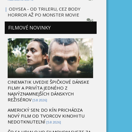
|
ODYSEA - OD TRILERU, CEZ BODY
HORROR AŽ PO MONSTER MOVIE
0
FILMOVÉ NOVINKY
CINEMATIK UVEDIE ŠPIČKOVÉ DÁNSKE
FILMY A PRIVÍTA JEDNÉHO Z
NAJVÝZNAMNEJŠÍCH DÁNSKYCH
REŽISÉROV
[5.8 2026]
AMERICKÝ SEN: DO KÍN PRICHÁDZA
NOVÝ FILM OD TVORCOV KINOHITU
NEDOTKNUTEĽNÍ
[5.8 2026]