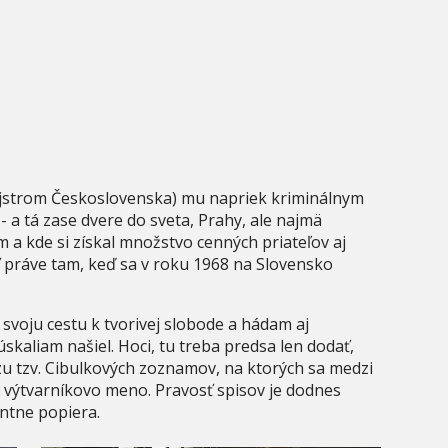
jstrom Československa) mu napriek kriminálnym
 a tá zase dvere do sveta, Prahy, ale najmä
 a kde si získal množstvo cenných priateľov aj
ť práve tam, keď sa v roku 1968 na Slovensko
 svoju cestu k tvorivej slobode a hádam aj
skaliam našiel. Hoci, tu treba predsa len dodať,
u tzv. Cibulkových zoznamov, na ktorých sa medzi
j výtvarníkovo meno. Pravosť spisov je dodnes
ntne popiera.