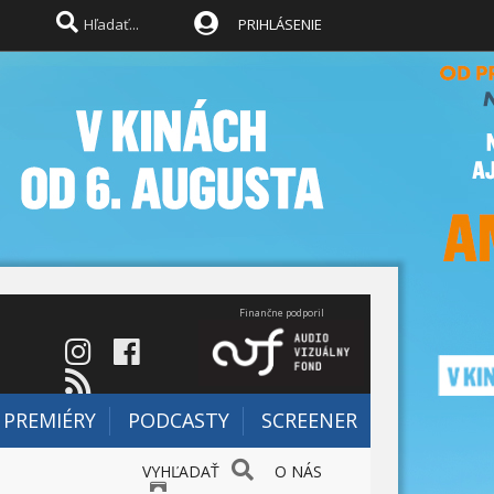
PRIHLÁSENIE
Finančne podporil
PREMIÉRY
PODCASTY
SCREENER
VYHĽADAŤ
O NÁS