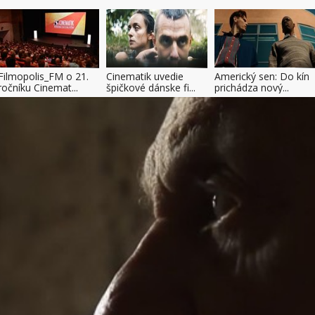
Filmopolis_FM o 21.
Cinematik uvedie
Americký sen: Do kín
ročníku Cinemat...
špičkové dánske fi...
prichádza nový...