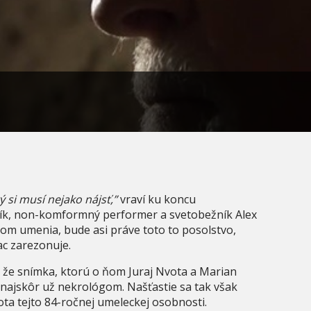
ý si musí nejako nájsť,”
vraví ku koncu
ík, non-komformný performer a svetobežník Alex
ikom umenia, bude asi práve toto to posolstvo,
ac zarezonuje.
, že snímka, ktorú o ňom Juraj Nvota a Marian
 najskôr už nekrológom. Našťastie sa tak však
ota tejto 84-ročnej umeleckej osobnosti.