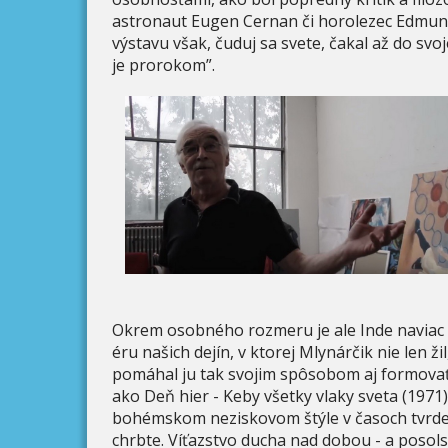
astronaut Eugen Cernan či horolezec Edmund
výstavu však, čuduj sa svete, čakal až do sv
je prorokom”.
Okrem osobného rozmeru je ale Inde naviac 
éru našich dejín, v ktorej Mlynárčik nie len ži
pomáhal ju tak svojim spôsobom aj formovať
ako Deň hier - Keby všetky vlaky sveta (1971)
bohémskom neziskovom štýle v časoch tvrdej t
chrbte. Víťazstvo ducha nad dobou - a posolst