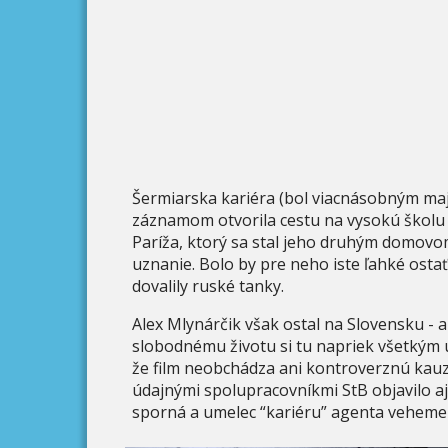
Šermiarska kariéra (bol viacnásobným ma
záznamom otvorila cestu na vysokú školu -
Paríža, ktorý sa stal jeho druhým domovom
uznanie. Bolo by pre neho iste ľahké osta
dovalily ruské tanky.
Alex Mlynárčik však ostal na Slovensku - a
slobodnému životu si tu napriek všetkým ú
že film neobchádza ani kontroverznú kauz
údajnými spolupracovníkmi StB objavilo a
sporná a umelec “kariéru” agenta veheme