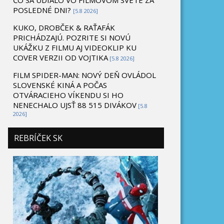
ČO SA UDIALO VO FILMOVOM SVETE ZA
POSLEDNÉ DNI?
[5.8 2026]
KUKO, DROBČEK & RAŤAFÁK
PRICHÁDZAJÚ. POZRITE SI NOVÚ
UKÁŽKU Z FILMU AJ VIDEOKLIP KU
COVER VERZII OD VOJTIKA
[5.8 2026]
FILM SPIDER-MAN: NOVÝ DEŇ OVLÁDOL
SLOVENSKÉ KINÁ A POČAS
OTVÁRACIEHO VÍKENDU SI HO
NENECHALO UJSŤ 88 515 DIVÁKOV
[5.8
2026]
REBRÍČEK SK