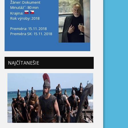
Žáner: Dokument
Minutáż˝: 80 min
Krajina:
Rok výroby: 2018
Premiéra: 15.11. 2018
Premiéra SK: 15.11. 2018
NAJČÍTANEŠIE