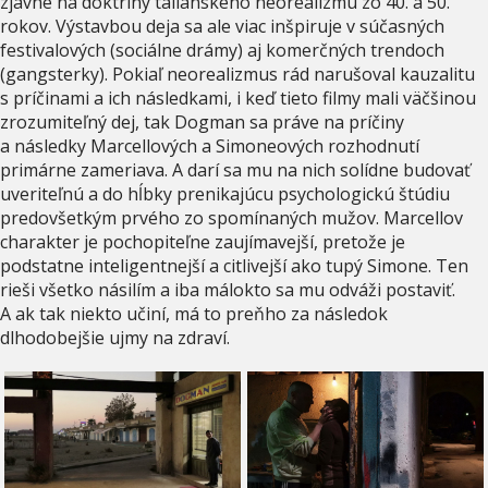
zjavne na doktríny talianskeho neorealizmu zo 40. a 50.
rokov. Výstavbou deja sa ale viac inšpiruje v súčasných
festivalových (sociálne drámy) aj komerčných trendoch
(gangsterky). Pokiaľ neorealizmus rád narušoval kauzalitu
s príčinami a ich následkami, i keď tieto filmy mali väčšinou
zrozumiteľný dej, tak Dogman sa práve na príčiny
a následky Marcellových a Simoneových rozhodnutí
primárne zameriava. A darí sa mu na nich solídne budovať
uveriteľnú a do hĺbky prenikajúcu psychologickú štúdiu
predovšetkým prvého zo spomínaných mužov. Marcellov
charakter je pochopiteľne zaujímavejší, pretože je
podstatne inteligentnejší a citlivejší ako tupý Simone. Ten
rieši všetko násilím a iba málokto sa mu odváži postaviť.
A ak tak niekto učiní, má to preňho za následok
dlhodobejšie ujmy na zdraví.