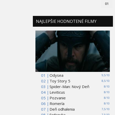
01
NAJLEPŠIE HODNOTENÉ FILMY
01 |
Odysea
9,5/10
02 |
Toy Story 5
8,5/10
03 |
Spider-Man: Nový Deň
8/10
04 |
Leviticus
8/10
05 |
Pozvanie
8/10
06 |
Romería
8/10
07 |
Deň odhalenia
7,5/10
08 |
Srdcovka
7,5/10