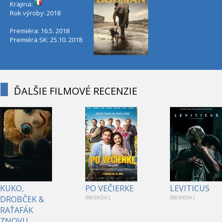
Krajina:
Rok výroby: 2018
Premiéra: 16.5. 2018
Premiéra SK: 25.10. 2018
ĎALŠIE FILMOVÉ RECENZIE
KUKO,
PO VEČIERKE
LEVITICUS
DROBČEK &
[RECENZIA ]
[RECENZIA ]
RAŤAFÁK
ZNOVU