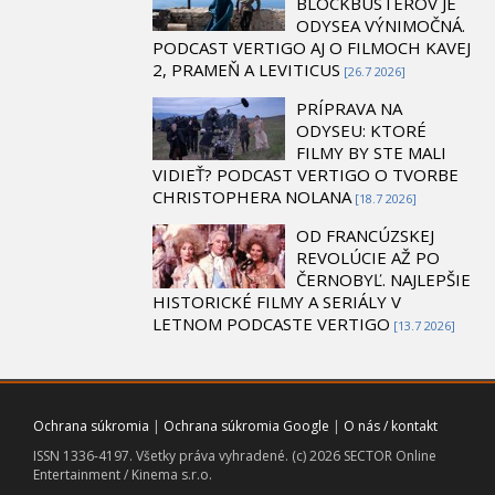
BLOCKBUSTEROV JE
ODYSEA VÝNIMOČNÁ.
PODCAST VERTIGO AJ O FILMOCH KAVEJ
2, PRAMEŇ A LEVITICUS
[26.7 2026]
PRÍPRAVA NA
ODYSEU: KTORÉ
FILMY BY STE MALI
VIDIEŤ? PODCAST VERTIGO O TVORBE
CHRISTOPHERA NOLANA
[18.7 2026]
OD FRANCÚZSKEJ
REVOLÚCIE AŽ PO
ČERNOBYĽ. NAJLEPŠIE
HISTORICKÉ FILMY A SERIÁLY V
LETNOM PODCASTE VERTIGO
[13.7 2026]
Ochrana súkromia
|
Ochrana súkromia Google
|
O nás / kontakt
ISSN 1336-4197. Všetky práva vyhradené. (c) 2026 SECTOR Online
Entertainment / Kinema s.r.o.