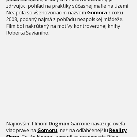
zdrvujúci pohľad na praktiky súčasnej mafie na území
Neapola so všehovoriacim názvom
Gomora
z roku
2008, podaný najmä z pohľadu neapolskej mládeže.
Film bol nakrútený na motívy kontroverznej knihy
Roberta Savianiho.
Najnovším filmom
Dogman
Garrone naväzuje oveľa
viac práve na
Gomoru
, než na odľahčenejšiu
Reality
Show
. To, že Neapol vymenil za predmestie Ríma,