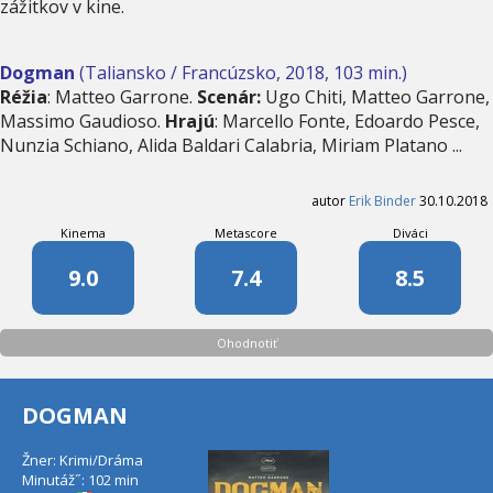
zážitkov v kine.
Dogman
(Taliansko / Francúzsko, 2018, 103 min.)
Réžia
: Matteo Garrone.
Scenár:
Ugo Chiti, Matteo Garrone,
Massimo Gaudioso.
Hrajú
: Marcello Fonte, Edoardo Pesce,
Nunzia Schiano, Alida Baldari Calabria, Miriam Platano ...
autor
Erik Binder
30.10.2018
Kinema
Metascore
Diváci
9.0
7.4
8.5
Ohodnotiť
DOGMAN
Žner: Krimi/Dráma
Minutáž˝: 102 min