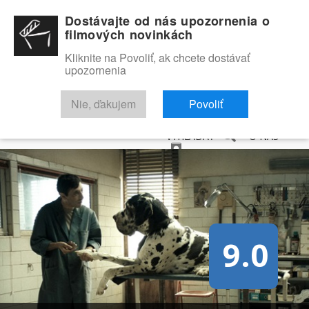
Dostávajte od nás upozornenia o
filmových novinkách
Kliknite na Povoliť, ak chcete dostávať
upozornenia
NOVINKY
RECENZIE
TRAILERY
FILMOVÁ DATABÁZA
Nie, ďakujem
Povoliť
VYHĽADAŤ
O NÁS
9.0