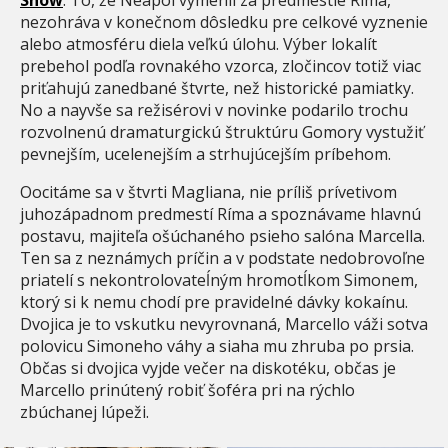
nezohráva v konečnom dôsledku pre celkové vyznenie
alebo atmosféru diela veľkú úlohu. Výber lokalít
prebehol podľa rovnakého vzorca, zločincov totiž viac
priťahujú zanedbané štvrte, než historické pamiatky.
No a nayvše sa režisérovi v novinke podarilo trochu
rozvolnenú dramaturgickú štruktúru Gomory vystužiť
pevnejším, ucelenejším a strhujúcejším príbehom.
Oocitáme sa v štvrti Magliana, nie príliš prívetivom
juhozápadnom predmestí Ríma a spoznávame hlavnú
postavu, majiteľa ošúchaného psieho salóna Marcella.
Ten sa z neznámych príčin a v podstate nedobrovoľne
priatelí s nekontrolovateĺným hromotĺkom Simonem,
ktorý si k nemu chodí pre pravidelné dávky kokaínu.
Dvojica je to vskutku nevyrovnaná, Marcello váži sotva
polovicu Simoneho váhy a siaha mu zhruba po prsia.
Občas si dvojica vyjde večer na diskotéku, občas je
Marcello prinútený robiť šoféra pri na rýchlo
zbúchanej lúpeži.