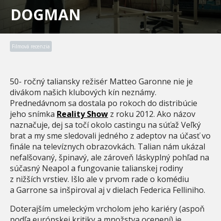
DOGMAN
Filmová recenzia
50- ročný taliansky režisér Matteo Garonne nie je
divákom našich klubových kín neznámy.
Prednedávnom sa dostala po rokoch do distribúcie
jeho snímka
Reality Show
z roku 2012. Ako názov
naznačuje, dej sa točí okolo castingu na súťaž Veľký
brat a my sme sledovali jedného z adeptov na účasť vo
finále na televíznych obrazovkách. Talian nám ukázal
nefalšovaný, špinavý, ale zároveň láskyplný pohľad na
súčasný Neapol a fungovanie talianskej rodiny
z nižších vrstiev. Išlo ale v prvom rade o komédiu
a Garrone sa inšpiroval aj v dielach Federica Felliniho.
Doterajším umeleckým vrcholom jeho kariéry (aspoň
podľa európskej kritiky a množstva ocenení) je