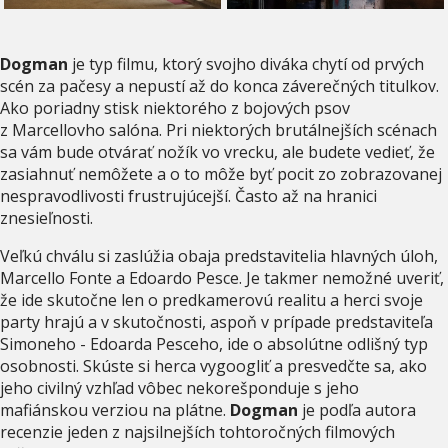
Dogman
je typ filmu, ktorý svojho diváka chytí od prvých
scén za pačesy a nepustí až do konca záverečných titulkov.
Ako poriadny stisk niektorého z bojových psov
z Marcellovho salóna. Pri niektorých brutálnejších scénach
sa vám bude otvárať nožík vo vrecku, ale budete vedieť, že
zasiahnuť nemôžete a o to môže byť pocit zo zobrazovanej
nespravodlivosti frustrujúcejší. Často až na hranici
znesieľnosti.
Veľkú chválu si zaslúžia obaja predstavitelia hlavných úloh,
Marcello Fonte a Edoardo Pesce. Je takmer nemožné uveriť,
že ide skutočne len o predkamerovú realitu a herci svoje
party hrajú a v skutočnosti, aspoň v prípade predstaviteľa
Simoneho - Edoarda Pesceho, ide o absolútne odlišný typ
osobnosti. Skúste si herca vygoogliť a presvedčte sa, ako
jeho civilný vzhľad vôbec nekorešponduje s jeho
mafiánskou verziou na plátne.
Dogman
je podľa autora
recenzie jeden z najsilnejších tohtoročných filmových