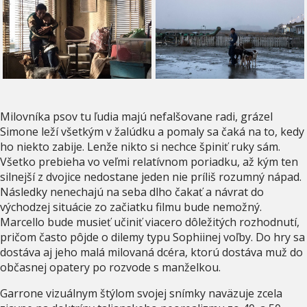
Milovníka psov tu ľudia majú nefalšovane radi, grázel
Simone leží všetkým v žalúdku a pomaly sa čaká na to, kedy
ho niekto zabije. Lenže nikto si nechce špiniť ruky sám.
Všetko prebieha vo veľmi relatívnom poriadku, až kým ten
silnejší z dvojice nedostane jeden nie príliš rozumný nápad.
Následky nenechajú na seba dlho čakať a návrat do
východzej situácie zo začiatku filmu bude nemožný.
Marcello bude musieť učiniť viacero dôležitých rozhodnutí,
pričom často pôjde o dilemy typu Sophiinej voľby. Do hry sa
dostáva aj jeho malá milovaná dcéra, ktorú dostáva muž do
občasnej opatery po rozvode s manželkou.
Garrone vizuálnym štýlom svojej snímky naväzuje zcela