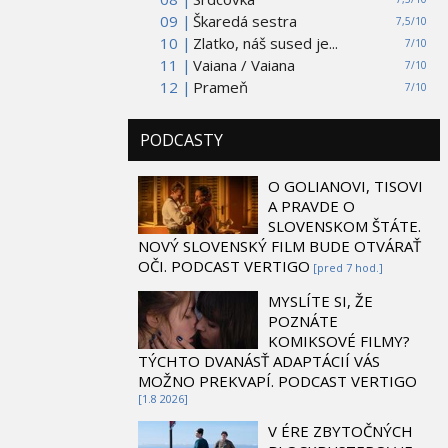
09 |
Škaredá sestra
7,5/10
10 |
Zlatko, náš sused je...
7/10
11 |
Vaiana / Vaiana
7/10
12 |
Prameň
7/10
PODCASTY
O GOLIANOVI, TISOVI
A PRAVDE O
SLOVENSKOM ŠTÁTE.
NOVÝ SLOVENSKÝ FILM BUDE OTVÁRAŤ
OČI. PODCAST VERTIGO
[pred 7 hod.]
MYSLÍTE SI, ŽE
POZNÁTE
KOMIKSOVÉ FILMY?
TÝCHTO DVANÁSŤ ADAPTÁCIÍ VÁS
MOŽNO PREKVAPÍ. PODCAST VERTIGO
[1.8 2026]
V ÉRE ZBYTOČNÝCH