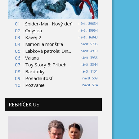
01 |
Spider-Man: Nový deň
návšt. 89634
02 |
Odysea
návšt. 19964
03 |
Kavej 2
návšt. 16843
04 |
Mimoni a monštrá
návšt. 5796
05 |
Labková patrola: Din...
návšt. 4910
06 |
Vaiana
návšt. 3936
07 |
Toy Story 5: Príbeh ...
návšt. 3344
08 |
Bardotky
návšt. 1101
09 |
Posadnutosť
návšt. 509
10 |
Pozvanie
návšt. 574
REBRÍČEK US