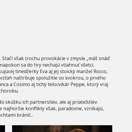
. Stačí však trochu provokácie v zmysle „máš snáď
napokon sa do hry nechajú vtiahnuť všetci.
júcej tinedžerky Eva aj jej stoický manžel Rocco,
 vzťah naštrbuje spolužitie so svokrou, o prvého
a a Cosimo aj tichý telocvikár Peppe, ktorý vraj
chorobu.
skúšku ich partnerstiev, ale aj priateľstiev.
e najhoršie konflikty však, paradoxne, vznikajú,
htami brániť...