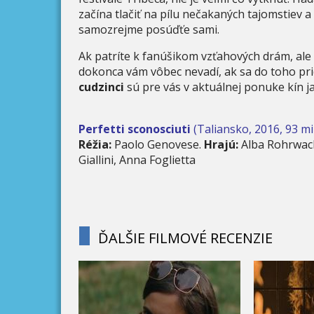
začína tlačiť na pílu nečakaných tajomstiev a 
samozrejme posúďťe sami.
Ak patríte k fanúšikom vzťahových drám, ale
dokonca vám vôbec nevadí, ak sa do toho pr
cudzinci
sú pre vás v aktuálnej ponuke kín j
Perfetti sconosciuti
(Taliansko, 2016, 93 mi
Réžia:
Paolo Genovese.
Hrajú:
Alba Rohrwach
Giallini, Anna Foglietta
ĎALŠIE FILMOVÉ RECENZIE