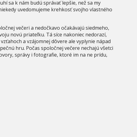
ruhí sa k nám budú správať lepšie, než sa my
i niekedy uvedomujeme krehkosť svojho vlastného
spoločnej večeri a nedočkavo očakávajú siedmeho,
voju novú priateľku. Tá síce nakoniec nedorazí,
h vzťahoch a vzájomnej dôvere ale vyplynie nápad
pečnú hru. Počas spoločnej večere nechajú všetci
vory, správy i fotografie, ktoré im na ne prídu,