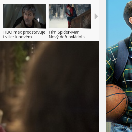
HBO max predstavuje
Film Spider-Man:
trailer k novém...
Nový deň ovládol s...