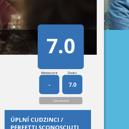
7.0
Metascore
Diváci
-
7.0
Ohodnotiť
ÚPLNÍ CUDZINCI /
PERFETTI SCONOSCIUTI