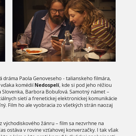
ná dráma Paola Genoveseho - talianskeho filmára,
 vďaka komédií
Nedospelí
, kde si pod jeho réžiou
ska Slovenka, Barbora Bobuľová. Samotný námet –
lnych sietí a frenetickej elektronickej komunikácie
ľný. Film ho ale vyobracia zo všetkých strán naozaj
z východiskového žánru – film sa nezvrhne na
 čas ostáva v rovine vzťahovej konverzačky. I tak však