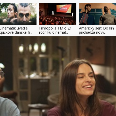
Cinematik uvedie
Filmopolis_FM o 21.
Americký sen: Do kín
špičkové dánske fi...
ročníku Cinemat...
prichádza nový...