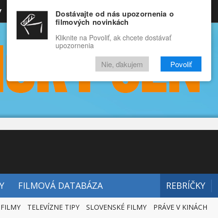
y
Rozprávky
Funny
Docu
Dostávajte od nás upozornenia o
filmových novinkách
RECENZIE
VIDEÁ
FILMY
Kliknite na Povoliť, ak chcete dostávať
upozornenia
Nie, ďakujem
Povoliť
Y
FILMOVÁ DATABÁZA
REBRÍČKY
 FILMY
TELEVÍZNE TIPY
SLOVENSKÉ FILMY
PRÁVE V KINÁCH