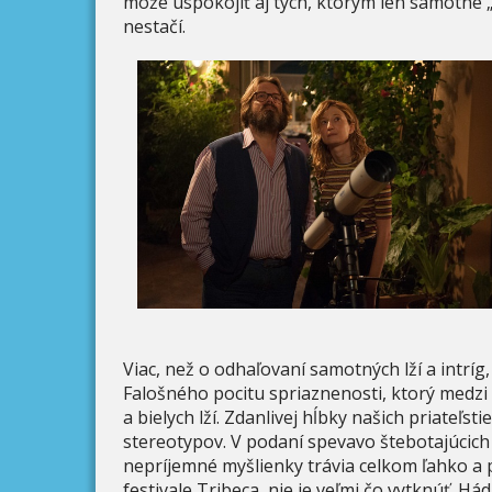
môže uspokojiť aj tých, ktorým len samotné „
nestačí.
Viac, než o odhaľovaní samotných lží a intríg
Falošného pocitu spriaznenosti, ktorý medz
a bielych lží. Zdanlivej hĺbky našich priateľs
stereotypov. V podaní spevavo štebotajúcich 
nepríjemné myšlienky trávia celkom ľahko a pr
festivale Tribeca, nie je veľmi čo vytknúť. H