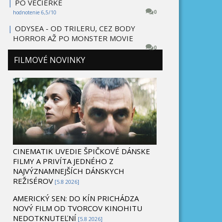
|
PO VEČIERKE
0
hodnotenie 6,5/10
|
ODYSEA - OD TRILERU, CEZ BODY
HORROR AŽ PO MONSTER MOVIE
0
FILMOVÉ NOVINKY
CINEMATIK UVEDIE ŠPIČKOVÉ DÁNSKE
FILMY A PRIVÍTA JEDNÉHO Z
NAJVÝZNAMNEJŠÍCH DÁNSKYCH
REŽISÉROV
[5.8 2026]
AMERICKÝ SEN: DO KÍN PRICHÁDZA
NOVÝ FILM OD TVORCOV KINOHITU
NEDOTKNUTEĽNÍ
[5.8 2026]