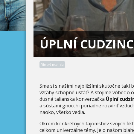
ÚPLNÍ CUDZINC
Filmová recenzia
Sme si s našimi najbližšími skutočne takí 
vzťahy schopné ustáť? A stojíme vôbec o ce
dusná talianska konverzačka
Úplní cudzi
a sústami gnocchi poriadne rozvíriť vzduc
naoko, všetko vedia.
Okrem konkrétnych tajomstiev svojich fikt
celkom univerzálne témy. Je o našom bla