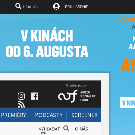
PRIHLÁSENIE
Finančne podporil
PREMIÉRY
PODCASTY
SCREENER
VYHĽADAŤ
O NÁS