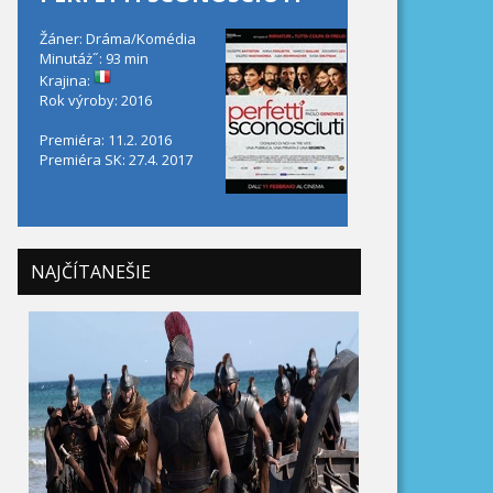
Žáner: Dráma/Komédia
Minutáż˝: 93 min
Krajina:
Rok výroby: 2016
Premiéra: 11.2. 2016
Premiéra SK: 27.4. 2017
NAJČÍTANEŠIE