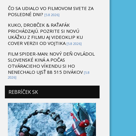
ČO SA UDIALO VO FILMOVOM SVETE ZA
POSLEDNÉ DNI?
[5.8 2026]
KUKO, DROBČEK & RAŤAFÁK
PRICHÁDZAJÚ. POZRITE SI NOVÚ
UKÁŽKU Z FILMU AJ VIDEOKLIP KU
COVER VERZII OD VOJTIKA
[5.8 2026]
FILM SPIDER-MAN: NOVÝ DEŇ OVLÁDOL
SLOVENSKÉ KINÁ A POČAS
OTVÁRACIEHO VÍKENDU SI HO
NENECHALO UJSŤ 88 515 DIVÁKOV
[5.8
2026]
REBRÍČEK SK