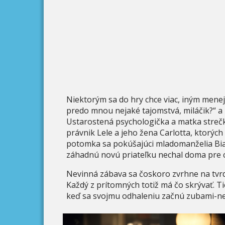
Niektorým sa do hry chce viac, iným menej
predo mnou nejaké tajomstvá, miláčik?“ a 
Ustarostená psychologička a matka strečku
právnik Lele a jeho žena Carlotta, ktorých
potomka sa pokúšajúci mladomanželia Bianc
záhadnú novú priateľku nechal doma pre 
Nevinná zábava sa čoskoro zvrhne na tvrdú 
Každý z prítomných totiž má čo skrývať. Ti
keď sa svojmu odhaleniu začnú zubami-nec