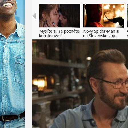
Myslíte si, že poznáte
Nový Spider-Man si
komiksové fi...
na Slovensku zap...