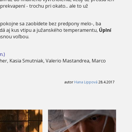
prekvapení - trochu pri okato... ale to už
 pokojne sa zaobídete bez predpony melo-, ba
idá aj kus vtipu a južanského temperamentu,
Úplní
asnou voľbou.
n.)
er, Kasia Smutniak, Valerio Mastandrea, Marco
autor
Hana Lippová
28.4.2017