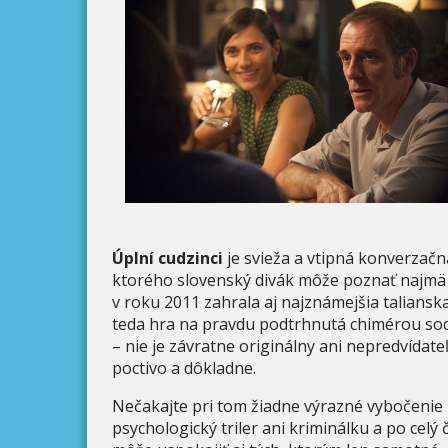
Úplní cudzinci
je svieža a vtipná konverzač
ktorého slovenský divák môže poznať najmä
v roku 2011 zahrala aj najznámejšia talian
teda hra na pravdu podtrhnutá chimérou sociá
– nie je závratne originálny ani nepredvídate
poctivo a dôkladne.
Nečakajte pri tom žiadne výrazné vybočenie 
psychologický triler ani kriminálku a po celý