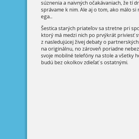
súznenia a naivných očakávaniach, že tí d
správame k nim. Ale aj o tom, ako málo s
ega...
Šestica starých priateľov sa stretne pri 
ktorý má medzi nich po prvýkrát priviesť s
z nasledujúcej živej debaty o partnerskýc
na originálnu, no zároveň poriadne nebez
svoje mobilné telefóny na stole a všetky ho
budú bez okolkov zdieľať s ostatnými.