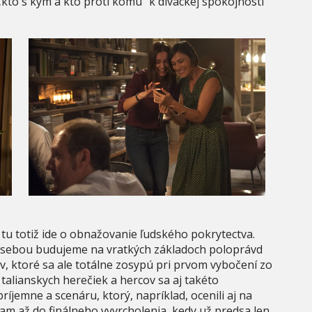
kto s kým a kto proti komu“ k diváckej spokojnosti
, tu totiž ide o obnažovanie ľudského pokrytectva.
i sebou budujeme na vratkých základoch poloprávd
tiev, ktoré sa ale totálne zosypú pri prvom vybočení zo
talianskych herečiek a hercov sa aj takéto
íjemne a scenáru, ktorý, napríklad, ocenili aj na
ádam až do finálneho vyvrcholenia, kedy už predsa len