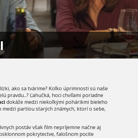
I
blízki, ako sa tvárime? Koľko úprimnosti sú naše
lú pravdu...? Ľahučká, hoci chvíľami poriadne
nci
dokáže medzi niekoľkými pohárikmi bieleho
h medzi partiou starých známych, ktorí o sebe,
ívnych postáv však film nepríjemne načne aj
hosklonnom pokrytectve, falošnom pocite