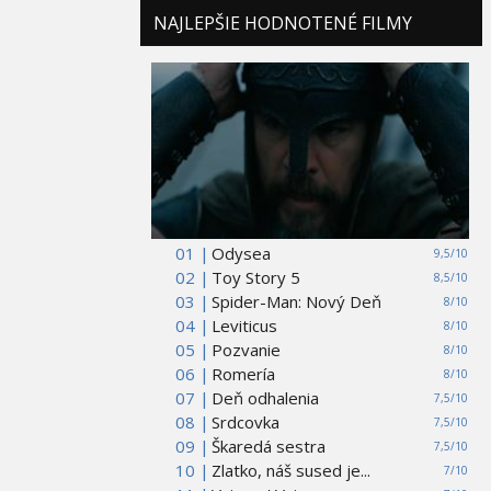
NAJLEPŠIE HODNOTENÉ FILMY
01 |
Odysea
9,5/10
02 |
Toy Story 5
8,5/10
03 |
Spider-Man: Nový Deň
8/10
04 |
Leviticus
8/10
05 |
Pozvanie
8/10
06 |
Romería
8/10
07 |
Deň odhalenia
7,5/10
08 |
Srdcovka
7,5/10
09 |
Škaredá sestra
7,5/10
10 |
Zlatko, náš sused je...
7/10