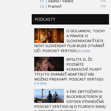
11 |
Vaiana / Vaiana
7/10
12 |
Prameň
7/10
PODCASTY
O GOLIANOVI, TISOVI
A PRAVDE O
SLOVENSKOM ŠTÁTE.
NOVÝ SLOVENSKÝ FILM BUDE OTVÁRAŤ
OČI. PODCAST VERTIGO
[8.8 2026]
MYSLÍTE SI, ŽE
POZNÁTE
KOMIKSOVÉ FILMY?
TÝCHTO DVANÁSŤ ADAPTÁCIÍ VÁS
MOŽNO PREKVAPÍ. PODCAST VERTIGO
[1.8 2026]
V ÉRE ZBYTOČNÝCH
BLOCKBUSTEROV JE
ODYSEA VÝNIMOČNÁ.
PODCAST VERTIGO AJ O FILMOCH KAVEJ