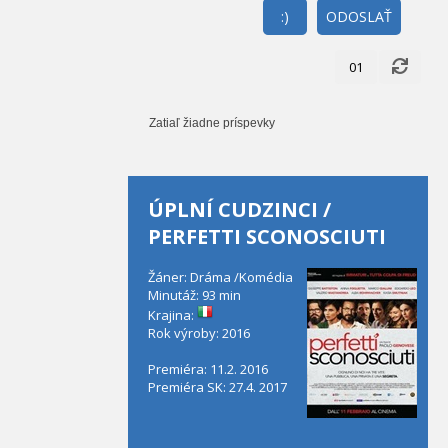
:)
ODOSLAŤ
01
Zatiaľ žiadne príspevky
ÚPLNÍ CUDZINCI /
PERFETTI SCONOSCIUTI
Žáner: Dráma /Komédia
Minutáž: 93 min
Krajina:
Rok výroby: 2016
Premiéra: 11.2. 2016
Premiéra SK: 27.4. 2017