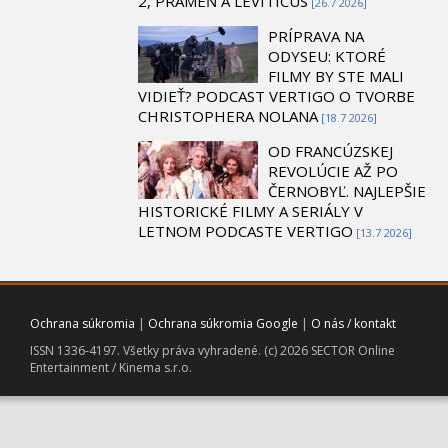
2, PRAMEŇ A LEVITICUS
[26.7 2026]
PRÍPRAVA NA
ODYSEU: KTORÉ
FILMY BY STE MALI
VIDIEŤ? PODCAST VERTIGO O TVORBE
CHRISTOPHERA NOLANA
[18.7 2026]
OD FRANCÚZSKEJ
REVOLÚCIE AŽ PO
ČERNOBYĽ. NAJLEPŠIE
HISTORICKÉ FILMY A SERIÁLY V
LETNOM PODCASTE VERTIGO
[13.7 2026]
Ochrana súkromia
|
Ochrana súkromia Google
|
O nás / kontakt
ISSN 1336-4197. Všetky práva vyhradené. (c) 2026 SECTOR Online
Entertainment / Kinema s.r.o.