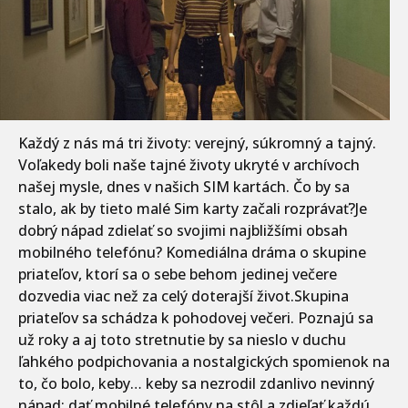
Každý z nás má tri životy: verejný, súkromný a tajný.
Voľakedy boli naše tajné životy ukryté v archívoch
našej mysle, dnes v našich SIM kartách. Čo by sa
stalo, ak by tieto malé Sim karty začali rozprávať?Je
dobrý nápad zdielať so svojimi najbližšími obsah
mobilného telefónu? Komediálna dráma o skupine
priateľov, ktorí sa o sebe behom jedinej večere
dozvedia viac než za celý doterajší život.Skupina
priateľov sa schádza k pohodovej večeri. Poznajú sa
už roky a aj toto stretnutie by sa nieslo v duchu
ľahkého podpichovania a nostalgických spomienok na
to, čo bolo, keby… keby sa nezrodil zdanlivo nevinný
nápad: dať mobilné telefóny na stôl a zdieľať každú