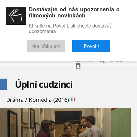
Dostávajte od nás upozornenia o
filmových novinkách
Kliknite na Povoliť, ak chcete dostávať
upozornenia
NOVINKY
RECENZIE
TRAILERY
FILMOVÁ DATABÁZA
Nie, ďakujem
Povoliť
VYHĽADAŤ
O NÁS
Úplní cudzinci
Dráma / Komédia (2016)