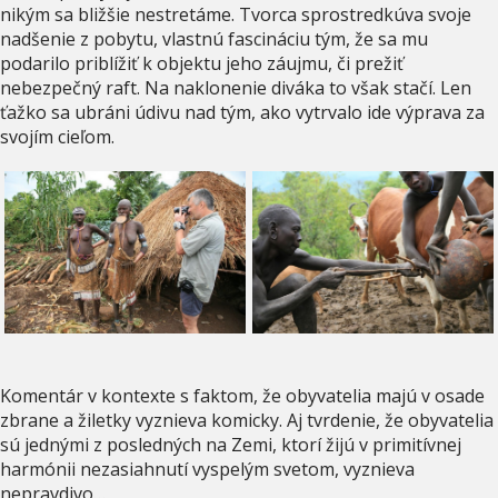
nikým sa bližšie nestretáme. Tvorca sprostredkúva svoje
nadšenie z pobytu, vlastnú fascináciu tým, že sa mu
podarilo priblížiť k objektu jeho záujmu, či prežiť
nebezpečný raft. Na naklonenie diváka to však stačí. Len
ťažko sa ubráni údivu nad tým, ako vytrvalo ide výprava za
svojím cieľom.
Komentár v kontexte s faktom, že obyvatelia majú v osade
zbrane a žiletky vyznieva komicky. Aj tvrdenie, že obyvatelia
sú jednými z posledných na Zemi, ktorí žijú v primitívnej
harmónii nezasiahnutí vyspelým svetom, vyznieva
nepravdivo…