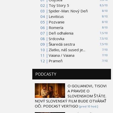
02 |
Toy Story 5
8,5/10
03 |
Spider-Man: Nový Deň
8/10
04 |
Leviticus
8/10
05 |
Pozvanie
8/10
06 |
Romería
8/10
07 |
Deň odhalenia
7,5/10
08 |
Srdcovka
7,5/10
09 |
Škaredá sestra
7,5/10
10 |
Zlatko, náš sused je...
7/10
11 |
Vaiana / Vaiana
7/10
12 |
Prameň
7/10
PODCASTY
O GOLIANOVI, TISOVI
A PRAVDE O
SLOVENSKOM ŠTÁTE.
NOVÝ SLOVENSKÝ FILM BUDE OTVÁRAŤ
OČI. PODCAST VERTIGO
[pred 10 hod.]