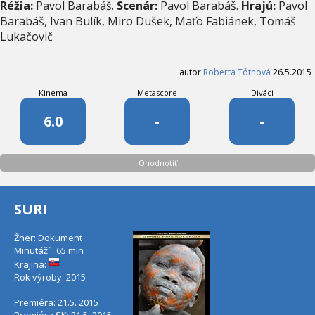
Réžia:
Pavol Barabáš.
Scenár:
Pavol Barabáš.
Hrajú:
Pavol
Barabáš, Ivan Bulík, Miro Dušek, Maťo Fabiánek, Tomáš
Lukačovič
autor
Roberta Tóthová
26.5.2015
Kinema
Metascore
Diváci
6.0
-
-
Ohodnotiť
SURI
Žner: Dokument
Minutáž˝: 65 min
Krajina:
Rok výroby: 2015
Premiéra: 21.5. 2015
Premiéra SK: 21.5. 2015