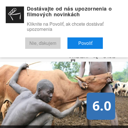
Dostávajte od nás upozornenia o
filmových novinkách
Kliknite na Povoliť, ak chcete dostávať
upozornenia
NOVINKY
RECENZIE
TRAILERY
FILMOVÁ DATABÁZA
Nie, ďakujem
Povoliť
VYHĽADAŤ
O NÁS
6.0