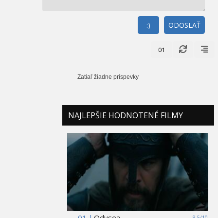
:)
ODOSLAŤ
01
Zatiaľ žiadne príspevky
NAJLEPŠIE HODNOTENÉ FILMY
01 |
Odysea
9,5/10