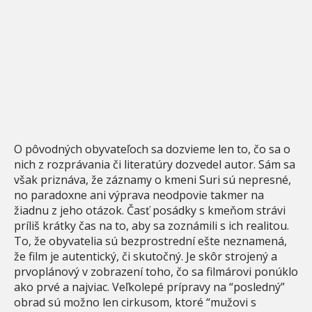
O pôvodných obyvateľoch sa dozvieme len to, čo sa o
nich z rozprávania či literatúry dozvedel autor. Sám sa
však priznáva, že záznamy o kmeni Suri sú nepresné,
no paradoxne ani výprava neodpovie takmer na
žiadnu z jeho otázok. Časť posádky s kmeňom strávi
príliš krátky čas na to, aby sa zoznámili s ich realitou.
To, že obyvatelia sú bezprostrední ešte neznamená,
že film je autentický, či skutočný. Je skôr strojený a
prvoplánový v zobrazení toho, čo sa filmárovi ponúklo
ako prvé a najviac. Veľkolepé prípravy na “posledný”
obrad sú možno len cirkusom, ktoré “mužovi s