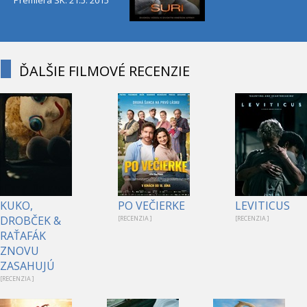
ĎALŠIE FILMOVÉ RECENZIE
KUKO,
PO VEČIERKE
LEVITICUS
DROBČEK &
[RECENZIA ]
[RECENZIA ]
RAŤAFÁK
ZNOVU
ZASAHUJÚ
[RECENZIA ]