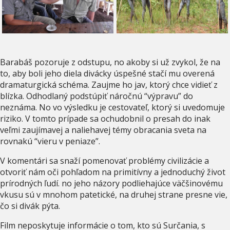
Barabáš pozoruje z odstupu, no akoby si už zvykol, že na
to, aby boli jeho diela divácky úspešné stačí mu overená
dramaturgická schéma. Zaujme ho jav, ktorý chce vidieť z
blízka. Odhodlaný podstúpiť náročnú “výpravu” do
neznáma. No vo výsledku je cestovateľ, ktorý si uvedomuje
riziko. V tomto prípade sa ochudobnil o presah do inak
veľmi zaujímavej a naliehavej témy obracania sveta na
rovnakú “vieru v peniaze”.
V komentári sa snaží pomenovať problémy civilizácie a
otvoriť nám oči pohľadom na primitívny a jednoduchý život
prírodných ľudí. no jeho názory podliehajúce väčšinovému
vkusu sú v mnohom patetické, na druhej strane presne vie,
čo si divák pýta.
Film neposkytuje informácie o tom, kto sú Surčania, s