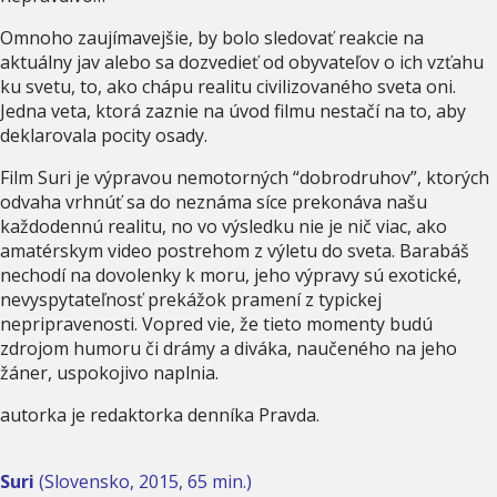
Omnoho zaujímavejšie, by bolo sledovať reakcie na
aktuálny jav alebo sa dozvedieť od obyvateľov o ich vzťahu
ku svetu, to, ako chápu realitu civilizovaného sveta oni.
Jedna veta, ktorá zaznie na úvod filmu nestačí na to, aby
deklarovala pocity osady.
Film Suri je výpravou nemotorných “dobrodruhov”, ktorých
odvaha vrhnúť sa do neznáma síce prekonáva našu
každodennú realitu, no vo výsledku nie je nič viac, ako
amatérskym video postrehom z výletu do sveta. Barabáš
nechodí na dovolenky k moru, jeho výpravy sú exotické,
nevyspytateľnosť prekážok pramení z typickej
nepripravenosti. Vopred vie, že tieto momenty budú
zdrojom humoru či drámy a diváka, naučeného na jeho
žáner, uspokojivo naplnia.
autorka je redaktorka denníka Pravda.
Suri
(Slovensko, 2015, 65 min.)