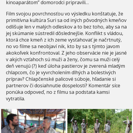
kinoaparátom” domorodci pripravili…
Film svojou povrchnosťou vo výsledku konštatuje, že
primitívna kultúra Suri sa od iných pôvodných kmeňov
odlišuje len v malých odleskov a to bez toho, aby sa na
jej skúmanie sústredil dôslednejšie. Konflikt s vládou,
ktorá chce kmeň z ich zeme vysťahovať je načrtnutý,
no vo filme sa neobjaví nik, kto by sa s týmto javom
akokoľvek konfrontoval. Z jeho observácie nie je jasné
v akých vzťahoch sú muži a ženy, čomu sa muži celý
deň venujú (?) keď úloha pastierov je zverená mladým
chlapcom, čo je vyvrcholením dlhých a bolestivých
príprav? Chlapčenské palicové súboje, hľadanie si
partnerov či dosiahnutie dospelosti? Komentár síce
ponúka odpoveď, no z filmu sa podstata kamsi
vytratila.