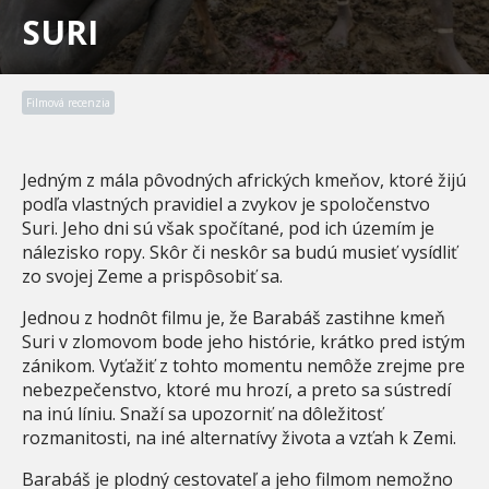
SURI
Filmová recenzia
Jedným z mála pôvodných afrických kmeňov, ktoré žijú
podľa vlastných pravidiel a zvykov je spoločenstvo
Suri. Jeho dni sú však spočítané, pod ich územím je
nálezisko ropy. Skôr či neskôr sa budú musieť vysídliť
zo svojej Zeme a prispôsobiť sa.
Jednou z hodnôt filmu je, že Barabáš zastihne kmeň
Suri v zlomovom bode jeho histórie, krátko pred istým
zánikom. Vyťažiť z tohto momentu nemôže zrejme pre
nebezpečenstvo, ktoré mu hrozí, a preto sa sústredí
na inú líniu. Snaží sa upozorniť na dôležitosť
rozmanitosti, na iné alternatívy života a vzťah k Zemi.
Barabáš je plodný cestovateľ a jeho filmom nemožno