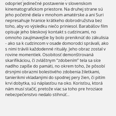
odoprieť jedinečné postavenie v slovenskom
kinematografickom priestore. Na druhej strane sú
jeho početné diela v mnohom amatérske a ani Suri
nepresahuje hranice krátkeho dobrodružstva bez
toho, aby vo výsledku niečo priniesol. Barabášov film
opisuje jeho bleskový kontakt s cudzincami, no
omnoho zaujímavejšie by bolo preniknúť do zákulisia
- ako sa k cudzincom v osade domorodci správali, ako
s nimi trávili každodenné rituály. Jeho obraz zostal v
rovine momentiek. Osobitosť demonštrovaná
skarifikáciou, či zvláštnym “zdobením” tela sa síce
nadlho zapíše do pamäti, no okrem toho, že pôsobí
drsnými obrazmi bolestivého zdobenia žiletkami,
tanierikmi vkladanými do spodnej pery žien, či pitím
krvi dobytka, sú náplasťou na oko. Korisťou, ktorá
nám musí stačiť, pretože viac sa toho pre hroziace
nebezpečenstvo nedalo stihnúť…