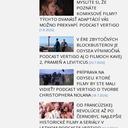
MYSLÍTE SI, ŽE
POZNÁTE
KOMIKSOVÉ FILMY?
TÝCHTO DVANÁSŤ ADAPTÁCIÍ VÁS
MOŽNO PREKVAPÍ. PODCAST VERTIGO
[1.8 2026]
V ÉRE ZBYTOČNÝCH
BLOCKBUSTEROV JE
ODYSEA VÝNIMOČNÁ.
PODCAST VERTIGO AJ O FILMOCH KAVEJ
2, PRAMEŇ A LEVITICUS
[26.7 2026]
PRÍPRAVA NA
ODYSEU: KTORÉ
FILMY BY STE MALI
VIDIEŤ? PODCAST VERTIGO O TVORBE
CHRISTOPHERA NOLANA
[18.7 2026]
OD FRANCÚZSKEJ
REVOLÚCIE AŽ PO
ČERNOBYĽ. NAJLEPŠIE
HISTORICKÉ FILMY A SERIÁLY V
LETNOM PODCASTE VERTIGO