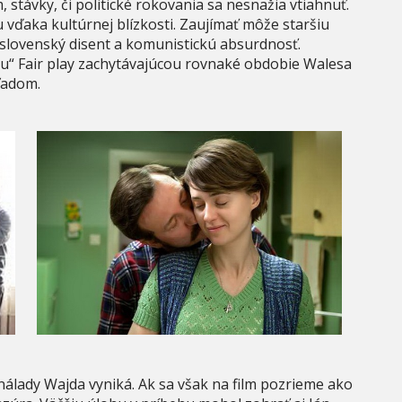
 stávky, či politické rokovania sa nesnažia vtiahnuť.
vďaka kultúrnej blízkosti. Zaujímať môže staršiu
slovenský disent a komunistickú absurdnosť.
“ Fair play zachytávajúcou rovnaké obdobie Walesa
ľadom.
álady Wajda vyniká. Ak sa však na film pozrieme ako