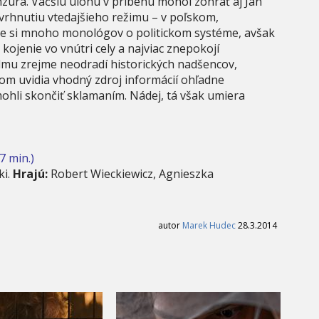
úra. Väčšiu úlohu v príbehu mohol zohrať aj Ján
zvrhnutiu vtedajšieho režimu – v poľskom,
 si mnoho monológov o politickom systéme, avšak
kojenie vo vnútri cely a najviac znepokojí
filmu zrejme neodradí historických nadšencov,
om uvidia vhodný zdroj informácií ohľadne
ohli skončiť sklamaním. Nádej, tá však umiera
7 min.)
ki.
Hrajú:
Robert Wieckiewicz, Agnieszka
autor
Marek Hudec
28.3.2014