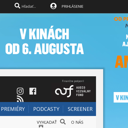
PRIHLÁSENIE
Finančne podporil
PREMIÉRY
PODCASTY
SCREENER
VYHĽADAŤ
O NÁS