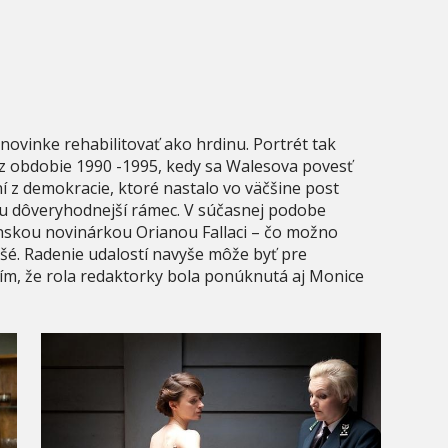
novinke rehabilitovať ako hrdinu. Portrét tak
z obdobie 1990 -1995, kedy sa Walesova povesť
ní z demokracie, ktoré nastalo vo väčšine post
hu dôveryhodnejší rámec. V súčasnej podobe
ianskou novinárkou Orianou Fallaci – čo možno
šé. Radenie udalostí navyše môže byť pre
ním, že rola redaktorky bola ponúknutá aj Monice