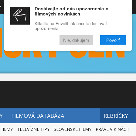
y
Rozprávky
Funny
Docu
Dostávajte od nás upozornenia o
filmových novinkách
RECENZIE
VIDEÁ
FILMY
Kliknite na Povoliť, ak chcete dostávať
upozornenia
Nie, ďakujem
Povoliť
Y
FILMOVÁ DATABÁZA
REBRÍČKY
 FILMY
TELEVÍZNE TIPY
SLOVENSKÉ FILMY
PRÁVE V KINÁCH