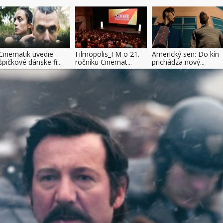
Cinematik uvedie
Filmopolis_FM o 21.
Americký sen: Do kín
špičkové dánske fi...
ročníku Cinemat...
prichádza nový...