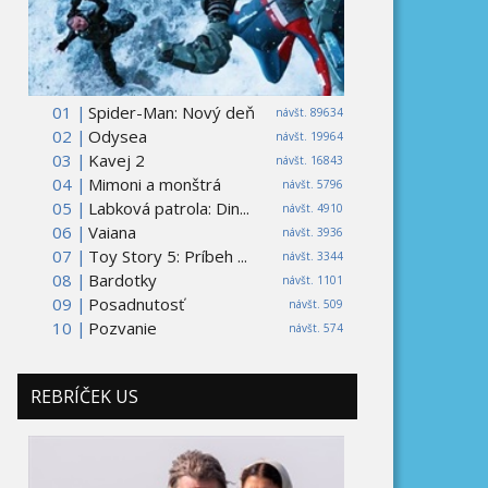
01 |
Spider-Man: Nový deň
návšt. 89634
02 |
Odysea
návšt. 19964
03 |
Kavej 2
návšt. 16843
04 |
Mimoni a monštrá
návšt. 5796
05 |
Labková patrola: Din...
návšt. 4910
06 |
Vaiana
návšt. 3936
07 |
Toy Story 5: Príbeh ...
návšt. 3344
08 |
Bardotky
návšt. 1101
09 |
Posadnutosť
návšt. 509
10 |
Pozvanie
návšt. 574
REBRÍČEK US