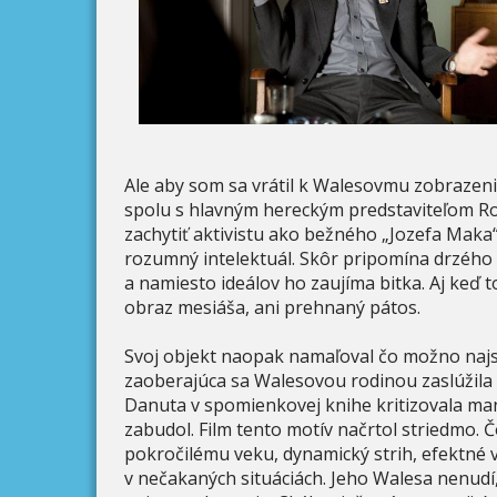
Ale aby som sa vrátil k Walesovmu zobrazeniu
spolu s hlavným hereckým predstaviteľom Ro
zachytiť aktivistu ako bežného „Jozefa Mak
rozumný intelektuál. Skôr pripomína drzého 
a namiesto ideálov ho zaujíma bitka. Aj keď
obraz mesiáša, ani prehnaný pátos.
Svoj objekt naopak namaľoval čo možno najsym
zaoberajúca sa Walesovou rodinou zaslúžila
Danuta v spomienkovej knihe kritizovala man
zabudol. Film tento motív načrtol striedmo. 
pokročilému veku, dynamický strih, efektné 
v nečakaných situáciách. Jeho Walesa nenud