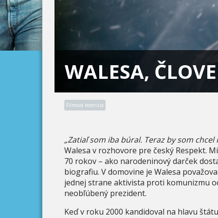
WALESA, ČLOVE
Filmová recenzia
„Zatiaľ som iba búral. Teraz by som chcel
Walesa v rozhovore pre český Respekt. Minu
70 rokov – ako narodeninový darček dosta
biografiu. V domovine je Walesa považova
jednej strane aktivista proti komunizmu 
neobľúbený prezident.
Keď v roku 2000 kandidoval na hlavu štátu