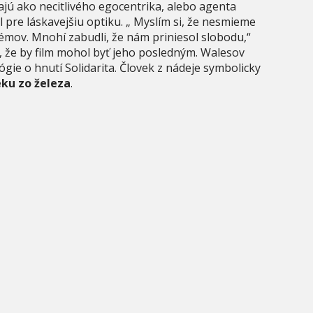
ajú ako necitlivého egocentrika, alebo agenta
ol pre láskavejšiu optiku. „ Myslím si, že nesmieme
lémov. Mnohí zabudli, že nám priniesol slobodu,“
í, že by film mohol byť jeho posledným. Walesov
ógie o hnutí Solidarita. Človek z nádeje symbolicky
eku zo železa
.