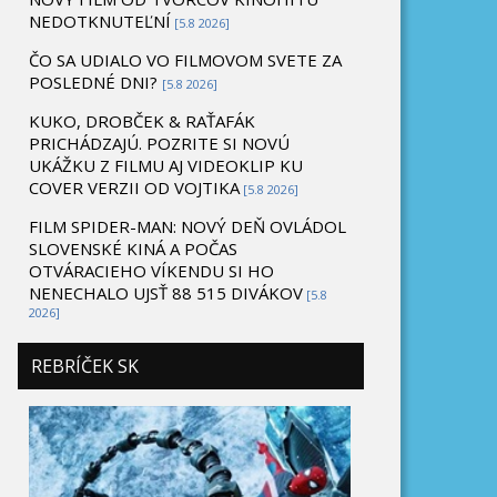
NEDOTKNUTEĽNÍ
[5.8 2026]
ČO SA UDIALO VO FILMOVOM SVETE ZA
POSLEDNÉ DNI?
[5.8 2026]
KUKO, DROBČEK & RAŤAFÁK
PRICHÁDZAJÚ. POZRITE SI NOVÚ
UKÁŽKU Z FILMU AJ VIDEOKLIP KU
COVER VERZII OD VOJTIKA
[5.8 2026]
FILM SPIDER-MAN: NOVÝ DEŇ OVLÁDOL
SLOVENSKÉ KINÁ A POČAS
OTVÁRACIEHO VÍKENDU SI HO
NENECHALO UJSŤ 88 515 DIVÁKOV
[5.8
2026]
REBRÍČEK SK