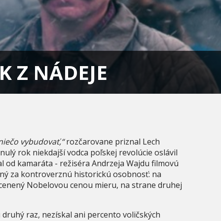
K Z NÁDEJE
 niečo vybudovať,“
rozčarovane priznal Lech
lý rok niekdajší vodca poľskej revolúcie oslávil
l od kamaráta - režiséra Andrzeja Wajdu filmovú
ný za kontroverznú historickú osobnosť: na
ocenený Nobelovou cenou mieru, na strane druhej
 druhý raz, nezískal ani percento voličských