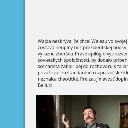
Wajda neskrýva, že chcel Walesu vo svojej 
zostáva neúplný bez prezidentskej bodky 
výrazne zhoršila. Práve epilóg o vytriezve
sovietskych spoločností, by dodalo príbe
scenárista zabalil dej do rozhovoru s tal
považovať za štandardné rozprávačské kli
neznalca chaotické. Pre zaujímavosť dopl
Belluci.