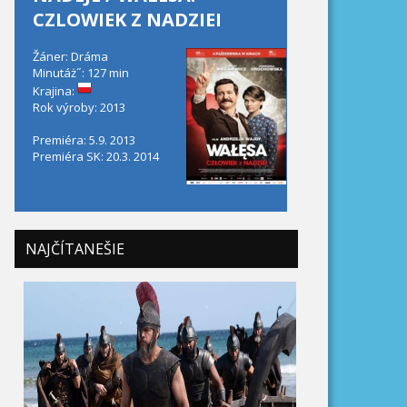
CZLOWIEK Z NADZIEI
Žáner: Dráma
Minutáż˝: 127 min
Krajina:
Rok výroby: 2013
Premiéra: 5.9. 2013
Premiéra SK: 20.3. 2014
NAJČÍTANEŠIE