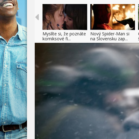
Myslíte si, že poznáte
Nový Spider-Man si
komiksové fi...
na Slovensku zap...