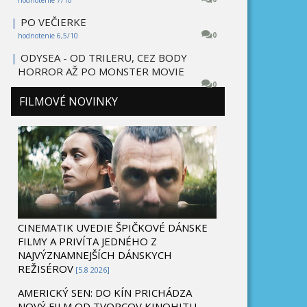
|
PO VEČIERKE
0
hodnotenie 6,5/10
|
ODYSEA - OD TRILERU, CEZ BODY
HORROR AŽ PO MONSTER MOVIE
0
FILMOVÉ NOVINKY
CINEMATIK UVEDIE ŠPIČKOVÉ DÁNSKE
FILMY A PRIVÍTA JEDNÉHO Z
NAJVÝZNAMNEJŠÍCH DÁNSKYCH
REŽISÉROV
[5.8 2026]
AMERICKÝ SEN: DO KÍN PRICHÁDZA
NOVÝ FILM OD TVORCOV KINOHITU