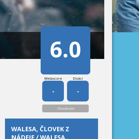
6.0
Metascore
Diváci
-
-
Ohodnotiť
WALESA, ČLOVEK Z
NÁDEJE / WALESA.