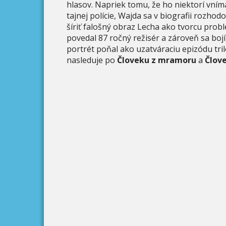
hlasov. Napriek tomu, že ho niektorí vním
tajnej polície, Wajda sa v biografii rozhod
šíriť falošný obraz Lecha ako tvorcu prob
povedal 87 ročný režisér a zároveň sa boj
portrét poňal ako uzatváraciu epizódu tril
nasleduje po
Človeku z mramoru
a
Člov