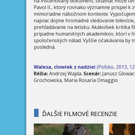
na inscenovaný dokument, sklamať môže cenz
Pavol II., ktorý rovnako významne prispel k 
mimoriadne nábožnom kontexte. Vypočujeme
najviac dojme hromadné sledovanie televízie, 
prehľadávanie na letisku. Akákoľvek kritika 
prípadne humanitných akademikov, ktorí v ň
spoločenských nálad. Vyššie očakávania by m
posledná.
Walesa, clowiek z nadziei
(Poľsko, 2013, 12
Réžia:
Andrzej Wajda.
Scenár:
Janusz Glowac
Grochowska, Maria Rosaria Omaggio
ĎALŠIE FILMOVÉ RECENZIE