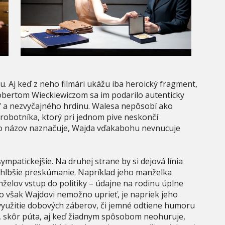
. Aj keď z neho filmári ukážu iba heroický fragment,
bertom Wieckiewiczom sa im podarilo autenticky
a“ a nezvyčajného hrdinu. Walesa nepôsobí ako
robotníka, ktorý pri jednom pive neskončí
 to názov naznačuje, Wajda vďakabohu nevnucuje
patickejšie. Na druhej strane by si dejová línia
 hlbšie preskúmanie. Napríklad jeho manželka
želov vstup do politiky – údajne na rodinu úplne
Čo však Wajdovi nemožno uprieť, je napriek jeho
využitie dobových záberov, či jemné odtiene humoru
í, skôr púta, aj keď žiadnym spôsobom neohuruje,