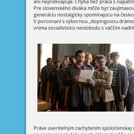
ani neprekvapuje. Chýba tiež práca s napätím,
Pre slovenského diváka môže byť zaujímavou 
generáciu nostalgicky spomínajúcu na česko
V porovnaní s výbornou „dopingovou drámou
vníma socialistickú neslobodu s väčším nadh
Práve uveriteľným zachytením spoločenskej n