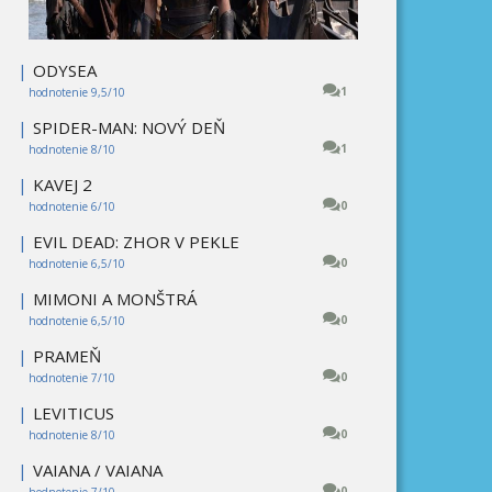
|
ODYSEA
1
hodnotenie 9,5/10
|
SPIDER-MAN: NOVÝ DEŇ
1
hodnotenie 8/10
|
KAVEJ 2
0
hodnotenie 6/10
|
EVIL DEAD: ZHOR V PEKLE
0
hodnotenie 6,5/10
|
MIMONI A MONŠTRÁ
0
hodnotenie 6,5/10
|
PRAMEŇ
0
hodnotenie 7/10
|
LEVITICUS
0
hodnotenie 8/10
|
VAIANA / VAIANA
0
hodnotenie 7/10