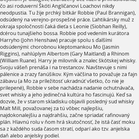
čo asi roduverní Škóti Angličanovi Loachovi nikdy
neodpustia. Tu žije prchký bitkár Robbie (Paul Brannigan),
odsúdený na verejno-prospešné práce. Ľahtikársky muž z
okraja spoločnosti čaká dieťa s Leonie (Siobhan Reilly),
dcérou tunajšieho bossa. Robbie pod vedením kurátora
Harryho (John Henshaw) pracuje spolu s ďalšími
odsúdenými: chorobnou kleptomankou Mo (Jasmin
Riggins), nahlúplym Albertom (Gary Maitland) a Rhinom
(William Ruane). Harry je milovník a znalec škótskej whisky.
Svoju vášeň prenáša i na trestancov. Navštevuje s nimi
pálenice a zrazy fanúšikov. Kým väčšina to považuje za fajn
zábavu (a Mo za príležitosť ukradnúť všetko, čo nie je
prilepené), Robbie v sebe nachádza nadanie ochutnávača,
svet whisky a jeho jedinečná kultúra ho fascinujú. Keď sa
dozvie, že v starom skladisku objavili posledný sud whisky
Malt Mill, považovanej za tú vôbec najlepšiu,
najdokonalejšiu a najdrahšiu, začne spriadať rafinovaný
plán. Hlavnú rolu v ňom hrá skutočnosť, že istá časť moku
sa z každého suda časom stratí, odparí ako tzv. anjelska
daň alebo anjelsky podiel.