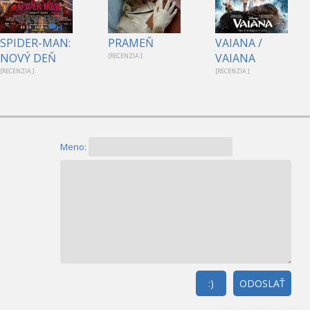
1
SPIDER-MAN:
PRAMEŇ
VAIANA /
NOVÝ DEŇ
VAIANA
[RECENZIA ]
[RECENZIA ]
[RECENZIA ]
Meno:
:)
ODOSLAŤ