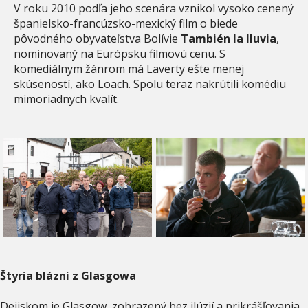
V roku 2010 podľa jeho scenára vznikol vysoko cenený
španielsko-francúzsko-mexický film o biede
pôvodného obyvateľstva Bolívie
También la lluvia
,
nominovaný na Európsku filmovú cenu. S
komediálnym žánrom má Laverty ešte menej
skúseností, ako Loach. Spolu teraz nakrútili komédiu
mimoriadnych kvalít.
Štyria blázni z Glasgowa
Dejiskom je Glasgow, zobrazený bez ilúzií a prikrášľovania,