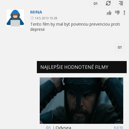
01
MINA
14.5.2013 10:28
Tento film by mal byt povinnou prevenciou proti
depresii
01
NAJLEPŠIE HODNOTENÉ FILMY
01 |
Odysea
9,5/10