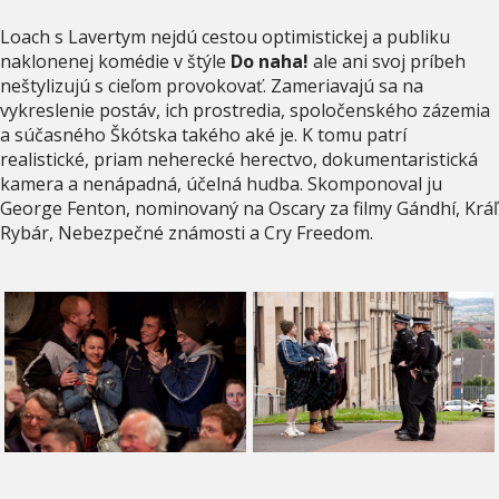
Loach s Lavertym nejdú cestou optimistickej a publiku
naklonenej komédie v štýle
Do naha!
ale ani svoj príbeh
neštylizujú s cieľom provokovať. Zameriavajú sa na
vykreslenie postáv, ich prostredia, spoločenského zázemia
a súčasného Škótska takého aké je. K tomu patrí
realistické, priam neherecké herectvo, dokumentaristická
kamera a nenápadná, účelná hudba. Skomponoval ju
George Fenton, nominovaný na Oscary za filmy Gándhí, Kráľ
Rybár, Nebezpečné známosti a Cry Freedom.