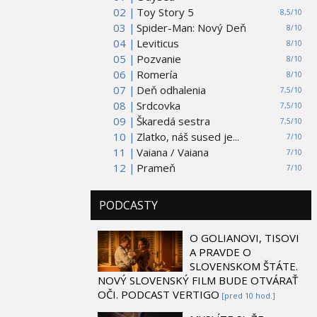
02 |
Toy Story 5
8,5/10
03 |
Spider-Man: Nový Deň
8/10
04 |
Leviticus
8/10
05 |
Pozvanie
8/10
06 |
Romería
8/10
07 |
Deň odhalenia
7,5/10
08 |
Srdcovka
7,5/10
09 |
Škaredá sestra
7,5/10
10 |
Zlatko, náš sused je...
7/10
11 |
Vaiana / Vaiana
7/10
12 |
Prameň
7/10
PODCASTY
O GOLIANOVI, TISOVI
A PRAVDE O
SLOVENSKOM ŠTÁTE.
NOVÝ SLOVENSKÝ FILM BUDE OTVÁRAŤ
OČI. PODCAST VERTIGO
[pred 10 hod.]