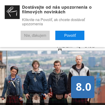
Dostávajte od nás upozornenia o
filmových novinkách
Kliknite na Povoliť, ak chcete dostávať
upozornenia
NOVINKY
RECENZIE
TRAILERY
FILMOVÁ DATABÁZA
Nie, ďakujem
Povoliť
VYHĽADAŤ
O NÁS
8.0