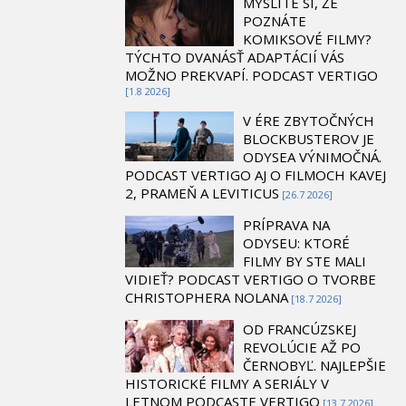
MYSLÍTE SI, ŽE
POZNÁTE
KOMIKSOVÉ FILMY?
TÝCHTO DVANÁSŤ ADAPTÁCIÍ VÁS
MOŽNO PREKVAPÍ. PODCAST VERTIGO
[1.8 2026]
V ÉRE ZBYTOČNÝCH
BLOCKBUSTEROV JE
ODYSEA VÝNIMOČNÁ.
PODCAST VERTIGO AJ O FILMOCH KAVEJ
2, PRAMEŇ A LEVITICUS
[26.7 2026]
PRÍPRAVA NA
ODYSEU: KTORÉ
FILMY BY STE MALI
VIDIEŤ? PODCAST VERTIGO O TVORBE
CHRISTOPHERA NOLANA
[18.7 2026]
OD FRANCÚZSKEJ
REVOLÚCIE AŽ PO
ČERNOBYĽ. NAJLEPŠIE
HISTORICKÉ FILMY A SERIÁLY V
LETNOM PODCASTE VERTIGO
[13.7 2026]