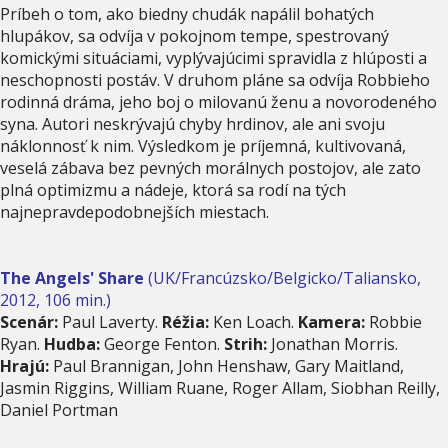
Príbeh o tom, ako biedny chudák napálil bohatých
hlupákov, sa odvíja v pokojnom tempe, spestrovaný
komickými situáciami, vyplývajúcimi spravidla z hlúposti a
neschopnosti postáv. V druhom pláne sa odvíja Robbieho
rodinná dráma, jeho boj o milovanú ženu a novorodeného
syna. Autori neskrývajú chyby hrdinov, ale ani svoju
náklonnosť k nim. Výsledkom je príjemná, kultivovaná,
veselá zábava bez pevných morálnych postojov, ale zato
plná optimizmu a nádeje, ktorá sa rodí na tých
najnepravdepodobnejších miestach.
The Angels' Share
(UK/Francúzsko/Belgicko/Taliansko,
2012, 106 min.)
Scenár:
Paul Laverty.
Réžia:
Ken Loach.
Kamera:
Robbie
Ryan.
Hudba:
George Fenton.
Strih:
Jonathan Morris.
Hrajú:
Paul Brannigan, John Henshaw, Gary Maitland,
Jasmin Riggins, William Ruane, Roger Allam, Siobhan Reilly,
Daniel Portman