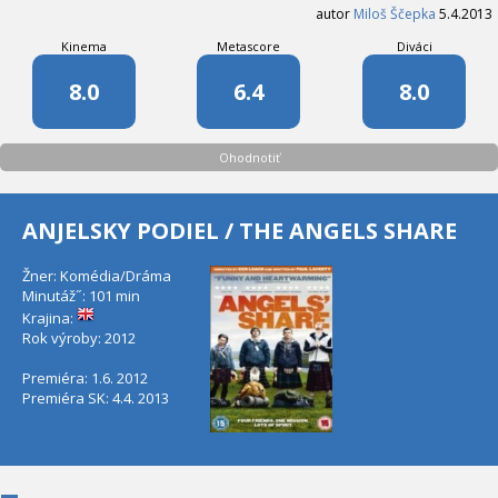
autor
Miloš Ščepka
5.4.2013
Kinema
Metascore
Diváci
8.0
6.4
8.0
Ohodnotiť
ANJELSKY PODIEL / THE ANGELS SHARE
Žner: Komédia/Dráma
Minutáž˝: 101 min
Krajina:
Rok výroby: 2012
Premiéra: 1.6. 2012
Premiéra SK: 4.4. 2013