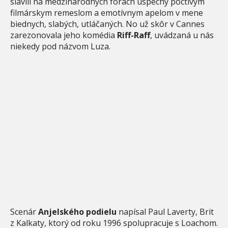
slávili na medzinárodných fórach úspechy poctivým
filmárskym remeslom a emotívnym apelom v mene
biednych, slabých, utláčaných. No už skôr v Cannes
zarezonovala jeho komédia
Riff-Raff
, uvádzaná u nás
niekedy pod názvom Luza.
Scenár
Anjelského podielu
napísal Paul Laverty, Brit
z Kalkaty, ktorý od roku 1996 spolupracuje s Loachom.