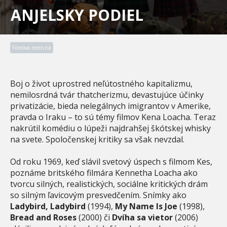
ANJELSKY PODIEL
Filmová recenzia
Boj o život uprostred neľútostného kapitalizmu,
nemilosrdná tvár thatcherizmu, devastujúce účinky
privatizácie, bieda nelegálnych imigrantov v Amerike,
pravda o Iraku – to sú témy filmov Kena Loacha. Teraz
nakrútil komédiu o lúpeži najdrahšej škótskej whisky
na svete. Spoločenskej kritiky sa však nevzdal.
Od roku 1969, keď slávil svetový úspech s filmom Kes,
poznáme britského filmára Kennetha Loacha ako
tvorcu silných, realistických, sociálne kritických drám
so silným ľavicovým presvedčením. Snímky ako
Ladybird, Ladybird
(1994),
My Name Is Joe
(1998),
Bread and Roses
(2000) či
Dvíha sa vietor
(2006)