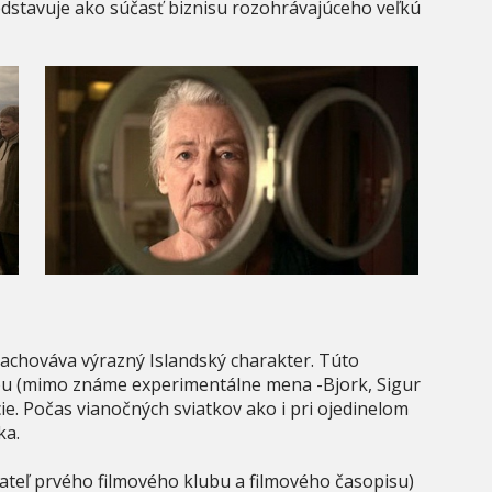
redstavuje ako súčasť biznisu rozohrávajúceho veľkú
zachováva výrazný Islandský charakter. Túto
u (mimo známe experimentálne mena -Bjork, Sigur
ie. Počas vianočných sviatkov ako i pri ojedinelom
ka.
dateľ prvého filmového klubu a filmového časopisu)