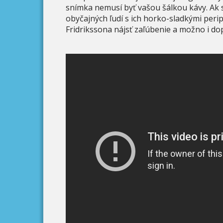
snímka nemusí byť vašou šálkou kávy. Ak 
obyčajných ľudí s ich horko-sladkými perip
Fridrikssona nájsť zaľúbenie a možno i d