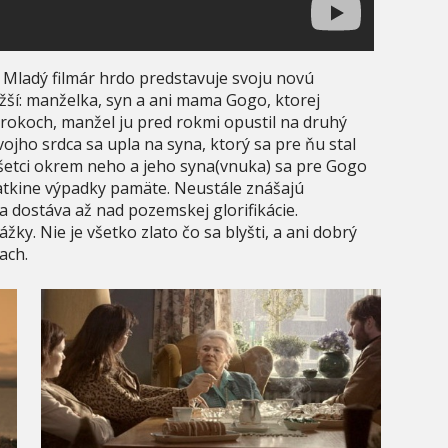
 Mladý filmár hrdo predstavuje svoju novú
ižší: manželka, syn a ani mama Gogo, ktorej
v rokoch, manžel ju pred rokmi opustil na druhý
ojho srdca sa upla na syna, ktorý sa pre ňu stal
šetci okrem neho a jeho syna(vnuka) sa pre Gogo
atkine výpadky pamäte. Neustále znášajú
sa dostáva až nad pozemskej glorifikácie.
žky. Nie je všetko zlato čo sa blyšti, a ani dobrý
ach.