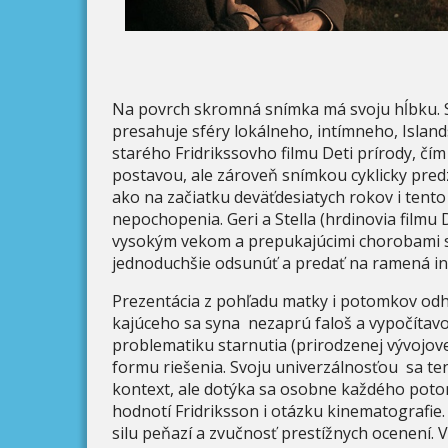
Na povrch skromná snímka má svoju hĺbku. 
presahuje sféry lokálneho, intímneho, Islan
starého Fridrikssovho filmu Deti prírody, čí
postavou, ale zároveň snímkou cyklicky pre
ako na začiatku deväťdesiatych rokov i tent
nepochopenia. Geri a Stella (hrdinovia film
vysokým vekom a prepukajúcimi chorobami stal
jednoduchšie odsunúť a predať na ramená in
Prezentácia z pohľadu matky i potomkov odhaľ
kajúceho sa syna nezaprú faloš a vypočítavo
problematiku starnutia (prirodzenej vývojove
formu riešenia. Svoju univerzálnosťou sa t
kontext, ale dotýka sa osobne každého poto
hodnotí Fridriksson i otázku kinematografie
silu peňazí a zvučnosť prestížnych ocenení. V