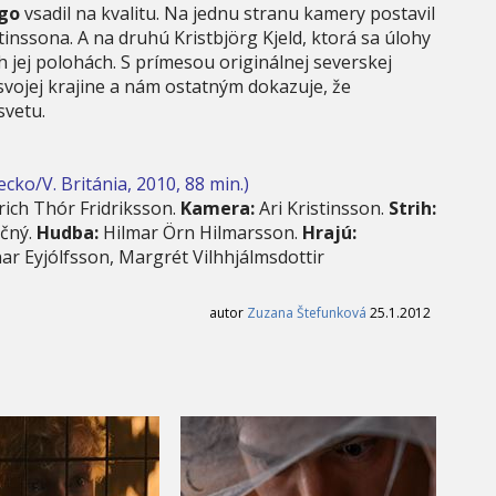
go
vsadil na kvalitu. Na jednu stranu kamery postavil
nssona. A na druhú Kristbjörg Kjeld, ktorá sa úlohy
 jej polohách. S prímesou originálnej severskej
vojej krajine a nám ostatným dokazuje, že
svetu.
/V. Británia, 2010, 88 min.)
rich Thór Fridriksson.
Kamera:
Ari Kristinsson.
Strih:
očný.
Hudba:
Hilmar Örn Hilmarsson.
Hrajú:
ar Eyjólfsson, Margrét Vilhhjálmsdottir
autor
Zuzana Štefunková
25.1.2012