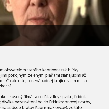
nám obyvateľom starého kontinent tak blízky
ojimi pokojnými zelenými pláňami siahajúcimi až
mi. Čo ale o tejto nenápadnej krajine viem mimo
vykoch?
 ako skúsený filmár a rodák z Reykjaviku, Fridrik
ť diváka nezasväteného do Fridrikssonovej tvorby,
 (na spôsob bratov Kaurismäkiovcov), že táto