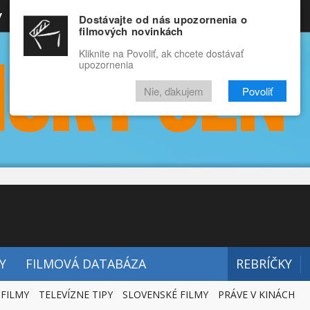
y
Rozprávky
Funny
Docu
Dostávajte od nás upozornenia o
filmových novinkách
RECENZIE
VIDEÁ
FILMY
Kliknite na Povoliť, ak chcete dostávať
upozornenia
Nie, ďakujem
Povoliť
Y
FILMOVÁ DATABÁZA
REBRÍČKY
 FILMY
TELEVÍZNE TIPY
SLOVENSKÉ FILMY
PRÁVE V KINÁCH