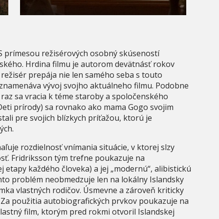
S prímesou režisérových osobný skúseností
dského. Hrdina filmu je autorom devätnásť rokov
m režisér prepája nie len samého seba s touto
dznamenáva vývoj svojho aktuálneho filmu. Podobne
o raz sa vracia k téme staroby a spoločenského
u Deti prírody) sa rovnako ako mama Gogo svojim
i pre svojich blízkych príťažou, ktorú je
ých.
uje rozdielnosť vnímania situácie, v ktorej slzy
sť. Fridriksson tým trefne poukazuje na
j etapy každého človeka) a jej „modernú“, alibistickú
ento problém neobmedzuje len na lokálny Islandsky
mka vlastných rodičov. Úsmevne a zároveň kriticky
. Za použitia autobiografických prvkov poukazuje na
lastný film, ktorým pred rokmi otvoril Islandskej