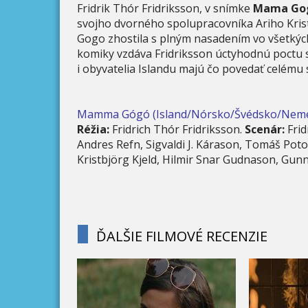
Fridrik Thór Fridriksson, v snímke
Mama Go
svojho dvorného spolupracovníka Ariho Kristi
Gogo zhostila s plným nasadením vo všetkých
komiky vzdáva Fridriksson úctyhodnú poctu s
i obyvatelia Islandu majú čo povedať celému 
Mamma Gógó (Island/Nórsko/Švédsko/Nemecko
Réžia:
Fridrich Thór Fridriksson.
Scenár:
Frid
Andres Refn, Sigvaldi J. Kárason, Tomáš Pot
Kristbjörg Kjeld, Hilmir Snar Gudnason, Gunn
ĎALŠIE FILMOVÉ RECENZIE