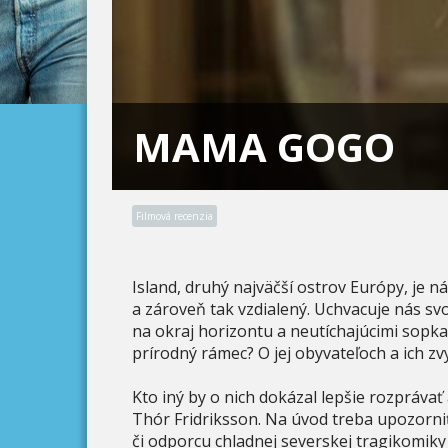
MAMA GOGO
Filmová recenzia
Island, druhý najväčší ostrov Európy, je 
a zároveň tak vzdialený. Uchvacuje nás sv
na okraj horizontu a neutíchajúcimi sopka
prírodný rámec? O jej obyvateľoch a ich z
Kto iný by o nich dokázal lepšie rozprávať
Thór Fridriksson. Na úvod treba upozorni
či odporcu chladnej severskej tragikomiky