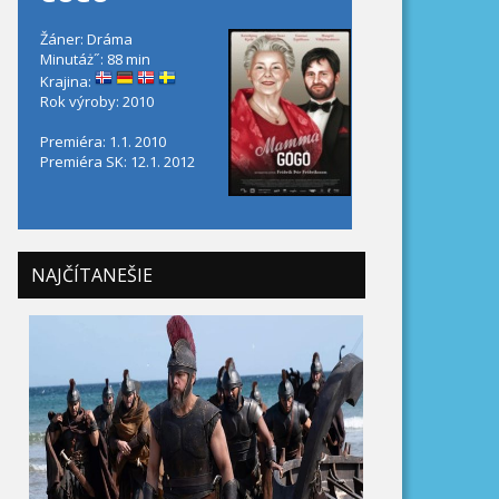
Žáner: Dráma
Minutáż˝: 88 min
Krajina:
Rok výroby: 2010
Premiéra: 1.1. 2010
Premiéra SK: 12.1. 2012
NAJČÍTANEŠIE