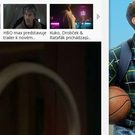
HBO max predstavuje
Kuko, Drobček &
trailer k novém...
Raťafák prichádzajú...