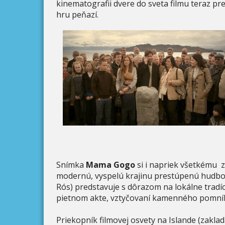
kinematografii dvere do sveta filmu teraz p
hru peňazí.
Snímka
Mama Gogo
si i napriek všetkému 
modernú, vyspelú krajinu prestúpenú hudbo
Rós) predstavuje s dôrazom na lokálne tradíc
pietnom akte, vztyčovaní kamenného pomní
Priekopník filmovej osvety na Islande (zakla