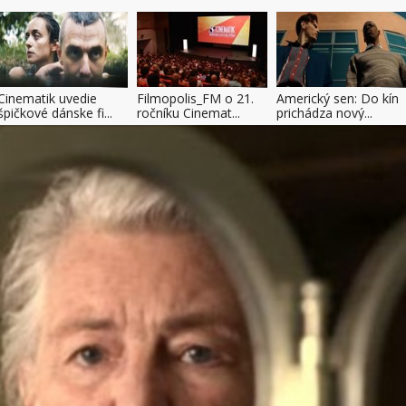
Cinematik uvedie
Filmopolis_FM o 21.
Americký sen: Do kín
špičkové dánske fi...
ročníku Cinemat...
prichádza nový...