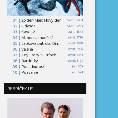
01 |
Spider-Man: Nový deň
návšt. 89634
02 |
Odysea
návšt. 19964
03 |
Kavej 2
návšt. 16843
04 |
Mimoni a monštrá
návšt. 5796
05 |
Labková patrola: Din...
návšt. 4910
06 |
Vaiana
návšt. 3936
07 |
Toy Story 5: Príbeh ...
návšt. 3344
08 |
Bardotky
návšt. 1101
09 |
Posadnutosť
návšt. 509
10 |
Pozvanie
návšt. 574
REBRÍČEK US