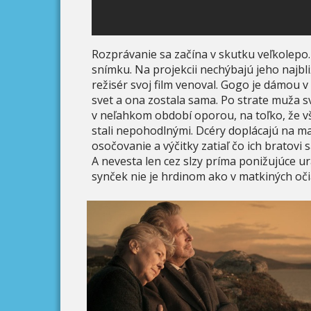
Rozprávanie sa začína v skutku veľkolepo.
snímku. Na projekcii nechýbajú jeho najbl
režisér svoj film venoval. Gogo je dámou 
svet a ona zostala sama. Po strate muža sv
v neľahkom období oporou, na toľko, že v
stali nepohodlnými. Dcéry doplácajú na m
osočovanie a výčitky zatiaľ čo ich bratovi 
A nevesta len cez slzy príma ponižujúce urá
synček nie je hrdinom ako v matkiných oči