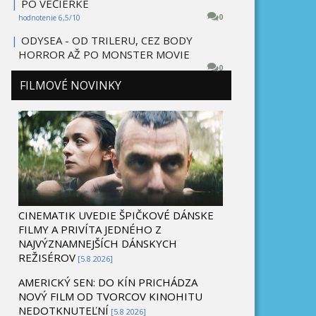
|
PO VEČIERKE
0
hodnotenie 6,5/10
|
ODYSEA - OD TRILERU, CEZ BODY
HORROR AŽ PO MONSTER MOVIE
0
FILMOVÉ NOVINKY
CINEMATIK UVEDIE ŠPIČKOVÉ DÁNSKE
FILMY A PRIVÍTA JEDNÉHO Z
NAJVÝZNAMNEJŠÍCH DÁNSKYCH
REŽISÉROV
[5.8 2026]
AMERICKÝ SEN: DO KÍN PRICHÁDZA
NOVÝ FILM OD TVORCOV KINOHITU
NEDOTKNUTEĽNÍ
[5.8 2026]