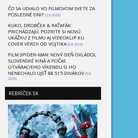
ČO SA UDIALO VO FILMOVOM SVETE ZA
POSLEDNÉ DNI?
[5.8 2026]
KUKO, DROBČEK & RAŤAFÁK
PRICHÁDZAJÚ. POZRITE SI NOVÚ
UKÁŽKU Z FILMU AJ VIDEOKLIP KU
COVER VERZII OD VOJTIKA
[5.8 2026]
FILM SPIDER-MAN: NOVÝ DEŇ OVLÁDOL
SLOVENSKÉ KINÁ A POČAS
OTVÁRACIEHO VÍKENDU SI HO
NENECHALO UJSŤ 88 515 DIVÁKOV
[5.8
2026]
REBRÍČEK SK