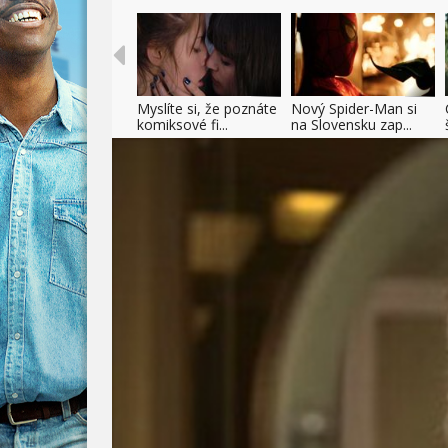
Myslíte si, že poznáte
Nový Spider-Man si
komiksové fi...
na Slovensku zap...