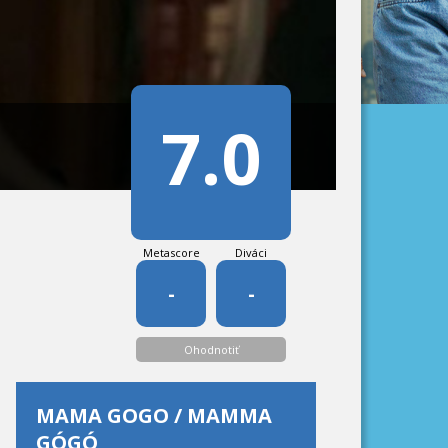
7.0
Metascore
Diváci
-
-
Ohodnotiť
MAMA GOGO / MAMMA
GÓGÓ