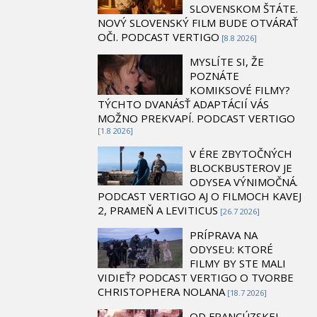
SLOVENSKOM ŠTÁTE.
NOVÝ SLOVENSKÝ FILM BUDE OTVÁRAŤ
OČI. PODCAST VERTIGO
[8.8 2026]
MYSLÍTE SI, ŽE
POZNÁTE
KOMIKSOVÉ FILMY?
TÝCHTO DVANÁSŤ ADAPTÁCIÍ VÁS
MOŽNO PREKVAPÍ. PODCAST VERTIGO
[1.8 2026]
V ÉRE ZBYTOČNÝCH
BLOCKBUSTEROV JE
ODYSEA VÝNIMOČNÁ.
PODCAST VERTIGO AJ O FILMOCH KAVEJ
2, PRAMEŇ A LEVITICUS
[26.7 2026]
PRÍPRAVA NA
ODYSEU: KTORÉ
FILMY BY STE MALI
VIDIEŤ? PODCAST VERTIGO O TVORBE
CHRISTOPHERA NOLANA
[18.7 2026]
OD FRANCÚZSKEJ