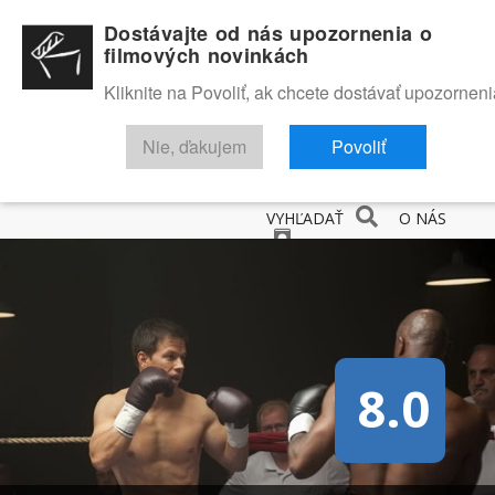
Dostávajte od nás upozornenia o
filmových novinkách
Kliknite na Povoliť, ak chcete dostávať upozorneni
Nie, ďakujem
Povoliť
NOVINKY
RECENZIE
TRAILERY
FILMOVÁ DATABÁZA
VYHĽADAŤ
O NÁS
8.0