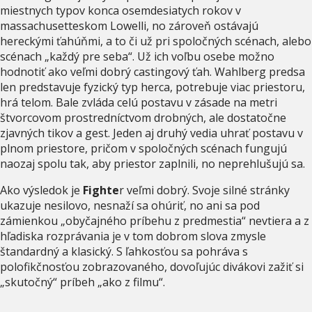
miestnych typov konca osemdesiatych rokov v
massachusetteskom Lowelli, no zároveň ostávajú
hereckými ťahúňmi, a to či už pri spoločných scénach, alebo
scénach „každý pre seba“. Už ich voľbu osebe možno
hodnotiť ako veľmi dobrý castingový ťah. Wahlberg predsa
len predstavuje fyzický typ herca, potrebuje viac priestoru,
hrá telom. Bale zvláda celú postavu v zásade na metri
štvorcovom prostredníctvom drobných, ale dostatočne
zjavných tikov a gest. Jeden aj druhý vedia uhrať postavu v
plnom priestore, pričom v spoločných scénach fungujú
naozaj spolu tak, aby priestor zaplnili, no neprehlušujú sa.
Ako výsledok je
Fighte
r veľmi dobrý. Svoje silné stránky
ukazuje nesilovo, nesnaží sa ohúriť, no ani sa pod
zámienkou „obyčajného príbehu z predmestia“ nevtiera a z
hľadiska rozprávania je v tom dobrom slova zmysle
štandardný a klasický. S ľahkosťou sa pohráva s
polofikčnosťou zobrazovaného, dovoľujúc divákovi zažiť si
„skutočný“ príbeh „ako z filmu“.