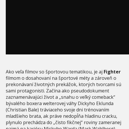
Ako veľa filmov so športovou tematikou, je aj
Fighter
filmom o dosahovaní na športové méty a zároveň o
prekonávaní životných prekážok, ktorých tvorcami sú
sami protagonisti. Začína ako pseudodokument
zaznamenávajúci život a „snahu o veľký comeback“
bývalého boxera welterovej váhy Dickyho Eklunda
(Christian Bale) tráviaceho svoje dni trénovaním
mladšieho brata, ak práve nedopĺňa hladinu cracku,
plynulo prechádza do „čisto fikčnej“ roviny zameranej
najmä na kariéru Mickyho Warda (Mark Wahlberg)