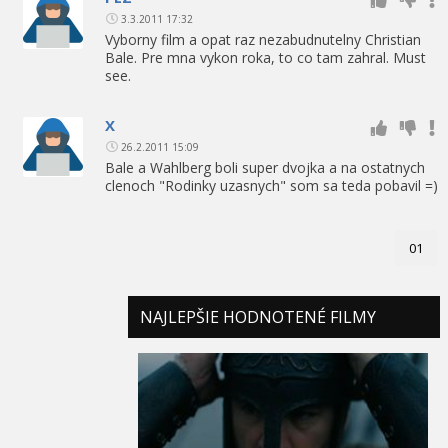
3.3.2011 17:32
Vyborny film a opat raz nezabudnutelny Christian
Bale. Pre mna vykon roka, to co tam zahral. Must
see.
X
26.2.2011 15:09
Bale a Wahlberg boli super dvojka a na ostatnych
clenoch "Rodinky uzasnych" som sa teda pobavil =)
01
NAJLEPŠIE HODNOTENÉ FILMY