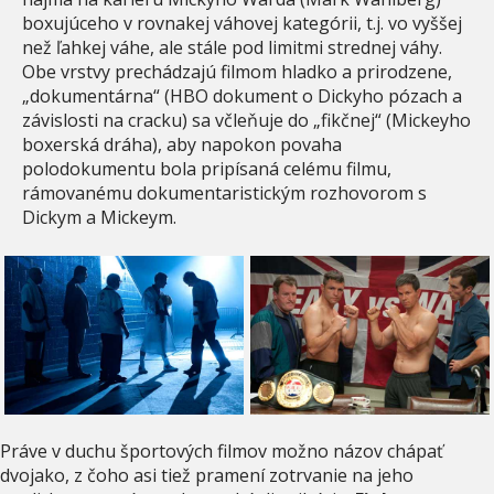
boxujúceho v rovnakej váhovej kategórii, t.j. vo vyššej
než ľahkej váhe, ale stále pod limitmi strednej váhy.
Obe vrstvy prechádzajú filmom hladko a prirodzene,
„dokumentárna“ (HBO dokument o Dickyho pózach a
závislosti na cracku) sa včleňuje do „fikčnej“ (Mickeyho
boxerská dráha), aby napokon povaha
polodokumentu bola pripísaná celému filmu,
rámovanému dokumentaristickým rozhovorom s
Dickym a Mickeym.
Práve v duchu športových filmov možno názov chápať
dvojako, z čoho asi tiež pramení zotrvanie na jeho