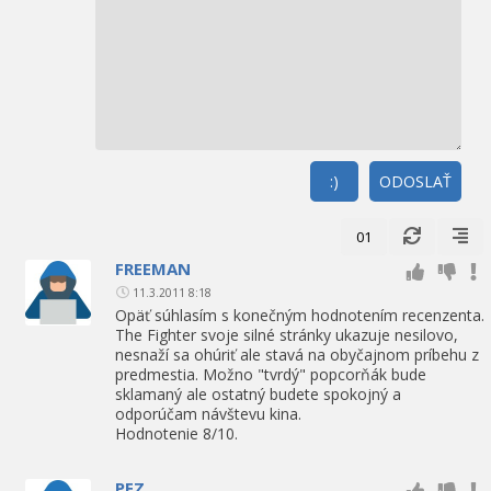
:)
ODOSLAŤ
01
FREEMAN
11.3.2011 8:18
Opäť súhlasím s konečným hodnotením recenzenta.
The Fighter svoje silné stránky ukazuje nesilovo,
nesnaží sa ohúriť ale stavá na obyčajnom príbehu z
predmestia. Možno "tvrdý" popcorňák bude
sklamaný ale ostatný budete spokojný a
odporúčam návštevu kina.
Hodnotenie 8/10.
PEZ