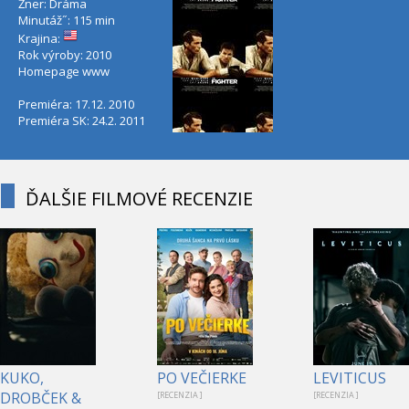
Žner: Dráma
Minutáž˝: 115 min
Krajina:
Rok výroby: 2010
Homepage
www
Premiéra: 17.12. 2010
Premiéra SK: 24.2. 2011
ĎALŠIE FILMOVÉ RECENZIE
KUKO,
PO VEČIERKE
LEVITICUS
DROBČEK &
[RECENZIA ]
[RECENZIA ]