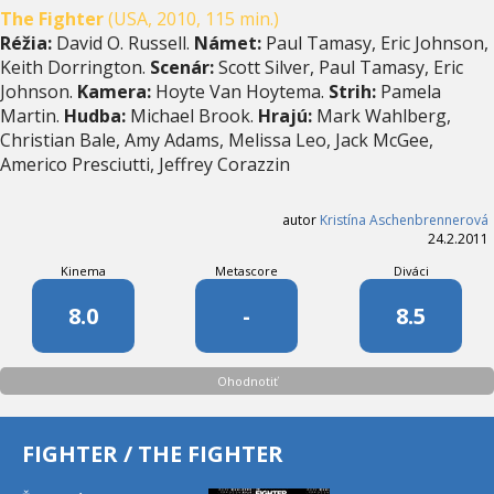
The Fighter
(USA, 2010, 115 min.)
Réžia:
David O. Russell.
Námet:
Paul Tamasy, Eric Johnson,
Keith Dorrington.
Scenár:
Scott Silver, Paul Tamasy, Eric
Johnson.
Kamera:
Hoyte Van Hoytema.
Strih:
Pamela
Martin.
Hudba:
Michael Brook.
Hrajú:
Mark Wahlberg,
Christian Bale, Amy Adams, Melissa Leo, Jack McGee,
Americo Presciutti, Jeffrey Corazzin
autor
Kristína Aschenbrennerová
24.2.2011
Kinema
Metascore
Diváci
8.0
-
8.5
Ohodnotiť
FIGHTER / THE FIGHTER