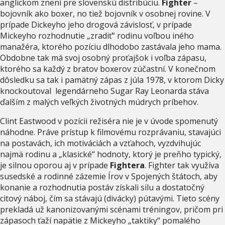
anglickom znení pre slovenskú distribúciu.
Fighter
–
bojovník ako boxer, no tiež bojovník v osobnej rovine. V
prípade Dickeyho jeho drogová závislosť, v prípade
Mickeyho rozhodnutie „zradiť“ rodinu voľbou iného
manažéra, ktorého pozíciu dlhodobo zastávala jeho mama.
Obdobne tak má svoj osobný proťajšok i voľba zápasu,
ktorého sa každý z bratov boxerov zúčastní. V konečnom
dôsledku sa tak i pamätný zápas z júla 1978, v ktorom Dicky
knockoutoval legendárneho Sugar Ray Leonarda stáva
ďalším z malých veľkých životných múdrych príbehov.
Clint Eastwood v pozícii režiséra nie je v úvode spomenutý
náhodne. Práve prístup k filmovému rozprávaniu, stavajúci
na postavách, ich motiváciách a vzťahoch, vyzdvihujúc
najmä rodinu a „klasické“ hodnoty, ktorý je preňho typický,
je silnou oporou aj v prípade
Fightera
. Fighter tak využíva
susedské a rodinné zázemie Írov v Spojených štátoch, aby
konanie a rozhodnutia postáv získali silu a dostatočný
citový náboj, čím sa stávajú (divácky) pútavými. Tieto scény
prekladá už kanonizovanými scénami tréningov, pričom pri
zápasoch ťaží napätie z Mickeyho „taktiky“ pomalého