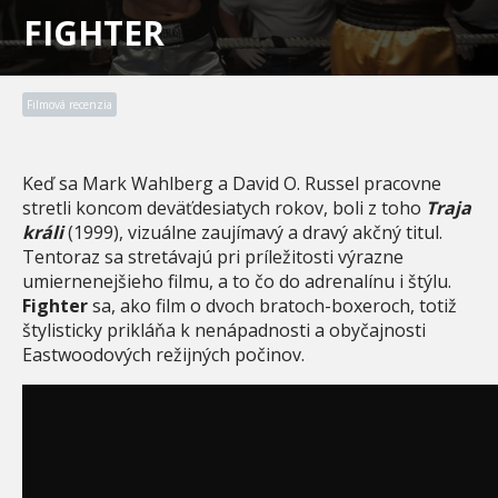
FIGHTER
Filmová recenzia
Keď sa Mark Wahlberg a David O. Russel pracovne
stretli koncom deväťdesiatych rokov, boli z toho
Traja
králi
(1999), vizuálne zaujímavý a dravý akčný titul.
Tentoraz sa stretávajú pri príležitosti výrazne
umiernenejšieho filmu, a to čo do adrenalínu i štýlu.
Fighter
sa, ako film o dvoch bratoch-boxeroch, totiž
štylisticky prikláňa k nenápadnosti a obyčajnosti
Eastwoodových režijných počinov.