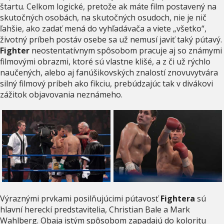
štartu. Celkom logické, pretože ak máte film postavený na
skutočných osobách, na skutočných osudoch, nie je nič
ľahšie, ako zadať mená do vyhľadávača a viete „všetko“,
životný príbeh postáv osebe sa už nemusí javiť taký pútavý.
Fighter
neostentatívnym spôsobom pracuje aj so známymi
filmovými obrazmi, ktoré sú vlastne klišé, a z či už rýchlo
naučených, alebo aj fanúšikovských znalostí znovuvytvára
silný filmový príbeh ako fikciu, prebúdzajúc tak v divákovi
zážitok objavovania neznámeho.
Výraznými prvkami posilňujúcimi pútavosť
Fightera
sú
hlavní hereckí predstavitelia, Christian Bale a Mark
Wahlberg. Obaja istým spôsobom zapadajú do koloritu