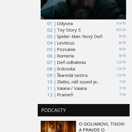
01 |
Odysea
9,5/10
02 |
Toy Story 5
8,5/10
03 |
Spider-Man: Nový Deň
8/10
04 |
Leviticus
8/10
05 |
Pozvanie
8/10
06 |
Romería
8/10
07 |
Deň odhalenia
7,5/10
08 |
Srdcovka
7,5/10
09 |
Škaredá sestra
7,5/10
10 |
Zlatko, náš sused je...
7/10
11 |
Vaiana / Vaiana
7/10
12 |
Prameň
7/10
PODCASTY
O GOLIANOVI, TISOVI
A PRAVDE O