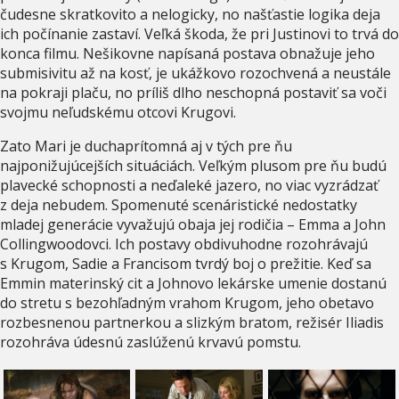
čudesne skratkovito a nelogicky, no našťastie logika deja
ich počínanie zastaví. Veľká škoda, že pri Justinovi to trvá do
konca filmu. Nešikovne napísaná postava obnažuje jeho
submisivitu až na kosť, je ukážkovo rozochvená a neustále
na pokraji plaču, no príliš dlho neschopná postaviť sa voči
svojmu neľudskému otcovi Krugovi.
Zato Mari je duchaprítomná aj v tých pre ňu
najponižujúcejších situáciách. Veľkým plusom pre ňu budú
plavecké schopnosti a neďaleké jazero, no viac vyzrádzať
z deja nebudem. Spomenuté scenáristické nedostatky
mladej generácie vyvažujú obaja jej rodičia – Emma a John
Collingwoodovci. Ich postavy obdivuhodne rozohrávajú
s Krugom, Sadie a Francisom tvrdý boj o prežitie. Keď sa
Emmin materinský cit a Johnovo lekárske umenie dostanú
do stretu s bezohľadným vrahom Krugom, jeho obetavo
rozbesnenou partnerkou a slizkým bratom, režisér Iliadis
rozohráva údesnú zaslúženú krvavú pomstu.