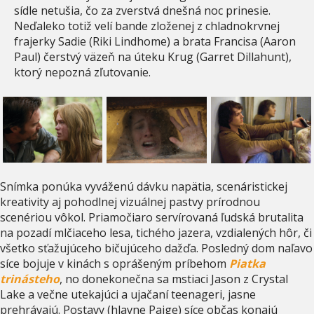
sídle netušia, čo za zverstvá dnešná noc prinesie.
Neďaleko totiž velí bande zloženej z chladnokrvnej
frajerky Sadie (Riki Lindhome) a brata Francisa (Aaron
Paul) čerstvý väzeň na úteku Krug (Garret Dillahunt),
ktorý nepozná zľutovanie.
Snímka ponúka vyváženú dávku napätia, scenáristickej
kreativity aj pohodlnej vizuálnej pastvy prírodnou
scenériou vôkol. Priamočiaro servírovaná ľudská brutalita
na pozadí mlčiaceho lesa, tichého jazera, vzdialených hôr, či
všetko sťažujúceho bičujúceho dažďa. Posledný dom naľavo
síce bojuje v kinách s oprášeným príbehom
Piatka
trinásteho
, no donekonečna sa mstiaci Jason z Crystal
Lake a večne utekajúci a ujačaní teenageri, jasne
prehrávajú. Postavy (hlavne Paige) síce občas konajú