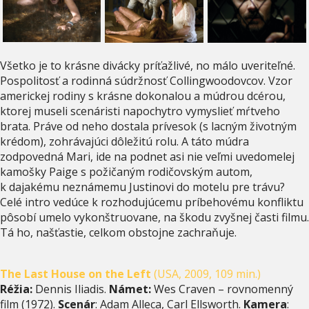
Všetko je to krásne divácky príťažlivé, no málo uveriteľné.
Pospolitosť a rodinná súdržnosť Collingwoodovcov. Vzor
americkej rodiny s krásne dokonalou a múdrou dcérou,
ktorej museli scenáristi napochytro vymyslieť mŕtveho
brata. Práve od neho dostala prívesok (s lacným životným
krédom), zohrávajúci dôležitú rolu. A táto múdra
zodpovedná Mari, ide na podnet asi nie veľmi uvedomelej
kamošky Paige s požičaným rodičovským autom,
k dajakému neznámemu Justinovi do motelu pre trávu?
Celé intro vedúce k rozhodujúcemu príbehovému konfliktu
pôsobí umelo vykonštruovane, na škodu zvyšnej časti filmu.
Tá ho, našťastie, celkom obstojne zachraňuje.
The Last House on the Left
(USA, 2009, 109 min.)
Réžia:
Dennis Iliadis.
Námet:
Wes Craven – rovnomenný
film (1972).
Scenár
: Adam Alleca, Carl Ellsworth.
Kamera
: