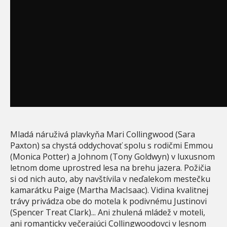
Mladá náruživá plavkyňa Mari Collingwood (Sara
Paxton) sa chystá oddychovať spolu s rodičmi Emmou
(Monica Potter) a Johnom (Tony Goldwyn) v luxusnom
letnom dome uprostred lesa na brehu jazera. Požičia
si od nich auto, aby navštívila v neďalekom mestečku
kamarátku Paige (Martha MacIsaac). Vidina kvalitnej
trávy privádza obe do motela k podivnému Justinovi
(Spencer Treat Clark)... Ani zhulená mládež v moteli,
ani romanticky večerajúci Collingwoodovci v lesnom