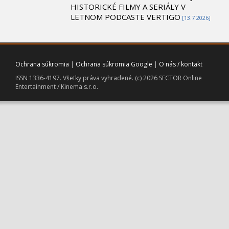
HISTORICKÉ FILMY A SERIÁLY V
LETNOM PODCASTE VERTIGO
[13.7 2026]
Ochrana súkromia
|
Ochrana súkromia Google
|
O nás / kontakt
ISSN 1336-4197. Všetky práva vyhradené. (c) 2026 SECTOR Online
Entertainment / Kinema s.r.o.