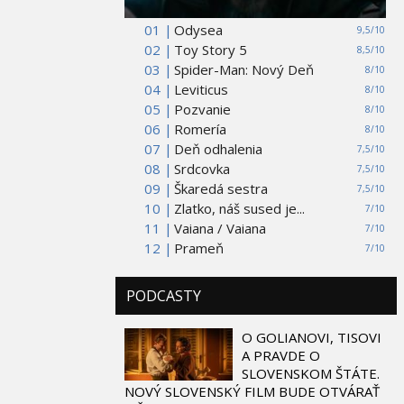
01 |
Odysea
9,5/10
02 |
Toy Story 5
8,5/10
03 |
Spider-Man: Nový Deň
8/10
04 |
Leviticus
8/10
05 |
Pozvanie
8/10
06 |
Romería
8/10
07 |
Deň odhalenia
7,5/10
08 |
Srdcovka
7,5/10
09 |
Škaredá sestra
7,5/10
10 |
Zlatko, náš sused je...
7/10
11 |
Vaiana / Vaiana
7/10
12 |
Prameň
7/10
PODCASTY
O GOLIANOVI, TISOVI
A PRAVDE O
SLOVENSKOM ŠTÁTE.
NOVÝ SLOVENSKÝ FILM BUDE OTVÁRAŤ