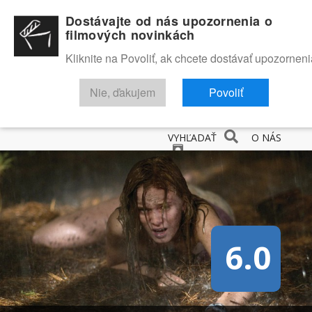
Dostávajte od nás upozornenia o
filmových novinkách
Kliknite na Povoliť, ak chcete dostávať upozorneni
Nie, ďakujem
Povoliť
NOVINKY
RECENZIE
TRAILERY
FILMOVÁ DATABÁZA
VYHĽADAŤ
O NÁS
6.0