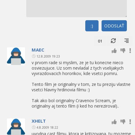
:)
ODOSLAŤ
01
MAEC
12.8.2009 19:23
v prvom rade si myslim, ze je tu konecne nieco
osviezujuce. Uz som nevladal z tych vselijakych
vyvrazdovacich hororikov, kde vsetci pomru.
Tento film je originalny v tom, ze tu preziju vlastne
vsetci hlavny hrdinovia filmu :)
Tak ako bol originalny Cravenov Scream, je
originalny aj tento film (i ked ho nereziroval)..
XHELT
4.8.2009 18:22
uvodna cast filmu, ktora je kritizovana, tu mozeme