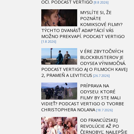
OČI. PODCAST VERTIGO
[8.8 2026]
MYSLÍTE SI, ŽE
POZNÁTE
KOMIKSOVÉ FILMY?
TÝCHTO DVANÁSŤ ADAPTÁCIÍ VÁS
MOŽNO PREKVAPÍ. PODCAST VERTIGO
[1.8 2026]
V ÉRE ZBYTOČNÝCH
BLOCKBUSTEROV JE
ODYSEA VÝNIMOČNÁ.
PODCAST VERTIGO AJ O FILMOCH KAVEJ
2, PRAMEŇ A LEVITICUS
[26.7 2026]
PRÍPRAVA NA
ODYSEU: KTORÉ
FILMY BY STE MALI
VIDIEŤ? PODCAST VERTIGO O TVORBE
CHRISTOPHERA NOLANA
[18.7 2026]
OD FRANCÚZSKEJ
REVOLÚCIE AŽ PO
ČERNOBYĽ. NAJLEPŠIE