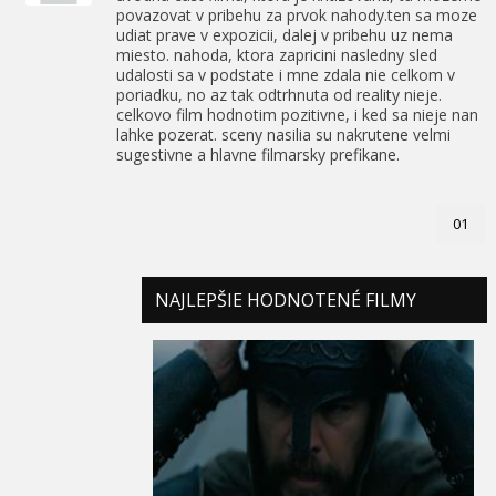
povazovat v pribehu za prvok nahody.ten sa moze
udiat prave v expozicii, dalej v pribehu uz nema
miesto. nahoda, ktora zapricini nasledny sled
udalosti sa v podstate i mne zdala nie celkom v
poriadku, no az tak odtrhnuta od reality nieje.
celkovo film hodnotim pozitivne, i ked sa nieje nan
lahke pozerat. sceny nasilia su nakrutene velmi
sugestivne a hlavne filmarsky prefikane.
01
NAJLEPŠIE HODNOTENÉ FILMY