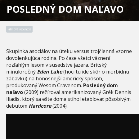
POSLEDNÝ DOM NAĽAVO
Filmová recenzia
Skupinka asociálov na úteku versus trojčlenná vzorne
dovolenkujúca rodina. Po čase všetci väznení
rozľahlým lesom v susedstve jazera. Britský
minuloročný
Eden Lake
(hoci tu ide skôr o morbídnu
zábavku) na honosnejší americký spôsob,
produkovaný Wesom Cravenom.
Posledný dom
naľavo
(2009) režíroval amerikanizovaný Grék Dennis
Iliadis, ktorý sa ešte doma stihol etablovať pôsobivým
debutom
Hardcore
(2004).