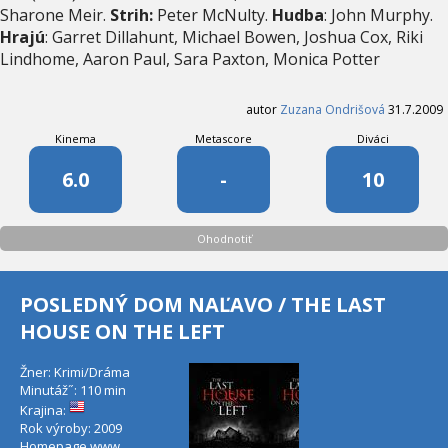
Sharone Meir.
Strih:
Peter McNulty.
Hudba
: John Murphy.
Hrajú
: Garret Dillahunt, Michael Bowen, Joshua Cox, Riki
Lindhome, Aaron Paul, Sara Paxton, Monica Potter
autor
Zuzana Ondrišová
31.7.2009
Kinema
Metascore
Diváci
6.0
-
10
Ohodnotiť
POSLEDNÝ DOM NAĽAVO / THE LAST
HOUSE ON THE LEFT
Žner: Krimi/Dráma
Minutáž˝: 110 min
Krajina:
Rok výroby: 2009
Homepage
www