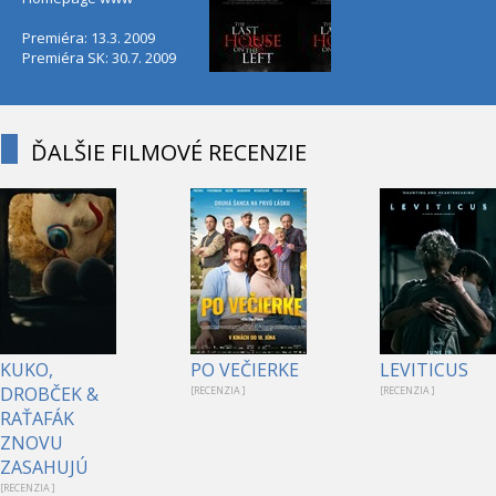
Premiéra: 13.3. 2009
Premiéra SK: 30.7. 2009
ĎALŠIE FILMOVÉ RECENZIE
KUKO,
PO VEČIERKE
LEVITICUS
DROBČEK &
[RECENZIA ]
[RECENZIA ]
RAŤAFÁK
ZNOVU
ZASAHUJÚ
[RECENZIA ]