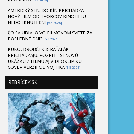
[5.8 2026]
AMERICKÝ SEN: DO KÍN PRICHÁDZA
NOVÝ FILM OD TVORCOV KINOHITU
NEDOTKNUTEĽNÍ
[5.8 2026]
ČO SA UDIALO VO FILMOVOM SVETE ZA
POSLEDNÉ DNI?
[5.8 2026]
KUKO, DROBČEK & RAŤAFÁK
PRICHÁDZAJÚ. POZRITE SI NOVÚ
UKÁŽKU Z FILMU AJ VIDEOKLIP KU
COVER VERZII OD VOJTIKA
[5.8 2026]
REBRÍČEK SK