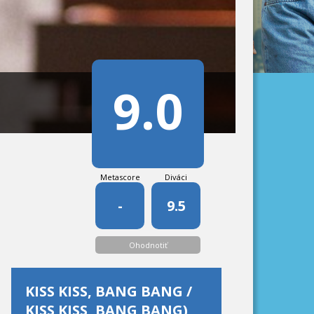
9.0
Metascore
Diváci
-
9.5
Ohodnotiť
KISS KISS, BANG BANG /
KISS KISS, BANG BANG)