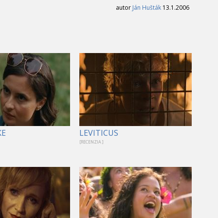
autor
Ján Hušták
13.1.2006
KE
LEVITICUS
[RECENZIA ]