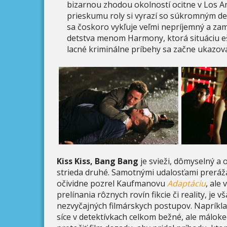
bizarnou zhodou okolností ocitne v Los An
prieskumu roly si vyrazí so súkromným de
sa čoskoro vykľuje veľmi nepríjemný a za
detstva menom Harmony, ktorá situáciu eš
lacné kriminálne príbehy sa začne ukazovať
Kiss Kiss, Bang Bang
je svieži, dômyselný a 
strieda druhé. Samotnými udalosťami preráža
očividne pozrel Kaufmanovu
Adaptáciu
, ale
prelínania rôznych rovín fikcie či reality, je
nezvyčajných filmárskych postupov. Napríkla
síce v detektívkach celkom bežné, ale máloke