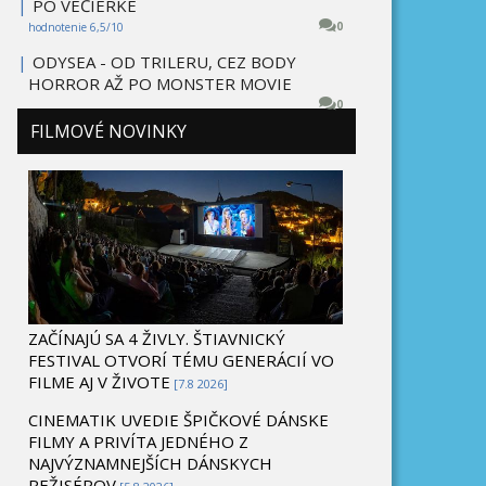
|
PO VEČIERKE
0
hodnotenie 6,5/10
|
ODYSEA - OD TRILERU, CEZ BODY
HORROR AŽ PO MONSTER MOVIE
0
FILMOVÉ NOVINKY
ZAČÍNAJÚ SA 4 ŽIVLY. ŠTIAVNICKÝ
FESTIVAL OTVORÍ TÉMU GENERÁCIÍ VO
FILME AJ V ŽIVOTE
[7.8 2026]
CINEMATIK UVEDIE ŠPIČKOVÉ DÁNSKE
FILMY A PRIVÍTA JEDNÉHO Z
NAJVÝZNAMNEJŠÍCH DÁNSKYCH
REŽISÉROV