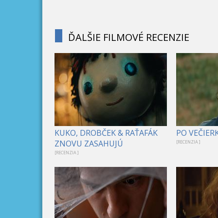
ĎALŠIE FILMOVÉ RECENZIE
KUKO, DROBČEK & RAŤAFÁK
PO VEČIER
ZNOVU ZASAHUJÚ
[RECENZIA ]
[RECENZIA ]