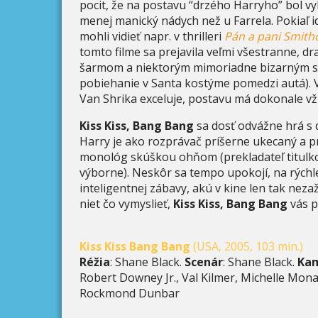
pocit, že na postavu “drzého Harryho” bol v
menej manický nádych než u Farrela. Pokiaľ
mohli vidieť napr. v thrilleri
Pán a pani Smith
tomto filme sa prejavila veľmi všestranne, d
šarmom a niektorým mimoriadne bizarným sc
pobiehanie v Santa kostýme pomedzi autá). 
Van Shrika exceluje, postavu má dokonale vžit
Kiss Kiss, Bang Bang
sa dosť odvážne hrá s 
Harry je ako rozprávač príšerne ukecaný a p
monológ skúškou ohňom (prekladateľ titulkov
výborne). Neskôr sa tempo upokojí, na rýchl
inteligentnej zábavy, akú v kine len tak nezaž
niet čo vymyslieť,
Kiss Kiss, Bang Bang
vás p
Kiss Kiss Bang Bang
(USA, 2005, 103 min.)
Réžia
: Shane Black.
Scenár
: Shane Black.
Ka
Robert Downey Jr., Val Kilmer, Michelle Mon
Rockmond Dunbar