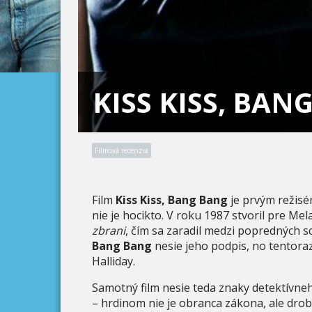
KISS KISS, BAN
Filmová recenzia
Film
Kiss Kiss, Bang Bang
je prvým režisé
nie je hocikto. V roku 1987 stvoril pre M
zbrani
, čím sa zaradil medzi popredných 
Bang Bang
nesie jeho podpis, no tentor
Halliday.
Samotný film nesie teda znaky detektívneh
– hrdinom nie je obranca zákona, ale dro