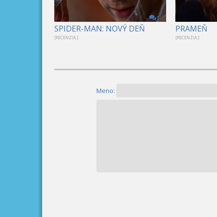
1
SPIDER-MAN: NOVÝ DEŇ
PRAMEŇ
[RECENZIA ]
[RECENZIA ]
Meno: