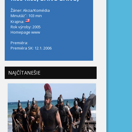
Žáner: Akcia/Komédia
Minutáż˝: 103 min
Krajina:
Rok výroby: 2005
Homepage
www
Premiéra:
Premiéra SK: 12.1. 2006
NAJČÍTANEŠIE