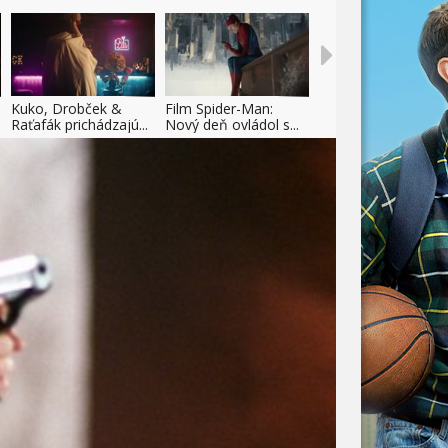
Kuko, Drobček &
Film Spider-Man:
Raťafák prichádzajú...
Nový deň ovládol s...