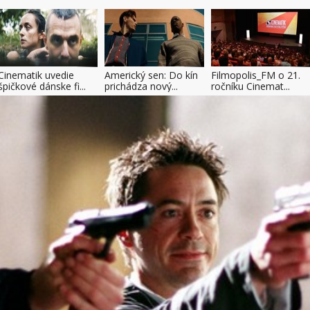
Cinematik uvedie
Americký sen: Do kín
Filmopolis_FM o 21.
špičkové dánske fi...
prichádza nový...
ročníku Cinemat...