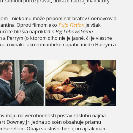
torú zabudol porozprávať, dokáže naozaj máloktorý
nom - niekomu môže pripomínať bratov Coenovcov a
antina. Oproti filmom ako
Pulp Fiction
je však
určite bližšia napríklad k
Big Lebowskému
.
 Perrym (o ktorom dlho nie je jasné, či je vlastne
ku, rovnako ako romantické napätie medzi Harrym a
gov majú na vierohodnosti postáv zásluhu najmä
bert Downey Jr. Jedna zo scén obsahuje priamu
Farrellom. Obaja sú slušní herci, no aj tak mám