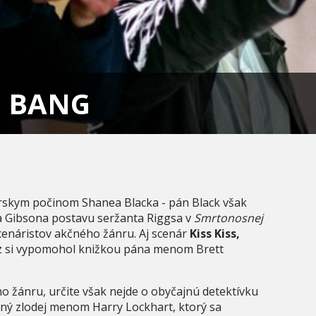
G BANG
rskym počinom Shanea Blacka - pán Black však
ela Gibsona postavu seržanta Riggsa v
Smrtonosnej
scenáristov akčného žánru. Aj scenár
Kiss Kiss,
az si vypomohol knižkou pána menom Brett
o žánru, určite však nejde o obyčajnú detektívku
bný zlodej menom Harry Lockhart, ktorý sa