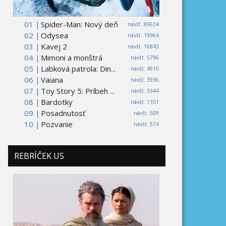
01 |
Spider-Man: Nový deň
návšt. 89634
02 |
Odysea
návšt. 19964
03 |
Kavej 2
návšt. 16843
04 |
Mimoni a monštrá
návšt. 5796
05 |
Labková patrola: Din...
návšt. 4910
06 |
Vaiana
návšt. 3936
07 |
Toy Story 5: Príbeh ...
návšt. 3344
08 |
Bardotky
návšt. 1101
09 |
Posadnutosť
návšt. 509
10 |
Pozvanie
návšt. 574
REBRÍČEK US