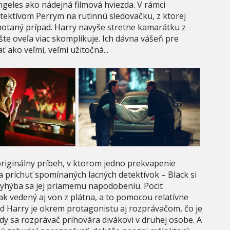
geles ako nádejná filmová hviezda. V rámci
tektívom Perrym na rutinnú sledovačku, z ktorej
motaný prípad. Harry navyše stretne kamarátku z
te oveľa viac skomplikuje. Ich dávna vášeň pre
 ako veľmi, veľmi užitočná...
originálny príbeh, v ktorom jedno prekvapenie
 príchuť spomínaných lacných detektívok – Black si
 vyhýba sa jej priamemu napodobeniu. Pocit
 však vedený aj von z plátna, a to pomocou relatívne
d Harry je okrem protagonistu aj rozprávačom, čo je
dy sa rozprávač prihovára divákovi v druhej osobe. A