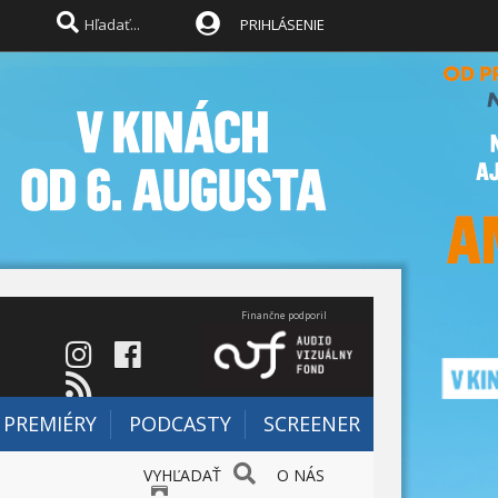
PRIHLÁSENIE
Finančne podporil
PREMIÉRY
PODCASTY
SCREENER
VYHĽADAŤ
O NÁS