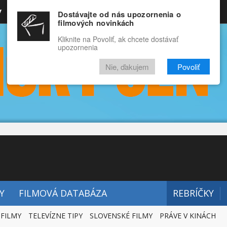
y
Rozprávky
Funny
Docu
Dostávajte od nás upozornenia o
filmových novinkách
RECENZIE
VIDEÁ
FILMY
Kliknite na Povoliť, ak chcete dostávať
upozornenia
Nie, ďakujem
Povoliť
Y
FILMOVÁ DATABÁZA
REBRÍČKY
 FILMY
TELEVÍZNE TIPY
SLOVENSKÉ FILMY
PRÁVE V KINÁCH