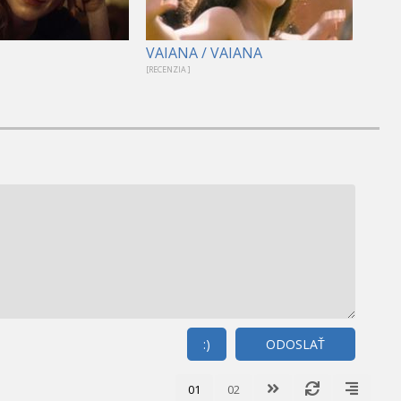
VAIANA / VAIANA
[RECENZIA ]
:)
ODOSLAŤ
01
02