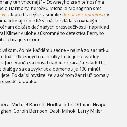
ybraný ten vhodnejší – Downeyho zraniteľnosť má
 ide o Harmony, herečku Michelle Monaghan sme
ovci
alebo dávnejšie v snímke
Agent bez minulosti
. V
ramatické aj komické situácie zvláda s rovnakým
énam dokáže dať nádych presvedčivosti (napríklad
Val Kilmer v úlohe súkromného detektíva Perryho
ú a hrá ju s citom.
divákom, čo nie každému sadne - najmä zo začiatku.
re ľudí odkázaných na titulky bude jeho úvodný
 Jaro Vančo sa musel riadne obracať a zvládol to
e dialógy sa dá zvyknúť a odmenou je 100 minút
ijete. Pokiaľ si myslíte, že v akčnom žánri už pomaly
resvedčí o opaku.
mera
: Michael Barrett.
Hudba
: John Ottman.
Hrajú
:
aghan, Corbin Bernsen, Dash Mihok, Larry Miller,