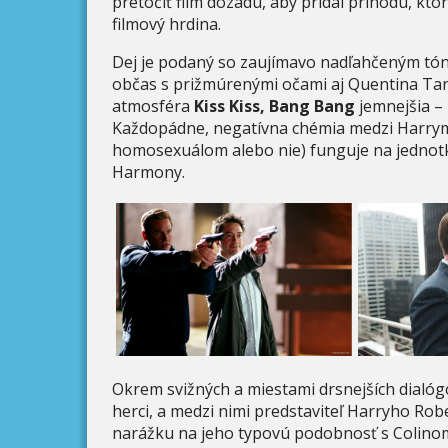
pretočiť film dozadu, aby pridal príhodu, k
filmový hrdina.
Dej je podaný so zaujímavo nadľahčeným tó
občas s prižmúrenými očami aj Quentina Tar
atmosféra
Kiss Kiss, Bang Bang
jemnejšia – 
Každopádne, negatívna chémia medzi Harrym a
homosexuálom alebo nie) funguje na jednot
Harmony.
Okrem svižných a miestami drsnejších dialó
herci, a medzi nimi predstaviteľ Harryho Ro
narážku na jeho typovú podobnosť s Colinom 