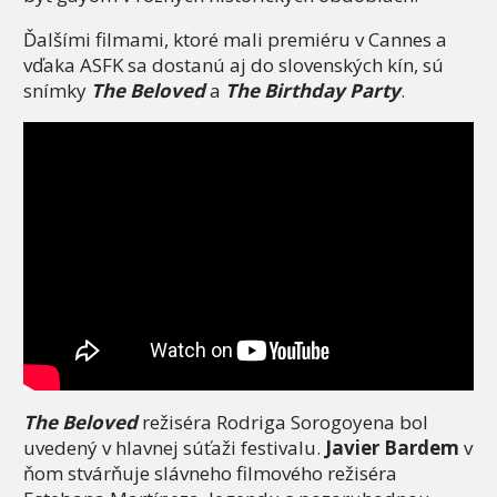
Ďalšími filmami, ktoré mali premiéru v Cannes a
vďaka ASFK sa dostanú aj do slovenských kín, sú
snímky
The Beloved
a
The Birthday Party
.
The Beloved
režiséra Rodriga Sorogoyena bol
uvedený v hlavnej súťaži festivalu.
Javier Bardem
v
ňom stvárňuje slávneho filmového režiséra