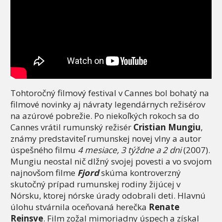
Tohtoročný filmový festival v Cannes bol bohatý na
filmové novinky aj návraty legendárnych režisérov
na azúrové pobrežie. Po niekoľkých rokoch sa do
Cannes vrátil rumunský režisér
Cristian Mungiu
,
známy predstaviteľ rumunskej novej vlny a autor
úspešného filmu
4 mesiace, 3 týždne a 2 dni
(2007).
Mungiu neostal nič dlžný svojej povesti a vo svojom
najnovšom filme
Fjord
skúma kontroverzný
skutočný prípad rumunskej rodiny žijúcej v
Nórsku, ktorej nórske úrady odobrali deti. Hlavnú
úlohu stvárnila oceňovaná herečka
Renate
Reinsve
. Film zožal mimoriadny úspech a získal