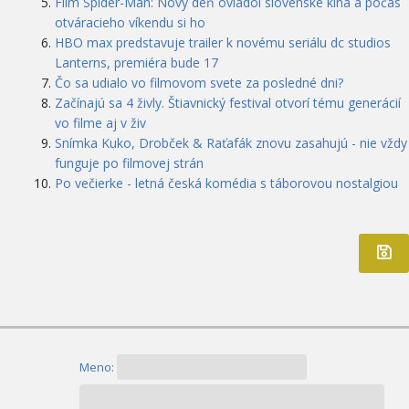
Film Spider-Man: Nový deň ovládol slovenské kiná a počas
otváracieho víkendu si ho
HBO max predstavuje trailer k novému seriálu dc studios
Lanterns, premiéra bude 17
Čo sa udialo vo filmovom svete za posledné dni?
Začínajú sa 4 živly. Štiavnický festival otvorí tému generácií
vo filme aj v živ
Snímka Kuko, Drobček & Raťafák znovu zasahujú - nie vždy
funguje po filmovej strán
Po večierke - letná česká komédia s táborovou nostalgiou
Meno: