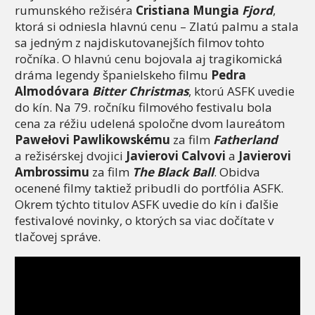
rumunského režiséra
Cristiana Mungia
Fjord
,
ktorá si odniesla hlavnú cenu – Zlatú palmu a stala
sa jedným z najdiskutovanejších filmov tohto
ročníka. O hlavnú cenu bojovala aj tragikomická
dráma legendy španielskeho filmu
Pedra
Almodóvara
Bitter Christmas
, ktorú ASFK uvedie
do kín. Na 79. ročníku filmového festivalu bola
cena za réžiu udelená spoločne dvom laureátom
Pawełovi Pawlikowskému
za film
Fatherland
a režisérskej dvojici
Javierovi Calvovi
a
Javierovi
Ambrossimu
za film
The Black Ball
. Obidva
ocenené filmy taktiež pribudli do portfólia ASFK.
Okrem týchto titulov ASFK uvedie do kín i ďalšie
festivalové novinky, o ktorých sa viac dočítate v
tlačovej správe.