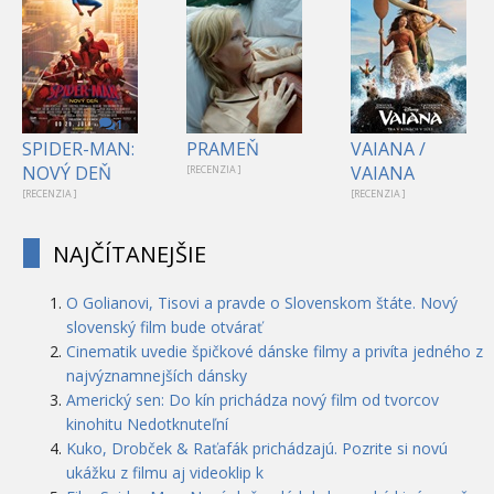
1
SPIDER-MAN:
PRAMEŇ
VAIANA /
NOVÝ DEŇ
VAIANA
[RECENZIA ]
[RECENZIA ]
[RECENZIA ]
NAJČÍTANEJŠIE
O Golianovi, Tisovi a pravde o Slovenskom štáte. Nový
slovenský film bude otvárať
Cinematik uvedie špičkové dánske filmy a privíta jedného z
najvýznamnejších dánsky
Americký sen: Do kín prichádza nový film od tvorcov
kinohitu Nedotknuteľní
Kuko, Drobček & Raťafák prichádzajú. Pozrite si novú
ukážku z filmu aj videoklip k