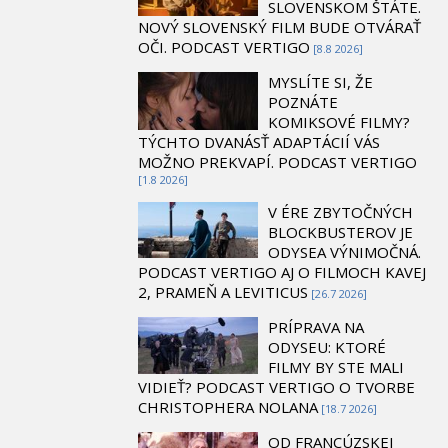
SLOVENSKOM ŠTÁTE.
NOVÝ SLOVENSKÝ FILM BUDE OTVÁRAŤ
OČI. PODCAST VERTIGO
[8.8 2026]
MYSLÍTE SI, ŽE
POZNÁTE
KOMIKSOVÉ FILMY?
TÝCHTO DVANÁSŤ ADAPTÁCIÍ VÁS
MOŽNO PREKVAPÍ. PODCAST VERTIGO
[1.8 2026]
V ÉRE ZBYTOČNÝCH
BLOCKBUSTEROV JE
ODYSEA VÝNIMOČNÁ.
PODCAST VERTIGO AJ O FILMOCH KAVEJ
2, PRAMEŇ A LEVITICUS
[26.7 2026]
PRÍPRAVA NA
ODYSEU: KTORÉ
FILMY BY STE MALI
VIDIEŤ? PODCAST VERTIGO O TVORBE
CHRISTOPHERA NOLANA
[18.7 2026]
OD FRANCÚZSKEJ