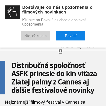
Dostávajte od nás upozornenia o
filmových novinkách
Kliknite na Povoliť, ak chcete dostávať
upozornenia
NOVINKY
RECENZIE
TRAILERY
FILMOVÁ DATABÁZA
Nie, ďakujem
Povoliť
VYHĽADAŤ
O NÁS
Distribučná spoločnosť
ASFK prinesie do kín víťaza
Zlatej palmy z Cannes aj
ďalšie festivalové novinky
Najznámejší filmový festival v Cannes sa