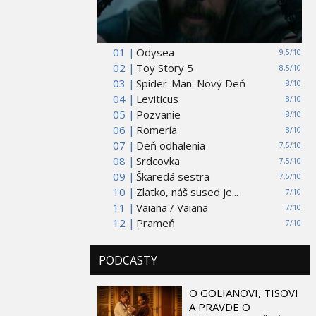
01 |
Odysea
9,5/10
02 |
Toy Story 5
8,5/10
03 |
Spider-Man: Nový Deň
8/10
04 |
Leviticus
8/10
05 |
Pozvanie
8/10
06 |
Romería
8/10
07 |
Deň odhalenia
7,5/10
08 |
Srdcovka
7,5/10
09 |
Škaredá sestra
7,5/10
10 |
Zlatko, náš sused je...
7/10
11 |
Vaiana / Vaiana
7/10
12 |
Prameň
7/10
PODCASTY
O GOLIANOVI, TISOVI
A PRAVDE O