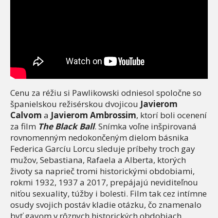
Cenu za réžiu si Pawlikowski odniesol spoločne so
španielskou režisérskou dvojicou
Javierom
Calvom
a
Javierom Ambrossim
, ktorí boli ocenení
za film
The Black Ball
. Snímka voľne inšpirovaná
rovnomenným nedokončeným dielom básnika
Federica Garcíu Lorcu sleduje príbehy troch gay
mužov, Sebastiana, Rafaela a Alberta, ktorých
životy sa naprieč tromi historickými obdobiami,
rokmi 1932, 1937 a 2017, prepájajú neviditeľnou
niťou sexuality, túžby i bolesti. Film tak cez intímne
osudy svojich postáv kladie otázku, čo znamenalo
byť gayom v rôznych historických obdobiach.