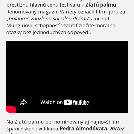
prestížnu hlavnú cenu festivalu –
Zlatú palmu
.
Renomovaný magazín Variety označil film Fjord za
„
brilantne zauzlenú sociálnu drámu
“ a ocenil
Mungiuovu schopnosť otvárať zložité morálne
otázky bez jednoduchých odpovedí.
Na Zlatú palmu bol nominovaný aj najnovší film
španielskeho velikána
Pedra Almodóvara
,
Bitter