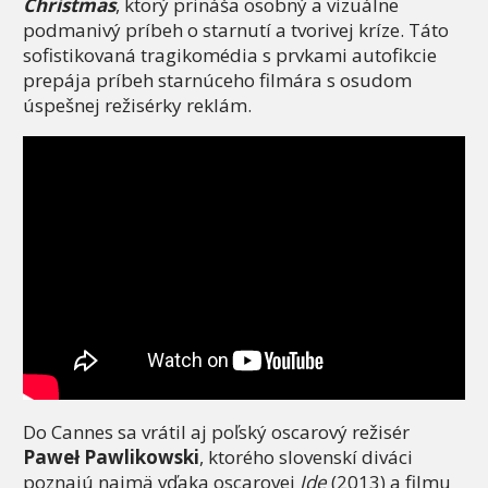
Christmas
, ktorý prináša osobný a vizuálne
podmanivý príbeh o starnutí a tvorivej kríze. Táto
sofistikovaná tragikomédia s prvkami autofikcie
prepája príbeh starnúceho filmára s osudom
úspešnej režisérky reklám.
Do Cannes sa vrátil aj poľský oscarový režisér
Paweł Pawlikowski
, ktorého slovenskí diváci
poznajú najmä vďaka oscarovej
Ide
(2013) a filmu