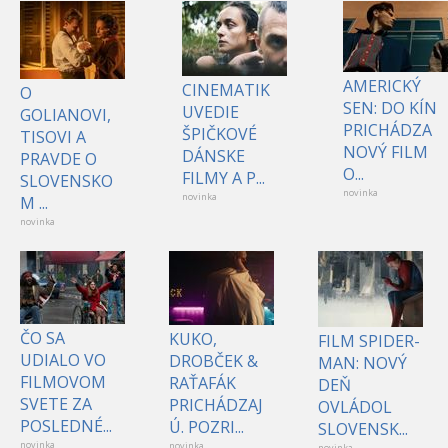
AMERICKÝ
CINEMATIK
O
SEN: DO KÍN
UVEDIE
GOLIANOVI,
PRICHÁDZA
ŠPIČKOVÉ
TISOVI A
NOVÝ FILM
DÁNSKE
PRAVDE O
O...
FILMY A P...
SLOVENSKO
novinka
novinka
M ...
novinka
ČO SA
KUKO,
FILM SPIDER-
UDIALO VO
DROBČEK &
MAN: NOVÝ
FILMOVOM
RAŤAFÁK
DEŇ
SVETE ZA
PRICHÁDZAJ
OVLÁDOL
POSLEDNÉ...
Ú. POZRI...
SLOVENSK...
novinka
novinka
novinka