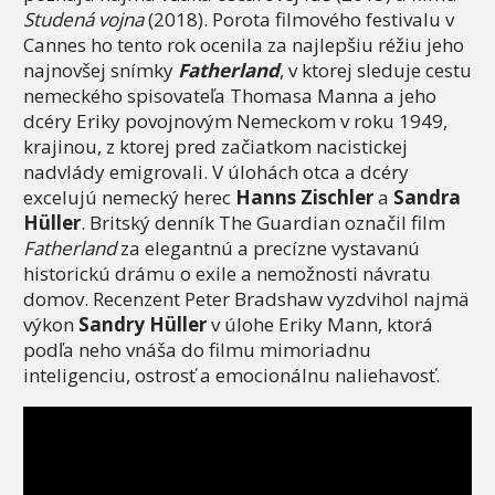
Studená vojna
(2018). Porota filmového festivalu v
Cannes ho tento rok ocenila za najlepšiu réžiu jeho
najnovšej snímky
Fatherland
, v ktorej sleduje cestu
nemeckého spisovateľa Thomasa Manna a jeho
dcéry Eriky povojnovým Nemeckom v roku 1949,
krajinou, z ktorej pred začiatkom nacistickej
nadvlády emigrovali. V úlohách otca a dcéry
excelujú nemecký herec
Hanns Zischler
a
Sandra
Hüller
. Britský denník The Guardian označil film
Fatherland
za elegantnú a precízne vystavanú
historickú drámu o exile a nemožnosti návratu
domov. Recenzent Peter Bradshaw vyzdvihol najmä
výkon
Sandry Hüller
v úlohe Eriky Mann, ktorá
podľa neho vnáša do filmu mimoriadnu
inteligenciu, ostrosť a emocionálnu naliehavosť.