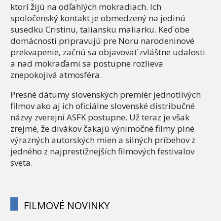
ktorí žijú na odľahlých mokradiach. Ich
spoločenský kontakt je obmedzený na jedinú
susedku Cristinu, taliansku maliarku. Keď obe
domácnosti pripravujú pre Noru narodeninové
prekvapenie, začnú sa objavovať zvláštne udalosti
a nad mokraďami sa postupne rozlieva
znepokojivá atmosféra.
Presné dátumy slovenských premiér jednotlivých
filmov ako aj ich oficiálne slovenské distribučné
názvy zverejní ASFK postupne. Už teraz je však
zrejmé, že divákov čakajú výnimočné filmy plné
výrazných autorských mien a silných príbehov z
jedného z najprestížnejších filmových festivalov
sveta.
FILMOVÉ NOVINKY