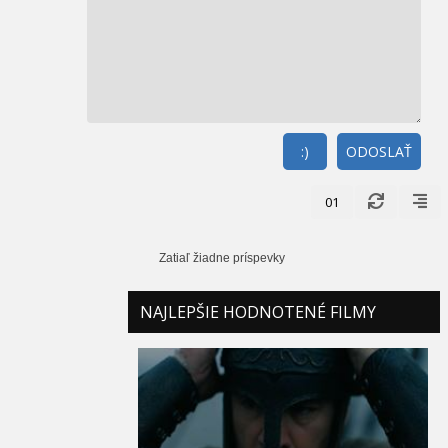
:)
ODOSLAŤ
01
Zatiaľ žiadne príspevky
NAJLEPŠIE HODNOTENÉ FILMY