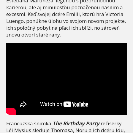
Estebana Martíneza, legendu s pozoruhodnou
kariérou, ale aj minulosťou poznačenou násilím a
excesmi. Keď svojej dcére Emilii, ktorú hrá Victoria
Luengo, ponúkne úlohu vo svojom novom projekte,
ich spoločný pobyt na pľaci ich zblíži, no zároveň
znovu otvorí staré rany.
Francúzska snímka
The Birthday Party
režisérky
Léi Mysius sleduje Thomasa, Noru a ich dcéru Idu,