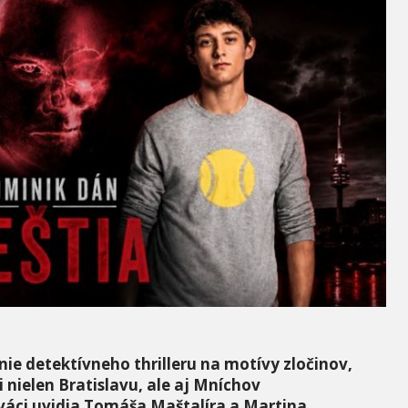
ie detektívneho thrilleru na motívy zločinov,
i nielen Bratislavu, ale aj Mníchov
váci uvidia Tomáša Maštalíra a Martina