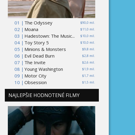
01 |
The Odyssey
$90,0 mil.
02 |
Moana
$11,0 mil.
03 |
Hadestown: The Music...
$10,0 mil.
04 |
Toy Story 5
$10,0 mil.
05 |
Minions & Monsters
$9,8 mil.
06 |
Evil Dead Burn
$2,8 mil.
07 |
The Invite
$2,6 mil.
08 |
Young Washington
$1,9 mil.
09 |
Motor City
$1,7 mil.
10 |
Obsession
$1,5 mil.
NAJLEPŠIE HODNOTENÉ FILMY