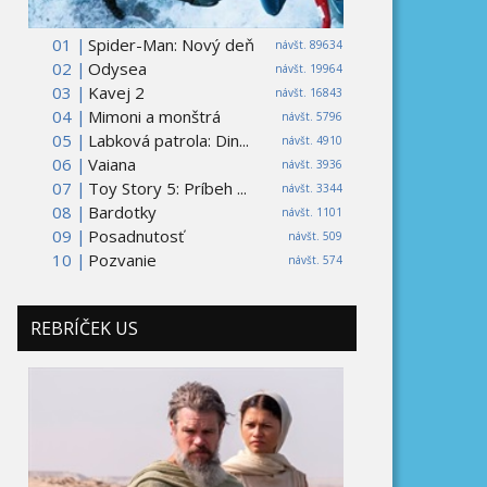
01 |
Spider-Man: Nový deň
návšt. 89634
02 |
Odysea
návšt. 19964
03 |
Kavej 2
návšt. 16843
04 |
Mimoni a monštrá
návšt. 5796
05 |
Labková patrola: Din...
návšt. 4910
06 |
Vaiana
návšt. 3936
07 |
Toy Story 5: Príbeh ...
návšt. 3344
08 |
Bardotky
návšt. 1101
09 |
Posadnutosť
návšt. 509
10 |
Pozvanie
návšt. 574
REBRÍČEK US