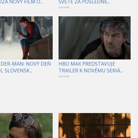
ZA NOVÝ FILM O...
SVETE ZA POSLEDNÉ...
novinka
PIDER-MAN: NOVÝ DEŇ
HBO MAX PREDSTAVUJE
 SLOVENSK...
TRAILER K NOVÉMU SERIÁ...
novinka