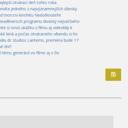
ajlepší otvárací deň tohto roka
privíta jedného z najvýznamnejších dánsky
od tvorcov kinohitu Nedotknuteľní
 headlineroch programu divácky najväčšieho
te si novú ukážku z filmu aj videoklip k
ké kiná a počas otváracieho víkendu si ho
álu dc studios Lanterns, premiéra bude 17
é dni?
rí tému generácií vo filme aj v živ