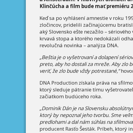
Klinčúcha a film bude mať premiéru 2
Keď sa po vyhlásení amnestie v roku 1
zločincov, pridelili začínajúcemu brati
aký Slovensko ešte nezažilo – sériového
krvavá stopa a ktorého nedokázali odh
revolučná novinka – analýza DNA.
„Beštia je o vyšetrovaní a dolapení sériov
preto, aby ho dostali za mreže. Aby zlo bo
veriť, že zlo bude vždy potrestané,“
hovor
DNA Production získala práva na sfilmov
ktorý sleduje pátranie tímu vyšetrovate
začiatkom budúceho roka.
„Dominik Dán je na Slovensku absolútn
ktorý by nepoznal jeho tvorbu. Sme veľm
predlohami a dal nám súhlas na sfilmova
producent Rasťo Šesták. Príbeh, ktorý i