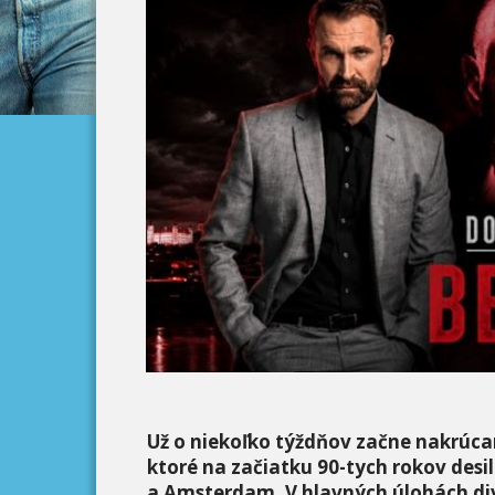
Už o niekoľko týždňov začne nakrúcan
ktoré na začiatku 90-tych rokov desil
a Amsterdam. V hlavných úlohách di