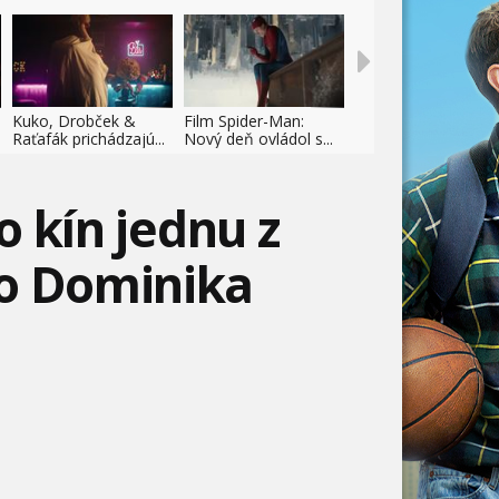
Kuko, Drobček &
Film Spider-Man:
Raťafák prichádzajú...
Nový deň ovládol s...
o kín jednu z
ho Dominika