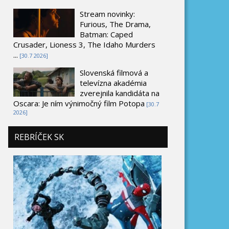
Stream novinky:
Furious, The Drama,
Batman: Caped
Crusader, Lioness 3, The Idaho Murders
...
[30.7 2026]
Slovenská filmová a
televízna akadémia
zverejnila kandidáta na
Oscara: Je ním výnimočný film Potopa
[30.7
2026]
REBRÍČEK SK