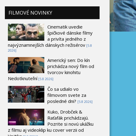
FILMOVÉ NOVINKY
Cinematik uvedie
špičkové dánske filmy
a privíta jedného z
najvýznamnejších dánskych režisérov
[5.8
2026]
Americký sen: Do kín
prichádza nový film od
tvorcov kinohitu
Nedotknuteľní
[5.8 2026]
Čo sa udialo vo
filmovom svete za
posledné dni?
[5.8 2026]
Kuko, Drobček &
Raťafák prichádzajú.
Pozrite si novú ukážku
z filmu aj videoklip ku cover verzii od
Vojtika