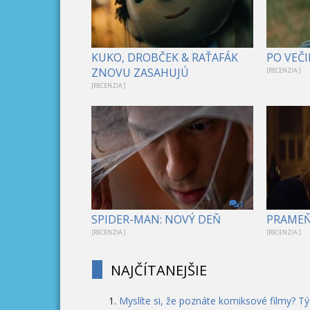
KUKO, DROBČEK & RAŤAFÁK
PO VEČI
ZNOVU ZASAHUJÚ
[RECENZIA ]
[RECENZIA ]
1
SPIDER-MAN: NOVÝ DEŇ
PRAME
[RECENZIA ]
[RECENZIA ]
NAJČÍTANEJŠIE
Myslíte si, že poznáte komiksové filmy? T