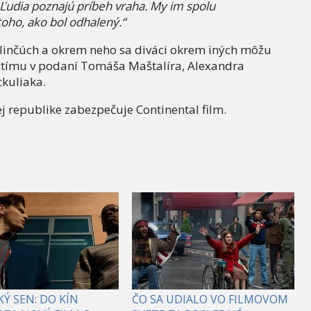
Ľudia poznajú príbeh vraha. My im spolu
ho, ako bol odhalený.“
Klinčúch a okrem neho sa diváci okrem iných môžu
ho tímu v podaní Tomáša Maštalíra, Alexandra
ckuliaka.
ej republike zabezpečuje Continental film.
Ý SEN: DO KÍN
ČO SA UDIALO VO FILMOVOM