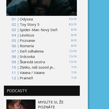
01 |
Odysea
9,5/10
02 |
Toy Story 5
8,5/10
03 |
Spider-Man: Nový Deň
8/10
04 |
Leviticus
8/10
05 |
Pozvanie
8/10
06 |
Romería
8/10
07 |
Deň odhalenia
7,5/10
08 |
Srdcovka
7,5/10
09 |
Škaredá sestra
7,5/10
10 |
Zlatko, náš sused je...
7/10
11 |
Vaiana / Vaiana
7/10
12 |
Prameň
7/10
PODCASTY
MYSLÍTE SI, ŽE
POZNÁTE