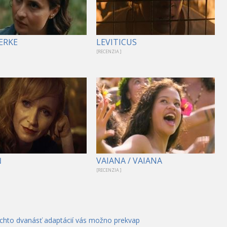
ERKE
LEVITICUS
[RECENZIA ]
Ň
VAIANA / VAIANA
[RECENZIA ]
ýchto dvanásť adaptácií vás možno prekvap