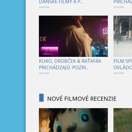
DÁNSKE FILMY A P...
PRICHÁD
novinka
novinka
KUKO, DROBČEK & RAŤAFÁK
FILM S
PRICHÁDZAJÚ. POZRI...
OVLÁDOL
novinka
novinka
NOVÉ FILMOVÉ RECENZIE