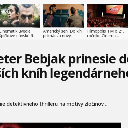
Cinematik uvedie
Americký sen: Do kín
Filmopolis_FM o 21.
špičkové dánske fi...
prichádza nový...
ročníku Cinemat...
eter Bebjak prinesie d
ších kníh legendárne
 detektívneho thrilleru na motívy zločinov ...