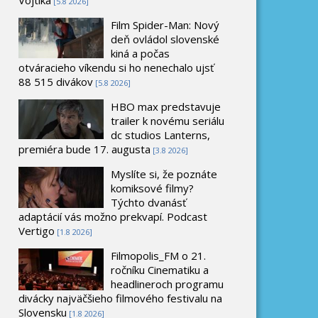
[5.8 2026]
Film Spider-Man: Nový
deň ovládol slovenské
kiná a počas
otváracieho víkendu si ho nenechalo ujsť
88 515 divákov
[5.8 2026]
HBO max predstavuje
trailer k novému seriálu
dc studios Lanterns,
premiéra bude 17. augusta
[3.8 2026]
Myslíte si, že poznáte
komiksové filmy?
Týchto dvanásť
adaptácií vás možno prekvapí. Podcast
Vertigo
[1.8 2026]
Filmopolis_FM o 21.
ročníku Cinematiku a
headlineroch programu
divácky najväčšieho filmového festivalu na
Slovensku
[1.8 2026]