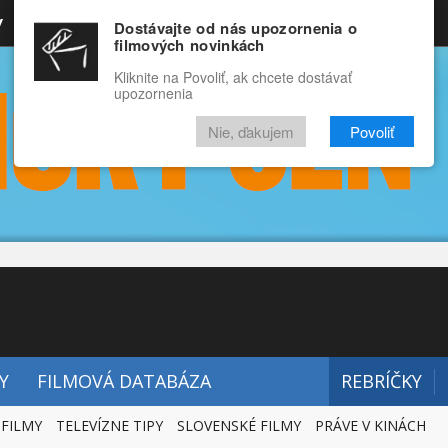
y
Rozprávky
Funny
Docu
Dostávajte od nás upozornenia o
filmových novinkách
RECENZIE
VIDEÁ
FILMY
Kliknite na Povoliť, ak chcete dostávať
upozornenia
Nie, ďakujem
Povoliť
Y
FILMOVÁ DATABÁZA
REBRÍČKY
 FILMY
TELEVÍZNE TIPY
SLOVENSKÉ FILMY
PRÁVE V KINÁCH