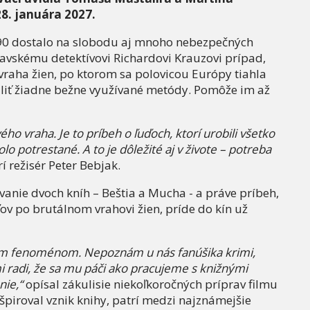
8. januára 2027.
990 dostalo na slobodu aj mnoho nebezpečných
slavskému detektívovi Richardovi Krauzovi prípad,
 vraha žien, po ktorom sa polovicou Európy tiahla
aliť žiadne bežne využívané metódy. Pomôže im až
ého vraha. Je to príbeh o ľuďoch, ktorí urobili všetko
lo potrestané. A to je dôležité aj v živote – potreba
í režisér Peter Bebjak.
anie dvoch kníh – Beštia a Mucha - a práve príbeh,
ľov po brutálnom vrahovi žien, príde do kín už
ym fenoménom. Nepoznám u nás fanúšika krimi,
i radi, že sa mu páči ako pracujeme s knižnými
nie,“
opísal zákulisie niekoľkoročných príprav filmu
nšpiroval vznik knihy, patrí medzi najznámejšie