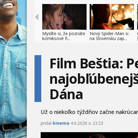
Myslíte si, že poznáte
Nový Spider-Man si
komiksové fi...
na Slovensku zap...
Film Beštia: P
najobľúbenej
Dána
Už o niekoľko týždňov začne nakrúcanie
pridal
kinema
4.6.2026 o 23:23