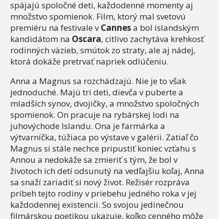
spájajú spoločné deti, každodenné momenty aj
množstvo spomienok. Film, ktorý mal svetovú
premiéru na festivale v
Cannes
a bol islandským
kandidátom na
Oscara
, citlivo zachytáva krehkosť
rodinných väzieb, smútok zo straty, ale aj nádej,
ktorá dokáže pretrvať napriek odlúčeniu.
Anna a Magnus sa rozchádzajú. Nie je to však
jednoduché. Majú tri deti, dievča v puberte a
mladších synov, dvojičky, a množstvo spoločných
spomienok. On pracuje na rybárskej lodi na
juhovýchode Islandu. Ona je farmárka a
výtvarníčka, túžiaca po výstave v galérii. Zatiaľ čo
Magnus si stále nechce pripustiť koniec vzťahu s
Annou a nedokáže sa zmieriť s tým, že bol v
životoch ich detí odsunutý na vedľajšiu koľaj, Anna
sa snaží zariadiť si nový život. Režisér rozpráva
príbeh tejto rodiny v priebehu jedného roka v jej
každodennej existencii. So svojou jedinečnou
filmárskou poetikou ukazuje, koľko cenného môže