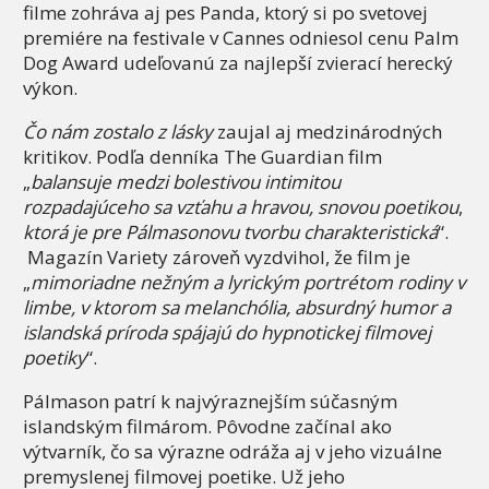
filme zohráva aj pes Panda, ktorý si po svetovej
premiére na festivale v Cannes odniesol cenu Palm
Dog Award udeľovanú za najlepší zvierací herecký
výkon.
Čo nám zostalo z lásky
zaujal aj medzinárodných
kritikov. Podľa denníka The Guardian film
„
balansuje medzi bolestivou intimitou
rozpadajúceho sa vzťahu a hravou, snovou poetikou
,
ktorá je pre Pálmasonovu tvorbu charakteristická
“.
Magazín Variety zároveň vyzdvihol, že film je
„
mimoriadne nežným a lyrickým portrétom rodiny v
limbe, v ktorom sa melanchólia, absurdný humor a
islandská príroda spájajú do hypnotickej filmovej
poetiky
“.
Pálmason patrí k najvýraznejším súčasným
islandským filmárom. Pôvodne začínal ako
výtvarník, čo sa výrazne odráža aj v jeho vizuálne
premyslenej filmovej poetike. Už jeho