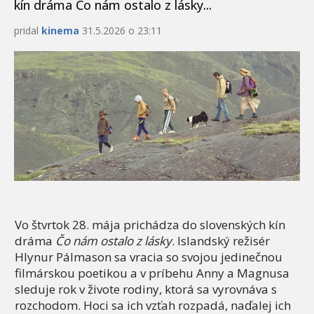
kín dráma Čo nám ostalo z lásky...
pridal
kinema
31.5.2026 o 23:11
Vo štvrtok 28. mája prichádza do slovenských kín
dráma
Čo nám ostalo z lásky
. Islandský režisér
Hlynur Pálmason sa vracia so svojou jedinečnou
filmárskou poetikou a v príbehu Anny a Magnusa
sleduje rok v živote rodiny, ktorá sa vyrovnáva s
rozchodom. Hoci sa ich vzťah rozpadá, naďalej ich