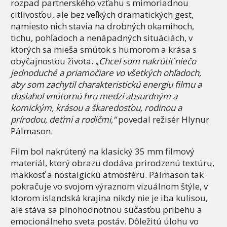
rozpad partnerského vzťahu s mimoriadnou
citlivosťou, ale bez veľkých dramatických gest,
namiesto nich stavia na drobných okamihoch,
tichu, pohľadoch a nenápadných situáciách, v
ktorých sa mieša smútok s humorom a krása s
obyčajnosťou života. „
Chcel som nakrútiť niečo
jednoduché a priamočiare vo všetkých ohľadoch,
aby som zachytil charakteristickú energiu filmu a
dosiahol vnútornú hru medzi absurdným a
komickým, krásou a škaredosťou, rodinou a
prírodou, deťmi a rodičmi,“
povedal režisér Hlynur
Pálmason.
Film bol nakrútený na klasický 35 mm filmový
materiál, ktorý obrazu dodáva prirodzenú textúru,
mäkkosť a nostalgickú atmosféru. Pálmason tak
pokračuje vo svojom výraznom vizuálnom štýle, v
ktorom islandská krajina nikdy nie je iba kulisou,
ale stáva sa plnohodnotnou súčasťou príbehu a
emocionálneho sveta postáv. Dôležitú úlohu vo