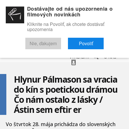
Dostávajte od nás upozornenia o
filmových novinkách
Kliknite na Povoliť, ak chcete dostávať
upozornenia
NOVINKY
RECENZIE
TRAILERY
FILMOVÁ DATABÁZA
Nie, ďakujem
Povoliť
VYHĽADAŤ
O NÁS
Hlynur Pálmason sa vracia
do kín s poetickou drámou
Čo nám ostalo z lásky /
Ástin sem eftir er
Vo štvrtok 28. mája prichádza do slovenských