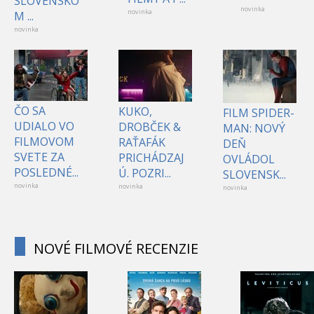
SLOVENSKO
novinka
novinka
M ...
novinka
ČO SA
KUKO,
FILM SPIDER-
UDIALO VO
DROBČEK &
MAN: NOVÝ
FILMOVOM
RAŤAFÁK
DEŇ
SVETE ZA
PRICHÁDZAJ
OVLÁDOL
POSLEDNÉ...
Ú. POZRI...
SLOVENSK...
novinka
novinka
novinka
NOVÉ FILMOVÉ RECENZIE