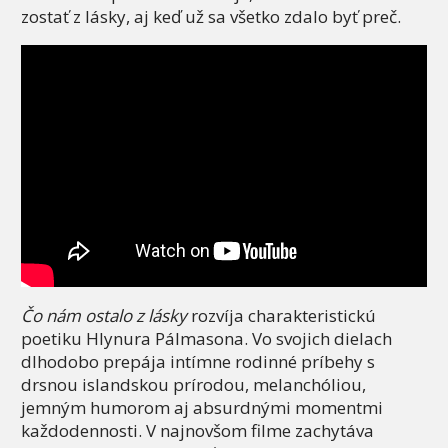
zostať z lásky, aj keď už sa všetko zdalo byť preč.
Čo nám ostalo z lásky
rozvíja charakteristickú
poetiku Hlynura Pálmasona. Vo svojich dielach
dlhodobo prepája intímne rodinné príbehy s
drsnou islandskou prírodou, melanchóliou,
jemným humorom aj absurdnými momentmi
každodennosti. V najnovšom filme zachytáva