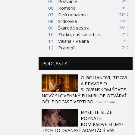
05 |
Pozvanie
8/10
06 |
Romería
8/10
07 |
Deň odhalenia
7,5/10
08 |
Srdcovka
7,5/10
09 |
Škaredá sestra
7,5/10
10 |
Zlatko, náš sused je...
7/10
11 |
Vaiana / Vaiana
7/10
12 |
Prameň
7/10
PODCASTY
O GOLIANOVI, TISOVI
A PRAVDE O
SLOVENSKOM ŠTÁTE.
NOVÝ SLOVENSKÝ FILM BUDE OTVÁRAŤ
OČI. PODCAST VERTIGO
[pred 27 min.]
MYSLÍTE SI, ŽE
POZNÁTE
KOMIKSOVÉ FILMY?
TÝCHTO DVANÁSŤ ADAPTÁCIÍ VÁS