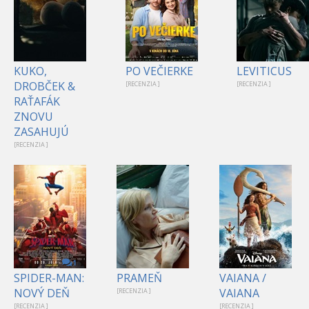
KUKO,
PO VEČIERKE
LEVITICUS
DROBČEK &
[RECENZIA ]
[RECENZIA ]
RAŤAFÁK
ZNOVU
ZASAHUJÚ
[RECENZIA ]
1
SPIDER-MAN:
PRAMEŇ
VAIANA /
NOVÝ DEŇ
VAIANA
[RECENZIA ]
[RECENZIA ]
[RECENZIA ]