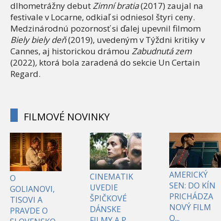
dlhometrážny debut
Zimní bratia
(2017) zaujal na
festivale v Locarne, odkiaľ si odniesol štyri ceny.
Medzinárodnú pozornosť si ďalej upevnil filmom
Biely biely deň
(2019), uvedeným v Týždni kritiky v
Cannes, aj historickou drámou
Zabudnutá zem
(2022)
,
ktorá bola zaradená do sekcie Un Certain
Regard.
FILMOVÉ NOVINKY
AMERICKÝ
CINEMATIK
O
SEN: DO KÍN
UVEDIE
GOLIANOVI,
PRICHÁDZA
ŠPIČKOVÉ
TISOVI A
NOVÝ FILM
DÁNSKE
PRAVDE O
O...
FILMY A P...