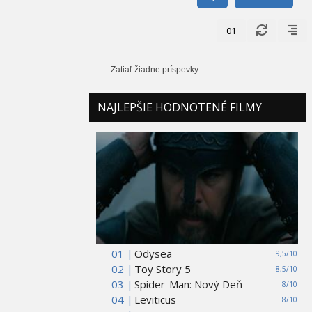
01
Zatiaľ žiadne príspevky
NAJLEPŠIE HODNOTENÉ FILMY
01 |
Odysea
9,5/10
02 |
Toy Story 5
8,5/10
03 |
Spider-Man: Nový Deň
8/10
04 |
Leviticus
8/10