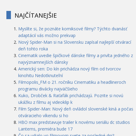
NAJČÍTANEJŠIE
Myslíte si, že poznáte komiksové filmy? Týchto dvanásť
adaptácií vás možno prekvap
Nový Spider-Man si na Slovensku zapísal najlepší otvárací
deň tohto roka
Cinematik uvedie špičkové dánske filmy a privíta jedného z
najvýznamnejších dánsky
Americký sen: Do kín prichádza nový film od tvorcov
kinohitu Nedotknuteľní
Filmopolis_FM o 21. ročníku Cinematiku a headlineroch
programu divácky najväčšieho
Kuko, Drobček & Raťafák prichádzajú. Pozrite si novú
ukážku z filmu aj videoklip k
Film Spider-Man: Nový deň ovládol slovenské kiná a počas
otváracieho víkendu si ho
HBO max predstavuje trailer k novému seriálu dc studios
Lanterns, premiéra bude 17
Čo sa udialo vo filmovom svete za posledné dni?