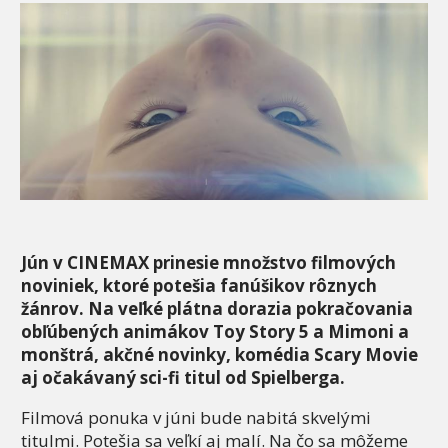
Jún v CINEMAX prinesie množstvo filmových
noviniek, ktoré potešia fanúšikov rôznych
žánrov. Na veľké plátna dorazia pokračovania
obľúbených animákov Toy Story 5 a Mimoni a
monštrá, akčné novinky, komédia Scary Movie
aj očakávaný sci-fi titul od Spielberga.
Filmová ponuka v júni bude nabitá skvelými
titulmi. Potešia sa veľkí aj malí. Na čo sa môžeme