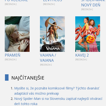
NOVÝ DEŇ
[RECENZIA ]
[RECENZIA ]
[RECENZIA ]
PRAMEŇ
VAIANA /
KAVEJ 2
VAIANA
[RECENZIA ]
[RECENZIA ]
[RECENZIA ]
NAJČÍTANEJŠIE
Myslíte si, že poznáte komiksové filmy? Týchto dvanásť
adaptácií vás možno prekvap
Nový Spider-Man si na Slovensku zapísal najlepší otvárací
deň tohto roka