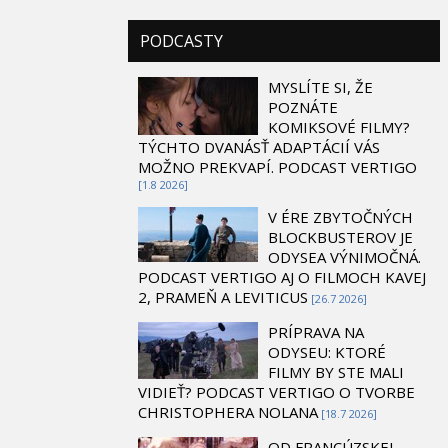
PODCASTY
MYSLÍTE SI, ŽE
POZNÁTE
KOMIKSOVÉ FILMY?
TÝCHTO DVANÁSŤ ADAPTÁCIÍ VÁS
MOŽNO PREKVAPÍ. PODCAST VERTIGO
[1.8 2026]
V ÉRE ZBYTOČNÝCH
BLOCKBUSTEROV JE
ODYSEA VÝNIMOČNÁ.
PODCAST VERTIGO AJ O FILMOCH KAVEJ
2, PRAMEŇ A LEVITICUS
[26.7 2026]
PRÍPRAVA NA
ODYSEU: KTORÉ
FILMY BY STE MALI
VIDIEŤ? PODCAST VERTIGO O TVORBE
CHRISTOPHERA NOLANA
[18.7 2026]
OD FRANCÚZSKEJ