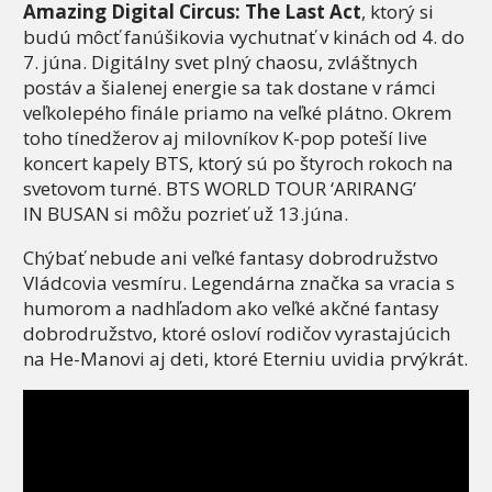
Amazing Digital Circus: The Last Act
, ktorý si
budú môcť fanúšikovia vychutnať v kinách od 4. do
7. júna. Digitálny svet plný chaosu, zvláštnych
postáv a šialenej energie sa tak dostane v rámci
veľkolepého finále priamo na veľké plátno. Okrem
toho tínedžerov aj milovníkov K-pop poteší live
koncert kapely BTS, ktorý sú po štyroch rokoch na
svetovom turné. BTS WORLD TOUR ‘ARIRANG’
IN BUSAN si môžu pozrieť už 13.júna.
Chýbať nebude ani veľké fantasy dobrodružstvo
Vládcovia vesmíru. Legendárna značka sa vracia s
humorom a nadhľadom ako veľké akčné fantasy
dobrodružstvo, ktoré osloví rodičov vyrastajúcich
na He-Manovi aj deti, ktoré Eterniu uvidia prvýkrát.