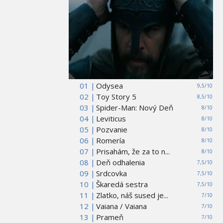
01 |
Odysea
9,5/10
02 |
Toy Story 5
8,5/10
03 |
Spider-Man: Nový Deň
8/10
04 |
Leviticus
8/10
05 |
Pozvanie
8/10
06 |
Romería
8/10
07 |
Prisahám, že za to n...
8/10
08 |
Deň odhalenia
7,5/10
09 |
Srdcovka
7,5/10
10 |
Škaredá sestra
7,5/10
11 |
Zlatko, náš sused je...
7/10
12 |
Vaiana / Vaiana
7/10
13 |
Prameň
7/10