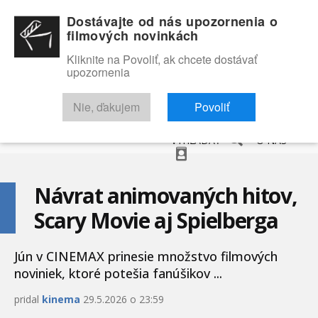
Dostávajte od nás upozornenia o
filmových novinkách
Kliknite na Povoliť, ak chcete dostávať
upozornenia
NOVINKY
RECENZIE
TRAILERY
FILMOVÁ DATABÁZA
Nie, ďakujem
Povoliť
VYHĽADAŤ
O NÁS
Návrat animovaných hitov,
Scary Movie aj Spielberga
Jún v CINEMAX prinesie množstvo filmových
noviniek, ktoré potešia fanúšikov ...
pridal
kinema
29.5.2026 o 23:59