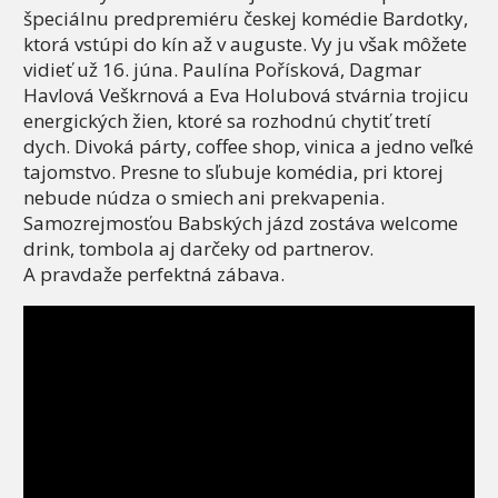
špeciálnu predpremiéru českej komédie Bardotky,
ktorá vstúpi do kín až v auguste. Vy ju však môžete
vidieť už 16. júna. Paulína Pořísková, Dagmar
Havlová Veškrnová a Eva Holubová stvárnia trojicu
energických žien, ktoré sa rozhodnú chytiť tretí
dych. Divoká párty, coffee shop, vinica a jedno veľké
tajomstvo. Presne to sľubuje komédia, pri ktorej
nebude núdza o smiech ani prekvapenia.
Samozrejmosťou Babských jázd zostáva welcome
drink, tombola aj darčeky od partnerov.
A pravdaže perfektná zábava.