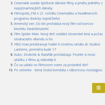
Cinematik uvedie špičkové dánske filmy a privíta jedného z
najvýznamnejších dánsky
Filmopolis_FM o 21. ročníku Cinematiku a headlineroch
programu divácky najväčšieho
Americký sen: Do kín prichádza nový film od tvorcov
kinohitu Nedotknuteľní
Film Spider-Man: Nový deň ovládol slovenské kiná a počas
otváracieho víkendu si ho
HBO max predstavuje trailer k novému seriálu dc studios
Lanterns, premiéra bude 17
Kuko, Drobček & Raťafák prichádzajú. Pozrite si novú
ukážku z filmu aj videoklip k
Čo sa udialo vo filmovom svete za posledné dni?
Po večierke - letná česká komédia s táborovou nostalgiou