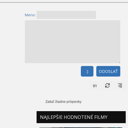
Meno:
:)
ODOSLAŤ
01
Zatiaľ žiadne príspevky
NAJLEPŠIE HODNOTENÉ FILMY