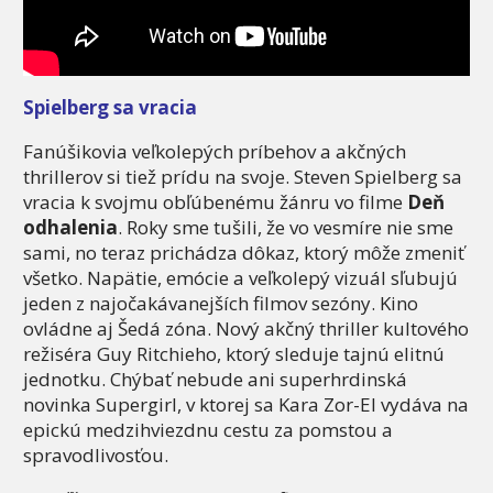
Spielberg sa vracia
Fanúšikovia veľkolepých príbehov a akčných
thrillerov si tiež prídu na svoje. Steven Spielberg sa
vracia k svojmu obľúbenému žánru vo filme
Deň
odhalenia
. Roky sme tušili, že vo vesmíre nie sme
sami, no teraz prichádza dôkaz, ktorý môže zmeniť
všetko. Napätie, emócie a veľkolepý vizuál sľubujú
jeden z najočakávanejších filmov sezóny. Kino
ovládne aj Šedá zóna. Nový akčný thriller kultového
režiséra Guy Ritchieho, ktorý sleduje tajnú elitnú
jednotku. Chýbať nebude ani superhrdinská
novinka Supergirl, v ktorej sa Kara Zor-El vydáva na
epickú medzihviezdnu cestu za pomstou a
spravodlivosťou.