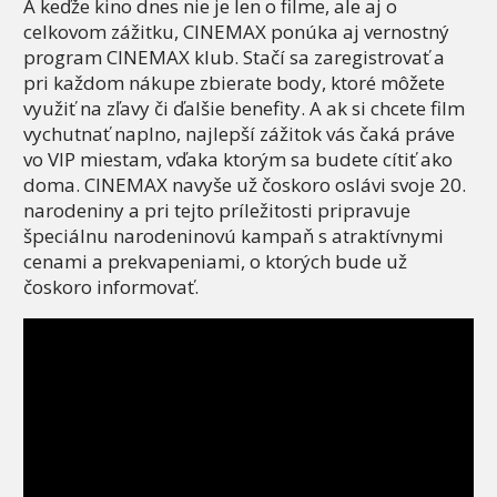
A keďže kino dnes nie je len o filme, ale aj o
celkovom zážitku, CINEMAX ponúka aj vernostný
program CINEMAX klub. Stačí sa zaregistrovať a
pri každom nákupe zbierate body, ktoré môžete
využiť na zľavy či ďalšie benefity. A ak si chcete film
vychutnať naplno, najlepší zážitok vás čaká práve
vo VIP miestam, vďaka ktorým sa budete cítiť ako
doma. CINEMAX navyše už čoskoro oslávi svoje 20.
narodeniny a pri tejto príležitosti pripravuje
špeciálnu narodeninovú kampaň s atraktívnymi
cenami a prekvapeniami, o ktorých bude už
čoskoro informovať.