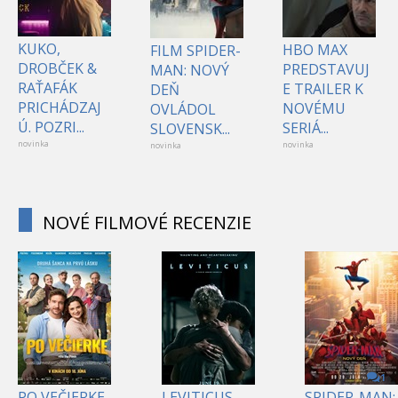
KUKO,
HBO MAX
FILM SPIDER-
DROBČEK &
PREDSTAVUJ
MAN: NOVÝ
RAŤAFÁK
E TRAILER K
DEŇ
PRICHÁDZAJ
NOVÉMU
OVLÁDOL
Ú. POZRI...
SERIÁ...
SLOVENSK...
novinka
novinka
novinka
NOVÉ FILMOVÉ RECENZIE
1
PO VEČIERKE
LEVITICUS
SPIDER-MAN: