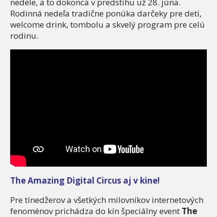
nedele, a to dokonca v predstihu už 28. júna.
Rodinná nedeľa tradične ponúka darčeky pre deti,
welcome drink, tombolu a skvelý program pre celú
rodinu.
The Amazing Digital Circus aj v kine!
Pre tínedžerov a všetkých milovníkov internetových
fenoménov prichádza do kín špeciálny event
The