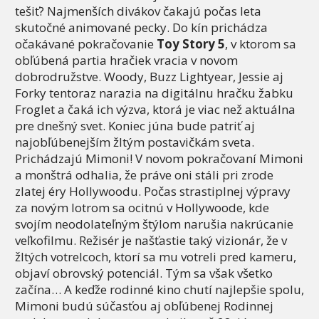
tešiť? Najmenších divákov čakajú počas leta
skutočné animované pecky. Do kín prichádza
očakávané pokračovanie
Toy Story 5
, v ktorom sa
obľúbená partia hračiek vracia v novom
dobrodružstve. Woody, Buzz Lightyear, Jessie aj
Forky tentoraz narazia na digitálnu hračku žabku
Froglet a čaká ich výzva, ktorá je viac než aktuálna
pre dnešný svet. Koniec júna bude patriť aj
najobľúbenejším žltým postavičkám sveta.
Prichádzajú Mimoni! V novom pokračovaní Mimoni
a monštrá odhalia, že práve oni stáli pri zrode
zlatej éry Hollywoodu. Počas strastiplnej výpravy
za novým lotrom sa ocitnú v Hollywoode, kde
svojím neodolateľným štýlom narušia nakrúcanie
veľkofilmu. Režisér je našťastie taký vizionár, že v
žltých votrelcoch, ktorí sa mu votreli pred kameru,
objaví obrovský potenciál. Tým sa však všetko
začína… A keďže rodinné kino chutí najlepšie spolu,
Mimoni budú súčasťou aj obľúbenej Rodinnej