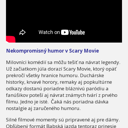
Nekompromisný humor v Scary Movie
Milovníci komédií sa môžu tešiť na návrat legendy.
Už začiatkom júla dorazí Scary Movie, ktorý opäť
prekročí všetky hranice humoru. Duchárske
historky, krvavé horory, remaky aj popkultúrne
odkazy dostanú poriadne bláznivú paródiu a
fanúšikov poteší aj návrat známych tvárí z prvého
filmu. Jedno je isté. Čaká nás poriadna dávka
nostalgie aj zaručeného humoru.
Silné filmové momenty sú pripravené aj pre dámy.
Obľúbený formát Babská jazda tentoraz prinesie