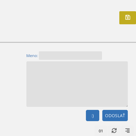
Meno:
:)
ODOSLAŤ
01