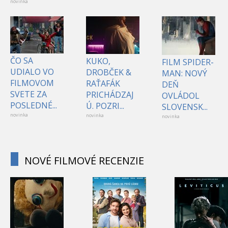
novinka
ČO SA
KUKO,
FILM SPIDER-
UDIALO VO
DROBČEK &
MAN: NOVÝ
FILMOVOM
RAŤAFÁK
DEŇ
SVETE ZA
PRICHÁDZAJ
OVLÁDOL
POSLEDNÉ...
Ú. POZRI...
SLOVENSK...
novinka
novinka
novinka
NOVÉ FILMOVÉ RECENZIE