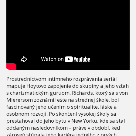
Prostredníctvom intímneho rozprávania seriál
mapuje Hoytovo zapojenie do skupiny a jeho vzťah
s charizmatickým guruom. Richards, ktorý sa s von
Mierersom zoznámil ešte na strednej škole, bol
fascinovaný jeho učením o spiritualite, láske a
osobnom rozvoji. Po skončení vysokej školy sa
presťahoval do jeho bytu v New Yorku, kde sa stal
oddaným nasledovníkom – práve v období, keď
zároveň stúpala jeho kariéra jedného z prvých