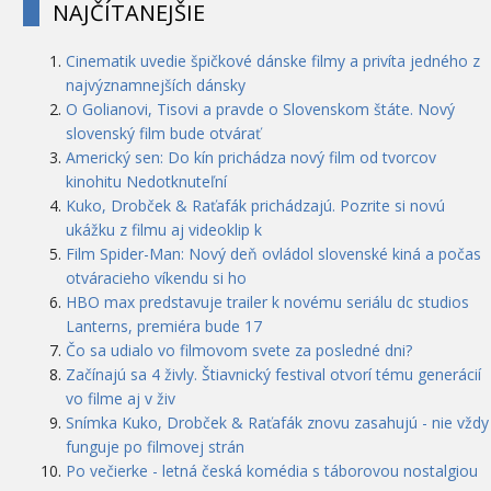
NAJČÍTANEJŠIE
Cinematik uvedie špičkové dánske filmy a privíta jedného z
najvýznamnejších dánsky
O Golianovi, Tisovi a pravde o Slovenskom štáte. Nový
slovenský film bude otvárať
Americký sen: Do kín prichádza nový film od tvorcov
kinohitu Nedotknuteľní
Kuko, Drobček & Raťafák prichádzajú. Pozrite si novú
ukážku z filmu aj videoklip k
Film Spider-Man: Nový deň ovládol slovenské kiná a počas
otváracieho víkendu si ho
HBO max predstavuje trailer k novému seriálu dc studios
Lanterns, premiéra bude 17
Čo sa udialo vo filmovom svete za posledné dni?
Začínajú sa 4 živly. Štiavnický festival otvorí tému generácií
vo filme aj v živ
Snímka Kuko, Drobček & Raťafák znovu zasahujú - nie vždy
funguje po filmovej strán
Po večierke - letná česká komédia s táborovou nostalgiou