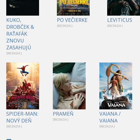
KUKO,
PO VEČIERKE
LEVITICUS
DROBČEK &
[RECENZIA ]
[RECENZIA ]
RAŤAFÁK
ZNOVU
ZASAHUJÚ
[RECENZIA ]
1
SPIDER-MAN:
PRAMEŇ
VAIANA /
NOVÝ DEŇ
VAIANA
[RECENZIA ]
[RECENZIA ]
[RECENZIA ]