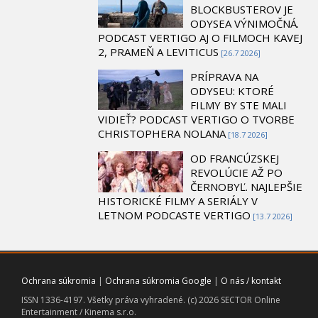
BLOCKBUSTEROV JE
ODYSEA VÝNIMOČNÁ.
PODCAST VERTIGO AJ O FILMOCH KAVEJ
2, PRAMEŇ A LEVITICUS
[26.7 2026]
PRÍPRAVA NA
ODYSEU: KTORÉ
FILMY BY STE MALI
VIDIEŤ? PODCAST VERTIGO O TVORBE
CHRISTOPHERA NOLANA
[18.7 2026]
OD FRANCÚZSKEJ
REVOLÚCIE AŽ PO
ČERNOBYĽ. NAJLEPŠIE
HISTORICKÉ FILMY A SERIÁLY V
LETNOM PODCASTE VERTIGO
[13.7 2026]
Ochrana súkromia
|
Ochrana súkromia Google
|
O nás / kontakt
ISSN 1336-4197. Všetky práva vyhradené. (c) 2026 SECTOR Online
Entertainment / Kinema s.r.o.