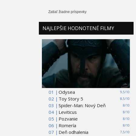
Zatiaľ žiadne príspevky
NAJLEPŠIE HODNOTENÉ FILMY
01 |
Odysea
9,5/10
02 |
Toy Story 5
8,5/10
03 |
Spider-Man: Nový Deň
8/10
04 |
Leviticus
8/10
05 |
Pozvanie
8/10
06 |
Romería
8/10
07 |
Deň odhalenia
7,5/10