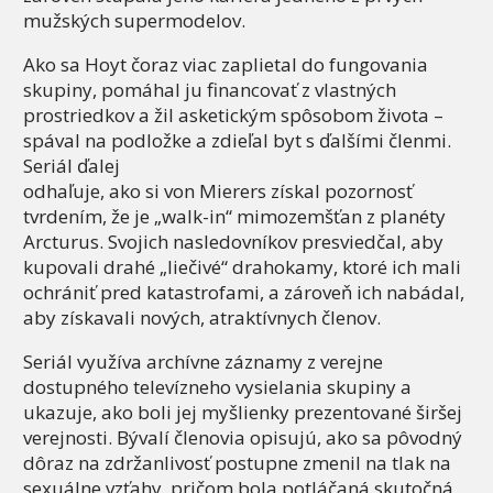
mužských supermodelov.
Ako sa Hoyt čoraz viac zaplietal do fungovania
skupiny, pomáhal ju financovať z vlastných
prostriedkov a žil asketickým spôsobom života –
spával na podložke a zdieľal byt s ďalšími členmi.
Seriál ďalej
odhaľuje, ako si von Mierers získal pozornosť
tvrdením, že je „walk-in“ mimozemšťan z planéty
Arcturus. Svojich nasledovníkov presviedčal, aby
kupovali drahé „liečivé“ drahokamy, ktoré ich mali
ochrániť pred katastrofami, a zároveň ich nabádal,
aby získavali nových, atraktívnych členov.
Seriál využíva archívne záznamy z verejne
dostupného televízneho vysielania skupiny a
ukazuje, ako boli jej myšlienky prezentované širšej
verejnosti. Bývalí členovia opisujú, ako sa pôvodný
dôraz na zdržanlivosť postupne zmenil na tlak na
sexuálne vzťahy, pričom bola potláčaná skutočná