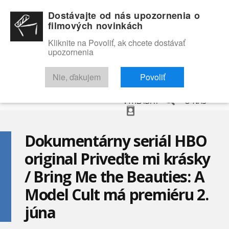
Dostávajte od nás upozornenia o
filmových novinkách
Kliknite na Povoliť, ak chcete dostávať
upozornenia
NOVINKY
RECENZIE
TRAILERY
FILMOVÁ DATABÁZA
Nie, ďakujem
Povoliť
VYHĽADAŤ
O NÁS
Dokumentárny seriál HBO
original Priveďte mi krásky
/ Bring Me the Beauties: A
Model Cult má premiéru 2.
júna