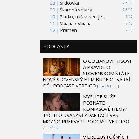
08 |
Srdcovka
7,5/10
09 |
Škaredá sestra
7,5/10
10 |
Zlatko, náš sused je...
7/10
11 |
Vaiana / Vaiana
7/10
12 |
Prameň
7/10
PODCASTY
O GOLIANOVI, TISOVI
A PRAVDE O
SLOVENSKOM ŠTÁTE.
NOVÝ SLOVENSKÝ FILM BUDE OTVÁRAŤ
OČI. PODCAST VERTIGO
[pred 9 hod.]
MYSLÍTE SI, ŽE
POZNÁTE
KOMIKSOVÉ FILMY?
TÝCHTO DVANÁSŤ ADAPTÁCIÍ VÁS
MOŽNO PREKVAPÍ. PODCAST VERTIGO
[1.8 2026]
V ÉRE ZBYTOČNÝCH