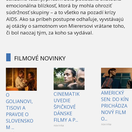
emocionálna blízkosť, ktorá by mohla ohroziť
súdržnosť skupiny – a to všetko na pozadí krízy
AIDS. Ako sa príbeh postupne odhaľuje, vyvstávajú
aj otázky o samotnom von Mierersovi vrátane toho,
či bol naozaj tým, za koho sa vydával.
FILMOVÉ NOVINKY
AMERICKÝ
CINEMATIK
O
SEN: DO KÍN
UVEDIE
GOLIANOVI,
PRICHÁDZA
ŠPIČKOVÉ
TISOVI A
NOVÝ FILM
DÁNSKE
PRAVDE O
O...
FILMY A P...
SLOVENSKO
novinka
novinka
M ...