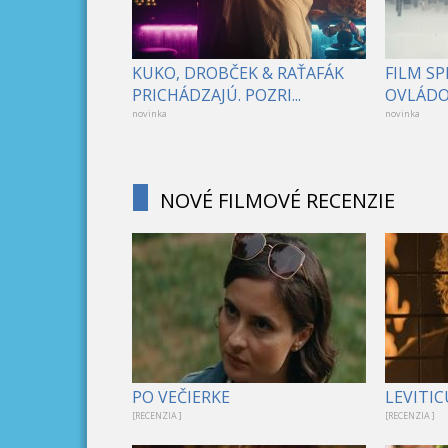
KUKO, DROBČEK & RAŤAFÁK
FILM S
PRICHÁDZAJÚ. POZRI...
OVLÁDOL
novinka
novinka
NOVÉ FILMOVÉ RECENZIE
PO VEČIERKE
LEVITIC
[RECENZIA ]
[RECENZIA ]