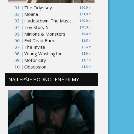
01 |
The Odyssey
$90,0 mil.
02 |
Moana
$11,0 mil.
03 |
Hadestown: The Music...
$10,0 mil.
04 |
Toy Story 5
$10,0 mil.
05 |
Minions & Monsters
$9,8 mil.
06 |
Evil Dead Burn
$2,8 mil.
07 |
The Invite
$2,6 mil.
08 |
Young Washington
$1,9 mil.
09 |
Motor City
$1,7 mil.
10 |
Obsession
$1,5 mil.
NAJLEPŠIE HODNOTENÉ FILMY