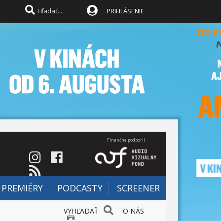
PRIHLÁSENIE
Finančne podporil
PREMIÉRY
PODCASTY
SCREENER
VYHĽADAŤ
O NÁS