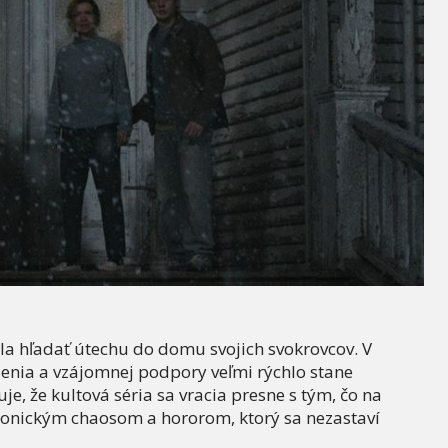
a hľadať útechu do domu svojich svokrovcov. V
lenia a vzájomnej podpory veľmi rýchlo stane
e, že kultová séria sa vracia presne s tým, čo na
monickým chaosom a hororom, ktorý sa nezastaví