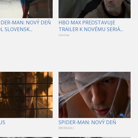
PIDER-MAN: NOVÝ DEŇ
HBO MAX PREDSTAVUJE
 SLOVENSK...
TRAILER K NOVÉMU SERIÁ...
novinka
1
US
SPIDER-MAN: NOVÝ DEŇ
[RECENZIA ]