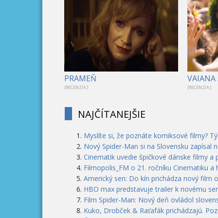
PRAMEŇ
VAIANA 
[RECENZIA ]
[RECENZIA ]
NAJČÍTANEJŠIE
Myslíte si, že poznáte komiksové filmy? T
Nový Spider-Man si na Slovensku zapísal n
Cinematik uvedie špičkové dánske filmy a 
Filmopolis_FM o 21. ročníku Cinematiku a
Americký sen: Do kín prichádza nový film 
HBO max predstavuje trailer k novému seri
Film Spider-Man: Nový deň ovládol slovens
Kuko, Drobček & Raťafák prichádzajú. Pozri