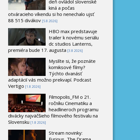
deň ovládol slovenské
kiná a počas
otváracieho víkendu si ho nenechalo ujsť
88 515 divákov
[5.8 2026]
HBO max predstavuje
trailer k novému seriálu
dc studios Lanterns,
premiéra bude 17. augusta
[3.8 2026]
Myslíte si, že poznáte
komiksové filmy?
Týchto dvanásť
adaptácií vás možno prekvapí. Podcast
Vertigo
[1.8 2026]
Filmopolis_FM o 21.
ročníku Cinematiku a
headlineroch programu
divácky najväčšieho filmového festivalu na
Slovensku
[1.8 2026]
Stream novinky:
Furious, The Drama,