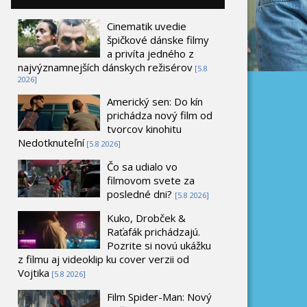
Cinematik uvedie
špičkové dánske filmy
a privíta jedného z
najvýznamnejších dánskych režisérov
[5.8
2026]
Americký sen: Do kín
prichádza nový film od
tvorcov kinohitu
Nedotknuteľní
[5.8 2026]
Čo sa udialo vo
filmovom svete za
posledné dni?
[5.8 2026]
Kuko, Drobček &
Raťafák prichádzajú.
Pozrite si novú ukážku
z filmu aj videoklip ku cover verzii od
Vojtika
[5.8 2026]
Film Spider-Man: Nový