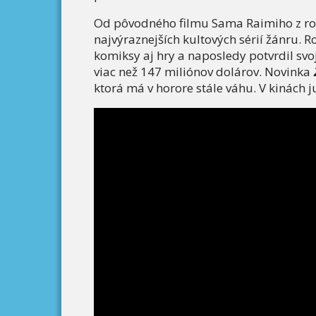
Od pôvodného filmu Sama Raimiho z ro
najvýraznejších kultových sérií žánru. Ro
komiksy aj hry a naposledy potvrdil svo
viac než 147 miliónov dolárov. Novinka
ktorá má v horore stále váhu. V kinách j