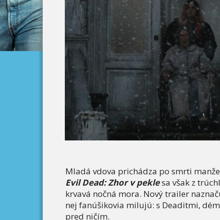
Mladá vdova prichádza po smrti manžel
Evil Dead: Zhor v pekle
sa však z trúch
krvavá nočná mora. Nový trailer naznačuj
nej fanúšikovia milujú: s Deaditmi, dé
pred ničím.