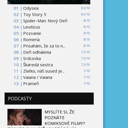
01 |
Odysea
9,5/10
02 |
Toy Story 5
8,5/10
03 |
Spider-Man: Nový Deň
8/10
04 |
Leviticus
8/10
05 |
Pozvanie
8/10
06 |
Romería
8/10
07 |
Prisahám, že za to n...
8/10
08 |
Deň odhalenia
7,5/10
09 |
Srdcovka
7,5/10
10 |
Škaredá sestra
7,5/10
11 |
Zlatko, náš sused je...
7/10
12 |
Vaiana / Vaiana
7/10
13 |
Prameň
7/10
PODCASTY
MYSLÍTE SI, ŽE
POZNÁTE
KOMIKSOVÉ FILMY?