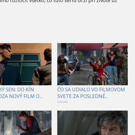
 roztočiť všetko, čo túto sériu drží pri živote už
Ý SEN: DO KÍN
ČO SA UDIALO VO FILMOVOM
ZA NOVÝ FILM O...
SVETE ZA POSLEDNÉ...
novinka