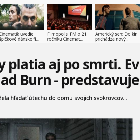
Cinematik uvedie
Filmopolis_FM o 21.
Americký sen: Do kín
špičkové dánske fi...
ročníku Cinemat...
prichádza nový...
 platia aj po smrti. Ev
ead Burn - predstavuje 
ela hľadať útechu do domu svojich svokrovcov...