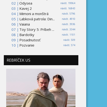
02 |
Odysea
návšt. 19964
03 |
Kavej 2
návšt. 16843
04 |
Mimoni a monštrá
návšt. 5796
05 |
Labková patrola: Din...
návšt. 4910
06 |
Vaiana
návšt. 3936
07 |
Toy Story 5: Príbeh ...
návšt. 3344
08 |
Bardotky
návšt. 1101
09 |
Posadnutosť
návšt. 509
10 |
Pozvanie
návšt. 574
REBRÍČEK US