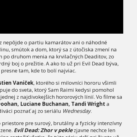
az nepôjde o partiu kamarátov ani o náhodné
dinu, smútok a dom, ktorý sa z útočiska zmení na
n po druhom menia na krvilačných Deaditov, zo
dný boj o prežitie. A ako to už pri Evil Dead býva,
presne tam, kde to bolí najviac.
stien Vaniček
, ktorého si milovníci hororu všimli
tupuje do sveta, ktorý Sam Raimi kedysi pomohol
jednej z najdivokejších hororových línií. Vo filme sa
Doohan, Luciane Buchanan, Tandi Wright
a
váci poznať aj zo seriálu
Wednesday
.
 priestore pre surový, brutálny a fyzicky intenzívny
dzene.
Evil Dead: Zhor v pekle
zjavne nechce len