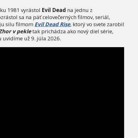
ku 1981 vyrástol
Evil Dead
na jednu z
zrástol sa na päť celovečerných filmov, seriál,
ju silu filmom
Evil Dead Rise
, ktorý vo svete zarobil
Zhor v pekle
tak prichádza ako nový diel série,
u uvidíme už 9. júla 2026.