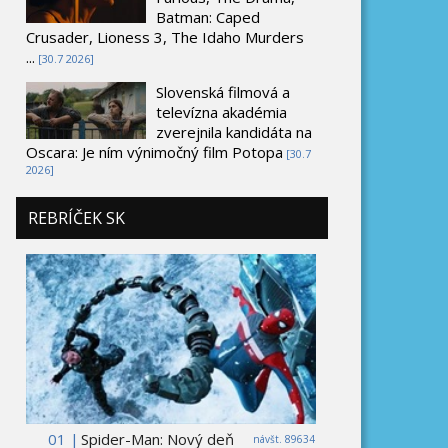
Batman: Caped
Crusader, Lioness 3, The Idaho Murders
...
[30.7 2026]
Slovenská filmová a
televízna akadémia
zverejnila kandidáta na
Oscara: Je ním výnimočný film Potopa
[30.7
2026]
REBRÍČEK SK
01 |
Spider-Man: Nový deň
návšt. 89634