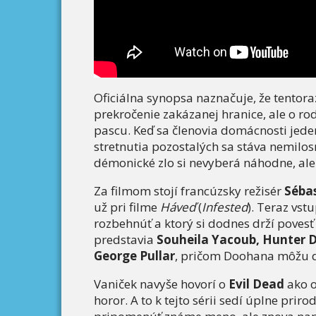
Oficiálna synopsa naznačuje, že tentor
prekročenie zakázanej hranice, ale o ro
pascu. Keď sa členovia domácnosti jede
stretnutia pozostalých sa stáva nemilosr
démonické zlo si nevyberá náhodne, ale 
Za filmom stojí francúzsky režisér
Séba
už pri filme
Háveď
(
Infested
). Teraz vs
rozbehnúť a ktorý si dodnes drží povesť 
predstavia
Souheila Yacoub, Hunter 
George Pullar
, pričom Doohana môžu di
Vaniček navyše hovorí o
Evil Dead
ako o
horor. A to k tejto sérii sedí úplne priro