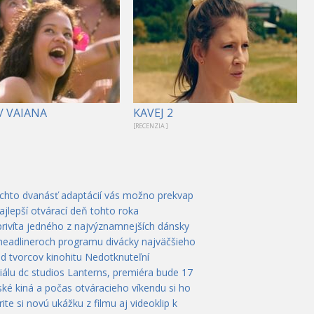
/ VAIANA
KAVEJ 2
[RECENZIA ]
ýchto dvanásť adaptácií vás možno prekvap
ajlepší otvárací deň tohto roka
privíta jedného z najvýznamnejších dánsky
 headlineroch programu divácky najväčšieho
od tvorcov kinohitu Nedotknuteľní
álu dc studios Lanterns, premiéra bude 17
ké kiná a počas otváracieho víkendu si ho
te si novú ukážku z filmu aj videoklip k