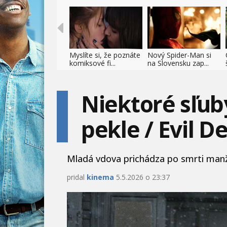
Myslíte si, že poznáte
Nový Spider-Man si
komiksové fi...
na Slovensku zap...
Niektoré sľuby
pekle / Evil D
Mladá vdova prichádza po smrti manž
pridal
kinema
5.5.2026 o 23:37