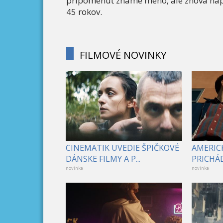
pripomenúť známe meno, ale znova naplno
45 rokov.
FILMOVÉ NOVINKY
CINEMATIK UVEDIE ŠPIČKOVÉ
AMERICK
DÁNSKE FILMY A P...
PRICHÁD
novinka
novinka