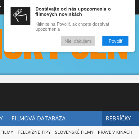
y
Rozprávky
Funny
Docu
Dostávajte od nás upozornenia o
filmových novinkách
RECENZIE
VIDEÁ
FILMY
Kliknite na Povoliť, ak chcete dostávať
upozornenia
Nie, ďakujem
Povoliť
Y
FILMOVÁ DATABÁZA
REBRÍČKY
 FILMY
TELEVÍZNE TIPY
SLOVENSKÉ FILMY
PRÁVE V KINÁCH