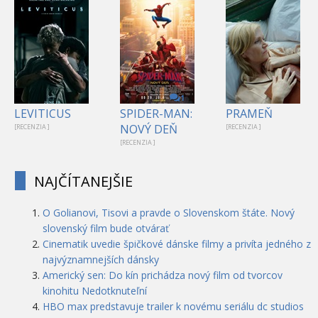
1
LEVITICUS
SPIDER-MAN:
PRAMEŇ
NOVÝ DEŇ
[RECENZIA ]
[RECENZIA ]
[RECENZIA ]
NAJČÍTANEJŠIE
O Golianovi, Tisovi a pravde o Slovenskom štáte. Nový
slovenský film bude otvárať
Cinematik uvedie špičkové dánske filmy a privíta jedného z
najvýznamnejších dánsky
Americký sen: Do kín prichádza nový film od tvorcov
kinohitu Nedotknuteľní
HBO max predstavuje trailer k novému seriálu dc studios