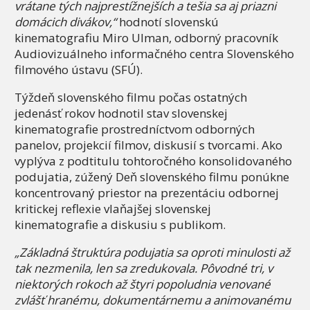
vrátane tých najprestížnejších a tešia sa aj priazni
domácich divákov,“
hodnotí slovenskú
kinematografiu Miro Ulman, odborný pracovník
Audiovizuálneho informačného centra Slovenského
filmového ústavu (SFÚ).
Týždeň slovenského filmu počas ostatných
jedenásť rokov hodnotil stav slovenskej
kinematografie prostredníctvom odborných
panelov, projekcií filmov, diskusií s tvorcami. Ako
vyplýva z podtitulu tohtoročného konsolidovaného
podujatia, zúžený Deň slovenského filmu ponúkne
koncentrovaný priestor na prezentáciu odbornej
kritickej reflexie vlaňajšej slovenskej
kinematografie a diskusiu s publikom.
„Základná štruktúra podujatia sa oproti minulosti až
tak nezmenila, len sa zredukovala. Pôvodné tri, v
niektorých rokoch až štyri popoludnia venované
zvlášť hranému, dokumentárnemu a animovanému