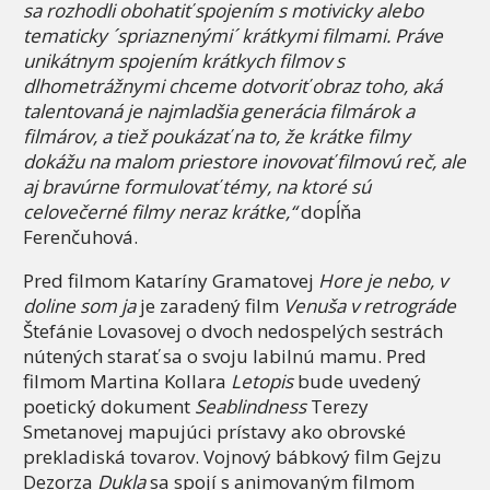
sa rozhodli obohatiť spojením s motivicky alebo
tematicky ´spriaznenými´ krátkymi filmami. Práve
unikátnym spojením krátkych filmov s
dlhometrážnymi chceme dotvoriť obraz toho, aká
talentovaná je najmladšia generácia filmárok a
filmárov, a tiež poukázať na to, že krátke filmy
dokážu na malom priestore inovovať filmovú reč, ale
aj bravúrne formulovať témy, na ktoré sú
celovečerné filmy neraz krátke,“
dopĺňa
Ferenčuhová.
Pred filmom Kataríny Gramatovej
Hore je nebo, v
doline som ja
je zaradený film
Venuša v retrográde
Štefánie Lovasovej o dvoch nedospelých sestrách
nútených starať sa o svoju labilnú mamu. Pred
filmom Martina Kollara
Letopis
bude uvedený
poetický dokument
Seablindness
Terezy
Smetanovej mapujúci prístavy ako obrovské
prekladiská tovarov. Vojnový bábkový film Gejzu
Dezorza
Dukla
sa spojí s animovaným filmom