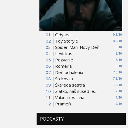
01 |
Odysea
9,5/10
02 |
Toy Story 5
8,5/10
03 |
Spider-Man: Nový Deň
8/10
04 |
Leviticus
8/10
05 |
Pozvanie
8/10
06 |
Romería
8/10
07 |
Deň odhalenia
7,5/10
08 |
Srdcovka
7,5/10
09 |
Škaredá sestra
7,5/10
10 |
Zlatko, náš sused je...
7/10
11 |
Vaiana / Vaiana
7/10
12 |
Prameň
7/10
PODCASTY