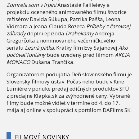
Zomrela som v Irpini
Anastasie Falileievy a
projekciu oceneného animovaného filmu štvorice
režisérov Davida Súkupa, Patrika Pašša, Leona
Vidmara a Jeana-Clauda Rozeca
Príbehy z čarovnej
záhrady
doplní epizóda
Drahokamy
Andreja
Gregorčoka z nominovaného večerníčkového
seriálu
Lesná päťka
. Krátky film Evy Sajanovej
Ako
počúvať fontány
bude uvedený pred filmom
AKCIA
MONACO
Dušana Trančíka.
Organizátorom podujatia Deň slovenského filmu je
Slovenský filmový ústav. Počas neho bude v Kine
Lumière v ponuke predaj edičných produktov SFÚ
z predajne Klapka.sk za zvýhodnené ceny. Vybrané
filmy bude možné vidieť v termíne od 4. do 17.
mája aj online v spolupráci s portálom DAFilms SK.
FILMOVÉ NOVINKY