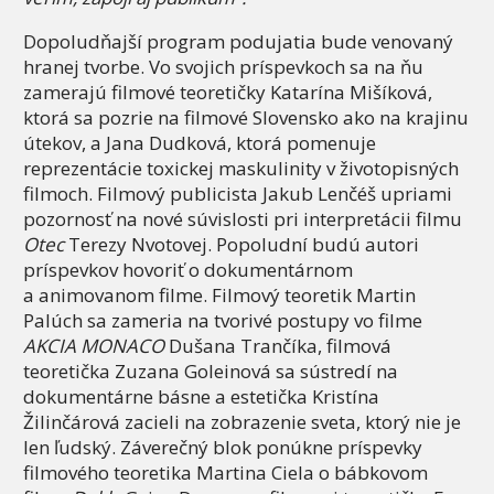
Dopoludňajší program podujatia bude venovaný
hranej tvorbe. Vo svojich príspevkoch sa na ňu
zamerajú filmové teoretičky Katarína Mišíková,
ktorá sa pozrie na filmové Slovensko ako na krajinu
útekov, a Jana Dudková, ktorá pomenuje
reprezentácie toxickej maskulinity v životopisných
filmoch. Filmový publicista Jakub Lenčéš upriami
pozornosť na nové súvislosti pri interpretácii filmu
Otec
Terezy Nvotovej. Popoludní budú autori
príspevkov hovoriť o dokumentárnom
a animovanom filme. Filmový teoretik Martin
Palúch sa zameria na tvorivé postupy vo filme
AKCIA MONACO
Dušana Trančíka, filmová
teoretička Zuzana Goleinová sa sústredí na
dokumentárne básne a estetička Kristína
Žilinčárová zacieli na zobrazenie sveta, ktorý nie je
len ľudský. Záverečný blok ponúkne príspevky
filmového teoretika Martina Ciela o bábkovom