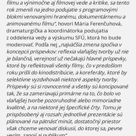
filmu a výnimočne aj filmovej vede a kritike, sa tento
rok zmenili na jedno podujatie s programovými
blokmi venovanými hranému, dokumentárnemu a
animovanému filmu“,
hovorí Mária Ferenčuhová,
dramaturgička a koordinátorka podujatia
z oddelenia vedy a výskumu SFÚ, ktorá ho bude
moderovať. Podľa nej
„najväčšia zmena spočíva v
koncepcii príspevkov: reflexia vlaňajšej tvorby už nie
je bilančná, verejnosť už nečakajú hlavné príspevky,
ktoré by reflektovali všetky filmy, čo v predošlom
roku prišli do kinodistribúcie, a koreferáty, ktoré by
selektívne vyzdvihovali niektoré aspekty tvorby.
Príspevky sú si rovnocenné a všetky sú koncipované
tak, že sa zameriavajú primárne na to, čo bolo vo
vlaňajšej tvorbe pozoruhodné alebo mimoriadne
kvalitné, a na niektoré jej špecifické črty. Tomu je
prispôsobený aj rozsah: jednotlivé prezentácie sú
plánované na pätnásť minút, dostatočný priestor
však chceme venovať diskusii, do ktorej sa, pevne
verím, zapojí aj publikum“.