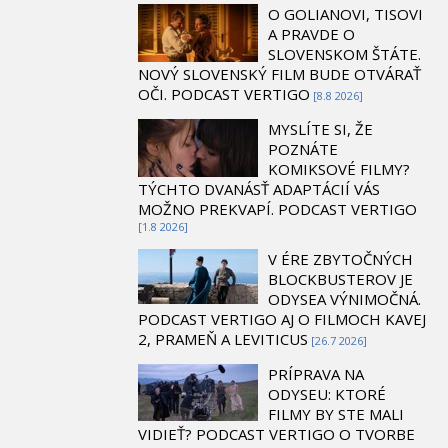
O GOLIANOVI, TISOVI
A PRAVDE O
SLOVENSKOM ŠTÁTE.
NOVÝ SLOVENSKÝ FILM BUDE OTVÁRAŤ
OČI. PODCAST VERTIGO
[8.8 2026]
MYSLÍTE SI, ŽE
POZNÁTE
KOMIKSOVÉ FILMY?
TÝCHTO DVANÁSŤ ADAPTÁCIÍ VÁS
MOŽNO PREKVAPÍ. PODCAST VERTIGO
[1.8 2026]
V ÉRE ZBYTOČNÝCH
BLOCKBUSTEROV JE
ODYSEA VÝNIMOČNÁ.
PODCAST VERTIGO AJ O FILMOCH KAVEJ
2, PRAMEŇ A LEVITICUS
[26.7 2026]
PRÍPRAVA NA
ODYSEU: KTORÉ
FILMY BY STE MALI
VIDIEŤ? PODCAST VERTIGO O TVORBE