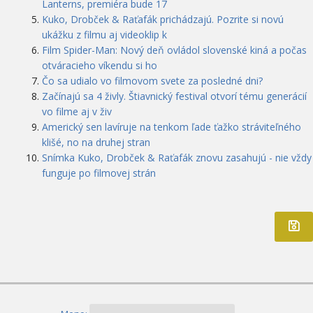
Lanterns, premiéra bude 17
Kuko, Drobček & Raťafák prichádzajú. Pozrite si novú
ukážku z filmu aj videoklip k
Film Spider-Man: Nový deň ovládol slovenské kiná a počas
otváracieho víkendu si ho
Čo sa udialo vo filmovom svete za posledné dni?
Začínajú sa 4 živly. Štiavnický festival otvorí tému generácií
vo filme aj v živ
Americký sen lavíruje na tenkom ľade ťažko stráviteľného
klišé, no na druhej stran
Snímka Kuko, Drobček & Raťafák znovu zasahujú - nie vždy
funguje po filmovej strán