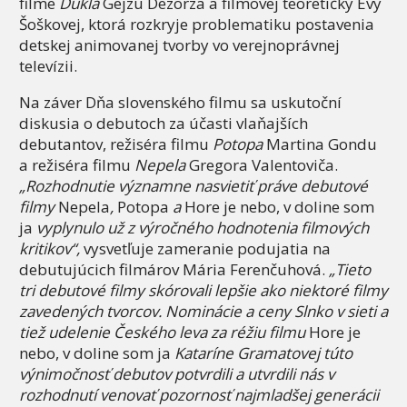
filme
Dukla
Gejzu Dezorza a filmovej teoretičky Evy
Šoškovej, ktorá rozkryje problematiku postavenia
detskej animovanej tvorby vo verejnoprávnej
televízii.
Na záver Dňa slovenského filmu sa uskutoční
diskusia o debutoch za účasti vlaňajších
debutantov, režiséra filmu
Potopa
Martina Gondu
a režiséra filmu
Nepela
Gregora Valentoviča.
„Rozhodnutie významne nasvietiť práve debutové
filmy
Nepela
,
Potopa
a
Hore je nebo, v doline som
ja
vyplynulo už z výročného hodnotenia filmových
kritikov“,
vysvetľuje zameranie podujatia na
debutujúcich filmárov Mária Ferenčuhová.
„Tieto
tri debutové filmy skórovali lepšie ako niektoré filmy
zavedených tvorcov. Nominácie a ceny Slnko v sieti a
tiež udelenie Českého leva za réžiu filmu
Hore je
nebo, v doline som ja
Kataríne Gramatovej túto
výnimočnosť debutov potvrdili a utvrdili nás v
rozhodnutí venovať pozornosť najmladšej generácii