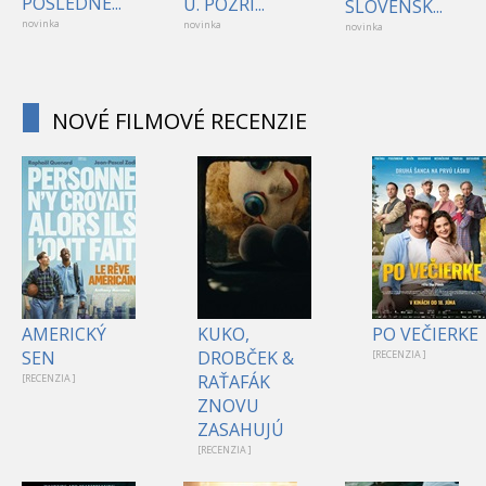
POSLEDNÉ...
Ú. POZRI...
SLOVENSK...
novinka
novinka
novinka
NOVÉ FILMOVÉ RECENZIE
AMERICKÝ
KUKO,
PO VEČIERKE
SEN
DROBČEK &
[RECENZIA ]
RAŤAFÁK
[RECENZIA ]
ZNOVU
ZASAHUJÚ
[RECENZIA ]