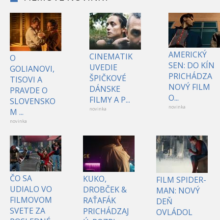
AMERICKÝ
CINEMATIK
O
SEN: DO KÍN
UVEDIE
GOLIANOVI,
PRICHÁDZA
ŠPIČKOVÉ
TISOVI A
NOVÝ FILM
DÁNSKE
PRAVDE O
O...
FILMY A P...
SLOVENSKO
novinka
novinka
M ...
novinka
ČO SA
KUKO,
FILM SPIDER-
UDIALO VO
DROBČEK &
MAN: NOVÝ
FILMOVOM
RAŤAFÁK
DEŇ
SVETE ZA
PRICHÁDZAJ
OVLÁDOL