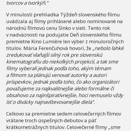
tvorcov a tvorkýň.“
V minulosti prehliadka Týždeň slovenského filmu
uvádzala aj filmy prihlásené alebo nominované na
národnú filmovú cenu Slnko v sieti. Tento rok
v nadväznosti na podujatie Deň slovenského filmu
premietne Kino Lumière len výber z minuloročných
titulov. Mária Ferenčuhová hovorí, že
„nebolo ľahké
zredukovať vlaňajší silný rok pre slovenskú
kinematografiu do niekoľkých projekcií, a tak sme
filmy vyberali jednak podľa toho, akým témam
a filmom sa plánujú venovať autorky a autori
príspevkov, jednak podľa toho, čo ako organizátori
považujeme za najkvalitnejšie alebo formálne či
obsahovo za najinšpiratívnejšie, hoci nemuselo vždy
ísť o divácky najnavštevovanejšie diela“.
Celkovo sa premietne sedem celovečerných filmov
vrátane troch úspešných debutov a päť
krátkometrážnych titulov. Celovečerné filmy
„sme