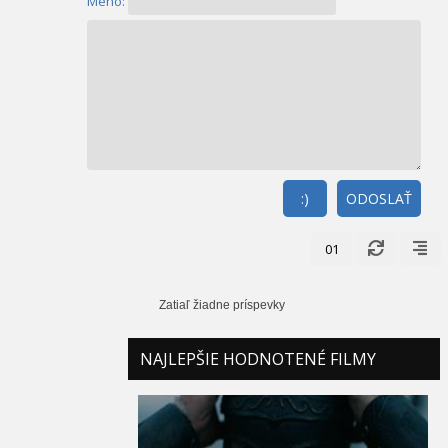
Meno:
:)
ODOSLAŤ
01
Zatiaľ žiadne príspevky
NAJLEPŠIE HODNOTENÉ FILMY