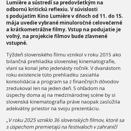
Lumière a sústredí sa predovšetkým na
odbornú kritickú reflexiu. V súvislosti
s podujatím Kino Lumière v dňoch od 11. do 15.
mája uvedie vybrané minuloročné celovečerné
a krátkometrážne filmy. Vstup na podujatie je
voľný, na projekcie filmov bude zľavnené
vstupné.
Týždeň slovenského filmu vznikol v roku 2015 ako
bilančná prehliadka slovenskej kinematografie,
vlani sa konal jeho jedenásty ročník. V dvanástom
roku existencie túto prehliadku zasiahla
konsolidácia a program sa z finančných dôvodov
zredukoval len na jeden deň. S ohľadom na
úspechy doma aj na medzinárodnej scéne by si
slovenská kinematografia práve naopak zaslúžila
adekvátny priestor na svoju prezentáciu.
„V roku 2025 vzniklo 36 slovenských filmov, ktoré sa
s úspechom premietajú na festivaloch v zahraničí