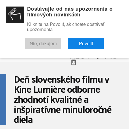
Dostávajte od nás upozornenia o
filmových novinkách
Kliknite na Povoliť, ak chcete dostávať
upozornenia
NOVINKY
RECENZIE
TRAILERY
FILMOVÁ DATABÁZA
Nie, ďakujem
Povoliť
VYHĽADAŤ
O NÁS
Deň slovenského filmu v
Kine Lumière odborne
zhodnotí kvalitné a
inšpiratívne minuloročné
diela