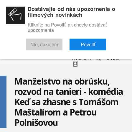
Dostávajte od nás upozornenia o
filmových novinkách
Kliknite na Povoliť, ak chcete dostávať
upozornenia
NOVINKY
RECENZIE
TRAILERY
FILMOVÁ DATABÁZA
Nie, ďakujem
Povoliť
VYHĽADAŤ
O NÁS
Manželstvo na obrúsku,
rozvod na tanieri - komédia
Keď sa zhasne s Tomášom
Maštalírom a Petrou
Polnišovou