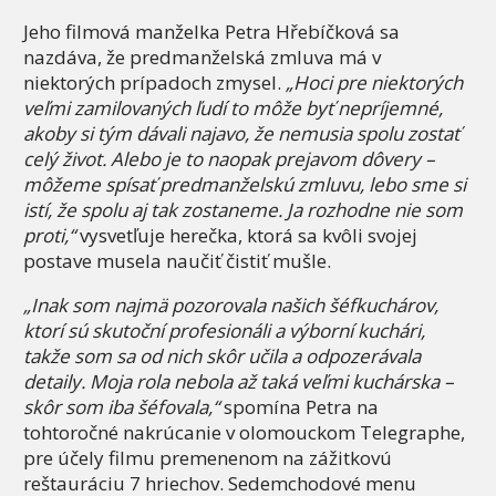
Jeho filmová manželka Petra Hřebíčková sa
nazdáva, že predmanželská zmluva má v
niektorých prípadoch zmysel.
„Hoci pre niektorých
veľmi zamilovaných ľudí to môže byť nepríjemné,
akoby si tým dávali najavo, že nemusia spolu zostať
celý život. Alebo je to naopak prejavom dôvery –
môžeme spísať predmanželskú zmluvu, lebo sme si
istí, že spolu aj tak zostaneme. Ja rozhodne nie som
proti,“
vysvetľuje herečka, ktorá sa kvôli svojej
postave musela naučiť čistiť mušle.
„Inak som najmä pozorovala našich šéfkuchárov,
ktorí sú skutoční profesionáli a výborní kuchári,
takže som sa od nich skôr učila a odpozerávala
detaily. Moja rola nebola až taká veľmi kuchárska –
skôr som iba šéfovala,“
spomína Petra na
tohtoročné nakrúcanie v olomouckom Telegraphe,
pre účely filmu premenenom na zážitkovú
reštauráciu 7 hriechov. Sedemchodové menu