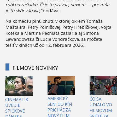
robí od začiatku. Či je to pravda, neviem — pre mňa
je to skôr zábava,“
dodáva.
Na komédiu plnú chutí, v ktorej okrem Tomáša
Maštalíra, Petry Polnišovej, Petry Hřebíčkovej, Vojta
Koteka a Martina Pechláta zažiaria aj Simona
Lewandowska či Lucie Vondráčková, sa môžete
tešiť v kinách už od 12. februára 2026.
FILMOVÉ NOVINKY
AMERICKÝ
ČO SA
CINEMATIK
SEN: DO KÍN
UDIALO VO
UVEDIE
PRICHÁDZA
FILMOVOM
ŠPIČKOVÉ
NOVÝ FILM
SVETE ZA
DÁNSKE