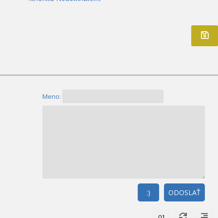
Meno:
:)
ODOSLAŤ
01