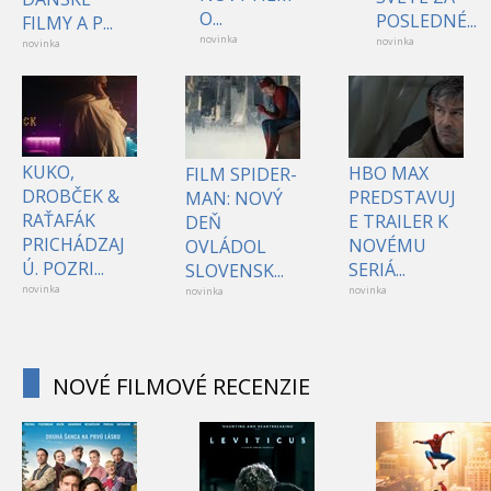
O...
POSLEDNÉ...
FILMY A P...
novinka
novinka
novinka
KUKO,
HBO MAX
FILM SPIDER-
DROBČEK &
PREDSTAVUJ
MAN: NOVÝ
RAŤAFÁK
E TRAILER K
DEŇ
PRICHÁDZAJ
NOVÉMU
OVLÁDOL
Ú. POZRI...
SERIÁ...
SLOVENSK...
novinka
novinka
novinka
NOVÉ FILMOVÉ RECENZIE