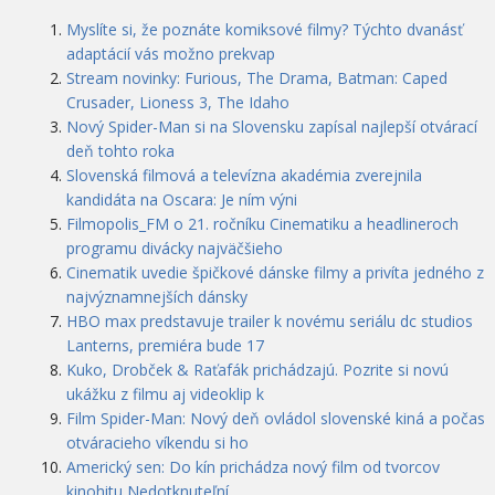
Myslíte si, že poznáte komiksové filmy? Týchto dvanásť
adaptácií vás možno prekvap
Stream novinky: Furious, The Drama, Batman: Caped
Crusader, Lioness 3, The Idaho
Nový Spider-Man si na Slovensku zapísal najlepší otvárací
deň tohto roka
Slovenská filmová a televízna akadémia zverejnila
kandidáta na Oscara: Je ním výni
Filmopolis_FM o 21. ročníku Cinematiku a headlineroch
programu divácky najväčšieho
Cinematik uvedie špičkové dánske filmy a privíta jedného z
najvýznamnejších dánsky
HBO max predstavuje trailer k novému seriálu dc studios
Lanterns, premiéra bude 17
Kuko, Drobček & Raťafák prichádzajú. Pozrite si novú
ukážku z filmu aj videoklip k
Film Spider-Man: Nový deň ovládol slovenské kiná a počas
otváracieho víkendu si ho
Americký sen: Do kín prichádza nový film od tvorcov
kinohitu Nedotknuteľní