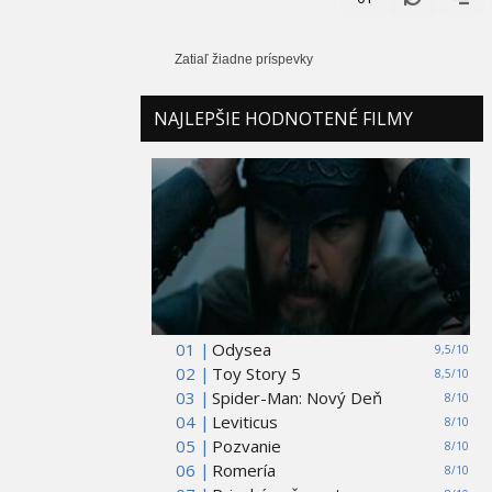
Zatiaľ žiadne príspevky
NAJLEPŠIE HODNOTENÉ FILMY
01 |
Odysea
9,5/10
02 |
Toy Story 5
8,5/10
03 |
Spider-Man: Nový Deň
8/10
04 |
Leviticus
8/10
05 |
Pozvanie
8/10
06 |
Romería
8/10