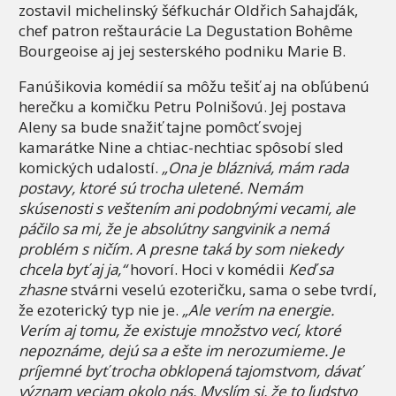
zostavil michelinský šéfkuchár Oldřich Sahajďák,
chef patron reštaurácie La Degustation Bohême
Bourgeoise aj jej sesterského podniku Marie B.
Fanúšikovia komédií sa môžu tešiť aj na obľúbenú
herečku a komičku Petru Polnišovú. Jej postava
Aleny sa bude snažiť tajne pomôcť svojej
kamarátke Nine a chtiac-nechtiac spôsobí sled
komických udalostí.
„Ona je bláznivá, mám rada
postavy, ktoré sú trocha uletené. Nemám
skúsenosti s veštením ani podobnými vecami, ale
páčilo sa mi, že je absolútny sangvinik a nemá
problém s ničím. A presne taká by som niekedy
chcela byť aj ja,“
hovorí. Hoci v komédii
Keď sa
zhasne
stvárni veselú ezoteričku, sama o sebe tvrdí,
že ezoterický typ nie je.
„Ale verím na energie.
Verím aj tomu, že existuje množstvo vecí, ktoré
nepoznáme, dejú sa a ešte im nerozumieme. Je
príjemné byť trocha obklopená tajomstvom, dávať
význam veciam okolo nás. Myslím si, že to ľudstvo