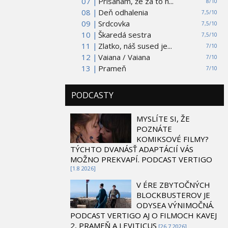
07 |
Prisahám, že za to n...
8/10
08 |
Deň odhalenia
7,5/10
09 |
Srdcovka
7,5/10
10 |
Škaredá sestra
7,5/10
11 |
Zlatko, náš sused je...
7/10
12 |
Vaiana / Vaiana
7/10
13 |
Prameň
7/10
PODCASTY
MYSLÍTE SI, ŽE
POZNÁTE
KOMIKSOVÉ FILMY?
TÝCHTO DVANÁSŤ ADAPTÁCIÍ VÁS
MOŽNO PREKVAPÍ. PODCAST VERTIGO
[1.8 2026]
V ÉRE ZBYTOČNÝCH
BLOCKBUSTEROV JE
ODYSEA VÝNIMOČNÁ.
PODCAST VERTIGO AJ O FILMOCH KAVEJ
2, PRAMEŇ A LEVITICUS
[26.7 2026]