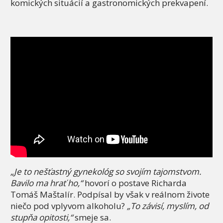
komických situácií a gastronomických prekvapení.
„Je to nešťastný gynekológ so svojím tajomstvom.
Bavilo ma hrať ho,“
hovorí o postave Richarda
Tomáš Maštalír. Podpísal by však v reálnom živote
niečo pod vplyvom alkoholu?
„To závisí, myslím, od
stupňa opitosti,“
smeje sa.