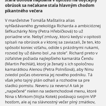
obrúsok sa nečakane stala hlavným chodom
pikantného večera
V manželstve Tomáša Maštalíra alias
vyhľadávaného gynekológa Richarda a ambicióznej
šéfkuchárky Niny (Petra Hřebíčková) to už
poriadne vrie. Nebyť zmluvy, ktorú kedysi v opitosti
spísali na obrúsok a v ktorej sa zaviazali, že ten, kto
spôsobí koniec vzťahu, odíde s prázdnymi rukami,
rozvod by už dávno bol „na stole“. Richard preto v
zúfalstve požiada najlepšieho kamaráta Čendu
(Martin Pechlát), ktorý je ženatý s ich spoločnou
kamarátkou Alenou (Petra Polnišová), aby Ninu
zviedol počas otvorenia jej nového podniku. Tá
však jeho tajný plán odhalí a rozhodne sa pre
sladkú pomstu. Neveru za neveru! A tak je
„napečené“ nielen na sedemchodové menu, ktoré
Nina s Mirkom (Vojta Kotek) podávajú svojim VIP
hosťom, ale aj na slávnostný večer plný zmätkov,