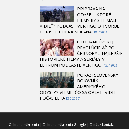
PRÍPRAVA NA
ODYSEU: KTORÉ
FILMY BY STE MALI
VIDIEŤ? PODCAST VERTIGO O TVORBE
CHRISTOPHERA NOLANA
[18.7 2026]
OD FRANCÚZSKEJ
REVOLÚCIE AŽ PO
ČERNOBYĽ. NAJLEPŠIE
HISTORICKÉ FILMY A SERIÁLY V
LETNOM PODCASTE VERTIGO
[13.7 2026]
PORAZÍ SLOVENSKÝ
BOJOVNÍK
AMERICKÉHO
ODYSEA? VIEME, ČO SA OPLATÍ VIDIEŤ
POČAS LETA
[5.7 2026]
Ochrana súkromia
|
Ochrana súkromia Google
|
O nás / kontakt