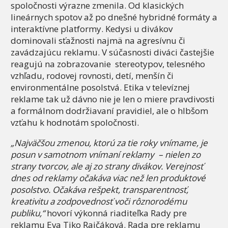
spoločnosti výrazne zmenila. Od klasických
lineárnych spotov až po dnešné hybridné formáty a
interaktívne platformy. Kedysi u divákov
dominovali sťažnosti najmä na agresívnu či
zavádzajúcu reklamu. V súčasnosti diváci častejšie
reagujú na zobrazovanie stereotypov, telesného
vzhľadu, rodovej rovnosti, detí, menšín či
environmentálne posolstvá. Etika v televíznej
reklame tak už dávno nie je len o miere pravdivosti
a formálnom dodržiavaní pravidiel, ale o hlbšom
vzťahu k hodnotám spoločnosti.
„Najväčšou zmenou, ktorú za tie roky vnímame, je
posun v samotnom vnímaní reklamy – nielen zo
strany tvorcov, ale aj zo strany divákov. Verejnosť
dnes od reklamy očakáva viac než len produktové
posolstvo. Očakáva rešpekt, transparentnosť,
kreativitu a zodpovednosť voči rôznorodému
publiku,“
hovorí výkonná riaditeľka Rady pre
reklamu Eva Tiko Rajčáková. Rada pre reklamu