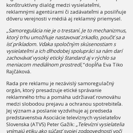
konštruktívny dialóg medzi vysielateľmi,
reklamnými agentúrami či zadávateľmi a posilňuje
dôveru verejnosti v médiá aj reklamný priemysel.
„
Samoregulácia nie je o trestaní. Je to mechanizmus,
ktorý trhu umožňuje nastavovať zrkadlo, poučiť sa a
ísť príkladom. Vďaka spoločným skúsenostiam s
vysielateľmi a ich dlhodobej spolupráci sa nám darí
zachovávať vysoký etický štandard aj v rýchlo sa
meniacom mediálnom prostredí,“
dopĺňa Eva Tiko
Rajčáková.
Rada pre reklamu je nezávislý samoregulačný
orgán, ktorý presadzuje etické správanie
reklamného trhu a pomáha udržiavať rovnováhu
medzi slobodou prejavu a ochranou spotrebiteľa.
Jej význam a poslanie vyzdvihuje aj predseda
predstavenstva Asociácie televíznych vysielateľov
Slovenska (ATVS) Peter Gažík:
„Televízni vysielatelia
vnímajú etiku ako súčasť svojej zodpovednosti voči