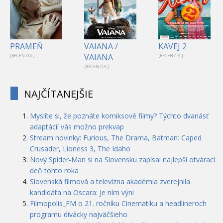
PRAMEŇ
VAIANA /
KAVEJ 2
VAIANA
[RECENZIA ]
[RECENZIA ]
[RECENZIA ]
NAJČÍTANEJŠIE
Myslíte si, že poznáte komiksové filmy? Týchto dvanásť
adaptácií vás možno prekvap
Stream novinky: Furious, The Drama, Batman: Caped
Crusader, Lioness 3, The Idaho
Nový Spider-Man si na Slovensku zapísal najlepší otvárací
deň tohto roka
Slovenská filmová a televízna akadémia zverejnila
kandidáta na Oscara: Je ním výni
Filmopolis_FM o 21. ročníku Cinematiku a headlineroch
programu divácky najväčšieho