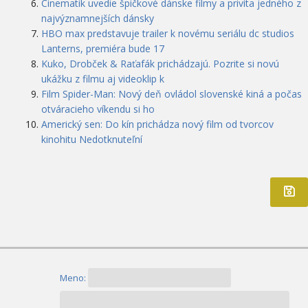
Cinematik uvedie špičkové dánske filmy a privíta jedného z
najvýznamnejších dánsky
HBO max predstavuje trailer k novému seriálu dc studios
Lanterns, premiéra bude 17
Kuko, Drobček & Raťafák prichádzajú. Pozrite si novú
ukážku z filmu aj videoklip k
Film Spider-Man: Nový deň ovládol slovenské kiná a počas
otváracieho víkendu si ho
Americký sen: Do kín prichádza nový film od tvorcov
kinohitu Nedotknuteľní
Meno: