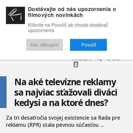
Dostávajte od nás upozornenia o
filmových novinkách
Kliknite na Povoliť, ak chcete dostávať
upozornenia
NOVINKY
RECENZIE
TRAILERY
FILMOVÁ DATABÁZA
Nie, ďakujem
Povoliť
VYHĽADAŤ
O NÁS
Na aké televízne reklamy
sa najviac sťažovali diváci
kedysi a na ktoré dnes?
Za tri desaťročia svojej existencie sa Rada pre
reklamu (RPR) stala pevnou súčasťou ...