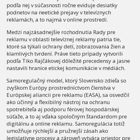
podľa nej v súčasnosti ročne eviduje desiatky
podnetov na neetické prejavy v televíznych
reklamách, a to najmä v online prostredí.
Medzi najzásadnejšie rozhodnutia Rady pre
reklamu v oblasti televíznej reklamy patria tie,
ktoré sa týkali ochrany detí, zobrazovania žien a
klamlivých tvrdení. Práve tieto prípady vytvorili
podľa Tiko Rajčákovej dôležité precedensy a jasne
nastavili hranice etickej komunikácie v médiách.
Samoregulačný model, ktorý Slovensko zdieľa so
zvyškom Európy prostredníctvom členstva v
Európskej aliancii pre reklamu (EASA), sa osvedčil
ako účinný a flexibilný nástroj na ochranu
spotrebiteľa aj podporu férovej hospodárskej
súťaže, a to aj vďaka spoločným štandardom pre
digitálnu a online reklamu. Samoregulácia totiž
umožňuje rýchlejší a pružnejší zásah ako
legislatívne procesy a zároveň vytvára priestor pre