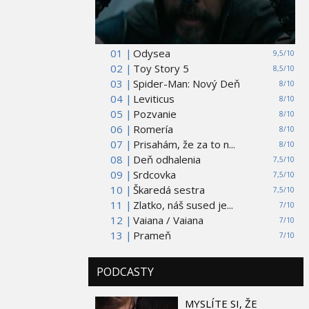
01 |
Odysea
9,5/10
02 |
Toy Story 5
8,5/10
03 |
Spider-Man: Nový Deň
8/10
04 |
Leviticus
8/10
05 |
Pozvanie
8/10
06 |
Romería
8/10
07 |
Prisahám, že za to n...
8/10
08 |
Deň odhalenia
7,5/10
09 |
Srdcovka
7,5/10
10 |
Škaredá sestra
7,5/10
11 |
Zlatko, náš sused je...
7/10
12 |
Vaiana / Vaiana
7/10
13 |
Prameň
7/10
PODCASTY
MYSLÍTE SI, ŽE