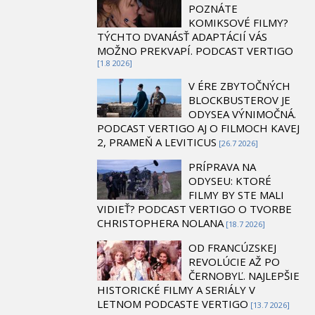
POZNÁTE
KOMIKSOVÉ FILMY?
TÝCHTO DVANÁSŤ ADAPTÁCIÍ VÁS
MOŽNO PREKVAPÍ. PODCAST VERTIGO
[1.8 2026]
V ÉRE ZBYTOČNÝCH
BLOCKBUSTEROV JE
ODYSEA VÝNIMOČNÁ.
PODCAST VERTIGO AJ O FILMOCH KAVEJ
2, PRAMEŇ A LEVITICUS
[26.7 2026]
PRÍPRAVA NA
ODYSEU: KTORÉ
FILMY BY STE MALI
VIDIEŤ? PODCAST VERTIGO O TVORBE
CHRISTOPHERA NOLANA
[18.7 2026]
OD FRANCÚZSKEJ
REVOLÚCIE AŽ PO
ČERNOBYĽ. NAJLEPŠIE
HISTORICKÉ FILMY A SERIÁLY V
LETNOM PODCASTE VERTIGO
[13.7 2026]