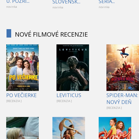
Ú. POZRI...
SERIÁ...
SLOVENSK...
novinka
novinka
novinka
NOVÉ FILMOVÉ RECENZIE
1
PO VEČIERKE
LEVITICUS
SPIDER-MAN:
NOVÝ DEŇ
[RECENZIA ]
[RECENZIA ]
[RECENZIA ]