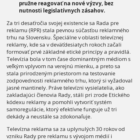
pružne reagovať na nové výzvy, bez
nutnosti legislatívnych zásahov.
Za tri desaťročia svojej existencie sa Rada pre
reklamu (RPR) stala pevnou súčasťou reklamného
trhu na Slovensku. Špeciálne v oblasti televíznej
reklamy, kde sa v deväťdesiatych rokoch začali
formovať prvé základné etické princípy a pravidlá.
Televízia bola v tom čase dominantným médiom s
veľkým vplyvom na verejnú mienku, a preto sa
stala prirodzeným priestorom na testovanie
zodpovednosti reklamného trhu, ktorý si vyžadoval
jasné mantinely. Práve televízni vysielatelia, ako
zakladajúci členovia Rady, stáli pri zrode Etického
kódexu reklamy a pomohli vytvoriť systém
samoregulácie, ktorý efektívne funguje už tri
dekády a neustále sa zdokonaľuje.
Televízna reklama sa za uplynulých 30 rokov od
vzniku Rady pre reklamu s vývojom médií i