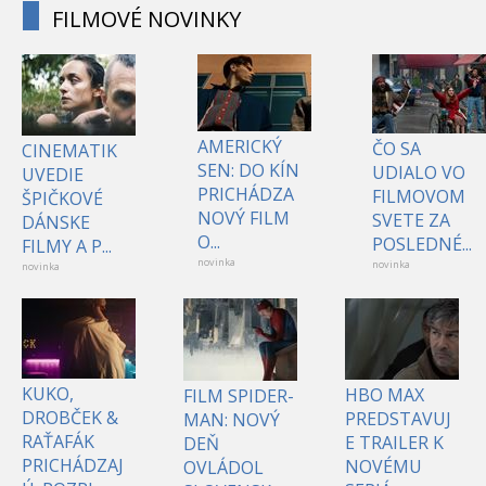
FILMOVÉ NOVINKY
AMERICKÝ
ČO SA
CINEMATIK
SEN: DO KÍN
UDIALO VO
UVEDIE
PRICHÁDZA
FILMOVOM
ŠPIČKOVÉ
NOVÝ FILM
SVETE ZA
DÁNSKE
O...
POSLEDNÉ...
FILMY A P...
novinka
novinka
novinka
KUKO,
HBO MAX
FILM SPIDER-
DROBČEK &
PREDSTAVUJ
MAN: NOVÝ
RAŤAFÁK
E TRAILER K
DEŇ
PRICHÁDZAJ
NOVÉMU
OVLÁDOL