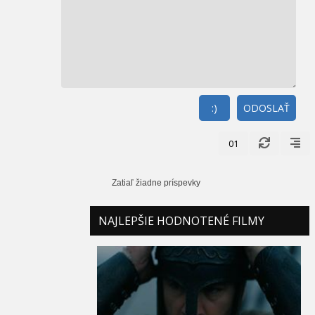
:)
ODOSLAŤ
01
Zatiaľ žiadne príspevky
NAJLEPŠIE HODNOTENÉ FILMY