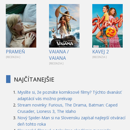
PRAMEŇ
VAIANA /
KAVEJ 2
VAIANA
[RECENZIA ]
[RECENZIA ]
[RECENZIA ]
NAJČÍTANEJŠIE
Myslíte si, že poznáte komiksové filmy? Týchto dvanásť
adaptácií vás možno prekvap
Stream novinky: Furious, The Drama, Batman: Caped
Crusader, Lioness 3, The Idaho
Nový Spider-Man si na Slovensku zapísal najlepší otvárací
deň tohto roka