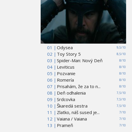
01 |
Odysea
9,5/10
02 |
Toy Story 5
8,5/10
03 |
Spider-Man: Nový Deň
8/10
04 |
Leviticus
8/10
05 |
Pozvanie
8/10
06 |
Romería
8/10
07 |
Prisahám, že za to n...
8/10
08 |
Deň odhalenia
7,5/10
09 |
Srdcovka
7,5/10
10 |
Škaredá sestra
7,5/10
11 |
Zlatko, náš sused je...
7/10
12 |
Vaiana / Vaiana
7/10
13 |
Prameň
7/10