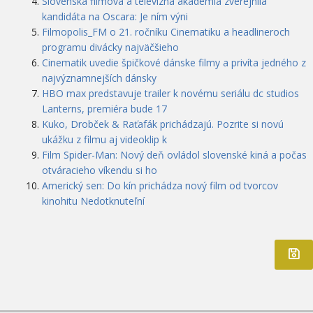
Slovenská filmová a televízna akadémia zverejnila
kandidáta na Oscara: Je ním výni
Filmopolis_FM o 21. ročníku Cinematiku a headlineroch
programu divácky najväčšieho
Cinematik uvedie špičkové dánske filmy a privíta jedného z
najvýznamnejších dánsky
HBO max predstavuje trailer k novému seriálu dc studios
Lanterns, premiéra bude 17
Kuko, Drobček & Raťafák prichádzajú. Pozrite si novú
ukážku z filmu aj videoklip k
Film Spider-Man: Nový deň ovládol slovenské kiná a počas
otváracieho víkendu si ho
Americký sen: Do kín prichádza nový film od tvorcov
kinohitu Nedotknuteľní