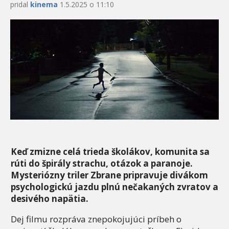
pridal
kinema
1.5.2025 o 11:10
Keď zmizne celá trieda školákov, komunita sa
rúti do špirály strachu, otázok a paranoje.
Mysteriózny triler Zbrane pripravuje divákom
psychologickú jazdu plnú nečakaných zvratov a
desivého napätia.
Dej filmu rozpráva znepokojujúci príbeh o