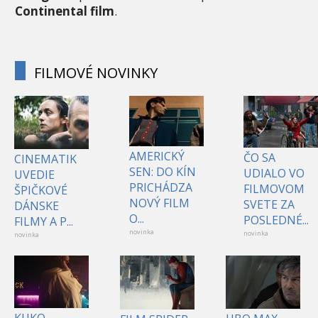
Continental film
.
FILMOVÉ NOVINKY
AMERICKÝ
ČO SA
CINEMATIK
SEN: DO KÍN
UDIALO VO
UVEDIE
PRICHÁDZA
FILMOVOM
ŠPIČKOVÉ
NOVÝ FILM
SVETE ZA
DÁNSKE
O...
POSLEDNÉ...
FILMY A P...
novinka
novinka
novinka
KUKO,