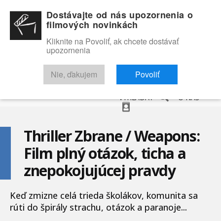
Dostávajte od nás upozornenia o
filmových novinkách
Kliknite na Povoliť, ak chcete dostávať
upozornenia
NOVINKY
RECENZIE
TRAILERY
FILMOVÁ DATABÁZA
Nie, ďakujem
Povoliť
VYHĽADAŤ
O NÁS
Thriller Zbrane / Weapons:
Film plný otázok, ticha a
znepokojujúcej pravdy
Keď zmizne celá trieda školákov, komunita sa
rúti do špirály strachu, otázok a paranoje...