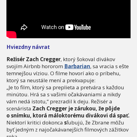
Hviezdny návrat
Režisér Zach Cregger
, ktorý šokoval divákov
svojím Airbnb hororom
Barbarian
, sa vracia s ešte
temnejšou víziou. O filme hovorí ako o príbehu,
ktorý sa neustále mení a prekvapuje:
„Je to film, ktorý sa preplieta a pretvára s každou
minútou. Hrá sa s vašimi očakávaniami a nikdy
vám nedá istotu,“ prezradil k deju. Režisér a
scenárista
Zach Cregger je zárukou, že pôjde
o snímku, ktorá máloktorému divákovi dá spať.
Niektorí kritici dokonca
s
ľubujú, že Zbrane môžu
byť jedným z najočakávanejších filmových zážitkov
roka.