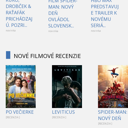
HBO MAX
FILM SPIDER-
DROBČEK &
PREDSTAVUJ
MAN: NOVÝ
RAŤAFÁK
E TRAILER K
DEŇ
PRICHÁDZAJ
NOVÉMU
OVLÁDOL
Ú. POZRI...
SERIÁ...
SLOVENSK...
novinka
novinka
novinka
NOVÉ FILMOVÉ RECENZIE
1
PO VEČIERKE
LEVITICUS
SPIDER-MAN:
NOVÝ DEŇ
[RECENZIA ]
[RECENZIA ]
[RECENZIA ]