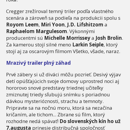
Cregger zrežíroval temný triler podľa vlastného
scenára a zároveň sa podieľa na produkcii spolu s
Royom Leem
,
Miri Yoon
,
J.D. Lifshitzom
a
Raphaelom Margulesom
. Výkonnými
producentmi sú
Michelle Morrissey
a
Josh Brolin
.
Za kamerou stojí silné meno
Larkin Seiple
, ktorý
stojí aj za oscarovým filmom Všetko, všade, naraz.
Mrazivý trailer plný záhad
Prvé zábery si už diváci môžu pozrieť. Desivý výjav
detí opúšťajúcich svoje domovy uprostred noci aj
hororovo snové predstavy triednej učiteľky
zmiznutej triedy sľubujú snímku s poriadnou
dávkou mysterióznosti, strachu a temnoty.
Pripravte sa na nočnú moru, ktorá sa nezačína
kričaním, ale tichom... Zbrane sú film, ktorý
rozhodne nedá spávať!
Do slovenských kín ho už
7.augusta
prinesie distribučná spoločnosť