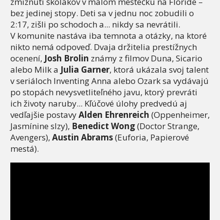
zmiznutí školákov v malom mestečku na Floride –
bez jedinej stopy. Deti sa v jednu noc zobudili o
2:17, zišli po schodoch a... nikdy sa nevrátili.
V komunite nastáva iba temnota a otázky, na ktoré
nikto nemá odpoveď. Dvaja držitelia prestížnych
ocenení,
Josh Brolin
známy z filmov Duna, Sicario
alebo Milk a
Julia Garner
, ktorá ukázala svoj talent
v seriáloch Inventing Anna alebo Ozark sa vydávajú
po stopách nevysvetliteľného javu, ktorý prevráti
ich životy naruby... Kľúčové úlohy predvedú aj
vedľajšie postavy
Alden Ehrenreich
(Oppenheimer,
Jasmínine slzy),
Benedict Wong
(Doctor Strange,
Avengers),
Austin Abrams
(Euforia, Papierové
mestá).