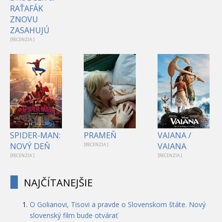
RAŤAFÁK
ZNOVU
ZASAHUJÚ
[RECENZIA ]
1
SPIDER-MAN:
PRAMEŇ
VAIANA /
NOVÝ DEŇ
VAIANA
[RECENZIA ]
[RECENZIA ]
[RECENZIA ]
NAJČÍTANEJŠIE
O Golianovi, Tisovi a pravde o Slovenskom štáte. Nový
slovenský film bude otvárať