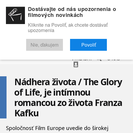
Dostávajte od nás upozornenia o
filmových novinkách
Kliknite na Povoliť, ak chcete dostávať
upozornenia
NOVINKY
RECENZIE
TRAILERY
FILMOVÁ DATABÁZA
Nie, ďakujem
Povoliť
VYHĽADAŤ
O NÁS
Nádhera života / The Glory
of Life, je intímnou
romancou zo života Franza
Kafku
Spoločnosť Film Europe uvedie do širokej