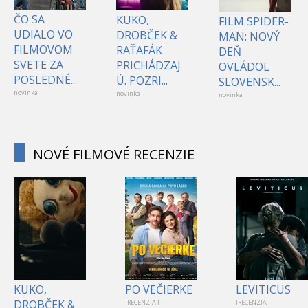
ČO SA
KUKO,
FILM SPIDER-
UDIALO VO
DROBČEK &
MAN: NOVÝ
FILMOVOM
RAŤAFÁK
DEŇ
SVETE ZA
PRICHÁDZAJ
OVLÁDOL
POSLEDNÉ...
Ú. POZRI...
SLOVENSK...
novinka
novinka
novinka
NOVÉ FILMOVÉ RECENZIE
KUKO,
PO VEČIERKE
LEVITICUS
DROBČEK &
[RECENZIA ]
[RECENZIA ]