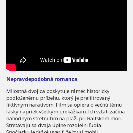
Nepravdepodobná romanca
Milostná dvojica poskytuje rámec historicky
podloženému príbehu, ktorý je prefiltrovaný
fiktívnym naratívom. Film sa opiera o večnú tému
lásky napriek všetkým prekážkam. Ich vzťah začína
náhodným stretnutím na pláži pri Baltskom mori.
Stretávajú sa dvaja úplne rozdielni ľudia.
Spočiatku je ťažké uveriť, že by si mohli