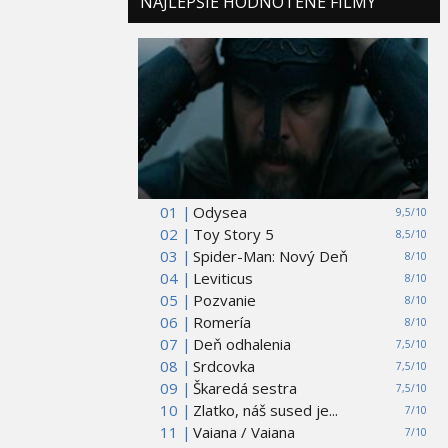
NAJLEPŠIE HODNOTENÉ FILMY
01 |
Odysea
9,5/10
02 |
Toy Story 5
8,5/10
03 |
Spider-Man: Nový Deň
8/10
04 |
Leviticus
8/10
05 |
Pozvanie
8/10
06 |
Romería
8/10
07 |
Deň odhalenia
7,5/10
08 |
Srdcovka
7,5/10
09 |
Škaredá sestra
7,5/10
10 |
Zlatko, náš sused je...
7/10
11 |
Vaiana / Vaiana
7/10