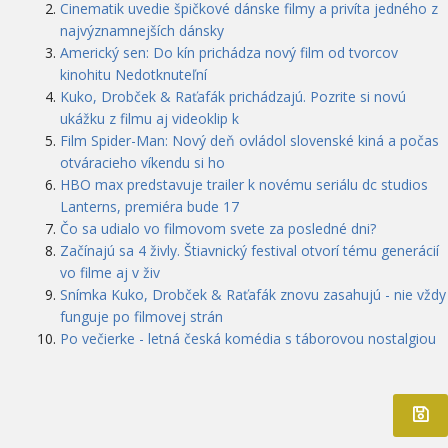
Cinematik uvedie špičkové dánske filmy a privíta jedného z
najvýznamnejších dánsky
Americký sen: Do kín prichádza nový film od tvorcov
kinohitu Nedotknuteľní
Kuko, Drobček & Raťafák prichádzajú. Pozrite si novú
ukážku z filmu aj videoklip k
Film Spider-Man: Nový deň ovládol slovenské kiná a počas
otváracieho víkendu si ho
HBO max predstavuje trailer k novému seriálu dc studios
Lanterns, premiéra bude 17
Čo sa udialo vo filmovom svete za posledné dni?
Začínajú sa 4 živly. Štiavnický festival otvorí tému generácií
vo filme aj v živ
Snímka Kuko, Drobček & Raťafák znovu zasahujú - nie vždy
funguje po filmovej strán
Po večierke - letná česká komédia s táborovou nostalgiou