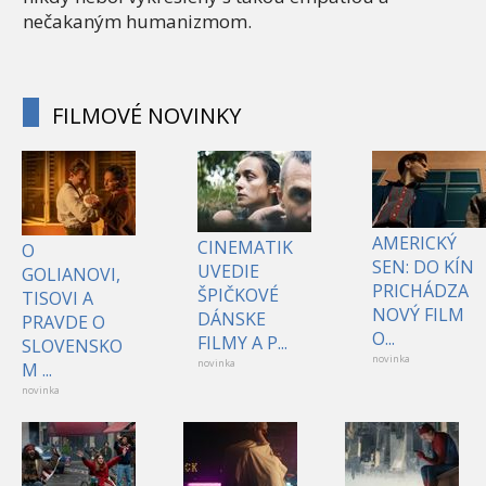
nečakaným humanizmom.
FILMOVÉ NOVINKY
AMERICKÝ
CINEMATIK
O
SEN: DO KÍN
UVEDIE
GOLIANOVI,
PRICHÁDZA
ŠPIČKOVÉ
TISOVI A
NOVÝ FILM
DÁNSKE
PRAVDE O
O...
FILMY A P...
SLOVENSKO
novinka
novinka
M ...
novinka