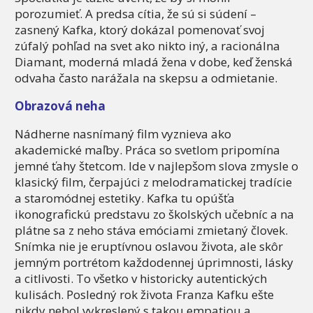
porozumieť. A predsa cítia, že sú si súdení –
zasnený Kafka, ktorý dokázal pomenovať svoj
zúfalý pohľad na svet ako nikto iný, a racionálna
Diamant, moderná mladá žena v dobe, keď ženská
odvaha často narážala na skepsu a odmietanie.
Obrazová neha
Nádherne nasnímaný film vyznieva ako
akademické maľby. Práca so svetlom pripomína
jemné ťahy štetcom. Ide v najlepšom slova zmysle o
klasický film, čerpajúci z melodramatickej tradície
a staromódnej estetiky. Kafka tu opúšťa
ikonografickú predstavu zo školských učebníc a na
plátne sa z neho stáva emóciami zmietaný človek.
Snímka nie je eruptívnou oslavou života, ale skôr
jemným portrétom každodennej úprimnosti, lásky
a citlivosti. To všetko v historicky autentických
kulisách. Posledný rok života Franza Kafku ešte
nikdy nebol vykreslený s takou empatiou a