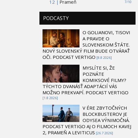
12 |
Prameň
7/10
PODCASTY
O GOLIANOVI, TISOVI
A PRAVDE O
SLOVENSKOM ŠTÁTE.
NOVÝ SLOVENSKÝ FILM BUDE OTVÁRAŤ
OČI. PODCAST VERTIGO
[8.8 2026]
MYSLÍTE SI, ŽE
POZNÁTE
KOMIKSOVÉ FILMY?
TÝCHTO DVANÁSŤ ADAPTÁCIÍ VÁS
MOŽNO PREKVAPÍ. PODCAST VERTIGO
[1.8 2026]
V ÉRE ZBYTOČNÝCH
BLOCKBUSTEROV JE
ODYSEA VÝNIMOČNÁ.
PODCAST VERTIGO AJ O FILMOCH KAVEJ
2, PRAMEŇ A LEVITICUS
[26.7 2026]