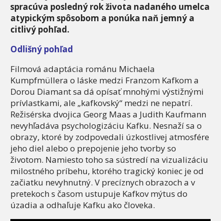
spracúva posledný rok života nadaného umelca
atypickým spôsobom a ponúka naň jemný a
citlivý pohľad.
Odlišný pohľad
Filmová adaptácia románu Michaela
Kumpfmüllera o láske medzi Franzom Kafkom a
Dorou Diamant sa dá opísať mnohými výstižnými
prívlastkami, ale „kafkovský“ medzi ne nepatrí.
Režisérska dvojica Georg Maas a Judith Kaufmann
nevyhľadáva psychologizáciu Kafku. Nesnaží sa o
obrazy, ktoré by zodpovedali úzkostlivej atmosfére
jeho diel alebo o prepojenie jeho tvorby so
životom. Namiesto toho sa sústredí na vizualizáciu
milostného príbehu, ktorého tragický koniec je od
začiatku nevyhnutný. V precíznych obrazoch a v
pretekoch s časom ustupuje Kafkov mýtus do
úzadia a odhaľuje Kafku ako človeka.