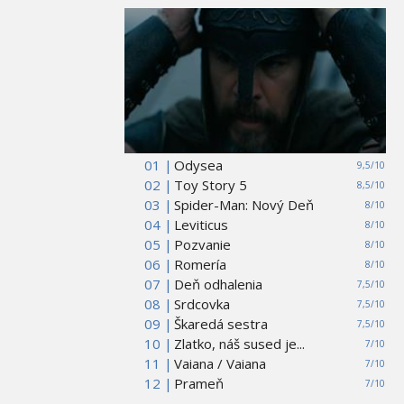
01 |
Odysea
9,5/10
02 |
Toy Story 5
8,5/10
03 |
Spider-Man: Nový Deň
8/10
04 |
Leviticus
8/10
05 |
Pozvanie
8/10
06 |
Romería
8/10
07 |
Deň odhalenia
7,5/10
08 |
Srdcovka
7,5/10
09 |
Škaredá sestra
7,5/10
10 |
Zlatko, náš sused je...
7/10
11 |
Vaiana / Vaiana
7/10
12 |
Prameň
7/10