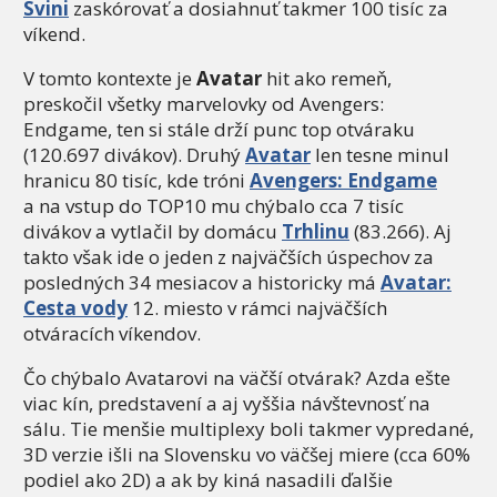
Svini
zaskórovať a dosiahnuť takmer 100 tisíc za
víkend.
V tomto kontexte je
Avatar
hit ako remeň,
preskočil všetky marvelovky od Avengers:
Endgame, ten si stále drží punc top otváraku
(120.697 divákov). Druhý
Avatar
len tesne minul
hranicu 80 tisíc, kde tróni
Avengers: Endgame
a na vstup do TOP10 mu chýbalo cca 7 tisíc
divákov a vytlačil by domácu
Trhlinu
(83.266). Aj
takto však ide o jeden z najväčších úspechov za
posledných 34 mesiacov a historicky má
Avatar:
Cesta vody
12. miesto v rámci najväčších
otváracích víkendov.
Čo chýbalo Avatarovi na väčší otvárak? Azda ešte
viac kín, predstavení a aj vyššia návštevnosť na
sálu. Tie menšie multiplexy boli takmer vypredané,
3D verzie išli na Slovensku vo väčšej miere (cca 60%
podiel ako 2D) a ak by kiná nasadili ďalšie