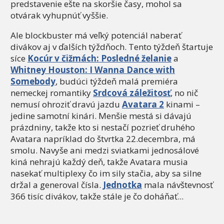
predstavenie ešte na skoršie časy, mohol sa
otvárak vyhupnúť vyššie.
Ale blockbuster má veľký potenciál naberať
divákov aj v ďalších týždňoch. Tento týždeň štartuje
síce
Kocúr v čižmách: Posledné želanie
a
Whitney Houston: I Wanna Dance with
Somebody
, budúci týždeň malá premiéra
nemeckej romantiky
Srdcová záležitosť
, no nič
nemusí ohroziť dravú jazdu
Avatara 2
kinami –
jedine samotní kinári. Menšie mestá si dávajú
prázdniny, takže kto si nestačí pozrieť druhého
Avatara napríklad do štvrtka 22.decembra, má
smolu. Navyše ani medzi sviatkami jednosálové
kiná nehrajú každý deň, takže Avatara musia
nasekať multiplexy čo im sily stačia, aby sa silne
držal a generoval čísla.
Jednotka
mala návštevnosť
366 tisíc divákov, takže stále je čo doháňať...