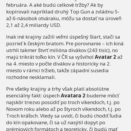
februára. A aké budú celkové tržby? Ak by
kopírovali napríklad druhý Top Gun a zvládnu 5-
až 6-násobok otváraku, môžu sa dostať na úroveň
2,1 až 2,4 miliardy USD.
Inak iné krajiny zažili veľmi úspešný štart, stačí sa
pozrieť k českým bratom. Pre porovnanie – ich kiná
utrhli takmer štvrť milióna divákov (243 tisíc), no
majú trikrát toľko kín. V ČR sa vyšvihol
Avatar 2
až
na 4. miesto v počte divákov a historicky na 2.
miesto v rámci tržieb, takže západní susedia
rozhodne nesklamali.
Pre všetky krajiny a trhy však platí absolútne
esenciálny fakt: úspech
Avatara 2
budeme môcť
najskôr triezvo posúdiť po troch víkendoch, t.j. po
Novom roku alebo až po štyroch víkendoch, t.j. po
Troch kráľoch. Vtedy sa uvidí, či budú chodiť ľudia
do kín opakovane, či sa už nasýtil dopyt po
prémiových formátoch a teoreticky, či budú mať