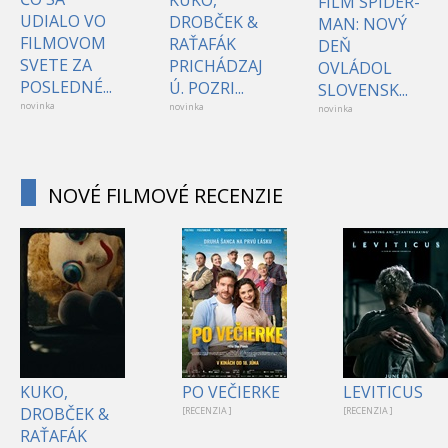
FILM SPIDER-
UDIALO VO
DROBČEK &
MAN: NOVÝ
FILMOVOM
RAŤAFÁK
DEŇ
SVETE ZA
PRICHÁDZAJ
OVLÁDOL
POSLEDNÉ...
Ú. POZRI...
SLOVENSK...
novinka
novinka
novinka
NOVÉ FILMOVÉ RECENZIE
KUKO,
PO VEČIERKE
LEVITICUS
DROBČEK &
[RECENZIA ]
[RECENZIA ]
RAŤAFÁK