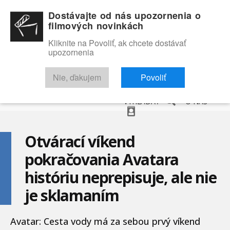
Dostávajte od nás upozornenia o
filmových novinkách
Kliknite na Povoliť, ak chcete dostávať
upozornenia
NOVINKY
RECENZIE
TRAILERY
FILMOVÁ DATABÁZA
Nie, ďakujem
Povoliť
VYHĽADAŤ
O NÁS
Otvárací víkend
pokračovania Avatara
históriu neprepisuje, ale nie
je sklamaním
Avatar: Cesta vody má za sebou prvý víkend