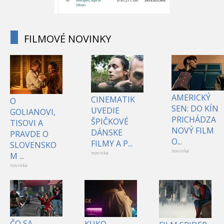
FILMOVÉ NOVINKY
AMERICKÝ
CINEMATIK
O
SEN: DO KÍN
UVEDIE
GOLIANOVI,
PRICHÁDZA
ŠPIČKOVÉ
TISOVI A
NOVÝ FILM
DÁNSKE
PRAVDE O
O...
FILMY A P...
SLOVENSKO
novinka
novinka
M ...
novinka
ČO SA
KUKO,