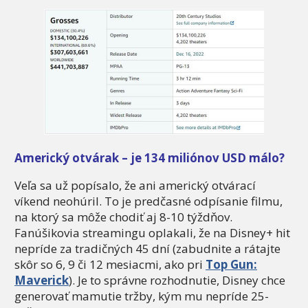
Americký otvárak – je 134 miliónov USD málo?
Veľa sa už popísalo, že ani americký otvárací
víkend neohúril. To je predčasné odpísanie filmu,
na ktorý sa môže chodiť aj 8-10 týždňov.
Fanúšikovia streamingu oplakali, že na Disney+ hit
nepríde za tradičných 45 dní (zabudnite a rátajte
skôr so 6, 9 či 12 mesiacmi, ako pri
Top Gun:
Maverick
). Je to správne rozhodnutie, Disney chce
generovať mamutie tržby, kým mu nepríde 25-