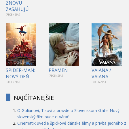
ZNOVU
ZASAHUJÚ
[RECENZIA ]
1
SPIDER-MAN:
PRAMEŇ
VAIANA /
NOVÝ DEŇ
VAIANA
[RECENZIA ]
[RECENZIA ]
[RECENZIA ]
NAJČÍTANEJŠIE
O Golianovi, Tisovi a pravde o Slovenskom štáte. Nový
slovenský film bude otvárať
Cinematik uvedie špičkové dánske filmy a privíta jedného z