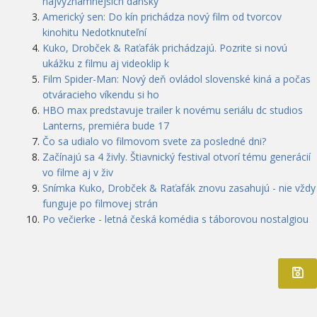
najvýznamnejších dánsky
Americký sen: Do kín prichádza nový film od tvorcov
kinohitu Nedotknuteľní
Kuko, Drobček & Raťafák prichádzajú. Pozrite si novú
ukážku z filmu aj videoklip k
Film Spider-Man: Nový deň ovládol slovenské kiná a počas
otváracieho víkendu si ho
HBO max predstavuje trailer k novému seriálu dc studios
Lanterns, premiéra bude 17
Čo sa udialo vo filmovom svete za posledné dni?
Začínajú sa 4 živly. Štiavnický festival otvorí tému generácií
vo filme aj v živ
Snímka Kuko, Drobček & Raťafák znovu zasahujú - nie vždy
funguje po filmovej strán
Po večierke - letná česká komédia s táborovou nostalgiou