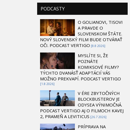
PODCASTY
O GOLIANOVI, TISOVI
A PRAVDE O
SLOVENSKOM ŠTÁTE.
NOVÝ SLOVENSKÝ FILM BUDE OTVÁRAŤ
OČI. PODCAST VERTIGO
[8.8 2026]
MYSLÍTE SI, ŽE
POZNÁTE
KOMIKSOVÉ FILMY?
TÝCHTO DVANÁSŤ ADAPTÁCIÍ VÁS
MOŽNO PREKVAPÍ. PODCAST VERTIGO
[1.8 2026]
V ÉRE ZBYTOČNÝCH
BLOCKBUSTEROV JE
ODYSEA VÝNIMOČNÁ.
PODCAST VERTIGO AJ O FILMOCH KAVEJ
2, PRAMEŇ A LEVITICUS
[26.7 2026]
PRÍPRAVA NA