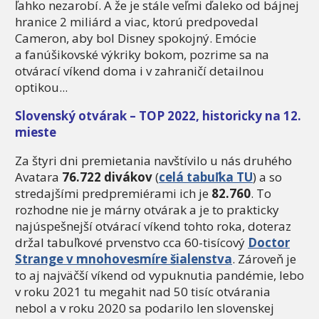
ľahko nezarobí. A že je stále veľmi ďaleko od bájnej
hranice 2 miliárd a viac, ktorú predpovedal
Cameron, aby bol Disney spokojný. Emócie
a fanúšikovské výkriky bokom, pozrime sa na
otvárací víkend doma i v zahraničí detailnou
optikou...
Slovenský otvárak – TOP 2022, historicky na 12.
mieste
Za štyri dni premietania navštívilo u nás druhého
Avatara
76.722 divákov
(
celá tabuľka TU
) a so
stredajšími predpremiérami ich je
82.760
. To
rozhodne nie je márny otvárak a je to prakticky
najúspešnejší otvárací víkend tohto roka, doteraz
držal tabuľkové prvenstvo cca 60-tisícový
Doctor
Strange v mnohovesmíre šialenstva
. Zároveň je
to aj najväčší víkend od vypuknutia pandémie, lebo
v roku 2021 tu megahit nad 50 tisíc otvárania
nebol a v roku 2020 sa podarilo len slovenskej