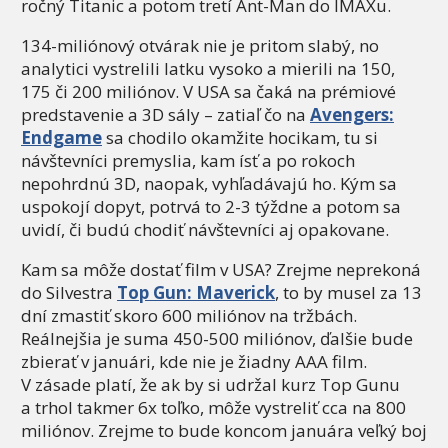
ročný Titanic a potom tretí Ant-Man do IMAXu.
134-miliónový otvárak nie je pritom slabý, no
analytici vystrelili latku vysoko a mierili na 150,
175 či 200 miliónov. V USA sa čaká na prémiové
predstavenie a 3D sály – zatiaľ čo na
Avengers:
Endgame
sa chodilo okamžite hocikam, tu si
návštevníci premyslia, kam ísť a po rokoch
nepohrdnú 3D, naopak, vyhľadávajú ho. Kým sa
uspokojí dopyt, potrvá to 2-3 týždne a potom sa
uvidí, či budú chodiť návštevníci aj opakovane.
Kam sa môže dostať film v USA? Zrejme neprekoná
do Silvestra
Top Gun: Maverick
, to by musel za 13
dní zmastiť skoro 600 miliónov na tržbách.
Reálnejšia je suma 450-500 miliónov, ďalšie bude
zbierať v januári, kde nie je žiadny AAA film.
V zásade platí, že ak by si udržal kurz Top Gunu
a trhol takmer 6x toľko, môže vystreliť cca na 800
miliónov. Zrejme to bude koncom januára veľký boj