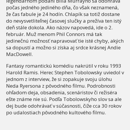
legendárnom podaní Billa Murrayho sa odohráva
počas jedného jediného dňa, čo však neznamená,
že čas fabule je 24 hodín. Chlapík sa totiž dostane
do nevysvetliteľnej časovej slučky a prežíva ten istý
deň stále dokola. Ako názov napovedá, ide o 2.
február. Muž menom Phil Connors má tak
jedinečnú možnosť napravovať tie isté chyby, akých
sa dopustí a možno si získa aj srdce krásnej Andie
MacDowell.
Fantasy romantickú komédiu nakrútil v roku 1993
Harold Ramis. Herec Stephen Tobolowsky uviedol v
jednom z interview, že si zopakuje svoju úlohu
Neda Ryersona z pôvodného filmu. Podrobnosti
ohľadom deja, obsadenia, scenáristov či režiséra
ešte známe nie sú. Podľa Tobolowskyho slov sa ale
dej bude odohrávať v súčasnosti, čiže cca 30 rokov
po udalostiach pôvodného kultového filmu.