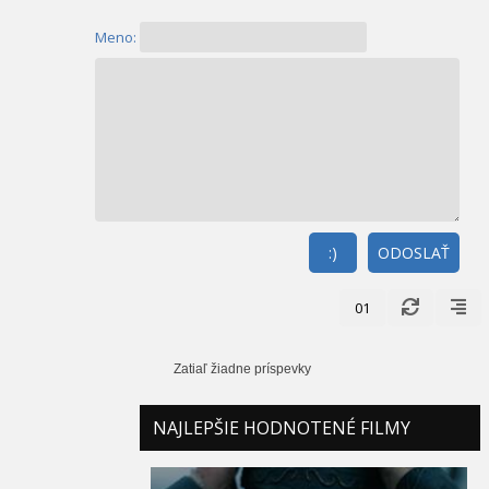
Meno:
:)
ODOSLAŤ
01
Zatiaľ žiadne príspevky
NAJLEPŠIE HODNOTENÉ FILMY