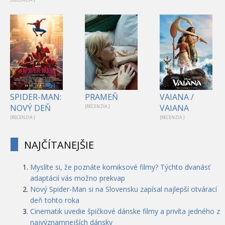
1
SPIDER-MAN:
PRAMEŇ
VAIANA /
NOVÝ DEŇ
VAIANA
[RECENZIA ]
[RECENZIA ]
[RECENZIA ]
NAJČÍTANEJŠIE
Myslíte si, že poznáte komiksové filmy? Týchto dvanásť
adaptácií vás možno prekvap
Nový Spider-Man si na Slovensku zapísal najlepší otvárací
deň tohto roka
Cinematik uvedie špičkové dánske filmy a privíta jedného z
najvýznamnejších dánsky