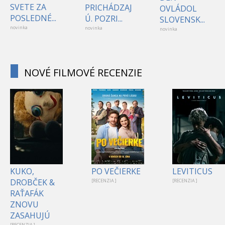
SVETE ZA
PRICHÁDZAJ
OVLÁDOL
POSLEDNÉ...
Ú. POZRI...
SLOVENSK...
novinka
novinka
novinka
NOVÉ FILMOVÉ RECENZIE
KUKO,
PO VEČIERKE
LEVITICUS
DROBČEK &
[RECENZIA ]
[RECENZIA ]
RAŤAFÁK
ZNOVU
ZASAHUJÚ
[RECENZIA ]