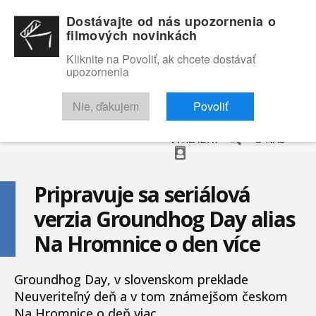
Dostávajte od nás upozornenia o
filmových novinkách
Kliknite na Povoliť, ak chcete dostávať
upozornenia
NOVINKY
RECENZIE
TRAILERY
FILMOVÁ DATABÁZA
Nie, ďakujem
Povoliť
VYHĽADAŤ
O NÁS
Pripravuje sa seriálová
verzia Groundhog Day alias
Na Hromnice o den více
Groundhog Day, v slovenskom preklade
Neuveriteľný deň a v tom známejšom českom
Na Hromnice o deň viac ...