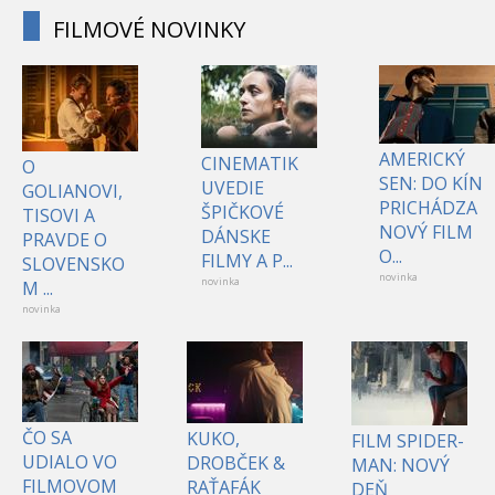
FILMOVÉ NOVINKY
AMERICKÝ
CINEMATIK
O
SEN: DO KÍN
UVEDIE
GOLIANOVI,
PRICHÁDZA
ŠPIČKOVÉ
TISOVI A
NOVÝ FILM
DÁNSKE
PRAVDE O
O...
FILMY A P...
SLOVENSKO
novinka
novinka
M ...
novinka
ČO SA
KUKO,
FILM SPIDER-
UDIALO VO
DROBČEK &
MAN: NOVÝ
FILMOVOM
RAŤAFÁK
DEŇ