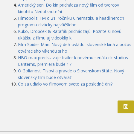
Americký sen: Do kín prichádza nový film od tvorcov
kinohitu Nedotknuteľní
Filmopolis_FM o 21. ročníku Cinematiku a headlineroch
programu divácky najväčšieho
Kuko, Drobček & Raťafák prichádzajú. Pozrite si novú
ukážku z filmu aj videoklip k
Film Spider-Man: Nový deň ovládol slovenské kiná a počas
otváracieho víkendu si ho
HBO max predstavuje trailer k novému seriálu dc studios
Lanterns, premiéra bude 17
O Golianovi, Tisovi a pravde o Slovenskom štáte. Nový
slovenský film bude otvárať
Čo sa udialo vo filmovom svete za posledné dni?