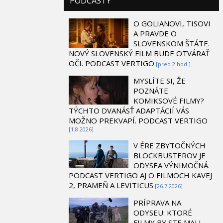
PODCASTY
O GOLIANOVI, TISOVI
A PRAVDE O
SLOVENSKOM ŠTÁTE.
NOVÝ SLOVENSKÝ FILM BUDE OTVÁRAŤ
OČI. PODCAST VERTIGO
[pred 2 hod.]
MYSLÍTE SI, ŽE
POZNÁTE
KOMIKSOVÉ FILMY?
TÝCHTO DVANÁSŤ ADAPTÁCIÍ VÁS
MOŽNO PREKVAPÍ. PODCAST VERTIGO
[1.8 2026]
V ÉRE ZBYTOČNÝCH
BLOCKBUSTEROV JE
ODYSEA VÝNIMOČNÁ.
PODCAST VERTIGO AJ O FILMOCH KAVEJ
2, PRAMEŇ A LEVITICUS
[26.7 2026]
PRÍPRAVA NA
ODYSEU: KTORÉ
FILMY BY STE MALI