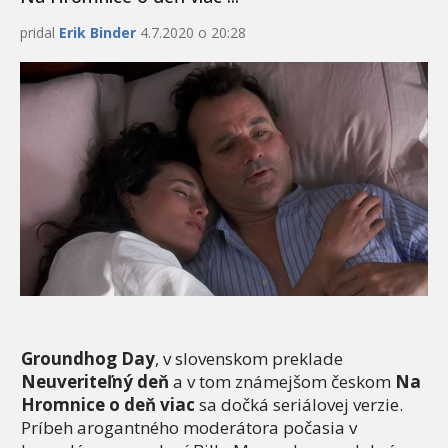
pridal
Erik Binder
4.7.2020 o 20:28
Groundhog Day
, v slovenskom preklade
Neuveriteľný deň
a v tom známejšom českom
Na
Hromnice o deň viac
sa dočká seriálovej verzie.
Príbeh arogantného moderátora počasia v