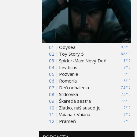
01 |
Odysea
9,5/10
02 |
Toy Story 5
8,5/10
03 |
Spider-Man: Nový Deň
8/10
04 |
Leviticus
8/10
05 |
Pozvanie
8/10
06 |
Romería
8/10
07 |
Deň odhalenia
7,5/10
08 |
Srdcovka
7,5/10
09 |
Škaredá sestra
7,5/10
10 |
Zlatko, náš sused je...
7/10
11 |
Vaiana / Vaiana
7/10
12 |
Prameň
7/10