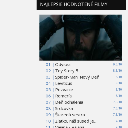
NAJLEPŠIE HODNOTENÉ FILMY
01 |
Odysea
9,5/10
02 |
Toy Story 5
8,5/10
03 |
Spider-Man: Nový Deň
8/10
04 |
Leviticus
8/10
05 |
Pozvanie
8/10
06 |
Romería
8/10
07 |
Deň odhalenia
7,5/10
08 |
Srdcovka
7,5/10
09 |
Škaredá sestra
7,5/10
10 |
Zlatko, náš sused je...
7/10
11 |
Vaiana / Vaiana
7/10