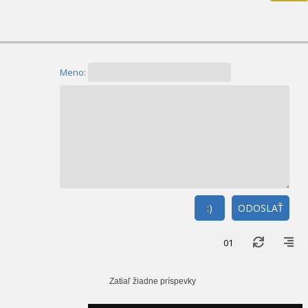
Meno:
:)
ODOSLAŤ
01
Zatiaľ žiadne príspevky