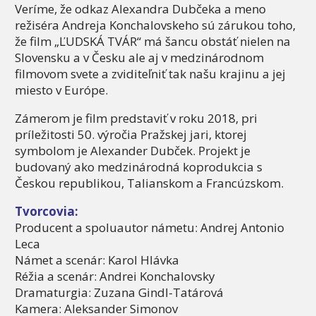
Veríme, že odkaz Alexandra Dubčeka a meno
režiséra Andreja Konchalovskeho sú zárukou toho,
že film „ĽUDSKÁ TVÁR“ má šancu obstáť nielen na
Slovensku a v Česku ale aj v medzinárodnom
filmovom svete a zviditeľniť tak našu krajinu a jej
miesto v Európe.
Zámerom je film predstaviť v roku 2018, pri
príležitosti 50. výročia Pražskej jari, ktorej
symbolom je Alexander Dubček. Projekt je
budovaný ako medzinárodná koprodukcia s
Českou republikou, Talianskom a Francúzskom.
Tvorcovia:
Producent a spoluautor námetu: Andrej Antonio
Leca
Námet a scenár: Karol Hlávka
Réžia a scenár: Andrei Konchalovsky
Dramaturgia: Zuzana Gindl-Tatárová
Kamera: Aleksander Simonov