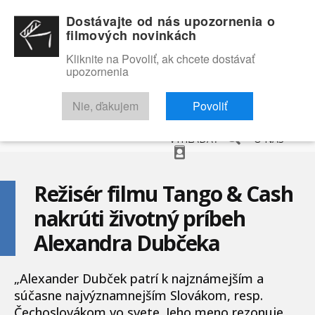
Dostávajte od nás upozornenia o
filmových novinkách
Kliknite na Povoliť, ak chcete dostávať
upozornenia
NOVINKY
RECENZIE
TRAILERY
FILMOVÁ DATABÁZA
Nie, ďakujem
Povoliť
VYHĽADAŤ
O NÁS
Režisér filmu Tango & Cash
nakrúti životný príbeh
Alexandra Dubčeka
„Alexander Dubček patrí k najznámejším a
súčasne najvýznamnejším Slovákom, resp.
Čechoslovákom vo svete. Jeho meno rezonuje