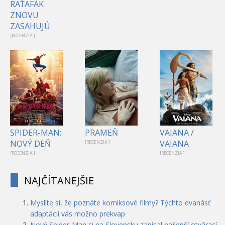
RAŤAFÁK
ZNOVU
ZASAHUJÚ
[RECENZIA ]
1
SPIDER-MAN:
PRAMEŇ
VAIANA /
NOVÝ DEŇ
VAIANA
[RECENZIA ]
[RECENZIA ]
[RECENZIA ]
NAJČÍTANEJŠIE
Myslíte si, že poznáte komiksové filmy? Týchto dvanásť
adaptácií vás možno prekvap
Nový Spider-Man si na Slovensku zapísal najlepší otvárací