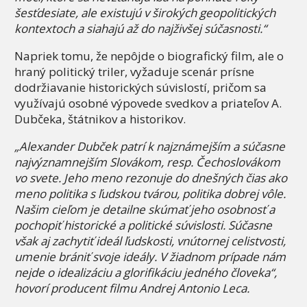
šesťdesiate, ale existujú v širokých geopolitických
kontextoch a siahajú až do najživšej súčasnosti.“
Napriek tomu, že nepôjde o biografický film, ale o
hraný politický triler, vyžaduje scenár prísne
dodržiavanie historických súvislostí, pričom sa
využívajú osobné výpovede svedkov a priateľov A.
Dubčeka, štátnikov a historikov.
„Alexander Dubček patrí k najznámejším a súčasne
najvýznamnejším Slovákom, resp. Čechoslovákom
vo svete. Jeho meno rezonuje do dnešných čias ako
meno politika s ľudskou tvárou, politika dobrej vôle.
Našim cieľom je detailne skúmať jeho osobnosť a
pochopiť historické a politické súvislosti. Súčasne
však aj zachytiť ideál ľudskosti, vnútornej celistvosti,
umenie brániť svoje ideály. V žiadnom prípade nám
nejde o idealizáciu a glorifikáciu jedného človeka“,
hovorí producent filmu Andrej Antonio Leca.