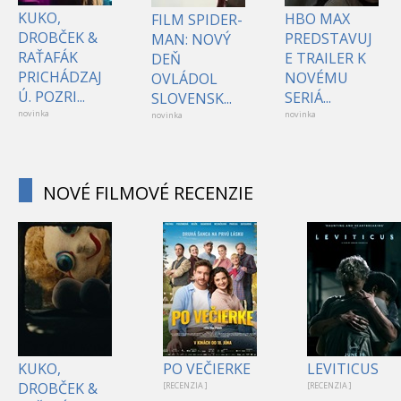
KUKO,
HBO MAX
FILM SPIDER-
DROBČEK &
PREDSTAVUJ
MAN: NOVÝ
RAŤAFÁK
E TRAILER K
DEŇ
PRICHÁDZAJ
NOVÉMU
OVLÁDOL
Ú. POZRI...
SERIÁ...
SLOVENSK...
novinka
novinka
novinka
NOVÉ FILMOVÉ RECENZIE
KUKO,
PO VEČIERKE
LEVITICUS
DROBČEK &
[RECENZIA ]
[RECENZIA ]