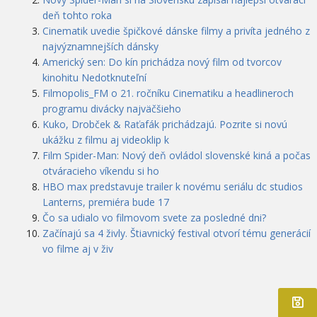
deň tohto roka
Cinematik uvedie špičkové dánske filmy a privíta jedného z
najvýznamnejších dánsky
Americký sen: Do kín prichádza nový film od tvorcov
kinohitu Nedotknuteľní
Filmopolis_FM o 21. ročníku Cinematiku a headlineroch
programu divácky najväčšieho
Kuko, Drobček & Raťafák prichádzajú. Pozrite si novú
ukážku z filmu aj videoklip k
Film Spider-Man: Nový deň ovládol slovenské kiná a počas
otváracieho víkendu si ho
HBO max predstavuje trailer k novému seriálu dc studios
Lanterns, premiéra bude 17
Čo sa udialo vo filmovom svete za posledné dni?
Začínajú sa 4 živly. Štiavnický festival otvorí tému generácií
vo filme aj v živ