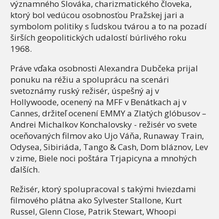
významného Slováka, charizmatického človeka,
ktorý bol vedúcou osobnosťou Pražskej jari a
symbolom politiky s ľudskou tvárou a to na pozadí
širších geopolitických udalostí búrlivého roku
1968.
Práve vďaka osobnosti Alexandra Dubčeka prijal
ponuku na réžiu a spoluprácu na scenári
svetoznámy ruský režisér, úspešný aj v
Hollywoode, ocenený na MFF v Benátkach aj v
Cannes, držiteľ ocenení EMMY a Zlatých glóbusov –
Andrei Michalkov Konchalovsky - režisér vo svete
oceňovaných filmov ako Ujo Váňa, Runaway Train,
Odysea, Sibiriáda, Tango & Cash, Dom bláznov, Lev
v zime, Biele noci poštára Trjapicyna a mnohých
ďalších.
Režisér, ktorý spolupracoval s takými hviezdami
filmového plátna ako Sylvester Stallone, Kurt
Russel, Glenn Close, Patrik Stewart, Whoopi