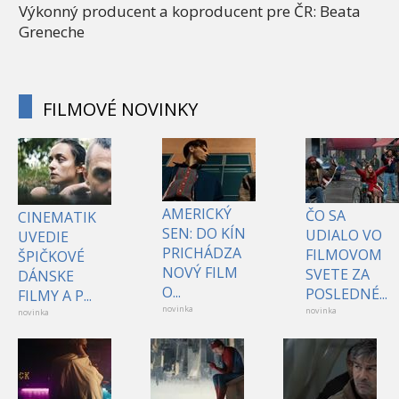
Výkonný producent a koproducent pre ČR: Beata
Greneche
FILMOVÉ NOVINKY
AMERICKÝ
ČO SA
CINEMATIK
SEN: DO KÍN
UDIALO VO
UVEDIE
PRICHÁDZA
FILMOVOM
ŠPIČKOVÉ
NOVÝ FILM
SVETE ZA
DÁNSKE
O...
POSLEDNÉ...
FILMY A P...
novinka
novinka
novinka