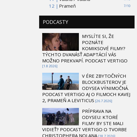
12 |
Prameň
7/10
PODCASTY
MYSLÍTE SI, ŽE
POZNÁTE
KOMIKSOVÉ FILMY?
TÝCHTO DVANÁSŤ ADAPTÁCIÍ VÁS
MOŽNO PREKVAPÍ. PODCAST VERTIGO
[1.8 2026]
V ÉRE ZBYTOČNÝCH
BLOCKBUSTEROV JE
ODYSEA VÝNIMOČNÁ.
PODCAST VERTIGO AJ O FILMOCH KAVEJ
2, PRAMEŇ A LEVITICUS
[26.7 2026]
PRÍPRAVA NA
ODYSEU: KTORÉ
FILMY BY STE MALI
VIDIEŤ? PODCAST VERTIGO O TVORBE
CHRISTOPHERA NOLANA
[18.7 2026]