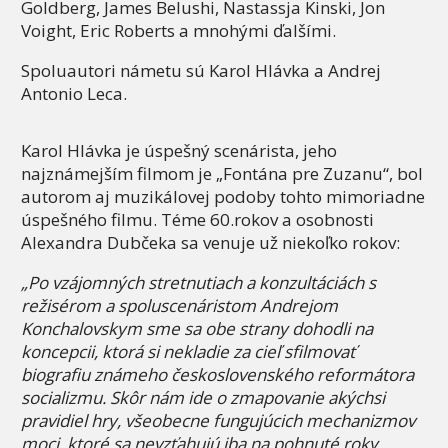
Goldberg, James Belushi, Nastassja Kinski, Jon
Voight, Eric Roberts a mnohými ďalšími.
Spoluautori námetu sú Karol Hlávka a Andrej
Antonio Leca.
Karol Hlávka je úspešný scenárista, jeho
najznámejším filmom je „Fontána pre Zuzanu“, bol
autorom aj muzikálovej podoby tohto mimoriadne
úspešného filmu. Téme 60.rokov a osobnosti
Alexandra Dubčeka sa venuje už niekoľko rokov:
„Po vzájomných stretnutiach a konzultáciách s
režisérom a spoluscenáristom Andrejom
Konchalovskym sme sa obe strany dohodli na
koncepcii, ktorá si nekladie za cieľ sfilmovať
biografiu známeho československého reformátora
socializmu. Skôr nám ide o zmapovanie akýchsi
pravidiel hry, všeobecne fungujúcich mechanizmov
moci, ktoré sa nevzťahujú iba na pohnuté roky