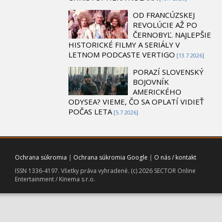
OD FRANCÚZSKEJ
REVOLÚCIE AŽ PO
ČERNOBYĽ. NAJLEPŠIE
HISTORICKÉ FILMY A SERIÁLY V
LETNOM PODCASTE VERTIGO
[13.7 2026]
PORAZÍ SLOVENSKÝ
BOJOVNÍK
AMERICKÉHO
ODYSEA? VIEME, ČO SA OPLATÍ VIDIEŤ
POČAS LETA
[5.7 2026]
Ochrana súkromia
|
Ochrana súkromia Google
|
O nás / kontakt
ISSN 1336-4197. Všetky práva vyhradené. (c) 2026 SECTOR Online
Entertainment / Kinema s.r.o.