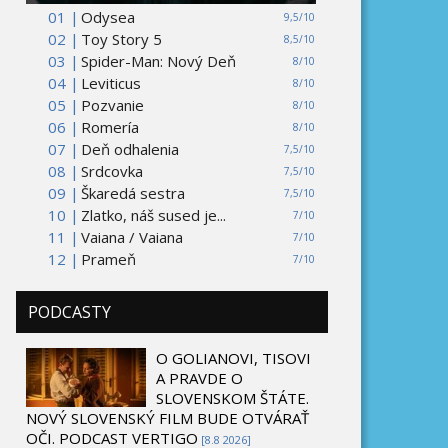
01 |
Odysea
9,5/10
02 |
Toy Story 5
8,5/10
03 |
Spider-Man: Nový Deň
8/10
04 |
Leviticus
8/10
05 |
Pozvanie
8/10
06 |
Romería
8/10
07 |
Deň odhalenia
7,5/10
08 |
Srdcovka
7,5/10
09 |
Škaredá sestra
7,5/10
10 |
Zlatko, náš sused je...
7/10
11 |
Vaiana / Vaiana
7/10
12 |
Prameň
7/10
PODCASTY
O GOLIANOVI, TISOVI
A PRAVDE O
SLOVENSKOM ŠTÁTE.
NOVÝ SLOVENSKÝ FILM BUDE OTVÁRAŤ
OČI. PODCAST VERTIGO
[8.8 2026]