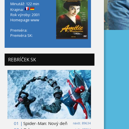
Minutáž: 122 min
Krajina:
Rok výroby: 2001
Homepage
www
Premiéra:
Premiéra SK:
REBRÍČEK SK
01 |
Spider-Man: Nový deň
návšt. 89634