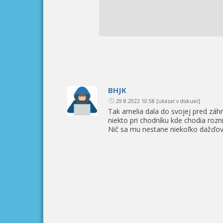
BHJK
29.8.2022 10:58
[ukázať v diskusii]
Tak amelia dala do svojej pred zá
niekto pri chodníku kde chodia rozn
Nič sa mu nestane niekoľko dažďov