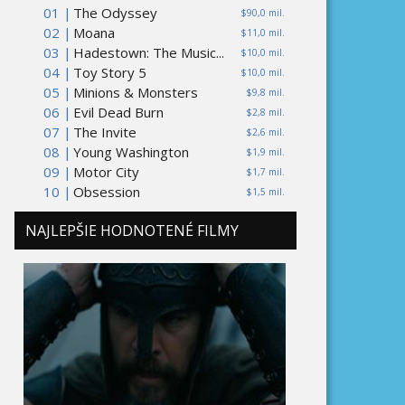
01 |
The Odyssey
$90,0 mil.
02 |
Moana
$11,0 mil.
03 |
Hadestown: The Music...
$10,0 mil.
04 |
Toy Story 5
$10,0 mil.
05 |
Minions & Monsters
$9,8 mil.
06 |
Evil Dead Burn
$2,8 mil.
07 |
The Invite
$2,6 mil.
08 |
Young Washington
$1,9 mil.
09 |
Motor City
$1,7 mil.
10 |
Obsession
$1,5 mil.
NAJLEPŠIE HODNOTENÉ FILMY