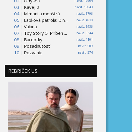
02 |
Odysea
návšt. 19964
03 |
Kavej 2
návšt. 16843
04 |
Mimoni a monštrá
návšt. 5796
05 |
Labková patrola: Din...
návšt. 4910
06 |
Vaiana
návšt. 3936
07 |
Toy Story 5: Príbeh ...
návšt. 3344
08 |
Bardotky
návšt. 1101
09 |
Posadnutosť
návšt. 509
10 |
Pozvanie
návšt. 574
REBRÍČEK US