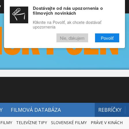
y
Rozprávky
Funny
Docu
Dostávajte od nás upozornenia o
filmových novinkách
RECENZIE
VIDEÁ
FILMY
Kliknite na Povoliť, ak chcete dostávať
upozornenia
Nie, ďakujem
Povoliť
Y
FILMOVÁ DATABÁZA
REBRÍČKY
 FILMY
TELEVÍZNE TIPY
SLOVENSKÉ FILMY
PRÁVE V KINÁCH