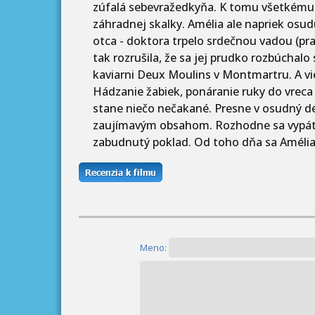
zúfalá sebevražedkyňa. K tomu všetkému s
záhradnej skalky. Amélia ale napriek osud
otca - doktora trpelo srdečnou vadou (prav
tak rozrušila, že sa jej prudko rozbúchalo 
kaviarni Deux Moulins v Montmartru. A vi
Hádzanie žabiek, ponáranie ruky do vreca 
stane niečo nečakané. Presne v osudný deň
zaujímavým obsahom. Rozhodne sa vypátr
zabudnutý poklad. Od toho dňa sa Améli
Meno: