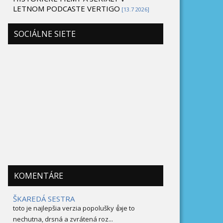
LETNOM PODCASTE VERTIGO
[13.7 2026]
SOCIÁLNE SIETE
KOMENTÁRE
ŠKAREDÁ SESTRA
toto je najlepšia verzia popolušky 👍je to
nechutna, drsná a zvrátená roz...