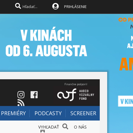
PRIHLÁSENIE
Finančne podporil
PREMIÉRY
PODCASTY
SCREENER
VYHĽADAŤ
O NÁS