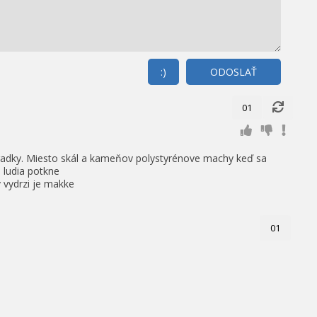
:)
ODOSLAŤ
01
hradky. Miesto skál a kameňov polystyrénove machy keď sa
i ludia potkne
 vydrzi je makke
01