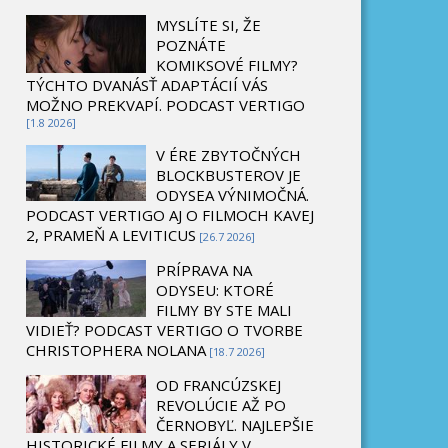
MYSLÍTE SI, ŽE
POZNÁTE
KOMIKSOVÉ FILMY?
TÝCHTO DVANÁSŤ ADAPTÁCIÍ VÁS
MOŽNO PREKVAPÍ. PODCAST VERTIGO
[1.8 2026]
V ÉRE ZBYTOČNÝCH
BLOCKBUSTEROV JE
ODYSEA VÝNIMOČNÁ.
PODCAST VERTIGO AJ O FILMOCH KAVEJ
2, PRAMEŇ A LEVITICUS
[26.7 2026]
PRÍPRAVA NA
ODYSEU: KTORÉ
FILMY BY STE MALI
VIDIEŤ? PODCAST VERTIGO O TVORBE
CHRISTOPHERA NOLANA
[18.7 2026]
OD FRANCÚZSKEJ
REVOLÚCIE AŽ PO
ČERNOBYĽ. NAJLEPŠIE
HISTORICKÉ FILMY A SERIÁLY V