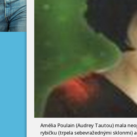
Amélia Poulain (Audrey Tautou) mala neop
rybičku (trpela sebevražednými sklonmi) 