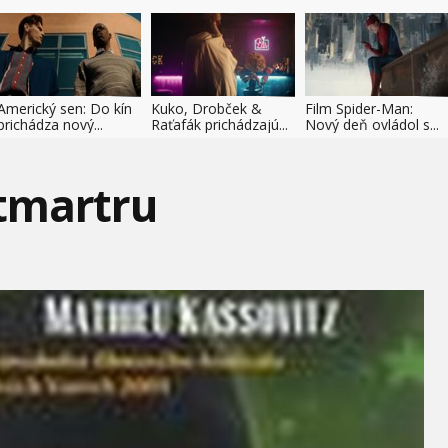
Americký sen: Do kín
Kuko, Drobček &
Film Spider-Man:
prichádza nový...
Raťafák prichádzajú...
Nový deň ovládol s...
tmartru