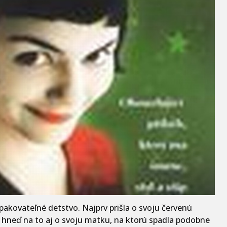
akovateľné detstvo. Najprv prišla o svoju červenú
a hneď na to aj o svoju matku, na ktorú spadla podobne