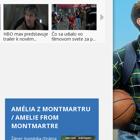
HBO max predstavuje
Čo sa udialo vo
trailer k novém...
filmovom svete za p...
AMÉLIA Z MONTMARTRU
/ AMELIE FROM
MONTMARTRE
Žáner: Komédia /Dráma