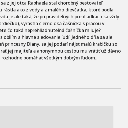
a z jej otca Raphaela stal chorobný pestovateľ
u rástla ako z vody a z malého dievčatka, ktoré podľa
da je ale taká, že pri pravideľných prehliadkach sa vždy
srdiečko), vyrástla čierno oká čašníčka s prácou v
ete čo taká neprehliadnuteľná čašníčka miluje?
s obilím a hlavne sledovanie ľudí. Jedného dňa sa ale
 princezny Diany, sa jej podarí nájsť malú krabičku so
ať jej majiteľa a anonymnou cestou mu vrátiť už dávno
a rozhodne pomáhať všetkým dobrým ľuďom...