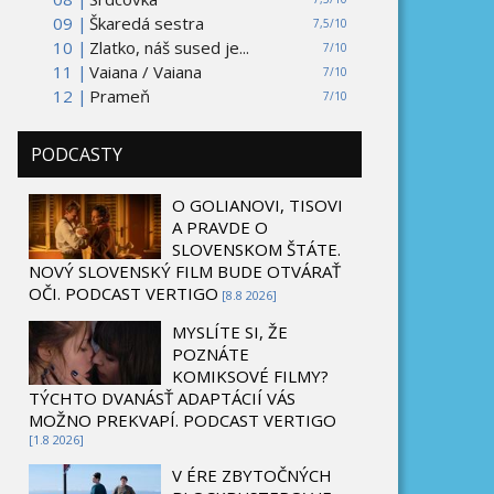
09 |
Škaredá sestra
7,5/10
10 |
Zlatko, náš sused je...
7/10
11 |
Vaiana / Vaiana
7/10
12 |
Prameň
7/10
PODCASTY
O GOLIANOVI, TISOVI
A PRAVDE O
SLOVENSKOM ŠTÁTE.
NOVÝ SLOVENSKÝ FILM BUDE OTVÁRAŤ
OČI. PODCAST VERTIGO
[8.8 2026]
MYSLÍTE SI, ŽE
POZNÁTE
KOMIKSOVÉ FILMY?
TÝCHTO DVANÁSŤ ADAPTÁCIÍ VÁS
MOŽNO PREKVAPÍ. PODCAST VERTIGO
[1.8 2026]
V ÉRE ZBYTOČNÝCH