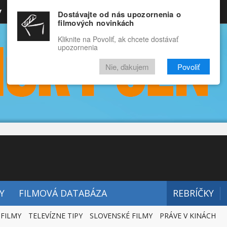
y
Rozprávky
Funny
Docu
Dostávajte od nás upozornenia o
filmových novinkách
RECENZIE
VIDEÁ
FILMY
Kliknite na Povoliť, ak chcete dostávať
upozornenia
Nie, ďakujem
Povoliť
Y
FILMOVÁ DATABÁZA
REBRÍČKY
 FILMY
TELEVÍZNE TIPY
SLOVENSKÉ FILMY
PRÁVE V KINÁCH