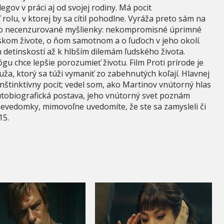
egov v práci aj od svojej rodiny. Má pocit
olu, v ktorej by sa cítil pohodlne. Vyráža preto sám na
ho necenzurované myšlienky: nekompromisné úprimné
om živote, o ňom samotnom a o ľuďoch v jeho okolí.
h detinskostí až k hlbším dilemám ľudského života.
 chce lepšie porozumieť životu. Film Proti prírode je
a, ktorý sa túži vymaniť zo zabehnutých koľají. Hlavnej
 inštinktívny pocit; vedel som, ako Martinov vnútorný hlas
 autobiografická postava, jeho vnútorný svet poznám
nevedomky, mimovoľne uvedomíte, že ste sa zamysleli či
15.