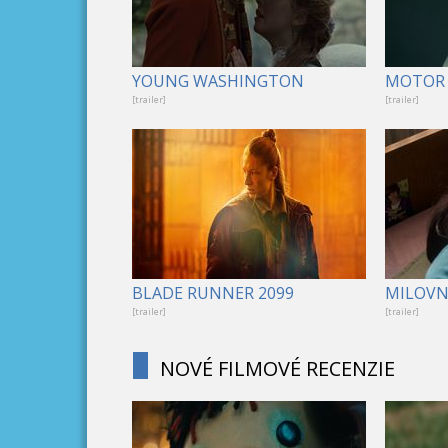
YOUNG WASHINGTON
MOTOR 
[trailer]
[trailer]
BLADE RUNNER 2099
MILOVNÍ
[trailer]
[trailer]
NOVÉ FILMOVÉ RECENZIE