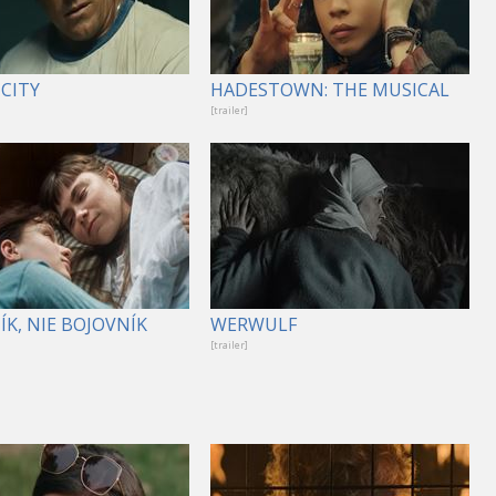
CITY
HADESTOWN: THE MUSICAL
[trailer]
K, NIE BOJOVNÍK
WERWULF
[trailer]