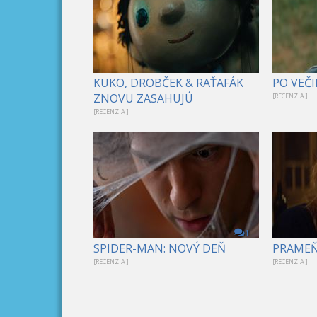
KUKO, DROBČEK & RAŤAFÁK
PO VEČI
ZNOVU ZASAHUJÚ
[RECENZIA ]
[RECENZIA ]
1
SPIDER-MAN: NOVÝ DEŇ
PRAME
[RECENZIA ]
[RECENZIA ]