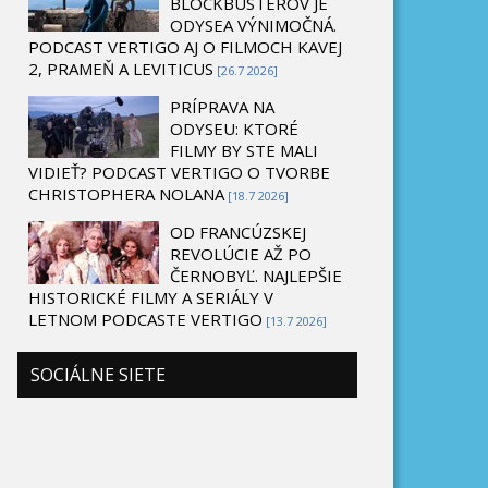
BLOCKBUSTEROV JE
ODYSEA VÝNIMOČNÁ.
PODCAST VERTIGO AJ O FILMOCH KAVEJ
2, PRAMEŇ A LEVITICUS
[26.7 2026]
PRÍPRAVA NA
ODYSEU: KTORÉ
FILMY BY STE MALI
VIDIEŤ? PODCAST VERTIGO O TVORBE
CHRISTOPHERA NOLANA
[18.7 2026]
OD FRANCÚZSKEJ
REVOLÚCIE AŽ PO
ČERNOBYĽ. NAJLEPŠIE
HISTORICKÉ FILMY A SERIÁLY V
LETNOM PODCASTE VERTIGO
[13.7 2026]
SOCIÁLNE SIETE