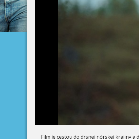
Film je cestou do drsnej nórskej krajiny a