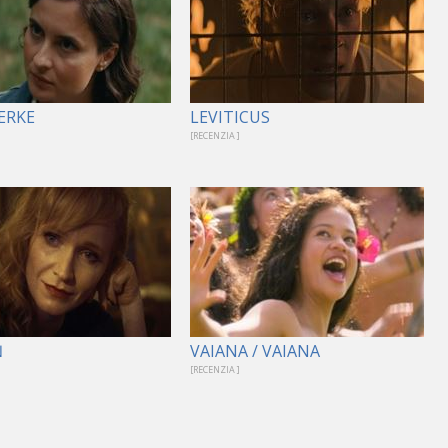
ERKE
LEVITICUS
[RECENZIA ]
Ň
VAIANA / VAIANA
[RECENZIA ]