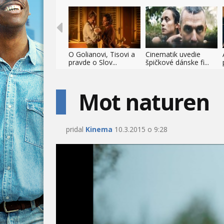
O Golianovi, Tisovi a
Cinematik uvedie
pravde o Slov...
špičkové dánske fi...
Mot naturen
pridal
Kinema
10.3.2015 o 9:28