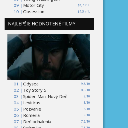
09 |
Motor City
$1,7 mil.
10 |
Obsession
$1,5 mil.
NAJLEPŠIE HODNOTENÉ FILMY
01 |
Odysea
9,5/10
02 |
Toy Story 5
8,5/10
03 |
Spider-Man: Nový Deň
8/10
04 |
Leviticus
8/10
05 |
Pozvanie
8/10
06 |
Romería
8/10
07 |
Deň odhalenia
7,5/10
08 |
Srdcovka
7,5/10