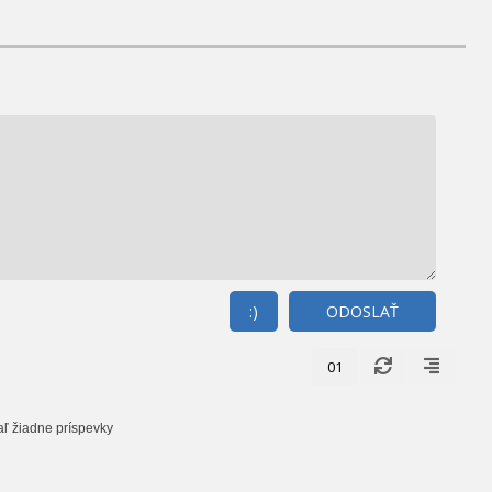
:)
ODOSLAŤ
01
aľ žiadne príspevky