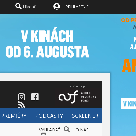
PRIHLÁSENIE
Finančne podporil
PREMIÉRY
PODCASTY
SCREENER
VYHĽADAŤ
O NÁS