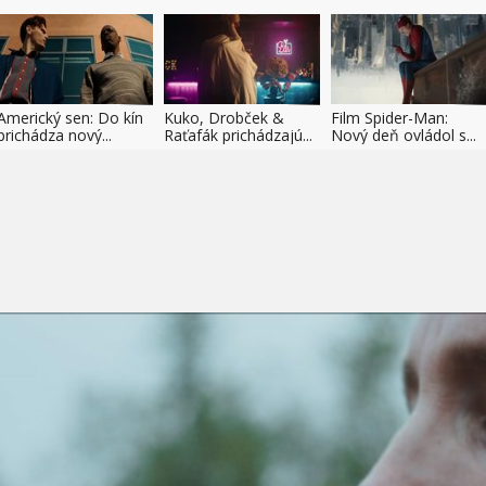
Americký sen: Do kín
Kuko, Drobček &
Film Spider-Man:
prichádza nový...
Raťafák prichádzajú...
Nový deň ovládol s...