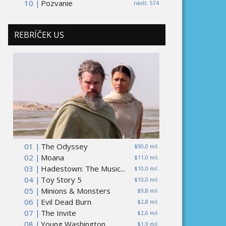
10 |
Pozvanie
návšt. 574
REBRÍČEK US
01 |
The Odyssey
$90,0 mil.
02 |
Moana
$11,0 mil.
03 |
Hadestown: The Music...
$10,0 mil.
04 |
Toy Story 5
$10,0 mil.
05 |
Minions & Monsters
$9,8 mil.
06 |
Evil Dead Burn
$2,8 mil.
07 |
The Invite
$2,6 mil.
08 |
Young Washington
$1,9 mil.