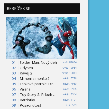
REBRÍČEK SK
01 |
Spider-Man: Nový deň
návšt. 89634
02 |
Odysea
návšt. 19964
03 |
Kavej 2
návšt. 16843
04 |
Mimoni a monštrá
návšt. 5796
05 |
Labková patrola: Din...
návšt. 4910
06 |
Vaiana
návšt. 3936
07 |
Toy Story 5: Príbeh ...
návšt. 3344
08 |
Bardotky
návšt. 1101
09 |
Posadnutosť
návšt. 509