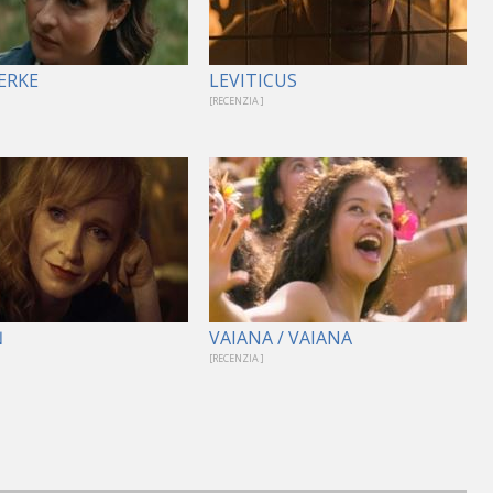
ERKE
LEVITICUS
[RECENZIA ]
Ň
VAIANA / VAIANA
[RECENZIA ]