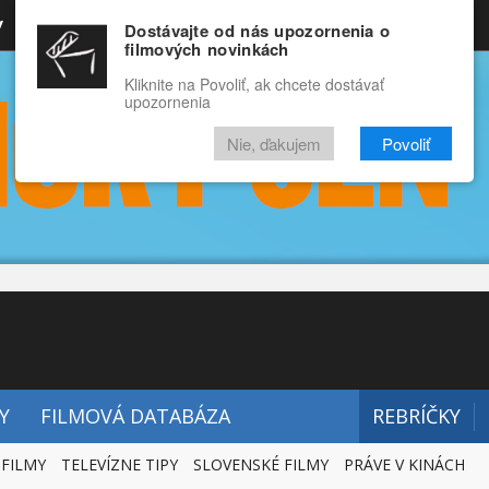
y
Rozprávky
Funny
Docu
Dostávajte od nás upozornenia o
filmových novinkách
RECENZIE
VIDEÁ
FILMY
Kliknite na Povoliť, ak chcete dostávať
upozornenia
Nie, ďakujem
Povoliť
Y
FILMOVÁ DATABÁZA
REBRÍČKY
 FILMY
TELEVÍZNE TIPY
SLOVENSKÉ FILMY
PRÁVE V KINÁCH