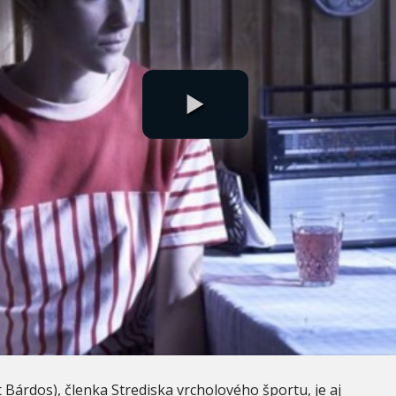
Bárdos), členka Strediska vrcholového športu, je aj