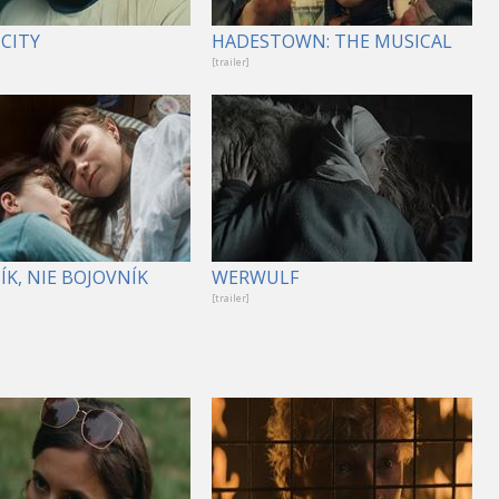
CITY
HADESTOWN: THE MUSICAL
[trailer]
K, NIE BOJOVNÍK
WERWULF
[trailer]