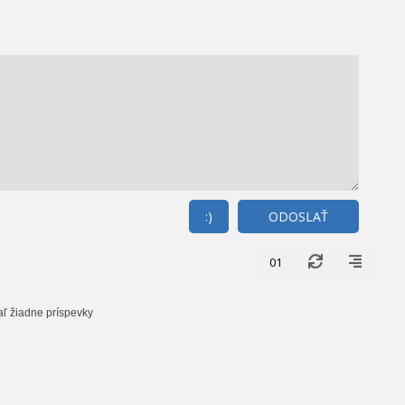
:)
ODOSLAŤ
01
aľ žiadne príspevky