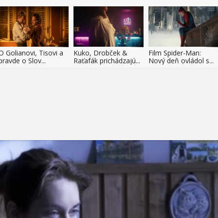
O Golianovi, Tisovi a
Kuko, Drobček &
Film Spider-Man:
pravde o Slov...
Raťafák prichádzajú...
Nový deň ovládol s...