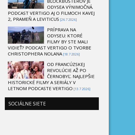
BLOCKBUSTEROV JE
ODYSEA VÝNIMOČNÁ.
PODCAST VERTIGO AJ O FILMOCH KAVEJ
2, PRAMEŇ A LEVITICUS
[26.7 2026]
PRÍPRAVA NA
ODYSEU: KTORÉ
FILMY BY STE MALI
VIDIEŤ? PODCAST VERTIGO O TVORBE
CHRISTOPHERA NOLANA
[18.7 2026]
OD FRANCÚZSKEJ
REVOLÚCIE AŽ PO
ČERNOBYĽ. NAJLEPŠIE
HISTORICKÉ FILMY A SERIÁLY V
LETNOM PODCASTE VERTIGO
[13.7 2026]
SOCIÁLNE SIETE