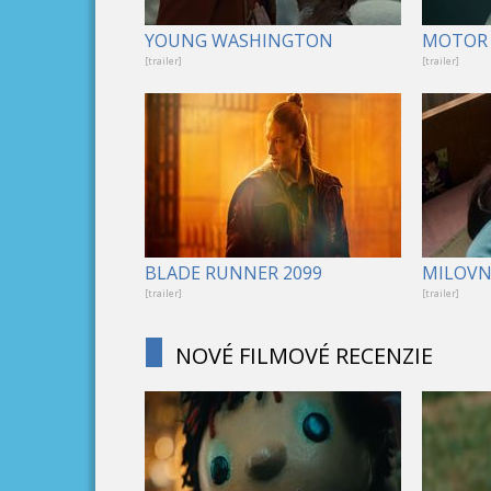
YOUNG WASHINGTON
MOTOR 
[trailer]
[trailer]
BLADE RUNNER 2099
MILOVNÍ
[trailer]
[trailer]
NOVÉ FILMOVÉ RECENZIE