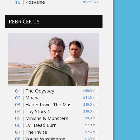
10 |
Pozvanie
návšt. 574
REBRÍČEK US
01 |
The Odyssey
$90,0 mil.
02 |
Moana
$11,0 mil.
03 |
Hadestown: The Music...
$10,0 mil.
04 |
Toy Story 5
$10,0 mil.
05 |
Minions & Monsters
$9,8 mil.
06 |
Evil Dead Burn
$2,8 mil.
07 |
The Invite
$2,6 mil.
08 |
Young Washington
$1,9 mil.