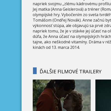
napriek svojmu „zlému kádrovému profilu“
Jej matka (Anna Geislerová) a tréner (Roma
olympijské hry. Vybočením zo sveta tvrdéh
Tomášom (Ondřej Novák). Anne začnú byť b
výkonnosť stúpa, ale objavujú sa prvé zd
napriek tomu, že je v stávke jej účasť na 
dúfa, že Anna účasť na olympijských hrách
tajne, ako neškodné vitamíny. Dráma v réži
kinách od 13. marca 2014.
ĎALŠIE FILMOVÉ TRAILERY