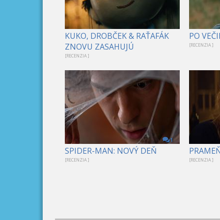
KUKO, DROBČEK & RAŤAFÁK
PO VEČI
ZNOVU ZASAHUJÚ
[RECENZIA ]
[RECENZIA ]
1
SPIDER-MAN: NOVÝ DEŇ
PRAME
[RECENZIA ]
[RECENZIA ]