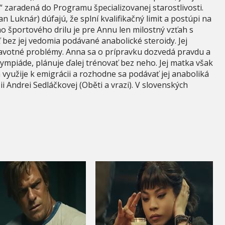
 zaradená do Programu špecializovanej starostlivosti.
n Luknár) dúfajú, že splní kvalifikačný limit a postúpi na
o športového drilu je pre Annu len milostný vzťah s
ez jej vedomia podávané anabolické steroidy. Jej
ravotné problémy. Anna sa o prípravku dozvedá pravdu a
olympiáde, plánuje ďalej trénovať bez neho. Jej matka však
 využije k emigrácii a rozhodne sa podávať jej anaboliká
i Andrei Sedláčkovej (Oběti a vrazi). V slovenských