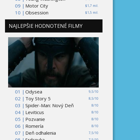
09 |
Motor City
$1,7 mil.
10 |
Obsession
$1,5 mil.
NAJLEPŠIE HODNOTENÉ FILMY
01 |
Odysea
9,5/10
02 |
Toy Story 5
8,5/10
03 |
Spider-Man: Nový Deň
8/10
04 |
Leviticus
8/10
05 |
Pozvanie
8/10
06 |
Romería
8/10
07 |
Deň odhalenia
7,5/10
08 |
Srdcovka
7,5/10