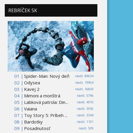
REBRÍČEK SK
01 |
Spider-Man: Nový deň
návšt. 89634
02 |
Odysea
návšt. 19964
03 |
Kavej 2
návšt. 16843
04 |
Mimoni a monštrá
návšt. 5796
05 |
Labková patrola: Din...
návšt. 4910
06 |
Vaiana
návšt. 3936
07 |
Toy Story 5: Príbeh ...
návšt. 3344
08 |
Bardotky
návšt. 1101
09 |
Posadnutosť
návšt. 509