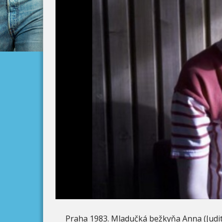
Praha 1983. Mladučká bežkyňa Anna (Judit 