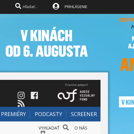
PRIHLÁSENIE
Finančne podporil
PREMIÉRY
PODCASTY
SCREENER
VYHĽADAŤ
O NÁS