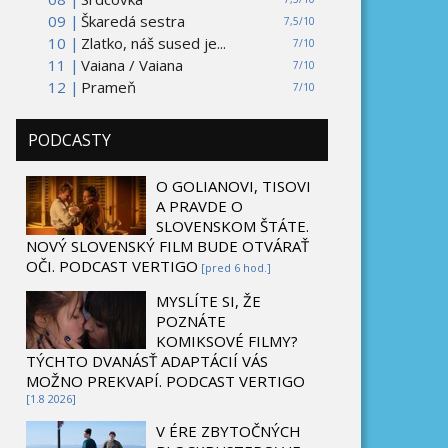
09 |
Škaredá sestra
7,5/10
10 |
Zlatko, náš sused je...
7/10
11 |
Vaiana / Vaiana
7/10
12 |
Prameň
7/10
PODCASTY
O GOLIANOVI, TISOVI
A PRAVDE O
SLOVENSKOM ŠTÁTE.
NOVÝ SLOVENSKÝ FILM BUDE OTVÁRAŤ
OČI. PODCAST VERTIGO
[pred 6 hod.]
MYSLÍTE SI, ŽE
POZNÁTE
KOMIKSOVÉ FILMY?
TÝCHTO DVANÁSŤ ADAPTÁCIÍ VÁS
MOŽNO PREKVAPÍ. PODCAST VERTIGO
[1.8 2026]
V ÉRE ZBYTOČNÝCH