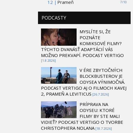
12 |
Prameň
7/10
PODCASTY
MYSLÍTE SI, ŽE
POZNÁTE
KOMIKSOVÉ FILMY?
TÝCHTO DVANÁSŤ ADAPTÁCIÍ VÁS
MOŽNO PREKVAPÍ. PODCAST VERTIGO
[1.8 2026]
V ÉRE ZBYTOČNÝCH
BLOCKBUSTEROV JE
ODYSEA VÝNIMOČNÁ.
PODCAST VERTIGO AJ O FILMOCH KAVEJ
2, PRAMEŇ A LEVITICUS
[26.7 2026]
PRÍPRAVA NA
ODYSEU: KTORÉ
FILMY BY STE MALI
VIDIEŤ? PODCAST VERTIGO O TVORBE
CHRISTOPHERA NOLANA
[18.7 2026]