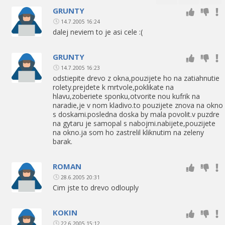
GRUNTY
14.7.2005 16:24
dalej neviem to je asi cele :(
GRUNTY
14.7.2005 16:23
odstiepite drevo z okna,pouzijete ho na zatiahnutie
rolety.prejdete k mrtvole,poklikate na
hlavu,zoberiete sponku,otvorite nou kufrik na
naradie,je v nom kladivo.to pouzijete znova na okno
s doskami.posledna doska by mala povolit.v puzdre
na gytaru je samopal s nabojmi.nabijete,pouzijete
na okno.ja som ho zastrelil kliknutim na zeleny
barak.
ROMAN
28.6.2005 20:31
Cim jste to drevo odlouply
KOKIN
22.6.2005 15:12