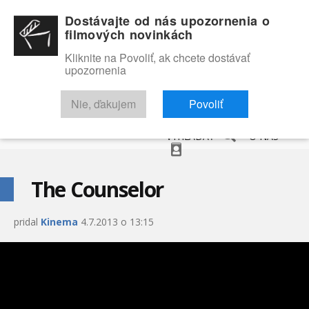
Dostávajte od nás upozornenia o
filmových novinkách
Kliknite na Povoliť, ak chcete dostávať
upozornenia
NOVINKY
RECENZIE
TRAILERY
FILMOVÁ DATABÁZA
Nie, ďakujem
Povoliť
VYHĽADAŤ
O NÁS
The Counselor
pridal
Kinema
4.7.2013 o 13:15