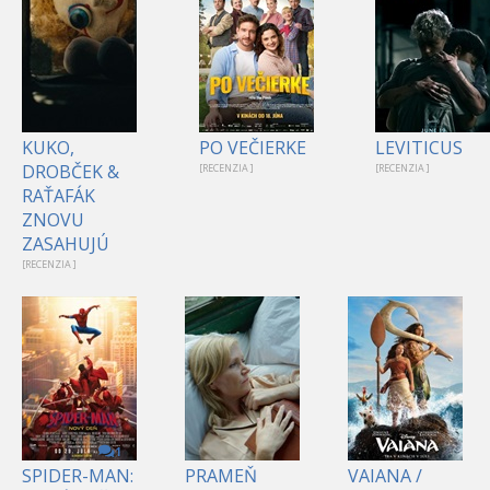
KUKO,
PO VEČIERKE
LEVITICUS
DROBČEK &
[RECENZIA ]
[RECENZIA ]
RAŤAFÁK
ZNOVU
ZASAHUJÚ
[RECENZIA ]
1
SPIDER-MAN:
PRAMEŇ
VAIANA /