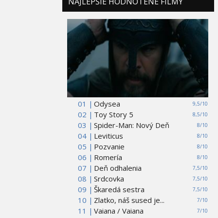
NAJLEPŠIE HODNOTENÉ FILMY
01 |
Odysea
9,5/10
02 |
Toy Story 5
8,5/10
03 |
Spider-Man: Nový Deň
8/10
04 |
Leviticus
8/10
05 |
Pozvanie
8/10
06 |
Romería
8/10
07 |
Deň odhalenia
7,5/10
08 |
Srdcovka
7,5/10
09 |
Škaredá sestra
7,5/10
10 |
Zlatko, náš sused je...
7/10
11 |
Vaiana / Vaiana
7/10