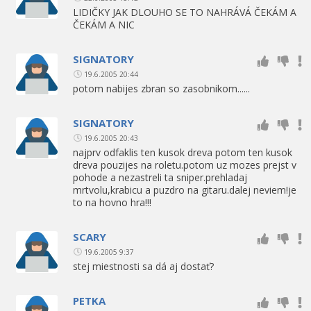
LIDIČKY JAK DLOUHO SE TO NAHRÁVÁ ČEKÁM A
ČEKÁM A NIC
SIGNATORY
19.6.2005 20:44
potom nabijes zbran so zasobnikom......
SIGNATORY
19.6.2005 20:43
najprv odfaklis ten kusok dreva potom ten kusok
dreva pouzijes na roletu.potom uz mozes prejst v
pohode a nezastreli ta sniper.prehladaj
mrtvolu,krabicu a puzdro na gitaru.dalej neviem!je
to na hovno hra!!!
SCARY
19.6.2005 9:37
stej miestnosti sa dá aj dostať?
PETKA