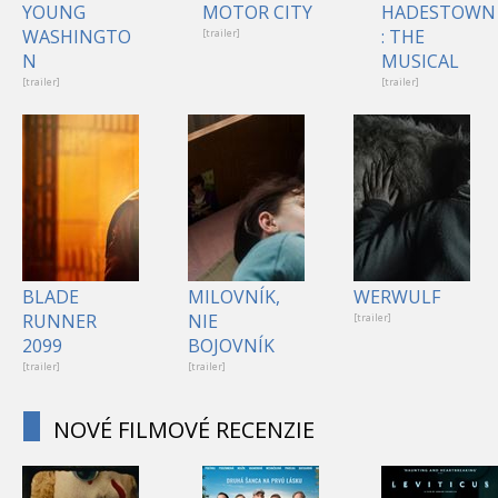
YOUNG
MOTOR CITY
HADESTOWN
WASHINGTO
: THE
[trailer]
N
MUSICAL
[trailer]
[trailer]
BLADE
MILOVNÍK,
WERWULF
RUNNER
NIE
[trailer]
2099
BOJOVNÍK
[trailer]
[trailer]
NOVÉ FILMOVÉ RECENZIE