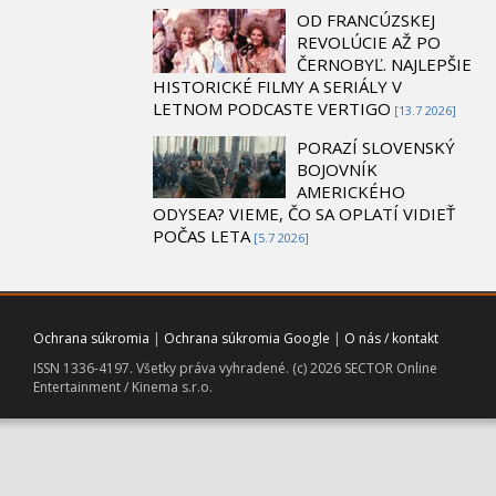
OD FRANCÚZSKEJ
REVOLÚCIE AŽ PO
ČERNOBYĽ. NAJLEPŠIE
HISTORICKÉ FILMY A SERIÁLY V
LETNOM PODCASTE VERTIGO
[13.7 2026]
PORAZÍ SLOVENSKÝ
BOJOVNÍK
AMERICKÉHO
ODYSEA? VIEME, ČO SA OPLATÍ VIDIEŤ
POČAS LETA
[5.7 2026]
Ochrana súkromia
|
Ochrana súkromia Google
|
O nás / kontakt
ISSN 1336-4197. Všetky práva vyhradené. (c) 2026 SECTOR Online
Entertainment / Kinema s.r.o.