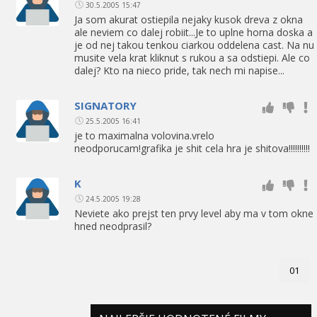
30.5.2005 15:47
Ja som akurat ostiepila nejaky kusok dreva z okna
ale neviem co dalej robiit...Je to uplne horna doska a
je od nej takou tenkou ciarkou oddelena cast. Na nu
musite vela krat kliknut s rukou a sa odstiepi. Ale co
dalej? Kto na nieco pride, tak nech mi napise...
SIGNATORY
25.5.2005 16:41
je to maximalna volovina.vrelo
neodporucam!grafika je shit cela hra je shitova!!!!!!!!!!
K
24.5.2005 19:28
Neviete ako prejst ten prvy level aby ma v tom okne
hned neodprasil?
01