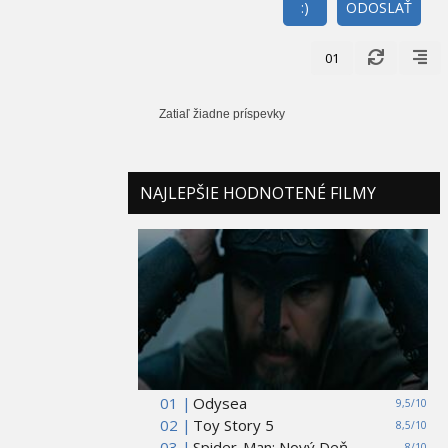
:)
ODOSLAŤ
01
Zatiaľ žiadne príspevky
NAJLEPŠIE HODNOTENÉ FILMY
01 |
Odysea
9,5/10
02 |
Toy Story 5
8,5/10
03 |
Spider-Man: Nový Deň
8/10