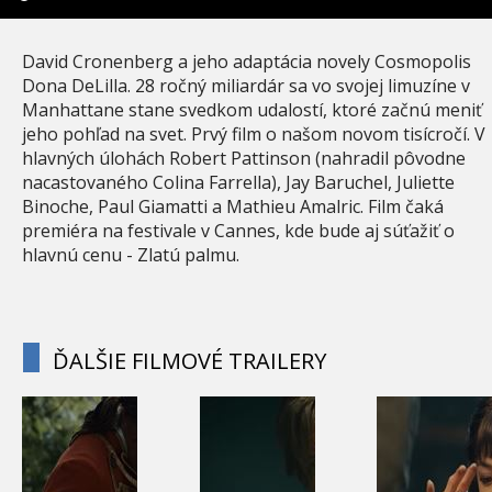
David Cronenberg a jeho adaptácia novely Cosmopolis
Dona DeLilla. 28 ročný miliardár sa vo svojej limuzíne v
Manhattane stane svedkom udalostí, ktoré začnú meniť
jeho pohľad na svet. Prvý film o našom novom tisícročí. V
hlavných úlohách Robert Pattinson (nahradil pôvodne
nacastovaného Colina Farrella), Jay Baruchel, Juliette
Binoche, Paul Giamatti a Mathieu Amalric. Film čaká
premiéra na festivale v Cannes, kde bude aj súťažiť o
hlavnú cenu - Zlatú palmu.
ĎALŠIE FILMOVÉ TRAILERY