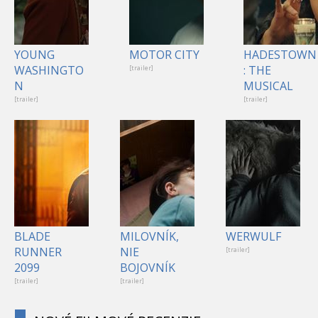
YOUNG
MOTOR CITY
HADESTOWN
WASHINGTO
: THE
[trailer]
N
MUSICAL
[trailer]
[trailer]
BLADE
MILOVNÍK,
WERWULF
RUNNER
NIE
[trailer]
2099
BOJOVNÍK
[trailer]
[trailer]