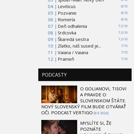
04 |
Leviticus
8/10
05 |
Pozvanie
8/10
06 |
Romería
8/10
07 |
Deň odhalenia
7,5/10
08 |
Srdcovka
7,5/10
09 |
Škaredá sestra
7,5/10
10 |
Zlatko, náš sused je...
7/10
11 |
Vaiana / Vaiana
7/10
12 |
Prameň
7/10
PODCASTY
O GOLIANOVI, TISOVI
A PRAVDE O
SLOVENSKOM ŠTÁTE.
NOVÝ SLOVENSKÝ FILM BUDE OTVÁRAŤ
OČI. PODCAST VERTIGO
[8.8 2026]
MYSLÍTE SI, ŽE
POZNÁTE