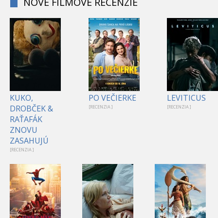
NOVÉ FILMOVÉ RECENZIE
KUKO,
PO VEČIERKE
LEVITICUS
DROBČEK &
[RECENZIA ]
[RECENZIA ]
RAŤAFÁK
ZNOVU
ZASAHUJÚ
[RECENZIA ]