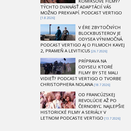
KOMIKSOVÉ FILMY?
TÝCHTO DVANÁSŤ ADAPTÁCIÍ VÁS
MOŽNO PREKVAPÍ. PODCAST VERTIGO
[1.8 2026]
V ÉRE ZBYTOČNÝCH
BLOCKBUSTEROV JE
ODYSEA VÝNIMOČNÁ.
PODCAST VERTIGO AJ O FILMOCH KAVEJ
2, PRAMEŇ A LEVITICUS
[26.7 2026]
PRÍPRAVA NA
ODYSEU: KTORÉ
FILMY BY STE MALI
VIDIEŤ? PODCAST VERTIGO O TVORBE
CHRISTOPHERA NOLANA
[18.7 2026]
OD FRANCÚZSKEJ
REVOLÚCIE AŽ PO
ČERNOBYĽ. NAJLEPŠIE
HISTORICKÉ FILMY A SERIÁLY V
LETNOM PODCASTE VERTIGO
[13.7 2026]