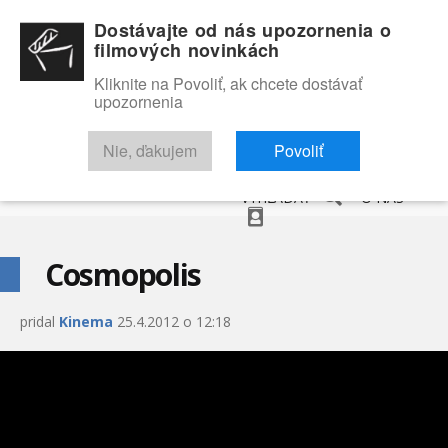
Dostávajte od nás upozornenia o
filmových novinkách
Kliknite na Povoliť, ak chcete dostávať
upozornenia
NOVINKY
RECENZIE
TRAILERY
FILMOVÁ DATABÁZA
Nie, ďakujem
Povoliť
VYHĽADAŤ
O NÁS
Cosmopolis
pridal
Kinema
25.4.2012 o 12:18