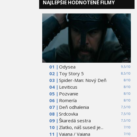
NAJLEPŠIE HODNOTENÉ FILMY
01 |
Odysea
9,5/10
02 |
Toy Story 5
8,5/10
03 |
Spider-Man: Nový Deň
8/10
04 |
Leviticus
8/10
05 |
Pozvanie
8/10
06 |
Romería
8/10
07 |
Deň odhalenia
7,5/10
08 |
Srdcovka
7,5/10
09 |
Škaredá sestra
7,5/10
10 |
Zlatko, náš sused je...
7/10
11 |
Vaiana / Vaiana
7/10