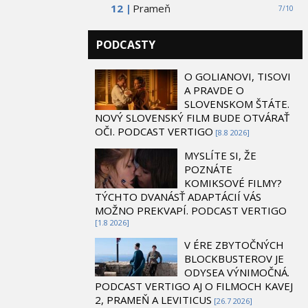
12 |
Prameň
7/10
PODCASTY
O GOLIANOVI, TISOVI
A PRAVDE O
SLOVENSKOM ŠTÁTE.
NOVÝ SLOVENSKÝ FILM BUDE OTVÁRAŤ
OČI. PODCAST VERTIGO
[8.8 2026]
MYSLÍTE SI, ŽE
POZNÁTE
KOMIKSOVÉ FILMY?
TÝCHTO DVANÁSŤ ADAPTÁCIÍ VÁS
MOŽNO PREKVAPÍ. PODCAST VERTIGO
[1.8 2026]
V ÉRE ZBYTOČNÝCH
BLOCKBUSTEROV JE
ODYSEA VÝNIMOČNÁ.
PODCAST VERTIGO AJ O FILMOCH KAVEJ
2, PRAMEŇ A LEVITICUS
[26.7 2026]