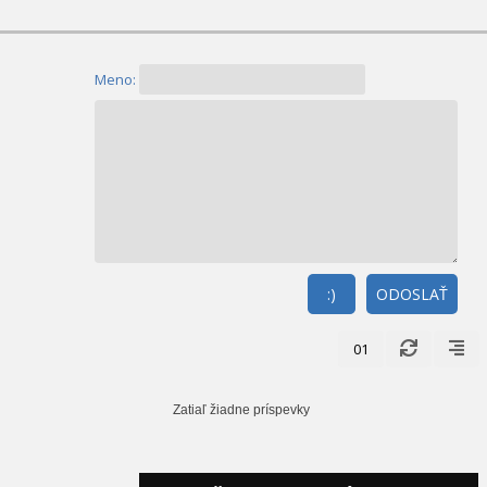
Meno:
:)
ODOSLAŤ
01
Zatiaľ žiadne príspevky