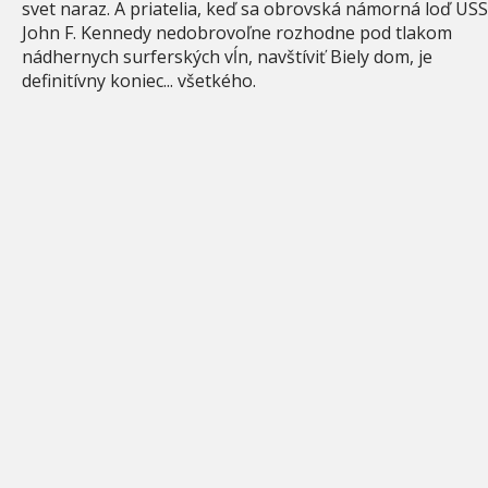
svet naraz. A priatelia, keď sa obrovská námorná loď USS
John F. Kennedy nedobrovoľne rozhodne pod tlakom
nádhernych surferských vĺn, navštíviť Biely dom, je
definitívny koniec... všetkého.