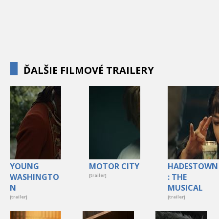
ĎALŠIE FILMOVÉ TRAILERY
YOUNG
MOTOR CITY
HADESTOWN
WASHINGTO
: THE
[trailer]
N
MUSICAL
[trailer]
[trailer]