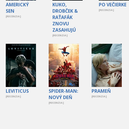
AMERICKÝ
KUKO,
PO VEČIERKE
SEN
DROBČEK &
[RECENZIA ]
RAŤAFÁK
[RECENZIA ]
ZNOVU
ZASAHUJÚ
[RECENZIA ]
1
LEVITICUS
SPIDER-MAN:
PRAMEŇ
NOVÝ DEŇ
[RECENZIA ]
[RECENZIA ]
[RECENZIA ]