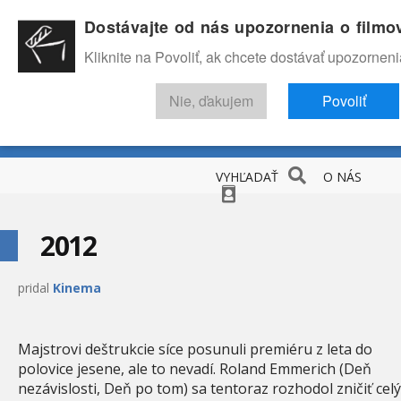
Dostávajte od nás upozornenia o film
Kliknite na Povoliť, ak chcete dostávať upozorneni
Nie, ďakujem
Povoliť
NOVINKY
RECENZIE
TRAILERY
FILMOVÁ DATABÁZA
VYHĽADAŤ
O NÁS
2012
pridal
Kinema
Majstrovi deštrukcie síce posunuli premiéru z leta do
polovice jesene, ale to nevadí. Roland Emmerich (Deň
nezávislosti, Deň po tom) sa tentoraz rozhodol zničiť celý