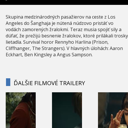
Skupina medzinárodných pasažierov na ceste z Los
Angeles do Šanghaja je nútená núdzovo pristáť vo
vodách zamorených žralokmi. Teraz musia spojiť sily a
dúfať, že prežijú besnenie žralokov, ktoré prilákali trosky
lietadla. Survival horor Rennyho Harlina (Prison,
Cliffhanger, The Strangers). V hlavných úlohách: Aaron
Eckhart, Ben Kingsley a Angus Sampson.
ĎALŠIE FILMOVÉ TRAILERY