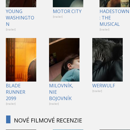
YOUNG
MOTOR CITY
HADESTOWN
WASHINGTO
: THE
[trailer]
N
MUSICAL
[trailer]
[trailer]
BLADE
MILOVNÍK,
WERWULF
RUNNER
NIE
[trailer]
2099
BOJOVNÍK
[trailer]
[trailer]
NOVÉ FILMOVÉ RECENZIE