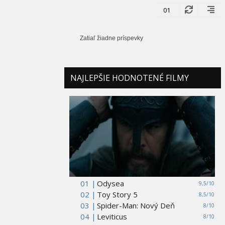
01
Zatiaľ žiadne príspevky
NAJLEPŠIE HODNOTENÉ FILMY
01 |
Odysea
9,5/10
02 |
Toy Story 5
8,5/10
03 |
Spider-Man: Nový Deň
8/10
04 |
Leviticus
8/10