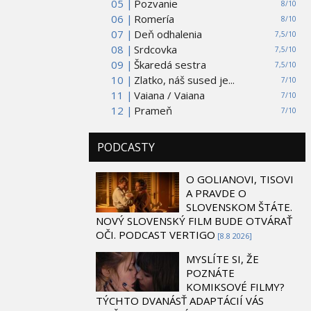
05 |
Pozvanie
8/10
06 |
Romería
8/10
07 |
Deň odhalenia
7,5/10
08 |
Srdcovka
7,5/10
09 |
Škaredá sestra
7,5/10
10 |
Zlatko, náš sused je...
7/10
11 |
Vaiana / Vaiana
7/10
12 |
Prameň
7/10
PODCASTY
O GOLIANOVI, TISOVI
A PRAVDE O
SLOVENSKOM ŠTÁTE.
NOVÝ SLOVENSKÝ FILM BUDE OTVÁRAŤ
OČI. PODCAST VERTIGO
[8.8 2026]
MYSLÍTE SI, ŽE
POZNÁTE
KOMIKSOVÉ FILMY?
TÝCHTO DVANÁSŤ ADAPTÁCIÍ VÁS