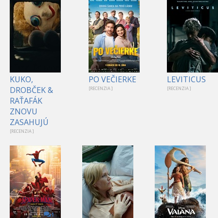
KUKO,
PO VEČIERKE
LEVITICUS
DROBČEK &
[RECENZIA ]
[RECENZIA ]
RAŤAFÁK
ZNOVU
ZASAHUJÚ
[RECENZIA ]
1