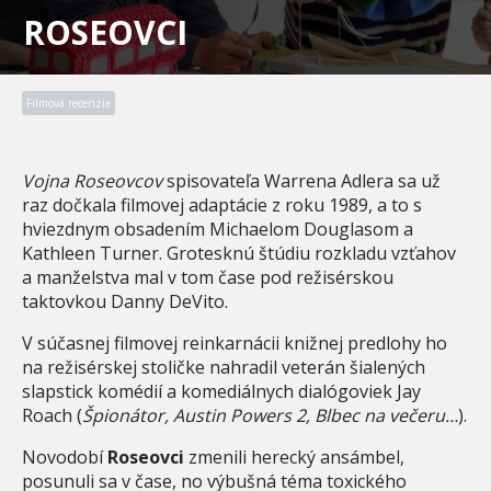
ROSEOVCI
Filmová recenzia
Vojna Roseovcov
spisovateľa Warrena Adlera sa už
raz dočkala filmovej adaptácie z roku 1989, a to s
hviezdnym obsadením Michaelom Douglasom a
Kathleen Turner. Grotesknú štúdiu rozkladu vzťahov
a manželstva mal v tom čase pod režisérskou
taktovkou Danny DeVito.
V súčasnej filmovej reinkarnácii knižnej predlohy ho
na režisérskej stoličke nahradil veterán šialených
slapstick komédií a komediálnych dialógoviek Jay
Roach (
Špionátor, Austin Powers 2, Blbec na večeru…
).
Novodobí
Roseovci
zmenili herecký ansámbel,
posunuli sa v čase, no výbušná téma toxického