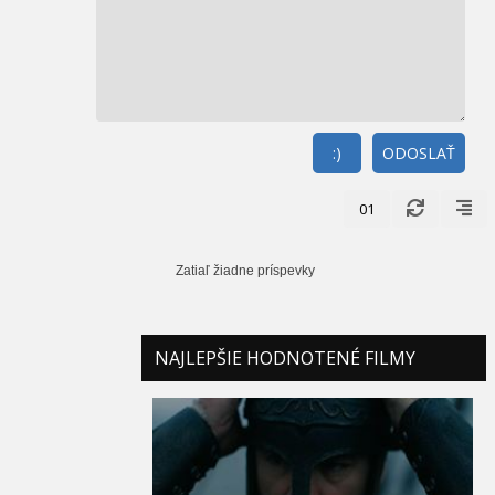
:)
ODOSLAŤ
01
Zatiaľ žiadne príspevky
NAJLEPŠIE HODNOTENÉ FILMY