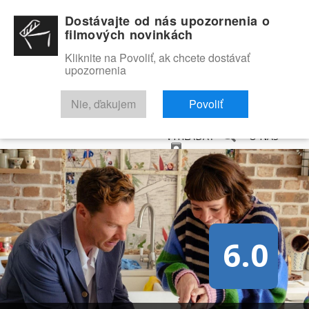
Dostávajte od nás upozornenia o
filmových novinkách
Kliknite na Povoliť, ak chcete dostávať
upozornenia
NOVINKY
RECENZIE
TRAILERY
FILMOVÁ DATABÁZA
Nie, ďakujem
Povoliť
VYHĽADAŤ
O NÁS
6.0