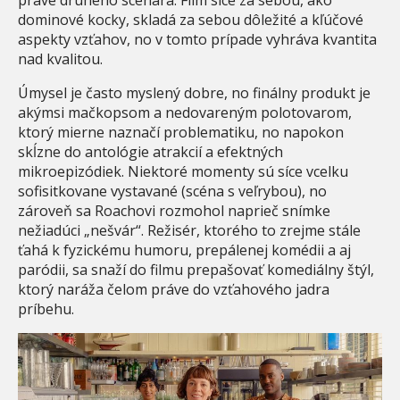
práve druhého scenára. Film síce za sebou, ako
dominové kocky, skladá za sebou dôležité a kľúčové
aspekty vzťahov, no v tomto prípade vyhráva kvantita
nad kvalitou.
Úmysel je často myslený dobre, no finálny produkt je
akýmsi mačkopsom a nedovareným polotovarom,
ktorý mierne naznačí problematiku, no napokon
skĺzne do antológie atrakcií a efektných
mikroepizódiek. Niektoré momenty sú síce vcelku
sofisitkovane vystavané (scéna s veľrybou), no
zároveň sa Roachovi rozmohol naprieč snímke
nežiadúci „nešvár“. Režisér, ktorého to zrejme stále
ťahá k fyzickému humoru, prepálenej komédii a aj
paródii, sa snaží do filmu prepašovať komediálny štýl,
ktorý naráža čelom práve do vzťahového jadra
príbehu.