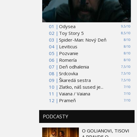
01 |
Odysea
9,5/10
02 |
Toy Story 5
8,5/10
03 |
Spider-Man: Nový Deň
8/10
04 |
Leviticus
8/10
05 |
Pozvanie
8/10
06 |
Romería
8/10
07 |
Deň odhalenia
7,5/10
08 |
Srdcovka
7,5/10
09 |
Škaredá sestra
7,5/10
10 |
Zlatko, náš sused je...
7/10
11 |
Vaiana / Vaiana
7/10
12 |
Prameň
7/10
PODCASTY
O GOLIANOVI, TISOVI
A PRAVDE O