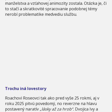
manželstva a vzťahovej animozity zostala. Otázka je, či
to stačí a skratkovité spracovanie podobnej témy
nerobí problematike medvediu službu.
Trochu iná lovestory
Roachovi Roseovci tak ako pred vyše 25 rokmi, aj v
roku 2025 pitvú povedomý, no reverzne na hlavu
postavený naratív
„lásky až za hrob“.
Dvojica Ivy a