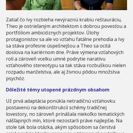
Zatiaľ čo Ivy rozbieha nevýraznú krabiu reštauráciu,
Theo je ostrieľaným architektom s dobrou povesťou a
portfóliom ambicióznych projektov. Úlohy
protagonistov sa ale vo vzťahu fatálne prehodia a Ivy
sa stáva profesne úspešnejšou a Theo sa ocitá
doslova na kariérnom dne. Práve výmena vzťahových
rolí a zároveň vcelku umné podrytie naratívu
vzťahového stereotypu sa tak stáva rozbuškou nielen
rozpadu manželstva, ale aj živnou pôdou množstva
psychóz.
Dôležité témy utopené prázdnym obsahom
Už prvá adaptácia ponúkla netradičnú vzťahovku
postavenú na dekonštrukcii schémy tradičnej
lovestory, no zároveň prinášala niekoľko tematických
nášľapných mín, ktoré nezostarli práve najlepšie. Na
stole tak bola otázka, akým spôsobom sa čerstvá