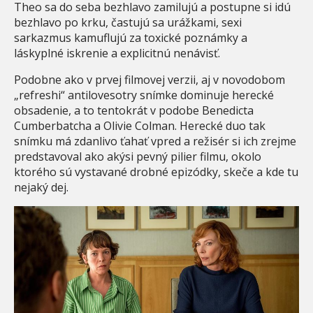
Theo sa do seba bezhlavo zamilujú a postupne si idú
bezhlavo po krku, častujú sa urážkami, sexi
sarkazmus kamuflujú za toxické poznámky a
láskyplné iskrenie a explicitnú nenávisť.
Podobne ako v prvej filmovej verzii, aj v novodobom
„refreshi“ antilovesotry snímke dominuje herecké
obsadenie, a to tentokrát v podobe Benedicta
Cumberbatcha a Olivie Colman. Herecké duo tak
snímku má zdanlivo ťahať vpred a režisér si ich zrejme
predstavoval ako akýsi pevný pilier filmu, okolo
ktorého sú vystavané drobné epizódky, skeče a kde tu
nejaký dej.