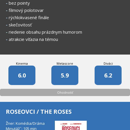
-
bez pointy
-
filmový polotovar
-
rýchlokvasené finále
-
skečovitosť
-
riedenie obsahu prázdnym humorom
-
atrakcie víťazia na témou
Kinema
Metascore
Diváci
6.0
5.9
6.2
Ohodnotiť
ROSEOVCI / THE ROSES
Žner: Komédia/Dráma
Minutáž˝: 105 min