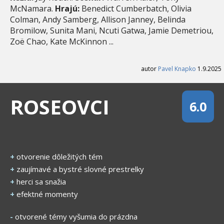
McNamara.
Hrajú:
Benedict Cumberbatch, Olivia
Colman, Andy Samberg, Allison Janney, Belinda
Bromilow, Sunita Mani, Ncuti Gatwa, Jamie Demetriou,
Zoë Chao, Kate McKinnon ...
autor
Pavel Knapko
1.9.2025
ROSEOVCI
6.0
+
otvorenie dôležitých tém
+
zaujímavé a bystré slovné prestrelky
+
herci sa snažia
+
efektné momenty
-
otvorené témy vyšumia do prázdna