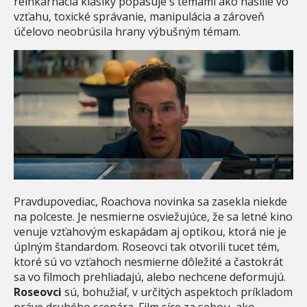
reinkarnácia klasiky popasuje s témami ako násilie vo
vzťahu, toxické správanie, manipulácia a zároveň
účelovo neobrúsila hrany výbušným témam.
Pravdupovediac, Roachova novinka sa zasekla niekde
na polceste. Je nesmierne osviežujúce, že sa letné kino
venuje vzťahovým eskapádam aj optikou, ktorá nie je
úplným štandardom. Roseovci tak otvorili tucet tém,
ktoré sú vo vzťahoch nesmierne dôležité a častokrát
sa vo filmoch prehliadajú, alebo nechcene deformujú.
Roseovci
sú, bohužiaľ, v určitých aspektoch príkladom