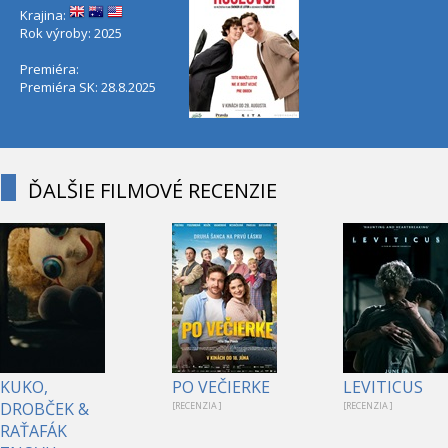
Krajina:
Rok výroby: 2025
Premiéra:
Premiéra SK: 28.8.2025
ĎALŠIE FILMOVÉ RECENZIE
KUKO,
PO VEČIERKE
LEVITICUS
DROBČEK &
[RECENZIA ]
[RECENZIA ]
RAŤAFÁK