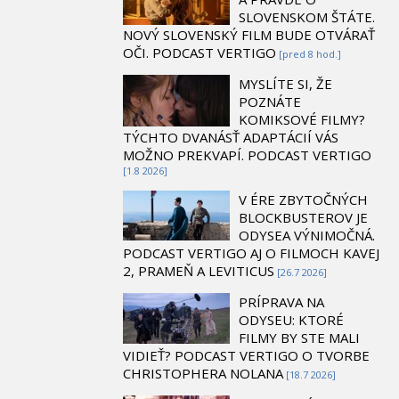
SLOVENSKOM ŠTÁTE.
NOVÝ SLOVENSKÝ FILM BUDE OTVÁRAŤ
OČI. PODCAST VERTIGO
[pred 8 hod.]
MYSLÍTE SI, ŽE
POZNÁTE
KOMIKSOVÉ FILMY?
TÝCHTO DVANÁSŤ ADAPTÁCIÍ VÁS
MOŽNO PREKVAPÍ. PODCAST VERTIGO
[1.8 2026]
V ÉRE ZBYTOČNÝCH
BLOCKBUSTEROV JE
ODYSEA VÝNIMOČNÁ.
PODCAST VERTIGO AJ O FILMOCH KAVEJ
2, PRAMEŇ A LEVITICUS
[26.7 2026]
PRÍPRAVA NA
ODYSEU: KTORÉ
FILMY BY STE MALI
VIDIEŤ? PODCAST VERTIGO O TVORBE
CHRISTOPHERA NOLANA
[18.7 2026]