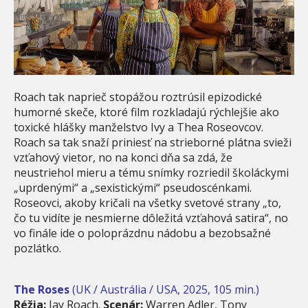
Roach tak naprieč stopážou roztrúsil epizodické
humorné skeče, ktoré film rozkladajú rýchlejšie ako
toxické hlášky manželstvo Ivy a Thea Roseovcov.
Roach sa tak snaží priniesť na strieborné plátna svieži
vzťahový vietor, no na konci dňa sa zdá, že
neustriehol mieru a tému snímky rozriedil školáckymi
„uprdenými“ a „sexistickými“ pseudoscénkami.
Roseovci, akoby kričali na všetky svetové strany „to,
čo tu vidíte je nesmierne dôležitá vzťahová satira“, no
vo finále ide o poloprázdnu nádobu a bezobsažné
pozlátko.
The Roses
(UK / Austrália / USA, 2025, 105 min.)
Réžia:
Jay Roach.
Scenár:
Warren Adler, Tony