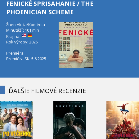
FENICKÉ SPRISAHANIE / THE
PHOENICIAN SCHEME
Žner: Akcia/Komédia
Minutáž˝: 101 min
Krajina:
Rok výroby: 2025
Premiéra:
Premiéra SK: 5.6.2025
ĎALŠIE FILMOVÉ RECENZIE