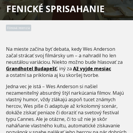
FENICKÉ SPRISAHANIE
Filmová recenzia
Na mieste začína byť debata, kedy Wes Anderson
začal strácať svoj filmársky um – a nahradil ho len
neustálou variáciou. Niekto možno bude hlasovať za
Grandhotel Budapešť
, iný za
Až vyjde mesiac
a ostatní sa priklonia aj ku skoršej tvorbe.
Jedna vec je istá – Wes Anderson si našiel
nezameniteľný absurdný štýl narkúcania filmov. Majú
vlastný humor, vždy zlákajú aspoň tucet známych
hercov, Wes píše či adaptuje až krkolomný scenár,
dokáže získať peniaze či doraziť na svetový festival
typu Cannes. Ale je otázne, či to už nie je skôr
naháňanie vlastného kultu, automatické získavanie
pozvánok v snahe nalákať jeho hercov na pár dobrých