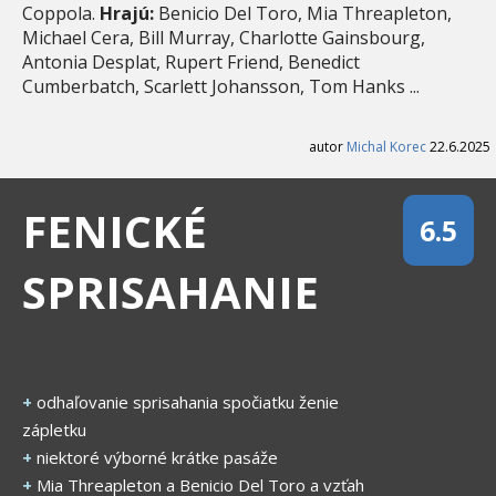
Coppola.
Hrajú:
Benicio Del Toro, Mia Threapleton,
Michael Cera, Bill Murray, Charlotte Gainsbourg,
Antonia Desplat, Rupert Friend, Benedict
Cumberbatch, Scarlett Johansson, Tom Hanks ...
autor
Michal Korec
22.6.2025
FENICKÉ
6.5
SPRISAHANIE
+
odhaľovanie sprisahania spočiatku ženie
zápletku
+
niektoré výborné krátke pasáže
+
Mia Threapleton a Benicio Del Toro a vzťah