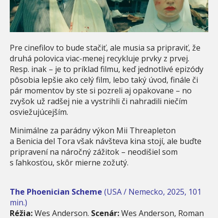
Pre cinefilov to bude stačiť, ale musia sa pripraviť, že
druhá polovica viac-menej recykluje prvky z prvej.
Resp. inak – je to príklad filmu, keď jednotlivé epizódy
pôsobia lepšie ako celý film, lebo taký úvod, finále či
pár momentov by ste si pozreli aj opakovane – no
zvyšok už radšej nie a vystrihli či nahradili niečím
osviežujúcejším.
Minimálne za parádny výkon Mii Threapleton
a Benicia del Tora však návšteva kina stojí, ale buďte
pripravení na náročný zážitok – neodišiel som
s ľahkosťou, skôr mierne zožutý.
The Phoenician Scheme
(USA / Nemecko, 2025, 101
min.)
Réžia:
Wes Anderson.
Scenár:
Wes Anderson, Roman