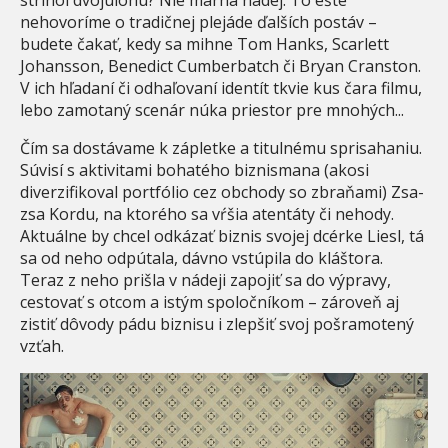
nehovoríme o tradičnej plejáde ďalších postáv –
budete čakať, kedy sa mihne Tom Hanks, Scarlett
Johansson, Benedict Cumberbatch či Bryan Cranston.
V ich hľadaní či odhaľovaní identít tkvie kus čara filmu,
lebo zamotaný scenár núka priestor pre mnohých...
Čím sa dostávame k zápletke a titulnému sprisahaniu.
Súvisí s aktivitami bohatého biznismana (akosi
diverzifikoval portfólio cez obchody so zbraňami) Zsa-
zsa Kordu, na ktorého sa vŕšia atentáty či nehody.
Aktuálne by chcel odkázať biznis svojej dcérke Liesl, tá
sa od neho odpútala, dávno vstúpila do kláštora.
Teraz z neho prišla v nádeji zapojiť sa do výpravy,
cestovať s otcom a istým spoločníkom – zároveň aj
zistiť dôvody pádu biznisu i zlepšiť svoj pošramotený
vzťah.