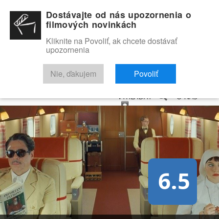
Dostávajte od nás upozornenia o
filmových novinkách
Kliknite na Povoliť, ak chcete dostávať
upozornenia
NOVINKY
RECENZIE
TRAILERY
FILMOVÁ DATABÁZA
Nie, ďakujem
Povoliť
VYHĽADAŤ
O NÁS
6.5