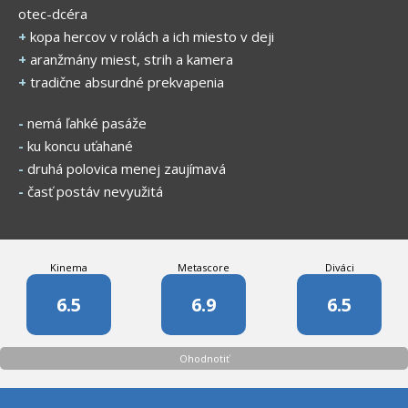
otec-dcéra
+
kopa hercov v rolách a ich miesto v deji
+
aranžmány miest, strih a kamera
+
tradične absurdné prekvapenia
-
nemá ľahké pasáže
-
ku koncu uťahané
-
druhá polovica menej zaujímavá
-
časť postáv nevyužitá
Kinema
Metascore
Diváci
6.5
6.9
6.5
Ohodnotiť