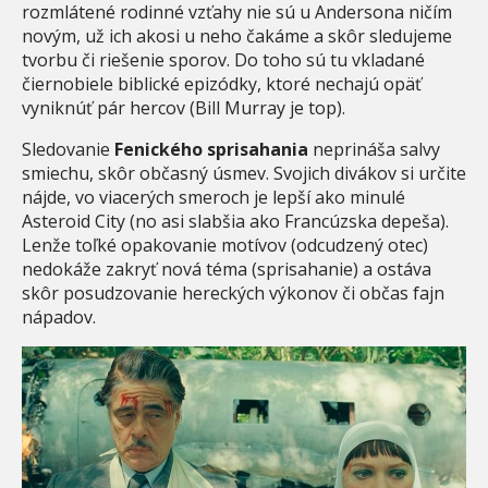
rozmlátené rodinné vzťahy nie sú u Andersona ničím
novým, už ich akosi u neho čakáme a skôr sledujeme
tvorbu či riešenie sporov. Do toho sú tu vkladané
čiernobiele biblické epizódky, ktoré nechajú opäť
vyniknúť pár hercov (Bill Murray je top).
Sledovanie
Fenického sprisahania
neprináša salvy
smiechu, skôr občasný úsmev. Svojich divákov si určite
nájde, vo viacerých smeroch je lepší ako minulé
Asteroid City (no asi slabšia ako Francúzska depeša).
Lenže toľké opakovanie motívov (odcudzený otec)
nedokáže zakryť nová téma (sprisahanie) a ostáva
skôr posudzovanie hereckých výkonov či občas fajn
nápadov.