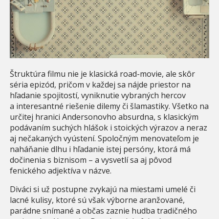
Štruktúra filmu nie je klasická road-movie, ale skôr
séria epizód, pričom v každej sa nájde priestor na
hľadanie spojitostí, vyniknutie vybraných hercov
a interesantné riešenie dilemy či šlamastiky. Všetko na
určitej hranici Andersonovho absurdna, s klasickým
podávaním suchých hlášok i stoických výrazov a neraz
aj nečakaných vyústení. Spoločným menovateľom je
naháňanie dlhu i hľadanie istej persóny, ktorá má
dočinenia s biznisom – a vysvetlí sa aj pôvod
fenického adjektíva v názve.
Diváci si už postupne zvykajú na miestami umelé či
lacné kulisy, ktoré sú však výborne aranžované,
parádne snímané a občas zaznie hudba tradičného