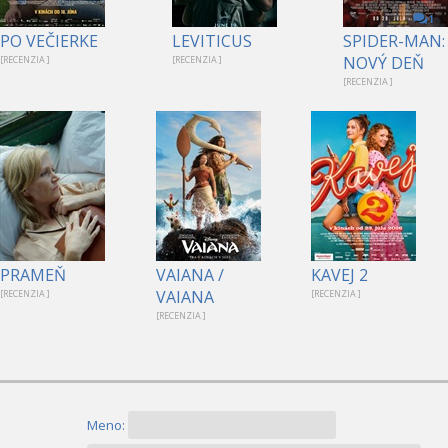
1
PO VEČIERKE
LEVITICUS
SPIDER-MAN:
NOVÝ DEŇ
[RECENZIA ]
[RECENZIA ]
[RECENZIA ]
PRAMEŇ
VAIANA /
KAVEJ 2
VAIANA
[RECENZIA ]
[RECENZIA ]
[RECENZIA ]
Meno: