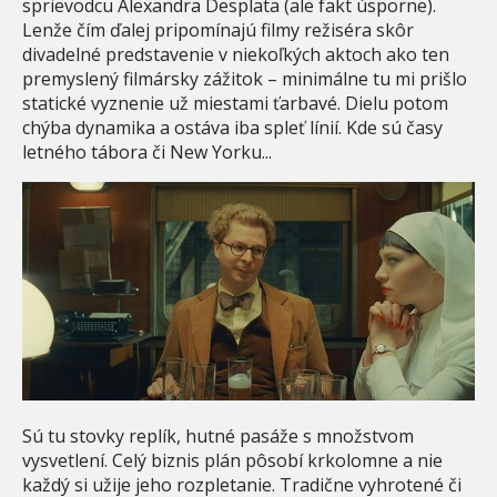
sprievodcu Alexandra Desplata (ale fakt úsporne).
Lenže čím ďalej pripomínajú filmy režiséra skôr
divadelné predstavenie v niekoľkých aktoch ako ten
premyslený filmársky zážitok – minimálne tu mi prišlo
statické vyznenie už miestami ťarbavé. Dielu potom
chýba dynamika a ostáva iba spleť línií. Kde sú časy
letného tábora či New Yorku...
Sú tu stovky replík, hutné pasáže s množstvom
vysvetlení. Celý biznis plán pôsobí krkolomne a nie
každý si užije jeho rozpletanie. Tradične vyhrotené či