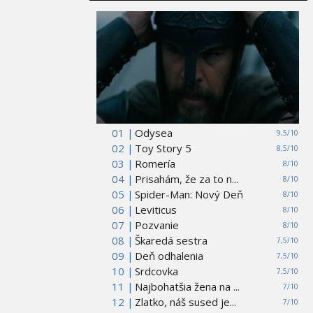
01 |
Odysea
9,5/10
02 |
Toy Story 5
8,5/10
03 |
Romería
8/10
04 |
Prisahám, že za to n...
8/10
05 |
Spider-Man: Nový Deň
8/10
06 |
Leviticus
8/10
07 |
Pozvanie
8/10
08 |
Škaredá sestra
7,5/10
09 |
Deň odhalenia
7,5/10
10 |
Srdcovka
7,5/10
11 |
Najbohatšia žena na ...
7/10
12 |
Zlatko, náš sused je...
7/10