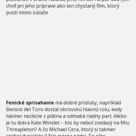
chvíľ pri jeho príprave ako ten chystaný film, ktorý
pustí mimo súťaže.
Fenické sprisahanie
má dobré prísľuby, napríklad
Benicio del Toro dostal obrovskú hlavnú rolu, kedy
takmer nezlezie z plátna a odmaká riadny part. Alebo
je tu dcéra Kate Winslet – kto by nebol zvedavý na Miu
Threapleton? A čo Michael Cera, ktorý si takmer
strihol dvojúlohu? Nie márna nádej. To ešte